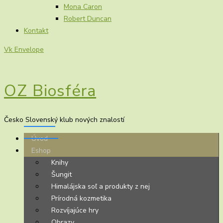
Mona Caron
Robert Duncan
Kontakt
Vk
Envelope
OZ Biosféra
Česko Slovenský klub nových znalostí
Úvod
Eshop
Knihy
Šungit
Himalájska soľ a produkty z nej
Prírodná kozmetika
Rozvíjajúce hry
Obrazy