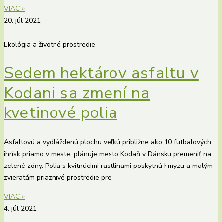
VIAC »
20. júl 2021
Ekológia a životné prostredie
Sedem hektárov asfaltu v
Kodani sa zmení na
kvetinové polia
Asfaltovú a vydláždenú plochu veľkú približne ako 10 futbalových
ihrísk priamo v meste, plánuje mesto Kodaň v Dánsku premeniť na
zelené zóny. Polia s kvitnúcimi rastlinami poskytnú hmyzu a malým
zvieratám priaznivé prostredie pre
VIAC »
4. júl 2021