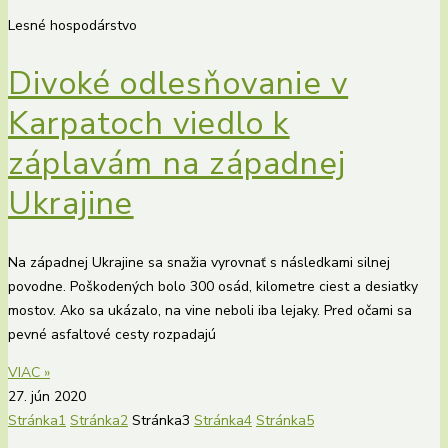
Lesné hospodárstvo
Divoké odlesňovanie v
Karpatoch viedlo k
záplavám na západnej
Ukrajine
Na západnej Ukrajine sa snažia vyrovnať s následkami silnej
povodne. Poškodených bolo 300 osád, kilometre ciest a desiatky
mostov. Ako sa ukázalo, na vine neboli iba lejaky. Pred očami sa
pevné asfaltové cesty rozpadajú
VIAC »
27. jún 2020
Stránka
1
Stránka
2
Stránka
3
Stránka
4
Stránka
5