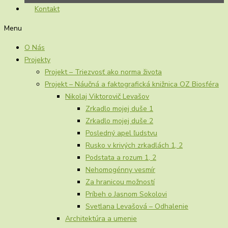
Kontakt
Menu
O Nás
Projekty
Projekt – Triezvosť ako norma života
Projekt – Náučná a faktografická knižnica OZ Biosféra
Nikolaj Viktorovič Levašov
Zrkadlo mojej duše 1
Zrkadlo mojej duše 2
Posledný apel ľudstvu
Rusko v krivých zrkadlách 1, 2
Podstata a rozum 1, 2
Nehomogénny vesmír
Za hranicou možností
Príbeh o Jasnom Sokolovi
Svetlana Levašová – Odhalenie
Architektúra a umenie