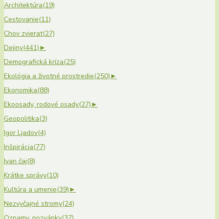
Architektúra
(19)
Cestovanie
(11)
Chov zvierat
(27)
Dejiny
(441)
►
Demografická kríza
(25)
Ekológia a životné prostredie
(250)
►
Ekonomika
(88)
Ekoosady, rodové osady
(27)
►
Geopolitika
(3)
Igor Ljadov
(4)
Inšpirácia
(77)
Ivan čaj
(8)
Krátke správy
(10)
Kultúra a umenie
(39)
►
Nezvyčajné stromy
(24)
Oznamy, pozvánky
(37)