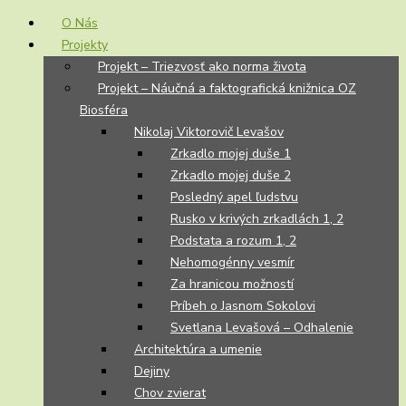
O Nás
Projekty
Projekt – Triezvosť ako norma života
Projekt – Náučná a faktografická knižnica OZ
Biosféra
Nikolaj Viktorovič Levašov
Zrkadlo mojej duše 1
Zrkadlo mojej duše 2
Posledný apel ľudstvu
Rusko v krivých zrkadlách 1, 2
Podstata a rozum 1, 2
Nehomogénny vesmír
Za hranicou možností
Príbeh o Jasnom Sokolovi
Svetlana Levašová – Odhalenie
Architektúra a umenie
Dejiny
Chov zvierat