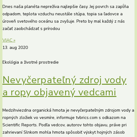
Dnes naša planéta neprežíva najlepšie časy. Jej povrch sa zapĺňa
odpadom, teplota vzduchu neustále stúpa, topia sa ľadovce a
úroveň svetového oceánu sa zvyšuje. Preto by mal každý z nás
začať zaobchádzať s prírodou
VIAC »
13. aug 2020
Ekológia a životné prostredie
Nevyčerpateľný zdroj vody
a ropy objavený vedcami
Medzihviezdna organická hmota je nevyčerpateľným zdrojom vody a
ropných zložiek vo vesmíre, informuje tvbrics.com s odkazom na
Scientific Reports. Podľa vedcov, autorov tohto objavu, práve pri
zahrievaní Slnkom mohla hmota spôsobiť výskyt hojných zásob