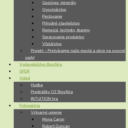
Geológia, minerály
Ovocinárstvo
Pestovanie
Prírodné staviteľstvo
Remeslá, techniky, tkaniny
Spracovanie produktov
Včelárstvo
Projekt – Pretvárajme naše mestá a obce na ovocné
sady!
Vydavateľstvo Biosféra
SPDR
Videá
Hudba
Prednášky OZ Biosféra
INTUITION hra
Fotogaléria
Výtvarné umenie
Mona Caron
Robert Duncan