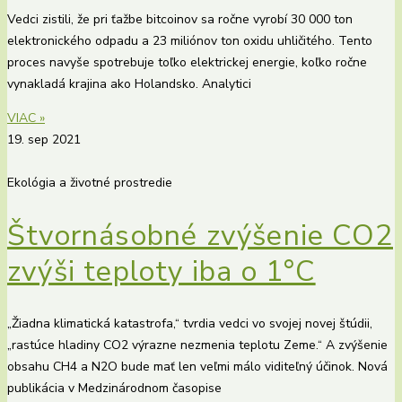
Vedci zistili, že pri ťažbe bitcoinov sa ročne vyrobí 30 000 ton
elektronického odpadu a 23 miliónov ton oxidu uhličitého. Tento
proces navyše spotrebuje toľko elektrickej energie, koľko ročne
vynakladá krajina ako Holandsko. Analytici
VIAC »
19. sep 2021
Ekológia a životné prostredie
Štvornásobné zvýšenie CO2
zvýši teploty iba o 1°C
„Žiadna klimatická katastrofa,“ tvrdia vedci vo svojej novej štúdii,
„rastúce hladiny CO2 výrazne nezmenia teplotu Zeme.“ A zvýšenie
obsahu CH4 a N2O bude mať len veľmi málo viditeľný účinok. Nová
publikácia v Medzinárodnom časopise