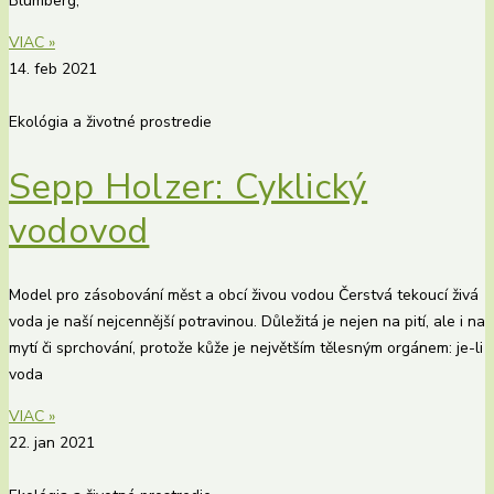
Blumberg,
VIAC »
14. feb 2021
Ekológia a životné prostredie
Sepp Holzer: Cyklický
vodovod
Model pro zásobování měst a obcí živou vodou Čerstvá tekoucí živá
voda je naší nejcennější potravinou. Důležitá je nejen na pití, ale i na
mytí či sprchování, protože kůže je největším tělesným orgánem: je-li
voda
VIAC »
22. jan 2021