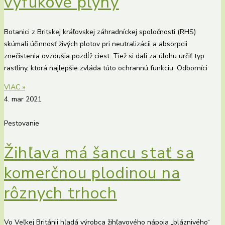
výfukové plyny
Botanici z Britskej kráľovskej záhradníckej spoločnosti (RHS)
skúmali účinnosť živých plotov pri neutralizácii a absorpcii
znečistenia ovzdušia pozdĺž ciest. Tiež si dali za úlohu určiť typ
rastliny, ktorá najlepšie zvláda túto ochrannú funkciu. Odborníci
VIAC »
4. mar 2021
Pestovanie
Žihľava má šancu stať sa
komerčnou plodinou na
rôznych trhoch
Vo Veľkej Británii hľadá výrobca žihľavového nápoja „bláznivého“