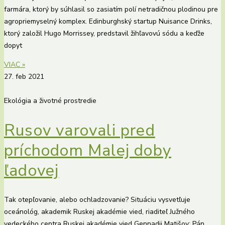
farmára, ktorý by súhlasil so zasiatím polí netradičnou plodinou pre
agropriemyselný komplex. Edinburghský startup Nuisance Drinks,
ktorý založil Hugo Morrissey, predstavil žihľavovú sódu a keďže
dopyt
VIAC »
27. feb 2021
Ekológia a životné prostredie
Rusov varovali pred
príchodom Malej doby
ľadovej
Tak otepľovanie, alebo ochladzovanie? Situáciu vysvetľuje
oceánológ, akademik Ruskej akadémie vied, riaditeľ Južného
vedeckého centra Ruskej akadémie vied Gennadij Matišov: Pán