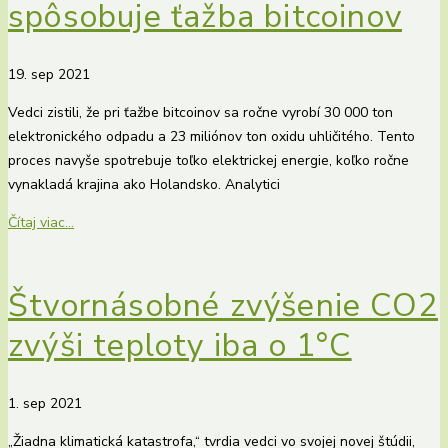
spôsobuje ťažba bitcoinov
19. sep 2021
Vedci zistili, že pri ťažbe bitcoinov sa ročne vyrobí 30 000 ton
elektronického odpadu a 23 miliónov ton oxidu uhličitého. Tento
proces navyše spotrebuje toľko elektrickej energie, koľko ročne
vynakladá krajina ako Holandsko. Analytici
Čítaj viac...
Štvornásobné zvýšenie CO2
zvýši teploty iba o 1°C
1. sep 2021
„Žiadna klimatická katastrofa,“ tvrdia vedci vo svojej novej štúdii,