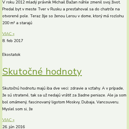
V roku 2012 mladý právnik Michail Bažan náhle zmenil svoj život.
Predal byt v meste Tver v Rusku a presťahoval sa do chatrče na
otvorené pole. Teraz žije so ženou Lerou v dome, ktorý má rozlohu
200 m² a starajú
VIAC »
8. feb 2017
Ekostatok
Skutočné hodnoty
Skutočnú hodnotu majú iba dve veci: zdravie a vzťahy. A v prípade,
že sú stratené, tak sa už nedajú vrátiť za žiadne peniaze. Ale ja som
bol omámený, fascinovaný ligotom Moskvy, Dubaja, Vancouveru.
Myslel som si, že
VIAC »
26. jún 2016