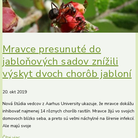
Mravce presunuté do
jabloňových sadov znížili
výskyt dvoch chorôb jabloní
20. okt 2019
Nová štúdia vedcov z Aarhus University ukazuje, že mravce dokážu
inhibovať najmenej 14 rôznych chorôb rastlín. Mravce žijú vo svojich
domovoch blízko seba, a preto sú veľmi náchylné na šírenie infekcií.
Ale majú svoje
Čítaj viac...