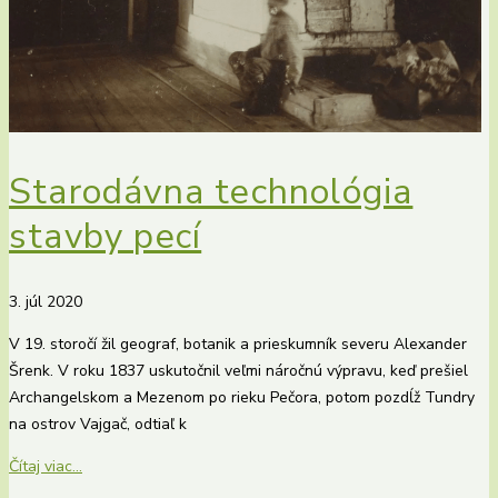
Starodávna technológia
stavby pecí
3. júl 2020
V 19. storočí žil geograf, botanik a prieskumník severu Alexander
Šrenk. V roku 1837 uskutočnil veľmi náročnú výpravu, keď prešiel
Archangelskom a Mezenom po rieku Pečora, potom pozdĺž Tundry
na ostrov Vajgač, odtiaľ k
Čítaj viac...