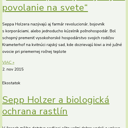
povolanie na svete“
Seppa Holzera nazývajú aj farmár revolucionár, bojovník
s korporáciami, alebo jednoducho kúzelník poľnohospodár. Bol
schopný premeniť vysokohorské hospodárstvo svojich rodičov
Krameterhof na kvitnúci rajský sad, kde dozrievajú kiwi a iné južné
ovocie pri priemernej ročnej teplote
VIAC »
2. nov 2015
Ekostatok
Sepp Holzer a biologická
ochrana rastlín