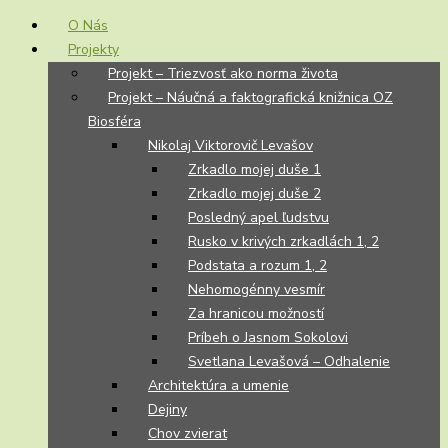
O Nás
Projekty
Projekt – Triezvosť ako norma života
Projekt – Náučná a faktografická knižnica OZ
Biosféra
Nikolaj Viktorovič Levašov
Zrkadlo mojej duše 1
Zrkadlo mojej duše 2
Posledný apel ľudstvu
Rusko v krivých zrkadlách 1, 2
Podstata a rozum 1, 2
Nehomogénny vesmír
Za hranicou možností
Príbeh o Jasnom Sokolovi
Svetlana Levašová – Odhalenie
Architektúra a umenie
Dejiny
Chov zvierat