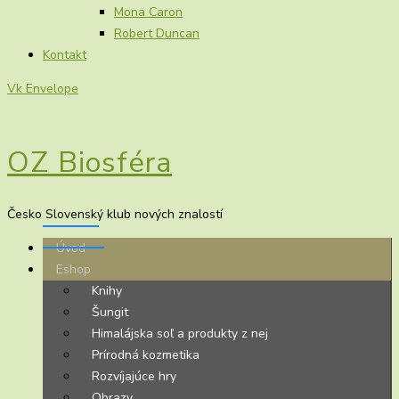
Mona Caron
Robert Duncan
Kontakt
Vk
Envelope
OZ Biosféra
Česko Slovenský klub nových znalostí
Úvod
Eshop
Knihy
Šungit
Himalájska soľ a produkty z nej
Prírodná kozmetika
Rozvíjajúce hry
Obrazy