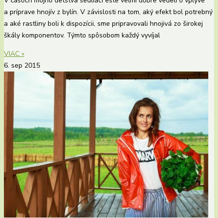
V časoch môjho detstva sedliaci ešte veľmi dobre vedeli o vplyve
a príprave hnojív z bylín. V závislosti na tom, aký efekt bol potrebný
a aké rastliny boli k dispozícii, sme pripravovali hnojivá zo širokej
škály komponentov. Týmto spôsobom každý vyvíjal
VIAC »
6. sep 2015