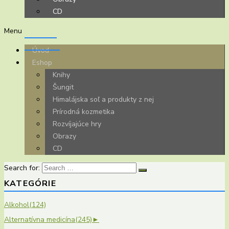
CD
Menu
Úvod
Eshop
Knihy
Šungit
Himalájska soľ a produkty z nej
Prírodná kozmetika
Rozvíjajúce hry
Obrazy
CD
Search for:
KATEGÓRIE
Alkohol
(124)
Alternatívna medicína
(245)
►