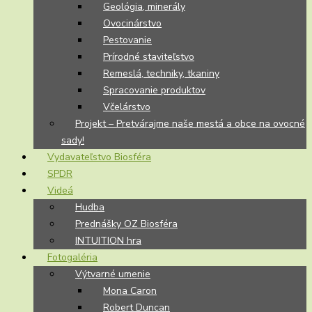
Geológia, minerály
Ovocinárstvo
Pestovanie
Prírodné staviteľstvo
Remeslá, techniky, tkaniny
Spracovanie produktov
Včelárstvo
Projekt – Pretvárajme naše mestá a obce na ovocné
sady!
Vydavateľstvo Biosféra
SPDR
Videá
Hudba
Prednášky OZ Biosféra
INTUITION hra
Fotogaléria
Výtvarné umenie
Mona Caron
Robert Duncan