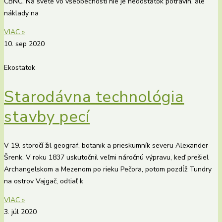
CBNC. Na svete vo všeobecnosti nie je nedostatok potravín, ale
náklady na
VIAC »
10. sep 2020
Ekostatok
Starodávna technológia
stavby pecí
V 19. storočí žil geograf, botanik a prieskumník severu Alexander
Šrenk. V roku 1837 uskutočnil veľmi náročnú výpravu, keď prešiel
Archangelskom a Mezenom po rieku Pečora, potom pozdĺž Tundry
na ostrov Vajgač, odtiaľ k
VIAC »
3. júl 2020