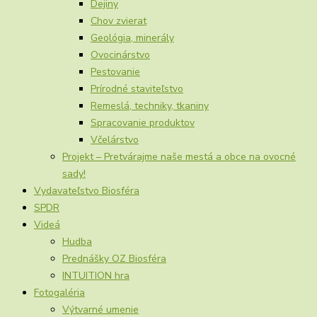
Dejiny
Chov zvierat
Geológia, minerály
Ovocinárstvo
Pestovanie
Prírodné staviteľstvo
Remeslá, techniky, tkaniny
Spracovanie produktov
Včelárstvo
Projekt – Pretvárajme naše mestá a obce na ovocné
sady!
Vydavateľstvo Biosféra
SPDR
Videá
Hudba
Prednášky OZ Biosféra
INTUITION hra
Fotogaléria
Výtvarné umenie