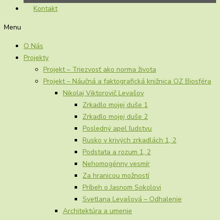
Kontakt
Menu
O Nás
Projekty
Projekt – Triezvosť ako norma života
Projekt – Náučná a faktografická knižnica OZ Biosféra
Nikolaj Viktorovič Levašov
Zrkadlo mojej duše 1
Zrkadlo mojej duše 2
Posledný apel ľudstvu
Rusko v krivých zrkadlách 1, 2
Podstata a rozum 1, 2
Nehomogénny vesmír
Za hranicou možností
Príbeh o Jasnom Sokolovi
Svetlana Levašová – Odhalenie
Architektúra a umenie