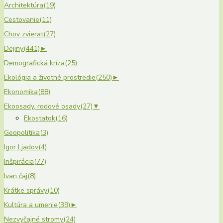
Architektúra
(19)
Cestovanie
(11)
Chov zvierat
(27)
Dejiny
(441)
►
Demografická kríza
(25)
Ekológia a životné prostredie
(250)
►
Ekonomika
(88)
Ekoosady, rodové osady
(27)
▼
Ekostatok
(16)
Geopolitika
(3)
Igor Ljadov
(4)
Inšpirácia
(77)
Ivan čaj
(8)
Krátke správy
(10)
Kultúra a umenie
(39)
►
Nezvyčajné stromy
(24)