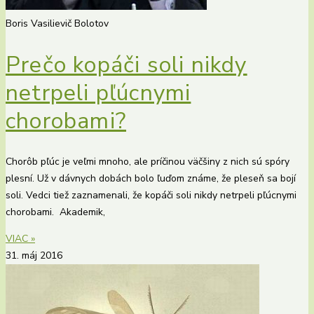
Boris Vasilievič Bolotov
Prečo kopáči soli nikdy
netrpeli pľúcnymi
chorobami?
Chorôb pľúc je veľmi mnoho, ale príčinou väčšiny z nich sú spóry
plesní. Už v dávnych dobách bolo ľuďom známe, že pleseň sa bojí
soli. Vedci tiež zaznamenali, že kopáči soli nikdy netrpeli pľúcnymi
chorobami. Akademik,
VIAC »
31. máj 2016