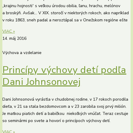
„krajinu hojnosti“ s veľkou úrodou obilia, ľanu, hrachu, melónov
a broskýň. Avšak… V XIX. storočí v niektorých rokoch, ako napríklad
v roku 1863, sneh padal a neroztápal sa v Onežskom regióne ešte
VIAC »
14. máj 2016
Výchova a vzdelanie
Princípy výchovy detí podľa
Dani Johnsonovej
Dani Johnsonová vyrástla v chudobnej rodine, v 17 rokoch porodila
dieťa, v 21 sa stala bezdomovcom a v 23 zarobila svoj prvý milión.
Je matkou piatich detí a babičkou niekoľkých vnúčat. Teraz cestuje
so seminármi po svete a hovorí o princípoch výchovy detí.
VIAC »