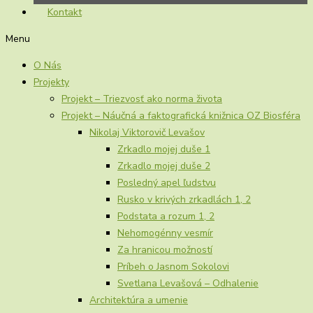
Kontakt
Menu
O Nás
Projekty
Projekt – Triezvosť ako norma života
Projekt – Náučná a faktografická knižnica OZ Biosféra
Nikolaj Viktorovič Levašov
Zrkadlo mojej duše 1
Zrkadlo mojej duše 2
Posledný apel ľudstvu
Rusko v krivých zrkadlách 1, 2
Podstata a rozum 1, 2
Nehomogénny vesmír
Za hranicou možností
Príbeh o Jasnom Sokolovi
Svetlana Levašová – Odhalenie
Architektúra a umenie