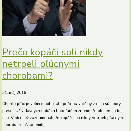
Prečo kopáči soli nikdy
netrpeli pľúcnymi
chorobami?
31. máj 2016
Chorôb pľúc je veľmi mnoho, ale príčinou väčšiny z nich sú spóry
plesní. Už v dávnych dobách bolo ľuďom známe, že pleseň sa bojí
soli. Vedci tiež zaznamenali, že kopáči soli nikdy netrpeli pľúcnymi
chorobami. Akademik,