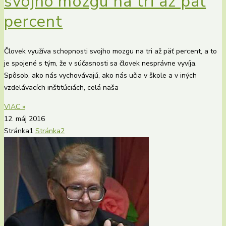
svojho mozgu na tri až päť
percent
Človek využíva schopnosti svojho mozgu na tri až päť percent, a to
je spojené s tým, že v súčasnosti sa človek nesprávne vyvíja.
Spôsob, ako nás vychovávajú, ako nás učia v škole a v iných
vzdelávacích inštitúciách, celá naša
VIAC »
12. máj 2016
Stránka
1
Stránka
2