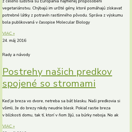
z celého ľudstva sú Európania najmenej prispôsobení
vegetariánstvu. Chýbajú im určité gény, ktoré pomáhajú získavať
potrebné látky z potravín rastlinného pôvodu. Správa z výskumu
bola publikovaná v časopise Molecular Biology
VIAC »
24. máj 2016
Rady a návody
Postrehy našich predkov
spojené so stromami
Keď je breza vo dvore, netreba sa báť blesku. Naši predkovia si
všimli, že do brezy nikdy neudrie blesk. Pokiaľ rastie breza
v blízkosti domu, tak tí, ktorí v ňom žijú, sa búrky neboja. No ak
VIAC »