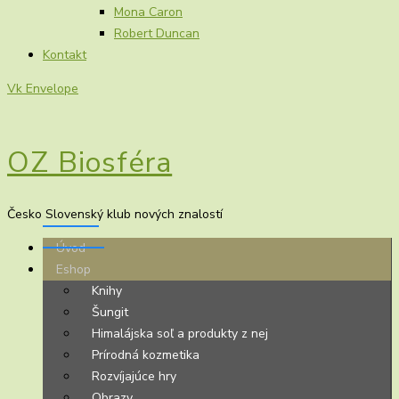
Mona Caron
Robert Duncan
Kontakt
Vk
Envelope
OZ Biosféra
Česko Slovenský klub nových znalostí
Úvod
Eshop
Knihy
Šungit
Himalájska soľ a produkty z nej
Prírodná kozmetika
Rozvíjajúce hry
Obrazy