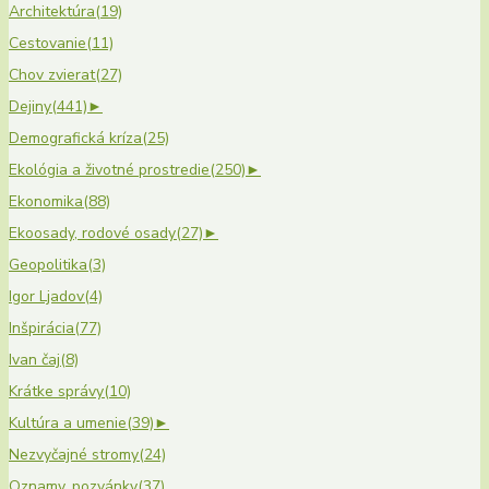
Architektúra
(19)
Cestovanie
(11)
Chov zvierat
(27)
Dejiny
(441)
►
Demografická kríza
(25)
Ekológia a životné prostredie
(250)
►
Ekonomika
(88)
Ekoosady, rodové osady
(27)
►
Geopolitika
(3)
Igor Ljadov
(4)
Inšpirácia
(77)
Ivan čaj
(8)
Krátke správy
(10)
Kultúra a umenie
(39)
►
Nezvyčajné stromy
(24)
Oznamy, pozvánky
(37)