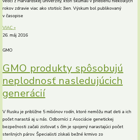
vedci z Harvardskej univerzity, ktorí skúmali v priebehu niekoľkých
rokov zdravie viac ako stotisíc žien. Výskum bol publikovaný
v časopise
VIAC »
26. máj 2016
GMO
GMO produkty spôsobujú
neplodnosť nasledujúcich
generácií
V Rusku je približne 5 miliónov rodín, ktoré nemôžu mať deti a ich
počet narastá aj u nás. Odborníci z Asociácie genetickej
bezpečnosti začali zisťovať s čím je spojený narastajúci počet
sterilných párov. Špecialisti získali bežné krmivo zo