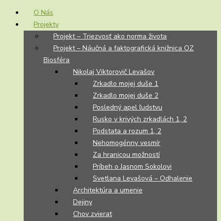
O Nás
Projekty
Projekt – Triezvosť ako norma života
Projekt – Náučná a faktografická knižnica OZ
Biosféra
Nikolaj Viktorovič Levašov
Zrkadlo mojej duše 1
Zrkadlo mojej duše 2
Posledný apel ľudstvu
Rusko v krivých zrkadlách 1, 2
Podstata a rozum 1, 2
Nehomogénny vesmír
Za hranicou možností
Príbeh o Jasnom Sokolovi
Svetlana Levašová – Odhalenie
Architektúra a umenie
Dejiny
Chov zvierat