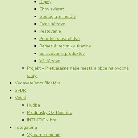
Dejiny
Chov zvierat
Geológia, minerály
Ovocinárstvo
Pestovanie
Prírodné staviteľstvo
Remeslá, techniky, tkaniny
Spracovanie produktov
Včelárstvo
Projekt – Pretvárajme naše mestá a obce na ovocné
sady!
Vydavateľstvo Biosféra
SPDR
Videá
Hudba
Prednášky OZ Biosféra
INTUITION hra
Fotogaléria
Výtvarné umenie