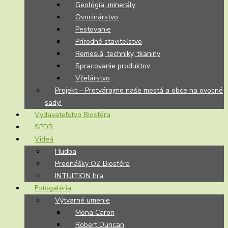
Geológia, minerály
Ovocinárstvo
Pestovanie
Prírodné staviteľstvo
Remeslá, techniky, tkaniny
Spracovanie produktov
Včelárstvo
Projekt – Pretvárajme naše mestá a obce na ovocné
sady!
Vydavateľstvo Biosféra
SPDR
Videá
Hudba
Prednášky OZ Biosféra
INTUITION hra
Fotogaléria
Výtvarné umenie
Mona Caron
Robert Duncan