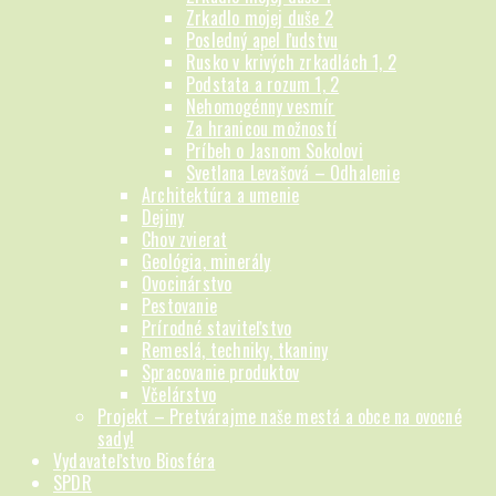
Zrkadlo mojej duše 2
Posledný apel ľudstvu
Rusko v krivých zrkadlách 1, 2
Podstata a rozum 1, 2
Nehomogénny vesmír
Za hranicou možností
Príbeh o Jasnom Sokolovi
Svetlana Levašová – Odhalenie
Architektúra a umenie
Dejiny
Chov zvierat
Geológia, minerály
Ovocinárstvo
Pestovanie
Prírodné staviteľstvo
Remeslá, techniky, tkaniny
Spracovanie produktov
Včelárstvo
Projekt – Pretvárajme naše mestá a obce na ovocné
sady!
Vydavateľstvo Biosféra
SPDR