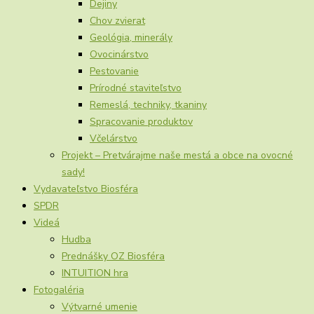
Dejiny
Chov zvierat
Geológia, minerály
Ovocinárstvo
Pestovanie
Prírodné staviteľstvo
Remeslá, techniky, tkaniny
Spracovanie produktov
Včelárstvo
Projekt – Pretvárajme naše mestá a obce na ovocné
sady!
Vydavateľstvo Biosféra
SPDR
Videá
Hudba
Prednášky OZ Biosféra
INTUITION hra
Fotogaléria
Výtvarné umenie