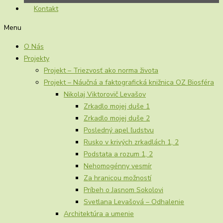
Kontakt
Menu
O Nás
Projekty
Projekt – Triezvosť ako norma života
Projekt – Náučná a faktografická knižnica OZ Biosféra
Nikolaj Viktorovič Levašov
Zrkadlo mojej duše 1
Zrkadlo mojej duše 2
Posledný apel ľudstvu
Rusko v krivých zrkadlách 1, 2
Podstata a rozum 1, 2
Nehomogénny vesmír
Za hranicou možností
Príbeh o Jasnom Sokolovi
Svetlana Levašová – Odhalenie
Architektúra a umenie