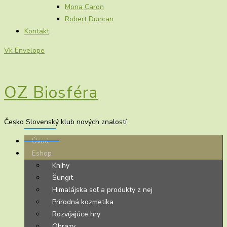
Mona Caron
Robert Duncan
Kontakt
Vk
Envelope
OZ Biosféra
Česko Slovenský klub nových znalostí
Úvod
Eshop
Knihy
Šungit
Himalájska soľ a produkty z nej
Prírodná kozmetika
Rozvíjajúce hry
Obrazy