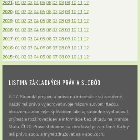
2021
:
01
02
03
04
05
06
07
08
09
10
11
12
2020
:
01
02
03
04
05
06
07
08
09
10
11
12
2019
:
01
02
03
04
05
06
07
08
09
10
11
12
2018
:
01
02
03
04
05
06
07
08
09
10
11
12
2017
:
01
02
03
04
05
06
07
08
09
10
11
12
2016
:
01
02
03
04
05
06
07
08
09
10
11
12
2015
:
01
02
03
04
05
06
07
08
09
10
11
12
LISTINA ZÁKLADNÝCH PRÁV A SLOBÔD
čl.17. Sloboda prejavu a právo na informácie sú zaručené.
Každý má právo vyjadrovať svoje názory slovom, tlačou,
obrazom, alebo iným spôsobom, ako aj slobodne vyhľadávať,
prijímať a rozširovať idey a informácie bez ohľadu na hranice
štátu. Čl.20. Právo slobodne sa združovať je zaručené. Každý
má právo spolu s inými združovať sa v spolkoch,