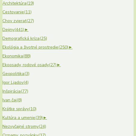
Architektúra
(19)
Cestovanie
(11)
Chov zvierat
(27)
Dejiny
(441)
►
Demografická kríza
(25)
Ekológia a životné prostredie
(250)
►
Ekonomika
(88)
Ekoosady, rodové osady
(27)
►
Geopolitika
(3)
Igor Ljadov
(4)
Inšpirácia
(77)
Ivan čaj
(8)
Krátke správy
(10)
Kultúra a umenie
(39)
►
Nezvyčajné stromy
(24)
Oznamy, pozvánky
(37)