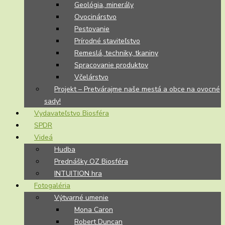
Geológia, minerály
Ovocinárstvo
Pestovanie
Prírodné staviteľstvo
Remeslá, techniky, tkaniny
Spracovanie produktov
Včelárstvo
Projekt – Pretvárajme naše mestá a obce na ovocné
sady!
Vydavateľstvo Biosféra
SPDR
Videá
Hudba
Prednášky OZ Biosféra
INTUITION hra
Fotogaléria
Výtvarné umenie
Mona Caron
Robert Duncan