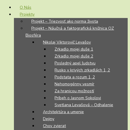
O Nás
Projekty
Projekt – Triezvosť ako norma života
Projekt – Náučná a faktografická knižnica OZ
Biosféra
Nikolaj Viktorovič Levašov
Zrkadlo mojej duše 1
Zrkadlo mojej duše 2
Posledný apel ľudstvu
Rusko v krivých zrkadlách 1, 2
Podstata a rozum 1, 2
Nehomogénny vesmír
Za hranicou možností
Príbeh o Jasnom Sokolovi
Svetlana Levašová – Odhalenie
Architektúra a umenie
Dejiny
Chov zvierat