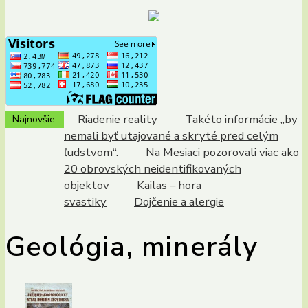
Riadenie reality
Takéto informácie „by
Najnovšie:
nemali byť utajované a skryté pred celým
ľudstvom“.
Na Mesiaci pozorovali viac ako
20 obrovských neidentifikovaných
objektov
Kailas – hora
svastiky
Dojčenie a alergie
Geológia, minerály