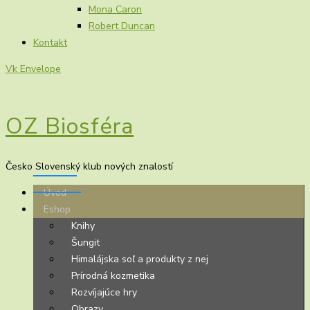
Mona Caron
Robert Duncan
Kontakt
Vk
Envelope
OZ Biosféra
Česko Slovenský klub nových znalostí
Úvod
Eshop
Knihy
Šungit
Himalájska soľ a produkty z nej
Prírodná kozmetika
Rozvíjajúce hry
Obrazy