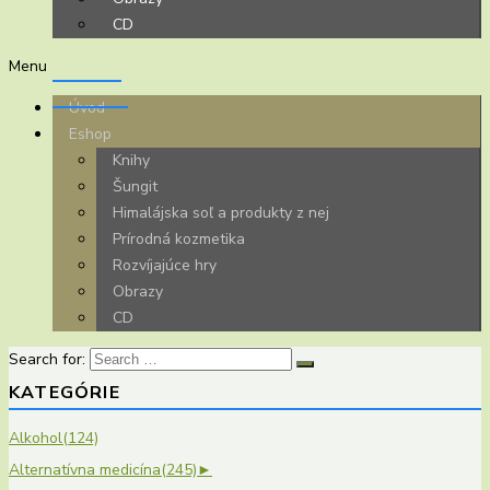
CD
Menu
Úvod
Eshop
Knihy
Šungit
Himalájska soľ a produkty z nej
Prírodná kozmetika
Rozvíjajúce hry
Obrazy
CD
Search for:
KATEGÓRIE
Alkohol
(124)
Alternatívna medicína
(245)
►