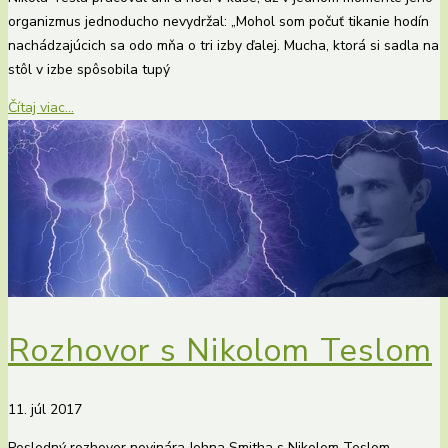
organizmus jednoducho nevydržal: „Mohol som počuť tikanie hodín
nachádzajúcich sa odo mňa o tri izby ďalej. Mucha, ktorá si sadla na
stôl v izbe spôsobila tupý
Čítaj viac...
Rozhovor s Nikolom Teslom
11. júl 2017
Posledný rozhovor novinára Johna Smitha s Nikolom Teslom