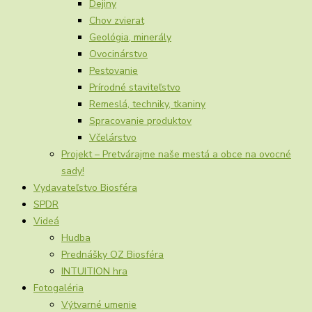
Dejiny
Chov zvierat
Geológia, minerály
Ovocinárstvo
Pestovanie
Prírodné staviteľstvo
Remeslá, techniky, tkaniny
Spracovanie produktov
Včelárstvo
Projekt – Pretvárajme naše mestá a obce na ovocné
sady!
Vydavateľstvo Biosféra
SPDR
Videá
Hudba
Prednášky OZ Biosféra
INTUITION hra
Fotogaléria
Výtvarné umenie