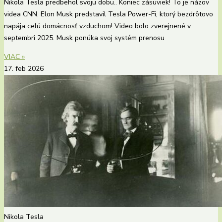
Nikola Tesla predbehol svoju dobu.. Koniec zásuviek! To je názov
videa CNN. Elon Musk predstavil Tesla Power-Fi, ktorý bezdrôtovo
napája celú domácnosť vzduchom! Video bolo zverejnené v
septembri 2025. Musk ponúka svoj systém prenosu
VIAC »
17. feb 2026
Nikola Tesla