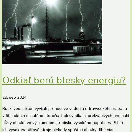
Odkiaľ berú blesky energiu?
29. sep 2024
Ruskí vedci, ktorí vyvíjali prenosové vedenia ultravysokého napätia
v 60. rokoch minulého storočia, boli svedkami prekvapivých anomálií
dĺžky oblúka vo výskumnom stredisku vysokého napätia na Sibíri.
Ich vysokonapäťové stroje niekedy spúšťali oblúky dlhé viac