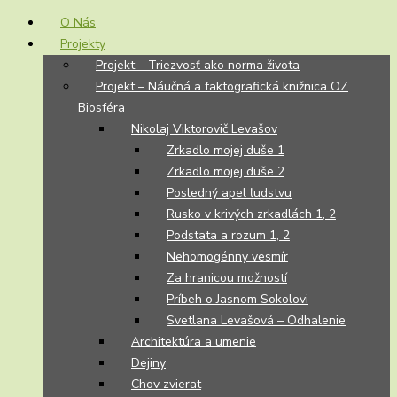
O Nás
Projekty
Projekt – Triezvosť ako norma života
Projekt – Náučná a faktografická knižnica OZ
Biosféra
Nikolaj Viktorovič Levašov
Zrkadlo mojej duše 1
Zrkadlo mojej duše 2
Posledný apel ľudstvu
Rusko v krivých zrkadlách 1, 2
Podstata a rozum 1, 2
Nehomogénny vesmír
Za hranicou možností
Príbeh o Jasnom Sokolovi
Svetlana Levašová – Odhalenie
Architektúra a umenie
Dejiny
Chov zvierat