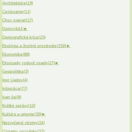
Architektúra
(19)
Cestovanie
(11)
Chov zvierat
(27)
Dejiny
(441)
►
Demografická kríza
(25)
Ekológia a životné prostredie
(250)
►
Ekonomika
(88)
Ekoosady, rodové osady
(27)
►
Geopolitika
(3)
Igor Ljadov
(4)
Inšpirácia
(77)
Ivan čaj
(8)
Krátke správy
(10)
Kultúra a umenie
(39)
►
Nezvyčajné stromy
(24)
Oznamy, pozvánky
(37)