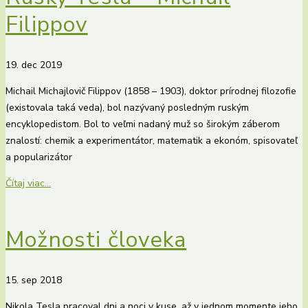
Filippov
19. dec 2019
Michail Michajlovič Filippov (1858 – 1903), doktor prírodnej filozofie
(existovala taká veda), bol nazývaný posledným ruským
encyklopedistom. Bol to veľmi nadaný muž so širokým záberom
znalostí: chemik a experimentátor, matematik a ekonóm, spisovateľ
a popularizátor
Čítaj viac...
Možnosti človeka
15. sep 2018
Nikola Tesla pracoval dni a noci v kuse, až v jednom momente jeho