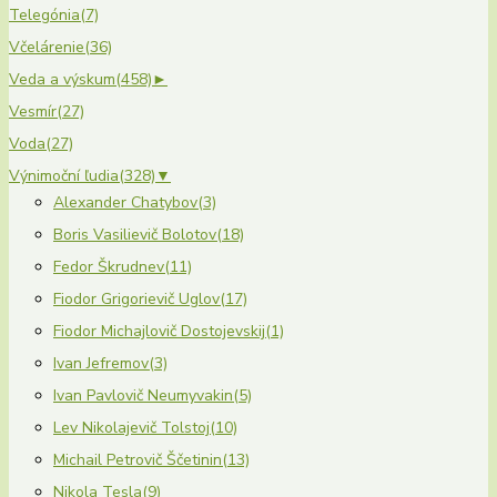
Telegónia
(7)
Včelárenie
(36)
Veda a výskum
(458)
►
Vesmír
(27)
Voda
(27)
Výnimoční ľudia
(328)
▼
Alexander Chatybov
(3)
Boris Vasilievič Bolotov
(18)
Fedor Škrudnev
(11)
Fiodor Grigorievič Uglov
(17)
Fiodor Michajlovič Dostojevskij
(1)
Ivan Jefremov
(3)
Ivan Pavlovič Neumyvakin
(5)
Lev Nikolajevič Tolstoj
(10)
Michail Petrovič Ščetinin
(13)
Nikola Tesla
(9)