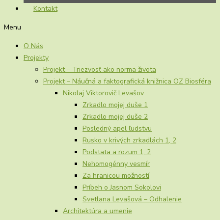
Kontakt
Menu
O Nás
Projekty
Projekt – Triezvosť ako norma života
Projekt – Náučná a faktografická knižnica OZ Biosféra
Nikolaj Viktorovič Levašov
Zrkadlo mojej duše 1
Zrkadlo mojej duše 2
Posledný apel ľudstvu
Rusko v krivých zrkadlách 1, 2
Podstata a rozum 1, 2
Nehomogénny vesmír
Za hranicou možností
Príbeh o Jasnom Sokolovi
Svetlana Levašová – Odhalenie
Architektúra a umenie