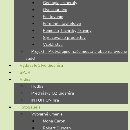
Geológia, minerály
Ovocinárstvo
Pestovanie
Prírodné staviteľstvo
Remeslá, techniky, tkaniny
Spracovanie produktov
Včelárstvo
Projekt – Pretvárajme naše mestá a obce na ovocné
sady!
Vydavateľstvo Biosféra
SPDR
Videá
Hudba
Prednášky OZ Biosféra
INTUITION hra
Fotogaléria
Výtvarné umenie
Mona Caron
Robert Duncan