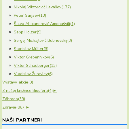
Nikolaj Viktorovič Levašov
(177)
Peter Garjaev
(13)
Šalva Alexandrovič Amonašvili
(1)
Sepp Holzer
(9)
Sergej Michajlovič Bubnovskij
(3)
Stanislav Müller
(3)
Viktor Grebennikov
(6)
Viktor Schauberger
(13)
Vladislav Žuravlev
(6)
Výstavy, akcie
(3)
Z našej knižnice Biosféra
(4)
►
Záhrada
(39)
Zdravie
(867)
►
NAŠI PARTNERI