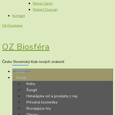
Mona Caron
Robert Duncan
Kontakt
Vk
Envelope
OZ Biosféra
Česko Slovenský klub nových znalostí
Úvod
Eshop
Knihy
Šungit
Himalájska soľ a produkty z nej
Prírodná kozmetika
Rozvíjajúce hry
Obrazy