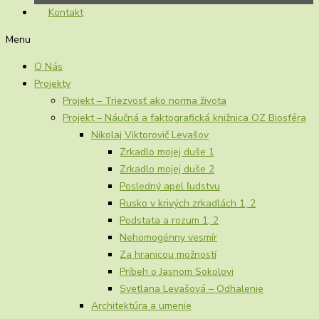
Kontakt
Menu
O Nás
Projekty
Projekt – Triezvosť ako norma života
Projekt – Náučná a faktografická knižnica OZ Biosféra
Nikolaj Viktorovič Levašov
Zrkadlo mojej duše 1
Zrkadlo mojej duše 2
Posledný apel ľudstvu
Rusko v krivých zrkadlách 1, 2
Podstata a rozum 1, 2
Nehomogénny vesmír
Za hranicou možností
Príbeh o Jasnom Sokolovi
Svetlana Levašová – Odhalenie
Architektúra a umenie