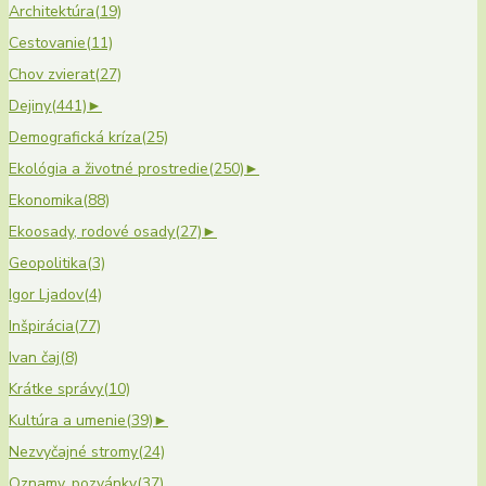
Architektúra
(19)
Cestovanie
(11)
Chov zvierat
(27)
Dejiny
(441)
►
Demografická kríza
(25)
Ekológia a životné prostredie
(250)
►
Ekonomika
(88)
Ekoosady, rodové osady
(27)
►
Geopolitika
(3)
Igor Ljadov
(4)
Inšpirácia
(77)
Ivan čaj
(8)
Krátke správy
(10)
Kultúra a umenie
(39)
►
Nezvyčajné stromy
(24)
Oznamy, pozvánky
(37)