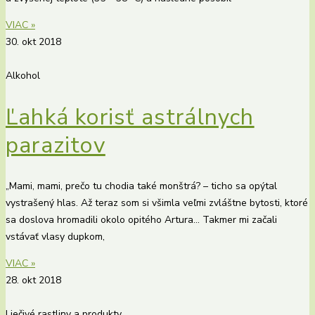
VIAC »
30. okt 2018
Alkohol
Ľahká korisť astrálnych
parazitov
„Mami, mami, prečo tu chodia také monštrá? – ticho sa opýtal
vystrašený hlas. Až teraz som si všimla veľmi zvláštne bytosti, ktoré
sa doslova hromadili okolo opitého Artura… Takmer mi začali
vstávať vlasy dupkom,
VIAC »
28. okt 2018
Liečivé rastliny a produkty