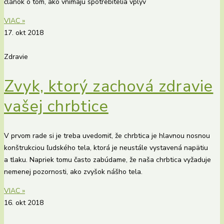
článok o tom, ako vnímajú spotrebitelia vplyv
VIAC »
17. okt 2018
Zdravie
Zvyk, ktorý zachová zdravie
vašej chrbtice
V prvom rade si je treba uvedomiť, že chrbtica je hlavnou nosnou
konštrukciou ľudského tela, ktorá je neustále vystavená napätiu
a tlaku. Napriek tomu často zabúdame, že naša chrbtica vyžaduje
nemenej pozornosti, ako zvyšok nášho tela.
VIAC »
16. okt 2018