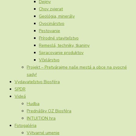
Dejiny
Chov zvierat
Geológia, minerály
Ovocinárstvo
Pestovanie
Prírodné staviteľstvo
Remeslá, techniky, tkaniny
Spracovanie produktov
Včelárstvo
Projekt – Pretvárajme naše mestá a obce na ovocné
sady!
Vydavateľstvo Biosféra
SPDR
Videá
Hudba
Prednášky OZ Biosféra
INTUITION hra
Fotogaléria
Výtvarné umenie