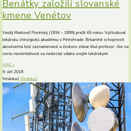
Benátky založili slovanské
kmene Venétov
Vasilij Markovič Florinskij (1834 – 1899) prežil 65 rokov. Vyštudoval
lekársku chirurgickú akadémiu v Petrohrade. Brilantné schopnosti
absolventa boli zaznamenané a čoskoro získal titul profesor. Ale na
cestu nesmrteľnosti sa nedostal vďaka svojím lekárskymi
VIAC »
9. okt 2018
Stránka
1
Stránka
2