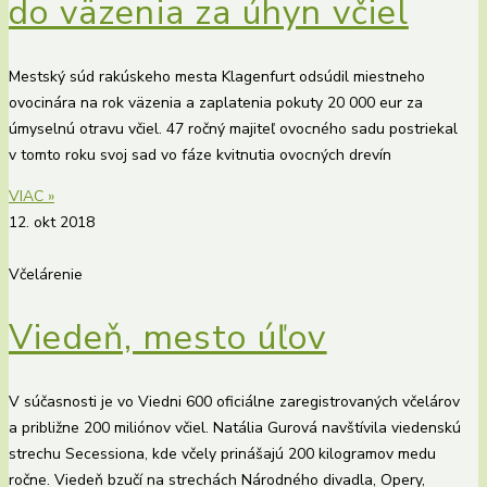
do väzenia za úhyn včiel
Mestský súd rakúskeho mesta Klagenfurt odsúdil miestneho
ovocinára na rok väzenia a zaplatenia pokuty 20 000 eur za
úmyselnú otravu včiel. 47 ročný majiteľ ovocného sadu postriekal
v tomto roku svoj sad vo fáze kvitnutia ovocných drevín
VIAC »
12. okt 2018
Včelárenie
Viedeň, mesto úľov
V súčasnosti je vo Viedni 600 oficiálne zaregistrovaných včelárov
a približne 200 miliónov včiel. Natália Gurová navštívila viedenskú
strechu Secessiona, kde včely prinášajú 200 kilogramov medu
ročne. Viedeň bzučí na strechách Národného divadla, Opery,