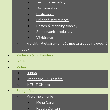
Geológia, minerály
Ovocinárstvo
Pestovanie
Prírodné staviteľstvo
Remeslá, techniky, tkaniny
Spracovanie produktov
Včelárstvo
Projekt – Pretvárajme naše mestá a obce na ovocné
sady!
Vydavateľstvo Biosféra
SPDR
Videá
Hudba
Prednášky OZ Biosféra
INTUITION hra
Fotogaléria
Výtvarné umenie
Mona Caron
Robert Duncan