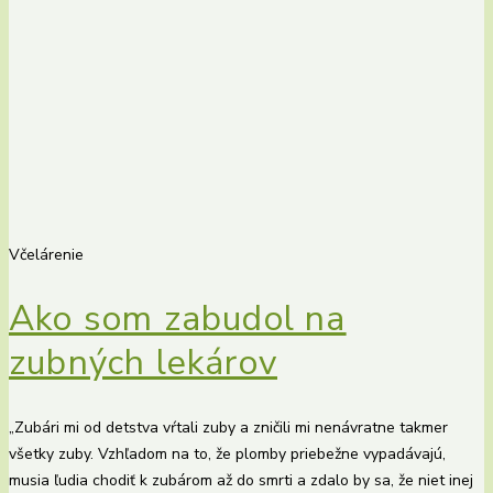
Včelárenie
Ako som zabudol na
zubných lekárov
„Zubári mi od detstva vŕtali zuby a zničili mi nenávratne takmer
všetky zuby. Vzhľadom na to, že plomby priebežne vypadávajú,
musia ľudia chodiť k zubárom až do smrti a zdalo by sa, že niet inej