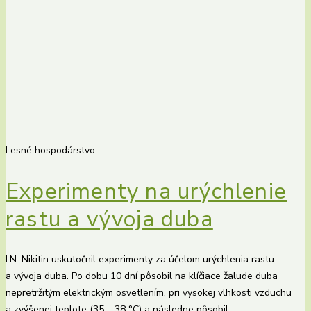
Lesné hospodárstvo
Experimenty na urýchlenie
rastu a vývoja duba
I.N. Nikitin uskutočnil experimenty za účelom urýchlenia rastu
a vývoja duba. Po dobu 10 dní pôsobil na klíčiace žalude duba
nepretržitým elektrickým osvetlením, pri vysokej vlhkosti vzduchu
a zvýšenej teplote (35 – 38 °C) a následne pôsobil