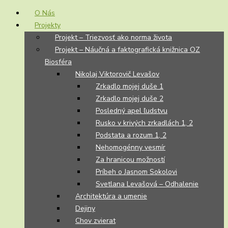
O Nás
Projekty
Projekt – Triezvosť ako norma života
Projekt – Náučná a faktografická knižnica OZ
Biosféra
Nikolaj Viktorovič Levašov
Zrkadlo mojej duše 1
Zrkadlo mojej duše 2
Posledný apel ľudstvu
Rusko v krivých zrkadlách 1, 2
Podstata a rozum 1, 2
Nehomogénny vesmír
Za hranicou možností
Príbeh o Jasnom Sokolovi
Svetlana Levašová – Odhalenie
Architektúra a umenie
Dejiny
Chov zvierat