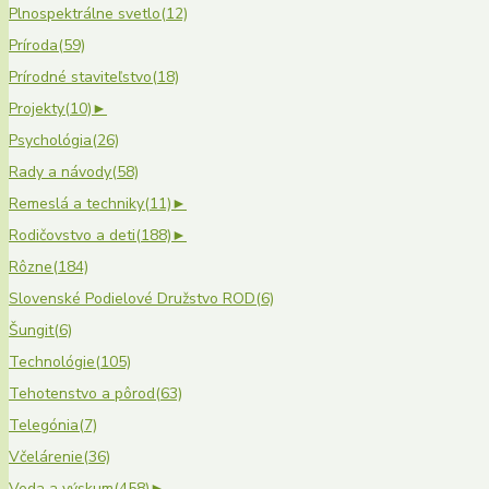
Plnospektrálne svetlo
(12)
Príroda
(59)
Prírodné staviteľstvo
(18)
Projekty
(10)
►
Psychológia
(26)
Rady a návody
(58)
Remeslá a techniky
(11)
►
Rodičovstvo a deti
(188)
►
Rôzne
(184)
Slovenské Podielové Družstvo ROD
(6)
Šungit
(6)
Technológie
(105)
Tehotenstvo a pôrod
(63)
Telegónia
(7)
Včelárenie
(36)
Veda a výskum
(458)
►