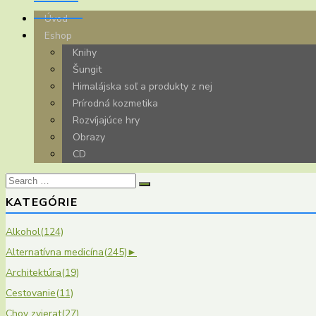
Úvod
Eshop
Knihy
Šungit
Himalájska soľ a produkty z nej
Prírodná kozmetika
Rozvíjajúce hry
Obrazy
CD
Search
for:
KATEGÓRIE
Alkohol
(124)
Alternatívna medicína
(245)
►
Architektúra
(19)
Cestovanie
(11)
Chov zvierat
(27)