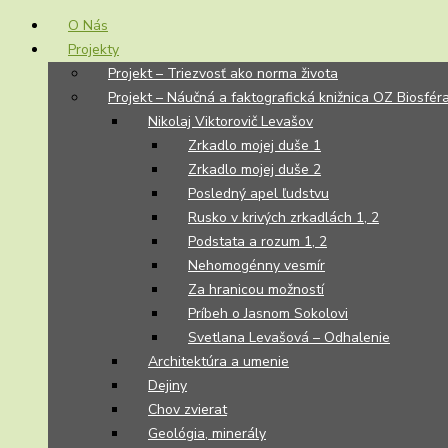
O Nás
Projekty
Projekt – Triezvosť ako norma života
Projekt – Náučná a faktografická knižnica OZ Biosfér
Nikolaj Viktorovič Levašov
Zrkadlo mojej duše 1
Zrkadlo mojej duše 2
Posledný apel ľudstvu
Rusko v krivých zrkadlách 1, 2
Podstata a rozum 1, 2
Nehomogénny vesmír
Za hranicou možností
Príbeh o Jasnom Sokolovi
Svetlana Levašová – Odhalenie
Architektúra a umenie
Dejiny
Chov zvierat
Geológia, minerály