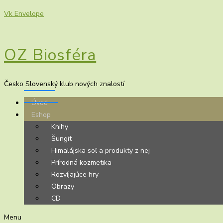
Vk
Envelope
OZ Biosféra
Česko Slovenský klub nových znalostí
Úvod
Eshop
Knihy
Šungit
Himalájska soľ a produkty z nej
Prírodná kozmetika
Rozvíjajúce hry
Obrazy
CD
Menu