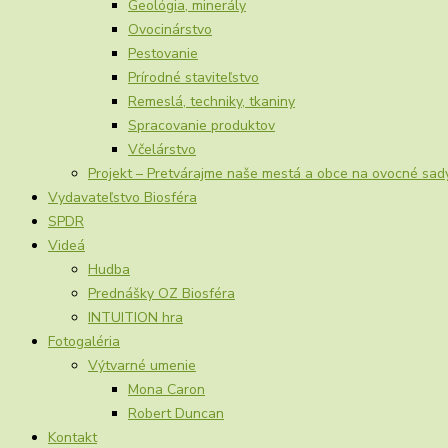
Geológia, minerály
Ovocinárstvo
Pestovanie
Prírodné staviteľstvo
Remeslá, techniky, tkaniny
Spracovanie produktov
Včelárstvo
Projekt – Pretvárajme naše mestá a obce na ovocné sad
Vydavateľstvo Biosféra
SPDR
Videá
Hudba
Prednášky OZ Biosféra
INTUITION hra
Fotogaléria
Výtvarné umenie
Mona Caron
Robert Duncan
Kontakt