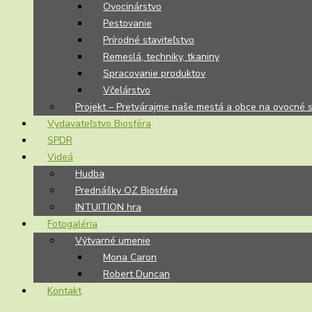
Ovocinárstvo
Pestovanie
Prírodné staviteľstvo
Remeslá, techniky, tkaniny
Spracovanie produktov
Včelárstvo
Projekt – Pretvárajme naše mestá a obce na ovocné 
Vydavateľstvo Biosféra
SPDR
Videá
Hudba
Prednášky OZ Biosféra
INTUITION hra
Fotogaléria
Výtvarné umenie
Mona Caron
Robert Duncan
Kontakt