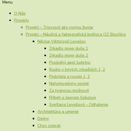
Menu
O Nás
Projekty
Projekt – Triezvosť ako norma života
Projekt – Náučná a faktografická knižnica OZ Biosféra
Nikolaj Viktorovič Levašov
Zrkadlo mojej duše 1
Zrkadlo mojej duše 2
Posledný apel ľudstvu
Rusko v krivých zrkadlách 1, 2
Podstata a rozum 1, 2
Nehomogénny vesmír
Za hranicou možností
Príbeh o Jasnom Sokolovi
Svetlana Levašová – Odhalenie
Architektúra a umenie
Dejiny
Chov zvierat