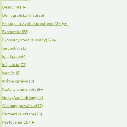
Dejiny
(441)
►
Demografická kríza
(25)
Ekológia a životné prostredie
(250)
►
Ekonomika
(88)
Ekoosady, rodové osady
(27)
►
Geopolitika
(3)
Igor Ljadov
(4)
Inšpirácia
(77)
Ivan čaj
(8)
Krátke správy
(10)
Kultúra a umenie
(39)
►
Nezvyčajné stromy
(24)
Oznamy, pozvánky
(37)
Partnerské vzťahy
(26)
Pestovanie
(157)
►