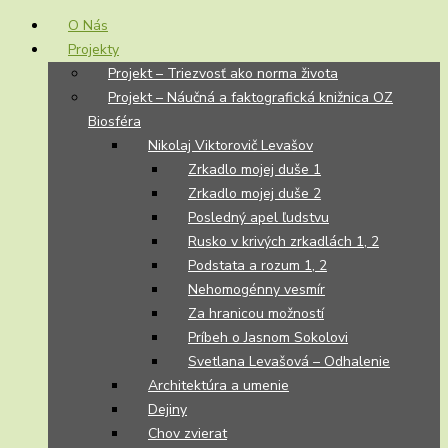
O Nás
Projekty
Projekt – Triezvosť ako norma života
Projekt – Náučná a faktografická knižnica OZ
Biosféra
Nikolaj Viktorovič Levašov
Zrkadlo mojej duše 1
Zrkadlo mojej duše 2
Posledný apel ľudstvu
Rusko v krivých zrkadlách 1, 2
Podstata a rozum 1, 2
Nehomogénny vesmír
Za hranicou možností
Príbeh o Jasnom Sokolovi
Svetlana Levašová – Odhalenie
Architektúra a umenie
Dejiny
Chov zvierat