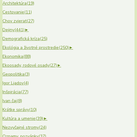
Architektúra
(19)
Cestovanie
(11)
Chov zvierat
(27)
Dejiny
(441)
►
Demografická kríza
(25)
Ekológia a životné prostredie
(250)
►
Ekonomika
(88)
Ekoosady, rodové osady
(27)
►
Geopolitika
(3)
Igor Ljadov
(4)
Inšpirácia
(77)
Ivan čaj
(8)
Krátke správy
(10)
Kultúra a umenie
(39)
►
Nezvyčajné stromy
(24)
Oznamy, pozvánky
(37)