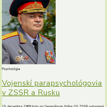
Psychológia
Vojenskí parapsychológovia
v ZSSR a Rusku
15. decembra 1989 bolo pri Generálnom štábe OS ZSSR vytvorené