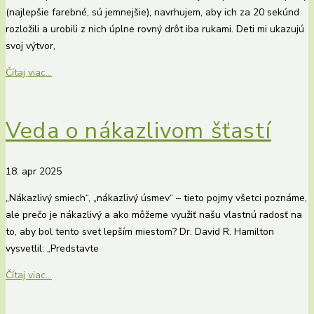
(najlepšie farebné, sú jemnejšie), navrhujem, aby ich za 20 sekúnd
rozložili a urobili z nich úplne rovný drôt iba rukami. Deti mi ukazujú
svoj výtvor,
Čítaj viac...
Veda o nákazlivom šťastí
18. apr 2025
„Nákazlivý smiech“, „nákazlivý úsmev“ – tieto pojmy všetci poznáme,
ale prečo je nákazlivý a ako môžeme využiť našu vlastnú radosť na
to, aby bol tento svet lepším miestom? Dr. David R. Hamilton
vysvetlil: „Predstavte
Čítaj viac...