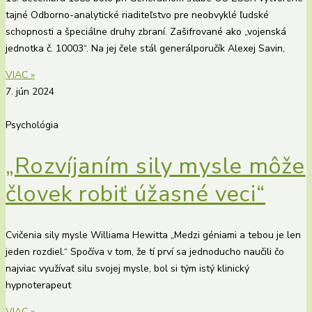
tajné Odborno-analytické riaditeľstvo pre neobvyklé ľudské
schopnosti a špeciálne druhy zbraní. Zašifrované ako „vojenská
jednotka č. 10003“. Na jej čele stál generálporučík Alexej Savin,
VIAC »
7. jún 2024
Psychológia
„Rozvíjaním sily mysle môže
človek robiť úžasné veci“
Cvičenia sily mysle Williama Hewitta „Medzi géniami a tebou je len
jeden rozdiel.“ Spočíva v tom, že tí prví sa jednoducho naučili čo
najviac využívať silu svojej mysle, bol si tým istý klinický
hypnoterapeut
VIAC »