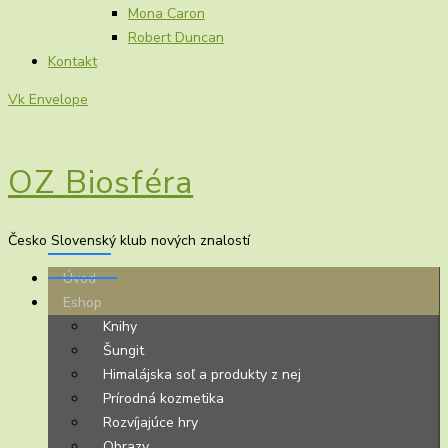
Mona Caron
Robert Duncan
Kontakt
Vk
Envelope
OZ Biosféra
Česko Slovenský klub nových znalostí
Úvod
Eshop
Knihy
Šungit
Himalájska soľ a produkty z nej
Prírodná kozmetika
Rozvíjajúce hry
Obrazy