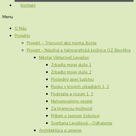
Kontakt
Menu
O Nás
Projekty
Projekt – Triezvosť ako norma života
Projekt – Náučná a faktografická knižnica OZ Biosféra
Nikolaj Viktorovič Levašov
Zrkadlo mojej duše 1
Zrkadlo mojej duše 2
Posledný apel ľudstvu
Rusko v krivých zrkadlách 1, 2
Podstata a rozum 1, 2
Nehomogénny vesmír
Za hranicou možností
Príbeh o Jasnom Sokolovi
Svetlana Levašová – Odhalenie
Architektúra a umenie