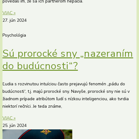
povedali im, že sa ich partnerom nepáčia.
VIAC »
27. jún 2024
Psychológia
Sú prorocké sny „nazeraním
do budúcnosti“?
Ľudia s rozvinutou intuíciou často prejavujú fenomén „pádu do
budúcnosti“, t.j. majú prorocké sny. Navyše, prorocké sny nie sú v
žiadnom prípade atribútom ľudí s nízkou inteligenciou, ako tvrdia
niektorí rečníci. Je teda známe,
VIAC »
25. jún 2024