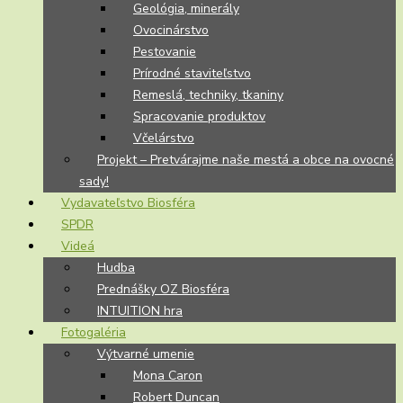
Geológia, minerály
Ovocinárstvo
Pestovanie
Prírodné staviteľstvo
Remeslá, techniky, tkaniny
Spracovanie produktov
Včelárstvo
Projekt – Pretvárajme naše mestá a obce na ovocné
sady!
Vydavateľstvo Biosféra
SPDR
Videá
Hudba
Prednášky OZ Biosféra
INTUITION hra
Fotogaléria
Výtvarné umenie
Mona Caron
Robert Duncan