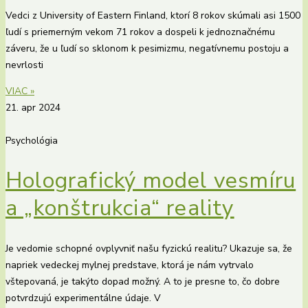
Vedci z University of Eastern Finland, ktorí 8 rokov skúmali asi 1500
ľudí s priemerným vekom 71 rokov a dospeli k jednoznačnému
záveru, že u ľudí so sklonom k ​​pesimizmu, negatívnemu postoju a
nevrlosti
VIAC »
21. apr 2024
Psychológia
Holografický model vesmíru
a „konštrukcia“ reality
Je vedomie schopné ovplyvniť našu fyzickú realitu? Ukazuje sa, že
napriek vedeckej mylnej predstave, ktorá je nám vytrvalo
vštepovaná, je takýto dopad možný. A to je presne to, čo dobre
potvrdzujú experimentálne údaje. V