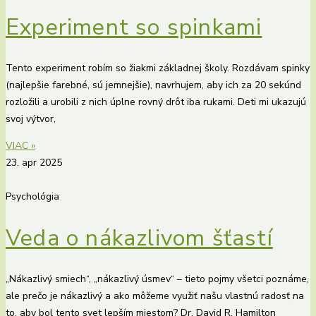
Experiment so spinkami
Tento experiment robím so žiakmi základnej školy. Rozdávam spinky
(najlepšie farebné, sú jemnejšie), navrhujem, aby ich za 20 sekúnd
rozložili a urobili z nich úplne rovný drôt iba rukami. Deti mi ukazujú
svoj výtvor,
VIAC »
23. apr 2025
Psychológia
Veda o nákazlivom šťastí
„Nákazlivý smiech“, „nákazlivý úsmev“ – tieto pojmy všetci poznáme,
ale prečo je nákazlivý a ako môžeme využiť našu vlastnú radosť na
to, aby bol tento svet lepším miestom? Dr. David R. Hamilton