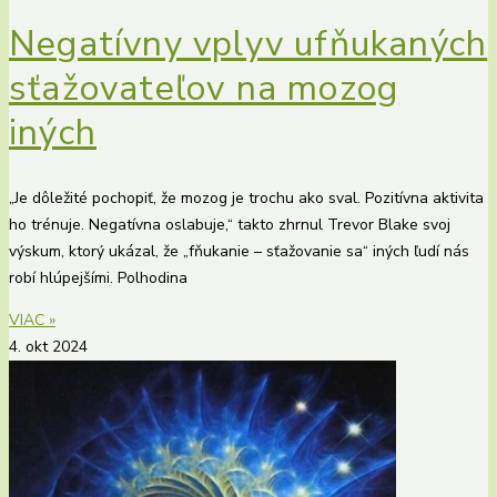
Negatívny vplyv ufňukaných
sťažovateľov na mozog
iných
„Je dôležité pochopiť, že mozog je trochu ako sval. Pozitívna aktivita
ho trénuje. Negatívna oslabuje,“ takto zhrnul Trevor Blake svoj
výskum, ktorý ukázal, že „fňukanie – sťažovanie sa“ iných ľudí nás
robí hlúpejšími. Polhodina
VIAC »
4. okt 2024