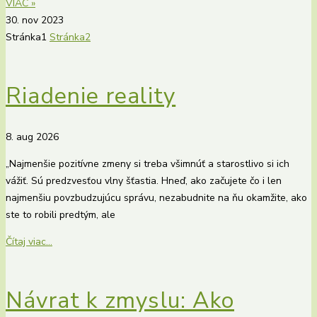
VIAC »
30. nov 2023
Stránka
1
Stránka
2
Riadenie reality
8. aug 2026
„Najmenšie pozitívne zmeny si treba všimnúť a starostlivo si ich
vážiť. Sú predzvesťou vlny šťastia. Hneď, ako začujete čo i len
najmenšiu povzbudzujúcu správu, nezabudnite na ňu okamžite, ako
ste to robili predtým, ale
Čítaj viac...
Návrat k zmyslu: Ako