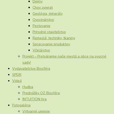
Dejiny
Chov zvierat
Geológia, minerály
Ovocinárstvo
Pestovanie
Prírodné staviteľstvo
Remeslá, techniky, tkaniny
Spracovanie produktov
Včelárstvo
Projekt – Pretvárajme naše mestá a obce na ovocné
sady!
Vydavateľstvo Biosféra
SPDR
Videá
Hudba
Prednášky OZ Biosféra
INTUITION hra
Fotogaléria
Výtvarné umenie