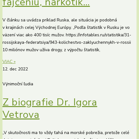
fajčeniu, narkotík…
V článku sa uvádza príklad Ruska, ale situácia je podobná
v krajinách celej Východnej Európy. „Podľa štatistík v Rusku je vo
väzení viac ako 400 tisíc mužov. https://infotables.ru/statistika/31-
rossijskaya-federatsiya/943-kolichestvo-zaklyuchennykh-v-rossii
10 miliónov mužov užíva drogy, z výpočtu štatistík,
VIAC »
12. dec 2022
Výnimoční ľudia
Z biografie Dr. Igora
Vetrova
„V skutočnosti ma to vždy ťahá na morské pobrežia, pretože celé