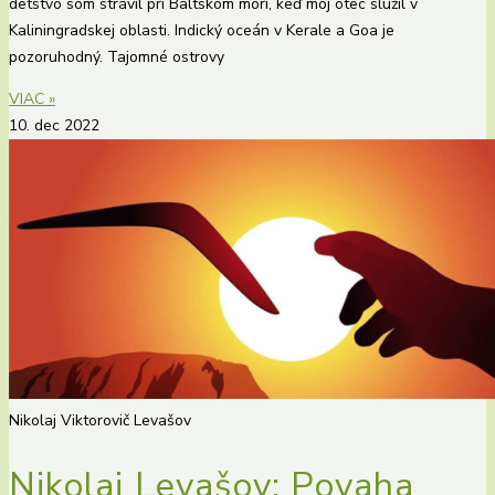
detstvo som strávil pri Baltskom mori, keď môj otec slúžil v
Kaliningradskej oblasti. Indický oceán v Kerale a Goa je
pozoruhodný. Tajomné ostrovy
VIAC »
10. dec 2022
Nikolaj Viktorovič Levašov
Nikolaj Levašov: Povaha