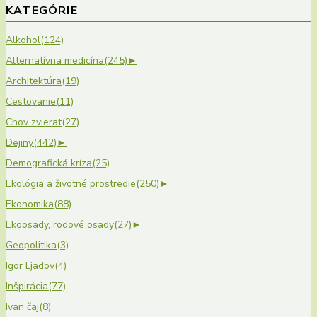
for:
KATEGÓRIE
Alkohol
(124)
Alternatívna medicína
(245)
►
Architektúra
(19)
Cestovanie
(11)
Chov zvierat
(27)
Dejiny
(442)
►
Demografická kríza
(25)
Ekológia a životné prostredie
(250)
►
Ekonomika
(88)
Ekoosady, rodové osady
(27)
►
Geopolitika
(3)
Igor Ljadov
(4)
Inšpirácia
(77)
Ivan čaj
(8)