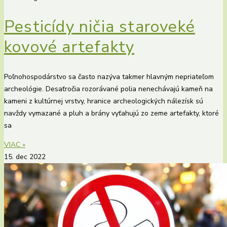
Pesticídy ničia staroveké
kovové artefakty
Poľnohospodárstvo sa často nazýva takmer hlavným nepriateľom
archeológie. Desaťročia rozorávané polia nenechávajú kameň na
kameni z kultúrnej vrstvy, hranice archeologických nálezísk sú
navždy vymazané a pluh a brány vyťahujú zo zeme artefakty, ktoré
sa
VIAC »
15. dec 2022