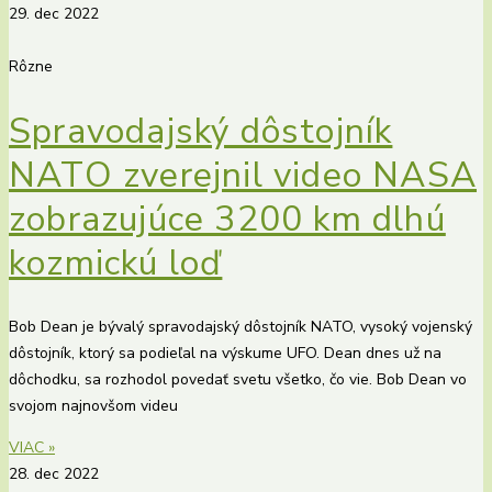
29. dec 2022
Rôzne
Spravodajský dôstojník
NATO zverejnil video NASA
zobrazujúce 3200 km dlhú
kozmickú loď
Bob Dean je bývalý spravodajský dôstojník NATO, vysoký vojenský
dôstojník, ktorý sa podieľal na výskume UFO. Dean dnes už na
dôchodku, sa rozhodol povedať svetu všetko, čo vie. Bob Dean vo
svojom najnovšom videu
VIAC »
28. dec 2022