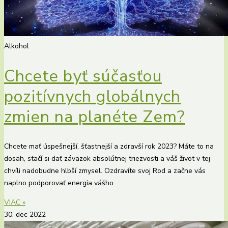
Alkohol
Chcete byť súčasťou
pozitívnych globálnych
zmien na planéte Zem?
Chcete mať úspešnejší, šťastnejší a zdravší rok 2023? Máte to na
dosah, stačí si dať záväzok absolútnej triezvosti a váš život v tej
chvíli nadobudne hlbší zmysel. Ozdravíte svoj Rod a začne vás
naplno podporovať energia vášho
VIAC »
30. dec 2022