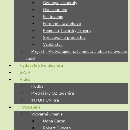
Geológia, minerály
Ovocinárstvo
Pestovanie
Prírodné staviteľstvo
Remeslá, techniky, tkaniny
Spracovanie produktov
Včelárstvo
Projekt – Pretvárajme naše mestá a obce na ovocné
sady!
Vydavateľstvo Biosféra
SPDR
Videá
Hudba
Prednášky OZ Biosféra
INTUITION hra
Fotogaléria
Výtvarné umenie
Mona Caron
Robert Duncan