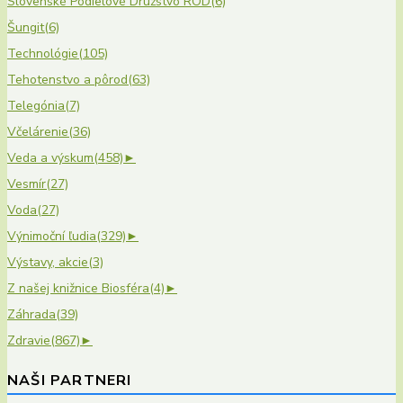
Slovenské Podielové Družstvo ROD
(6)
Šungit
(6)
Technológie
(105)
Tehotenstvo a pôrod
(63)
Telegónia
(7)
Včelárenie
(36)
Veda a výskum
(458)
►
Vesmír
(27)
Voda
(27)
Výnimoční ľudia
(329)
►
Výstavy, akcie
(3)
Z našej knižnice Biosféra
(4)
►
Záhrada
(39)
Zdravie
(867)
►
NAŠI PARTNERI