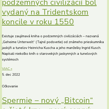
podzemných civilizácií bol
vydaný na Tridentskom
koncile v roku 1550
Existuje zaujímavá kniha o podzemných civilizáciách – nazvaná
„Geheime Unterwelt“ (Tajné podsvetie) od známeho prieskumníka
jaskýň a tunelov Heinricha Kuscha a jeho manželky Ingrid Kusch.
Napísali niekoľko kníh o starovekých jaskynných a tunelových
systémoch
VIAC »
5. dec 2022
Očkovanie
Spermie – nový „Bitcoin“