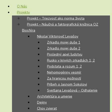
O Nás
Projekty
Projekt – Triezvosť ako norma života
Projekt – Náučná a faktografická knižnica OZ
Biosféra
Nikolaj Viktorovič Levašov
Zrkadlo mojej duše 1
Zrkadlo mojej duše 2
Posledný apel ľudstvu
Rusko v krivých zrkadlách 1, 2
Podstata a rozum 1, 2
Nehomogénny vesmír
Za hranicou možností
Príbeh o Jasnom Sokolovi
Svetlana Levašová – Odhalenie
Architektúra a umenie
Dejiny
Chov zvierat