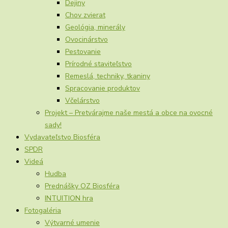
Dejiny
Chov zvierat
Geológia, minerály
Ovocinárstvo
Pestovanie
Prírodné staviteľstvo
Remeslá, techniky, tkaniny
Spracovanie produktov
Včelárstvo
Projekt – Pretvárajme naše mestá a obce na ovocné
sady!
Vydavateľstvo Biosféra
SPDR
Videá
Hudba
Prednášky OZ Biosféra
INTUITION hra
Fotogaléria
Výtvarné umenie