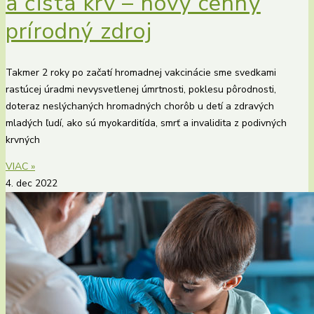
a čistá krv – nový cenný
prírodný zdroj
Takmer 2 roky po začatí hromadnej vakcinácie sme svedkami
rastúcej úradmi nevysvetlenej úmrtnosti, poklesu pôrodnosti,
doteraz neslýchaných hromadných chorôb u detí a zdravých
mladých ľudí, ako sú myokarditída, smrť a invalidita z podivných
krvných
VIAC »
4. dec 2022