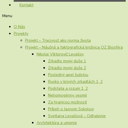
Kontakt
Menu
O Nás
Projekty
Projekt – Triezvosť ako norma života
Projekt – Náučná a faktografická knižnica OZ Biosféra
Nikolaj Viktorovič Levašov
Zrkadlo mojej duše 1
Zrkadlo mojej duše 2
Posledný apel ľudstvu
Rusko v krivých zrkadlách 1, 2
Podstata a rozum 1, 2
Nehomogénny vesmír
Za hranicou možností
Príbeh o Jasnom Sokolovi
Svetlana Levašová – Odhalenie
Architektúra a umenie