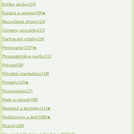
Krátke správy
(10)
Kultúra a umenie
(39)
►
Nezvyčajné stromy
(24)
Oznamy, pozvánky
(37)
Partnerské vzťahy
(26)
Pestovanie
(157)
►
Plnospektrálne svetlo
(12)
Príroda
(59)
Prírodné staviteľstvo
(18)
Projekty
(10)
►
Psychológia
(27)
Rady a návody
(58)
Remeslá a techniky
(11)
►
Rodičovstvo a deti
(188)
►
Rôzne
(185)