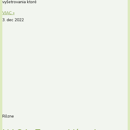
vyšetrovania ktoré
VIAC »
3. dec 2022
Rôzne