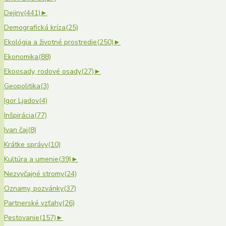
Dejiny
(441)
►
Demografická kríza
(25)
Ekológia a životné prostredie
(250)
►
Ekonomika
(88)
Ekoosady, rodové osady
(27)
►
Geopolitika
(3)
Igor Ljadov
(4)
Inšpirácia
(77)
Ivan čaj
(8)
Krátke správy
(10)
Kultúra a umenie
(39)
►
Nezvyčajné stromy
(24)
Oznamy, pozvánky
(37)
Partnerské vzťahy
(26)
Pestovanie
(157)
►