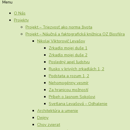
Menu
O Nás
Projekty
Projekt – Triezvosť ako norma života
Projekt – Náučná a faktografická knižnica OZ Biosféra
Nikolaj Viktorovič Levašov
Zrkadlo mojej duše 1
Zrkadlo mojej duše 2
Posledný apel ľudstvu
Rusko v krivých zrkadlách 1, 2
Podstata a rozum 1, 2
Nehomogénny vesmír
Za hranicou možností
Príbeh o Jasnom Sokolovi
Svetlana Levašová – Odhalenie
Architektúra a umenie
Dejiny
Chov zvierat