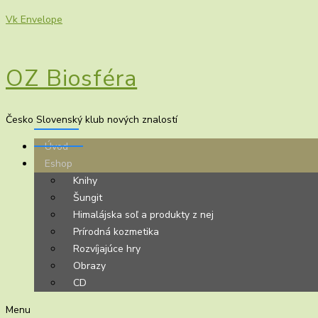
Vk
Envelope
OZ Biosféra
Česko Slovenský klub nových znalostí
Úvod
Eshop
Knihy
Šungit
Himalájska soľ a produkty z nej
Prírodná kozmetika
Rozvíjajúce hry
Obrazy
CD
Menu