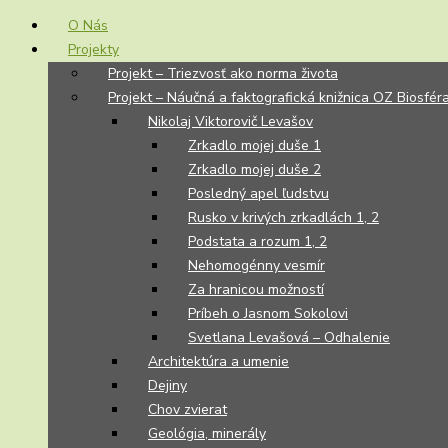
O Nás
Projekty
Projekt – Triezvosť ako norma života
Projekt – Náučná a faktografická knižnica OZ Biosfér
Nikolaj Viktorovič Levašov
Zrkadlo mojej duše 1
Zrkadlo mojej duše 2
Posledný apel ľudstvu
Rusko v krivých zrkadlách 1, 2
Podstata a rozum 1, 2
Nehomogénny vesmír
Za hranicou možností
Príbeh o Jasnom Sokolovi
Svetlana Levašová – Odhalenie
Architektúra a umenie
Dejiny
Chov zvierat
Geológia, minerály