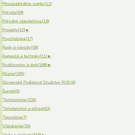
Plnospektrálne svetlo
(12)
Príroda
(59)
Prírodné staviteľstvo
(18)
Projekty
(10)
►
Psychológia
(27)
Rady a návody
(58)
Remeslá a techniky
(11)
►
Rodičovstvo a deti
(188)
►
Rôzne
(185)
Slovenské Podielové Družstvo ROD
(6)
Šungit
(6)
Technológie
(105)
Tehotenstvo a pôrod
(63)
Telegónia
(7)
Včelárenie
(36)
Veda a výskum
(458)
►