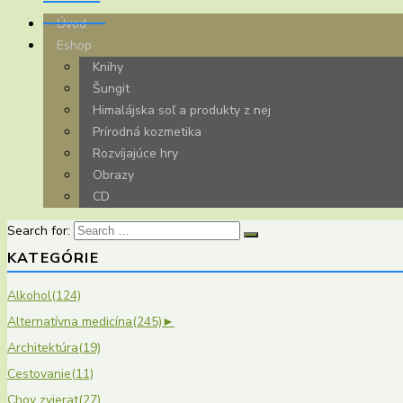
Úvod
Eshop
Knihy
Šungit
Himalájska soľ a produkty z nej
Prírodná kozmetika
Rozvíjajúce hry
Obrazy
CD
Search for:
KATEGÓRIE
Alkohol
(124)
Alternatívna medicína
(245)
►
Architektúra
(19)
Cestovanie
(11)
Chov zvierat
(27)