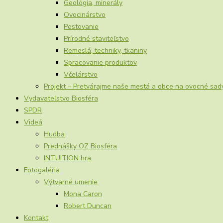
Geológia, minerály
Ovocinárstvo
Pestovanie
Prírodné staviteľstvo
Remeslá, techniky, tkaniny
Spracovanie produktov
Včelárstvo
Projekt – Pretvárajme naše mestá a obce na ovocné sad
Vydavateľstvo Biosféra
SPDR
Videá
Hudba
Prednášky OZ Biosféra
INTUITION hra
Fotogaléria
Výtvarné umenie
Mona Caron
Robert Duncan
Kontakt