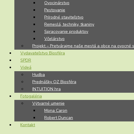
Ovocinárstvo
Pestovanie
Prírodné staviteľstvo
Remeslá, techniky, tkaniny
Spracovanie produktov
Včelárstvo
Projekt – Pretvárajme naše mestá a obce na ovocné 
Vydavateľstvo Biosféra
SPDR
Videá
Hudba
Prednášky OZ Biosféra
INTUITION hra
Fotogaléria
Výtvarné umenie
Mona Caron
Robert Duncan
Kontakt