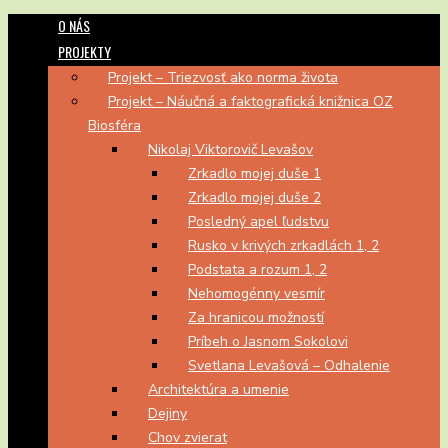
O NÁS
PROJEKTY
Projekt – Triezvosť ako norma života
Projekt – Náučná a faktografická knižnica OZ
Biosféra
Nikolaj Viktorovič Levašov
Zrkadlo mojej duše 1
Zrkadlo mojej duše 2
Posledný apel ľudstvu
Rusko v krivých zrkadlách 1, 2
Podstata a rozum 1, 2
Nehomogénny vesmír
Za hranicou možností
Príbeh o Jasnom Sokolovi
Svetlana Levašová – Odhalenie
Architektúra a umenie
Dejiny
Chov zvierat