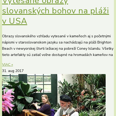
Vytesané obrazy
slovanských bohov na pláži
v USA
Obrazy slovanského vzhľadu vytesané v kameňoch aj s početnými
nápismi v staroslovanskom jazyku sa nachádzajú na pláži Brighton
Beach v newyorskej štvrti ležiacej na pobreží Coney Islandu. Všetky
tieto artefakty sú zatiaľ voľne dostupné na hromadách kameňov na
VIAC »
31. aug 2017