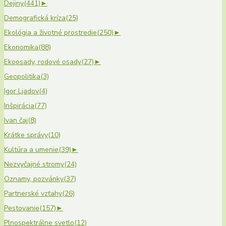
Dejiny
(441)
►
Demografická kríza
(25)
Ekológia a životné prostredie
(250)
►
Ekonomika
(88)
Ekoosady, rodové osady
(27)
►
Geopolitika
(3)
Igor Ljadov
(4)
Inšpirácia
(77)
Ivan čaj
(8)
Krátke správy
(10)
Kultúra a umenie
(39)
►
Nezvyčajné stromy
(24)
Oznamy, pozvánky
(37)
Partnerské vzťahy
(26)
Pestovanie
(157)
►
Plnospektrálne svetlo
(12)