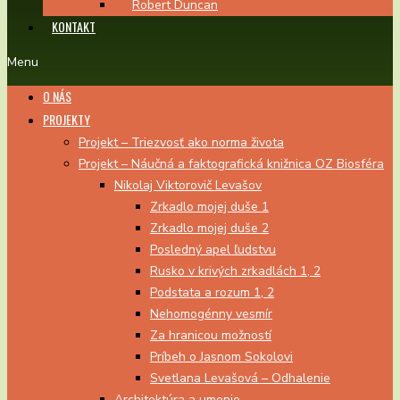
Robert Duncan
KONTAKT
Menu
O NÁS
PROJEKTY
Projekt – Triezvosť ako norma života
Projekt – Náučná a faktografická knižnica OZ Biosféra
Nikolaj Viktorovič Levašov
Zrkadlo mojej duše 1
Zrkadlo mojej duše 2
Posledný apel ľudstvu
Rusko v krivých zrkadlách 1, 2
Podstata a rozum 1, 2
Nehomogénny vesmír
Za hranicou možností
Príbeh o Jasnom Sokolovi
Svetlana Levašová – Odhalenie
Architektúra a umenie