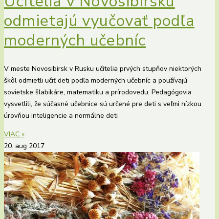
Učitelia v Novosibirsku
odmietajú vyučovať podľa
moderných učebníc
V meste Novosibirsk v Rusku učitelia prvých stupňov niektorých
škôl odmietli učiť deti podľa moderných učebníc a používajú
sovietske šlabikáre, matematiku a prírodovedu. Pedagógovia
vysvetlili, že súčasné učebnice sú určené pre deti s veľmi nízkou
úrovňou inteligencie a normálne deti
VIAC »
20. aug 2017