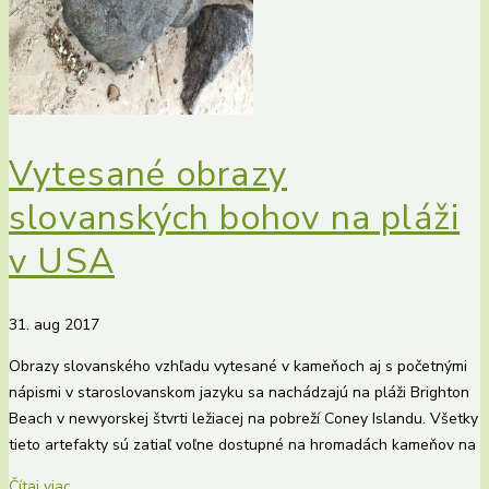
Vytesané obrazy
slovanských bohov na pláži
v USA
31. aug 2017
Obrazy slovanského vzhľadu vytesané v kameňoch aj s početnými
nápismi v staroslovanskom jazyku sa nachádzajú na pláži Brighton
Beach v newyorskej štvrti ležiacej na pobreží Coney Islandu. Všetky
tieto artefakty sú zatiaľ voľne dostupné na hromadách kameňov na
Čítaj viac...