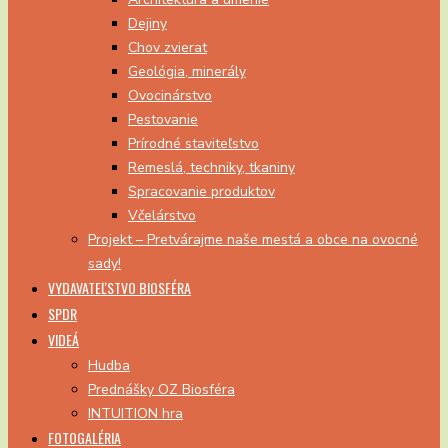
Dejiny
Chov zvierat
Geológia, minerály
Ovocinárstvo
Pestovanie
Prírodné staviteľstvo
Remeslá, techniky, tkaniny
Spracovanie produktov
Včelárstvo
Projekt – Pretvárajme naše mestá a obce na ovocné
sady!
VYDAVATEĽSTVO BIOSFÉRA
SPDR
VIDEÁ
Hudba
Prednášky OZ Biosféra
INTUITION hra
FOTOGALÉRIA