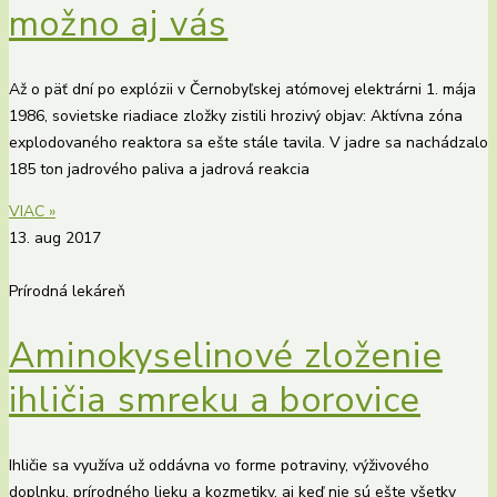
možno aj vás
Až o päť dní po explózii v Černobyľskej atómovej elektrárni 1. mája
1986, sovietske riadiace zložky zistili hrozivý objav: Aktívna zóna
explodovaného reaktora sa ešte stále tavila. V jadre sa nachádzalo
185 ton jadrového paliva a jadrová reakcia
VIAC »
13. aug 2017
Prírodná lekáreň
Aminokyselinové zloženie
ihličia smreku a borovice
Ihličie sa využíva už oddávna vo forme potraviny, výživového
doplnku, prírodného lieku a kozmetiky, aj keď nie sú ešte všetky