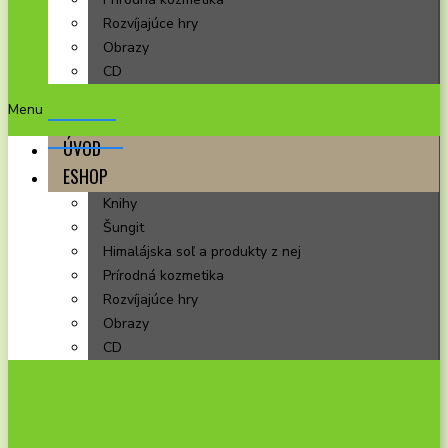
Rozvíjajúce hry
Obrazy
CD
Menu
ÚVOD
ESHOP
Knihy
Šungit
Himalájska soľ a produkty z nej
Prírodná kozmetika
Rozvíjajúce hry
Obrazy
CD