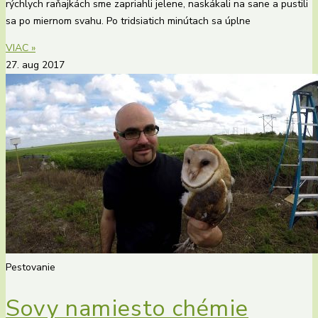
rýchlych raňajkách sme zapriahli jelene, naskákali na sane a pustili
sa po miernom svahu. Po tridsiatich minútach sa úplne
VIAC »
27. aug 2017
Pestovanie
Sovy namiesto chémie