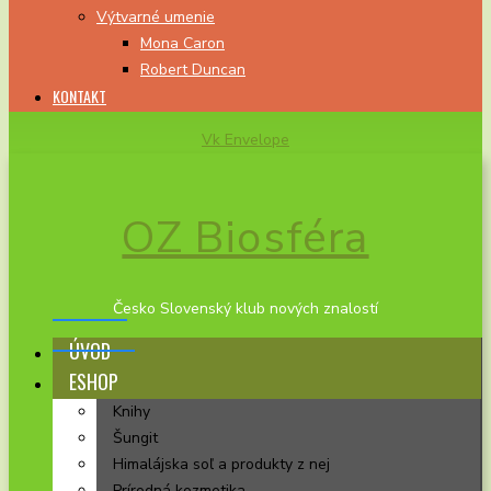
Výtvarné umenie
Mona Caron
Robert Duncan
KONTAKT
Vk
Envelope
OZ Biosféra
Česko Slovenský klub nových znalostí
ÚVOD
ESHOP
Knihy
Šungit
Himalájska soľ a produkty z nej
Prírodná kozmetika