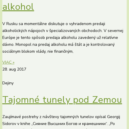
alkohol
V Rusku sa momentálne diskutuje o vyhradenom predaji
alkoholických nápojoch v špecializovaných obchodoch. V severnej
Európe je tento spôsob predaja alkoholu zavedený už relatívne
dávno. Monopol na predaj alkoholu má štát a je kontrolovaný
sociálnym blokom vlády, nie finančným,
VIAC »
28. aug 2017
Dejiny
Tajomné tunely pod Zemou
Zaujímavé postrehy z návštevy tajomných tunelov opísal Georgij
Sidorov v knihe „Сияние Высшних Богов и крамешники“. „Po