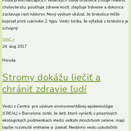
Podľa predchádzajúcich vedeckých štúdií brokolica znižuje hladinu
cholesterolu, posilňuje zdravie kostí, zlepšuje trávenie a dokonca
zastavuje rast nádorov. Nový výskum ukázal, že brokolica môže
bojovať proti cukrovke 2. typu. Vedci tvrdia, že výťažok z brokolice je
schopný
VIAC »
24. aug 2017
Príroda
Stromy dokážu liečiť a
chrániť zdravie ľudí
Vedci z Centra pre výskum environmentálnej epidemiológie
(CREAL) v Barcelone zistili, že deti, ktoré vyrástli v priaznivých
ekologických podmienkach medzi veľkým množstvom zelene, majú
lepšie rozvinuté vnímanie a pamäť. Nedávno vedci uskutočnili