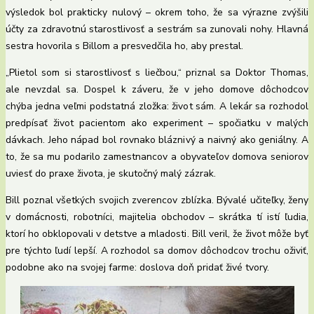
výsledok bol prakticky nulový – okrem toho, že sa výrazne zvýšili
účty za zdravotnú starostlivosť a sestrám sa zunovali nohy. Hlavná
sestra hovorila s Billom a presvedčila ho, aby prestal.
„Plietol som si starostlivosť s liečbou,“ priznal sa Doktor Thomas,
ale nevzdal sa. Dospel k záveru, že v jeho domove dôchodcov
chýba jedna veľmi podstatná zložka: život sám. A lekár sa rozhodol
predpísať život pacientom ako experiment – ​​spočiatku v malých
dávkach. Jeho nápad bol rovnako bláznivý a naivný ako geniálny. A
to, že sa mu podarilo zamestnancov a obyvateľov domova seniorov
uviesť do praxe života, je skutočný malý zázrak.
Bill poznal všetkých svojich zverencov zblízka. Bývalé učiteľky, ženy
v domácnosti, robotníci, majitelia obchodov – skrátka tí istí ľudia,
ktorí ho obklopovali v detstve a mladosti. Bill veril, že život môže byť
pre týchto ľudí lepší. A rozhodol sa domov dôchodcov trochu oživiť,
podobne ako na svojej farme: doslova doň pridať živé tvory.