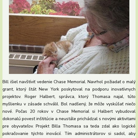
Bill išiel navštíviť vedenie Chase Memorial. Navrhol požiadať o malý
grant, ktorý štát New York poskytoval na podporu inovatívnych
projektov. Roger Halbert, správca, ktorý Thomasa najal, túto
myšlienku v zásade schválil. Bol nadšený, že môže vyskúšať niečo
nové. Počas 20 rokov v Chase Memorial si Halbert vybudoval
dokonalú povesť inštitúcie a neustále prichádzal s novými aktivitami
pre obyvateľov. Projekt Billa Thomasa sa teda zdal ako logické
pokračovanie týchto inovácií. Tím administrátorov si sadol, aby