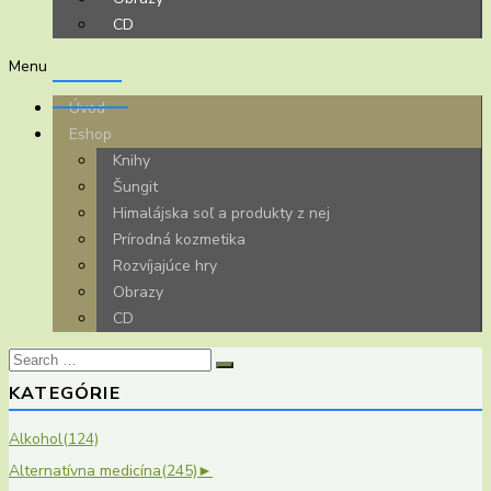
CD
Menu
Úvod
Eshop
Knihy
Šungit
Himalájska soľ a produkty z nej
Prírodná kozmetika
Rozvíjajúce hry
Obrazy
CD
Search
for:
KATEGÓRIE
Alkohol
(124)
Alternatívna medicína
(245)
►