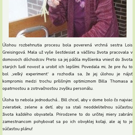
Úlohou rozbehnutia procesu bola poverená vrchná sestra Lois
Greisingová. Mala už vyše šesťdesiat a väčšinu života pracovala v
domovoch dôchodcov. Preto sa jej páčila myšlienka vniesť do života
starých ľudí novosť a urobiť ich lepšími. Povedala mi, že pre ňu to
bol „veľký experiment“ a rozhodla sa, že jej úlohou je nájsť
kompromis medzi trochu prílišným optimizmom Billa Thomasa a
opatrnosťou a zotrvačnosťou zvyšku personálu.
Úloha to nebola jednoduchá… Bill chcel, aby v dome bolo čo najviac
zvieratiek, zelene a detí, aby sa stali neoddeliteľnou súčasťou
života každého obyvateľa. Prirodzene to do určitej miery zabráni
zamestnancom pohybovať sa po ich obvyklej koľaji, ale aj to je
súčasťou plánu!