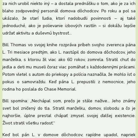
za nich urobil niekto iný – a dostala prednášku o tom, ako je za ich
blaho zodpovedný personál domova dôchodcov. Po roku a pol sa
ukázalo, že starí ľudia, ktorí nadobudli povinnosti – aj také
jednoduché, ako je polievanie izbových rastlín – si dokážu lepšie
udržať aktivitu a duševnú bystrosť…
Bill Thomas vo svojej knihe rozpráva príbeh svojho zverenca pána
L. Tri mesiace predtým, ako L. nastúpil do domova dôchodcov, jeho
manželka, s ktorou žil viac ako 60 rokov, zomrela. Stratil chuť do
jedla a deti mu museli čoraz viac pomáhať s každodennými prácami.
Potom vletel s autom do priekopy a polícia naznačila, že mohlo ísť o
pokus o samovraždu. Keď pána L. prepustili z nemocnice, jeho
rodina ho poslala do Chase Memorial.
Bill spomína: „Nechápal som, prečo je stále nažive… Jeho známy
svet bol zničený do tla. Stratil manželku, domov, slobodu a čo je
najhoršie, úplne prestal chápať zmysel svojej ďalšej existencie.
Život stratil všetku radosť.“
Keď bol pán L. v domove dôchodcov, rapídne upadol, napriek