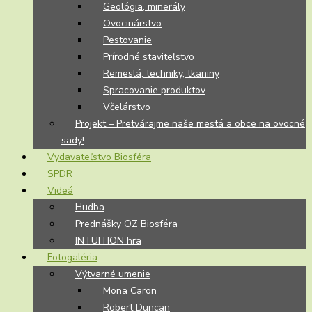
Geológia, minerály
Ovocinárstvo
Pestovanie
Prírodné staviteľstvo
Remeslá, techniky, tkaniny
Spracovanie produktov
Včelárstvo
Projekt – Pretvárajme naše mestá a obce na ovocné
sady!
Vydavateľstvo Biosféra
SPDR
Videá
Hudba
Prednášky OZ Biosféra
INTUITION hra
Fotogaléria
Výtvarné umenie
Mona Caron
Robert Duncan