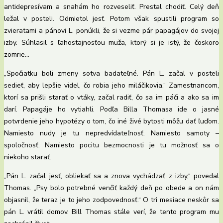
antidepresívam a snahám ho rozveseliť. Prestal chodiť. Celý deň
ležal v posteli. Odmietol jesť. Potom však spustili program so
zvieratami a pánovi L. ponúkli, že si vezme pár papagájov do svojej
izby. Súhlasil s ľahostajnosťou muža, ktorý si je istý, že čoskoro
zomrie…
„Spočiatku boli zmeny sotva badateľné. Pán L. začal v posteli
sedieť, aby lepšie videl, čo robia jeho miláčikovia.“ Zamestnancom,
ktorí sa prišli starať o vtáky, začal radiť, čo sa im páči a ako sa im
darí. Papagáje ho vytiahli. Podľa Billa Thomasa ide o jasné
potvrdenie jeho hypotézy o tom, čo iné živé bytosti môžu dať ľuďom.
Namiesto nudy je tu nepredvídateľnosť. Namiesto samoty –
spoločnosť. Namiesto pocitu bezmocnosti je tu možnosť sa o
niekoho starať.
„Pán L. začal jesť, obliekať sa a znova vychádzať z izby,“ povedal
Thomas. „Psy bolo potrebné venčiť každý deň po obede a on nám
objasnil, že teraz je to jeho zodpovednosť.“ O tri mesiace neskôr sa
pán L. vrátil domov. Bill Thomas stále verí, že tento program mu