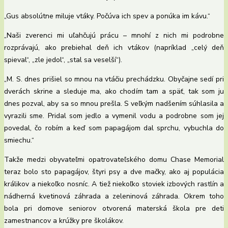
„Gus absolútne miluje vtáky. Počúva ich spev a ponúka im kávu.“
„Naši zverenci mi uľahčujú prácu – mnohí z nich mi podrobne
rozprávajú, ako prebiehal deň ich vtákov (napríklad „celý deň
spieval“, „zle jedol“, „stal sa veselší“).
„M. S. dnes prišiel so mnou na vtáčiu prechádzku. Obyčajne sedí pri
dverách skrine a sleduje ma, ako chodím tam a späť, tak som ju
dnes pozval, aby sa so mnou prešla. S veľkým nadšením súhlasila a
vyrazili sme. Pridal som jedlo a vymenil vodu a podrobne som jej
povedal, čo robím a keď som papagájom dal sprchu, vybuchla do
smiechu.“
Takže medzi obyvateľmi opatrovateľského domu Chase Memorial
teraz bolo sto papagájov, štyri psy a dve mačky, ako aj populácia
králikov a niekoľko nosníc. A tiež niekoľko stoviek izbových rastlín a
nádherná kvetinová záhrada a zeleninová záhrada. Okrem toho
bola pri domove seniorov otvorená materská škola pre deti
zamestnancov a krúžky pre školákov.