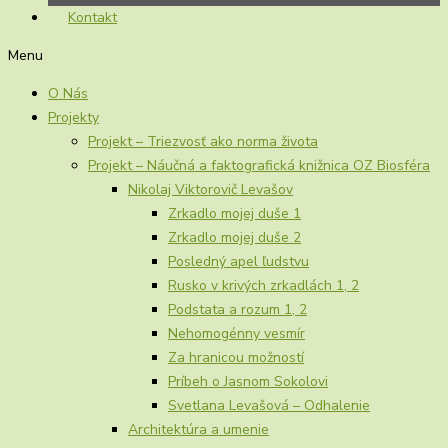
Kontakt
Menu
O Nás
Projekty
Projekt – Triezvosť ako norma života
Projekt – Náučná a faktografická knižnica OZ Biosféra
Nikolaj Viktorovič Levašov
Zrkadlo mojej duše 1
Zrkadlo mojej duše 2
Posledný apel ľudstvu
Rusko v krivých zrkadlách 1, 2
Podstata a rozum 1, 2
Nehomogénny vesmír
Za hranicou možností
Príbeh o Jasnom Sokolovi
Svetlana Levašová – Odhalenie
Architektúra a umenie