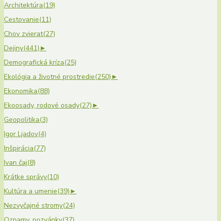
Architektúra
(19)
Cestovanie
(11)
Chov zvierat
(27)
Dejiny
(441)
►
Demografická kríza
(25)
Ekológia a životné prostredie
(250)
►
Ekonomika
(88)
Ekoosady, rodové osady
(27)
►
Geopolitika
(3)
Igor Ljadov
(4)
Inšpirácia
(77)
Ivan čaj
(8)
Krátke správy
(10)
Kultúra a umenie
(39)
►
Nezvyčajné stromy
(24)
Oznamy, pozvánky
(37)