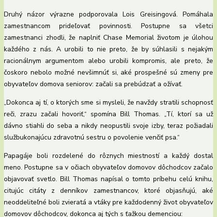
Druhý názor výrazne podporovala Lois Greisingová. Pomáhala
zamestnancom prideľovať povinnosti. Postupne sa všetci
zamestnanci zhodli, že naplniť Chase Memorial životom je úlohou
každého z nás. A urobili to nie preto, že by súhlasili s nejakým
racionálnym argumentom alebo urobili kompromis, ale preto, že
čoskoro nebolo možné nevšimnúť si, aké prospešné sú zmeny pre
obyvateľov domova seniorov: začali sa prebúdzať a ožívať.
„Dokonca aj tí, o ktorých sme si mysleli, že navždy stratili schopnosť
reči, zrazu začali hovoriť,“ spomína Bill Thomas. „Tí, ktorí sa už
dávno stiahli do seba a nikdy neopustili svoje izby, teraz požiadali
službukonajúcu zdravotnú sestru o povolenie venčiť psa.“
Papagáje boli rozdelené do rôznych miestností a každý dostal
meno. Postupne sa v očiach obyvateľov domovov dôchodcov začalo
objavovať svetlo. Bill Thomas napísal o tomto príbehu celú knihu,
citujúc citáty z denníkov zamestnancov, ktoré objasňujú, aké
neoddeliteľné boli zvieratá a vtáky pre každodenný život obyvateľov
domovov dôchodcov, dokonca aj tých s ťažkou demenciou: