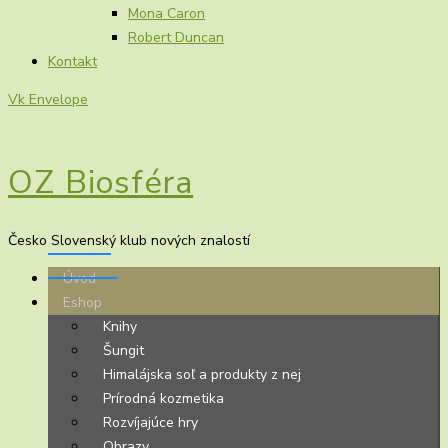
Mona Caron
Robert Duncan
Kontakt
Vk
Envelope
OZ Biosféra
Česko Slovenský klub nových znalostí
Úvod
Eshop
Knihy
Šungit
Himalájska soľ a produkty z nej
Prírodná kozmetika
Rozvíjajúce hry
Obrazy