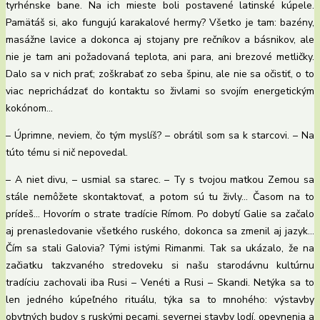
tyrhénske bane. Na ich mieste boli postavené latinské kúpele.
Pamätáš si, ako fungujú karakalové hermy? Všetko je tam: bazény,
masážne lavice a dokonca aj stojany pre rečníkov a básnikov, ale
nie je tam ani požadovaná teplota, ani para, ani brezové metličky.
Dalo sa v nich prať; zoškrabať zo seba špinu, ale nie sa očistiť, o to
viac neprichádzať do kontaktu so živlami so svojím energetickým
kokónom…
– Úprimne, neviem, čo tým myslíš? – obrátil som sa k starcovi. – Na
túto tému si nič nepovedal.
– A niet divu, – usmial sa starec. – Ty s tvojou matkou Zemou sa
stále nemôžete skontaktovať, a potom sú tu živly… Časom na to
prídeš… Hovorím o strate tradície Rímom. Po dobytí Galie sa začalo
aj prenasledovanie všetkého ruského, dokonca sa zmenil aj jazyk…
Čím sa stali Galovia? Tými istými Rimanmi. Tak sa ukázalo, že na
začiatku takzvaného stredoveku si našu starodávnu kultúrnu
tradíciu zachovali iba Rusi – Venéti a Rusi – Skandi. Netýka sa to
len jedného kúpeľného rituálu, týka sa to mnohého: výstavby
obytných budov s ruskými pecami, severnej stavby lodí, opevnenia a