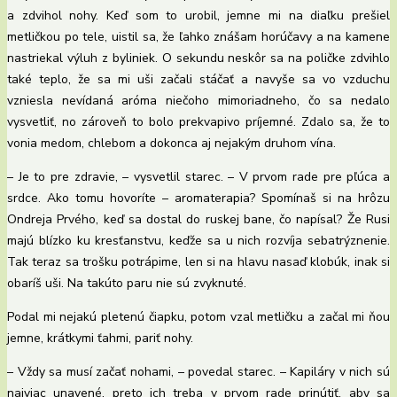
a zdvihol nohy. Keď som to urobil, jemne mi na diaľku prešiel
metličkou po tele, uistil sa, že ľahko znášam horúčavy a na kamene
nastriekal výluh z byliniek. O sekundu neskôr sa na poličke zdvihlo
také teplo, že sa mi uši začali stáčať a navyše sa vo vzduchu
vzniesla nevídaná aróma niečoho mimoriadneho, čo sa nedalo
vysvetliť, no zároveň to bolo prekvapivo príjemné. Zdalo sa, že to
vonia medom, chlebom a dokonca aj nejakým druhom vína.
– Je to pre zdravie, – vysvetlil starec. – V prvom rade pre pľúca a
srdce. Ako tomu hovoríte – aromaterapia? Spomínaš si na hrôzu
Ondreja Prvého, keď sa dostal do ruskej bane, čo napísal? Že Rusi
majú blízko ku kresťanstvu, keďže sa u nich rozvíja sebatrýznenie.
Tak teraz sa trošku potrápime, len si na hlavu nasaď klobúk, inak si
obaríš uši. Na takúto paru nie sú zvyknuté.
Podal mi nejakú pletenú čiapku, potom vzal metličku a začal mi ňou
jemne, krátkymi ťahmi, pariť nohy.
– Vždy sa musí začať nohami, – povedal starec. – Kapiláry v nich sú
najviac unavené, preto ich treba v prvom rade prinútiť, aby sa