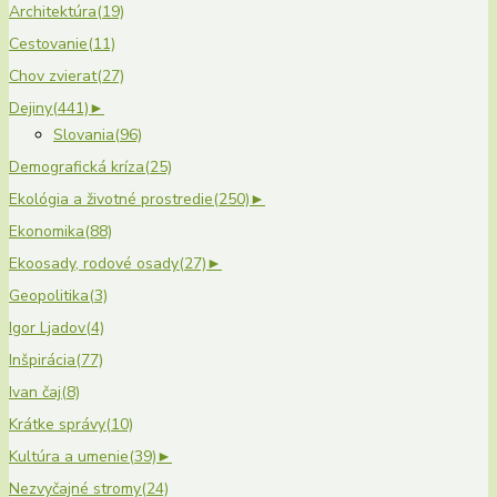
Architektúra
(19)
Cestovanie
(11)
Chov zvierat
(27)
Dejiny
(441)
►
Slovania
(96)
Demografická kríza
(25)
Ekológia a životné prostredie
(250)
►
Ekonomika
(88)
Ekoosady, rodové osady
(27)
►
Geopolitika
(3)
Igor Ljadov
(4)
Inšpirácia
(77)
Ivan čaj
(8)
Krátke správy
(10)
Kultúra a umenie
(39)
►
Nezvyčajné stromy
(24)