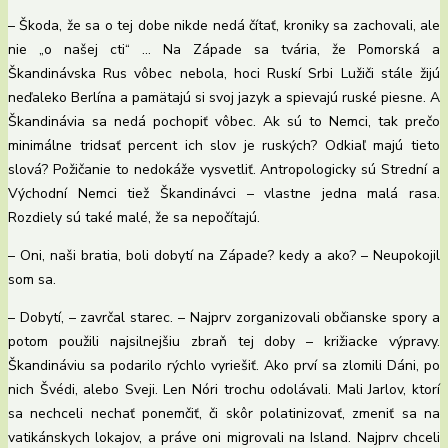
– Škoda, že sa o tej dobe nikde nedá čítať, kroniky sa zachovali, ale
nie „o našej cti“ … Na Západe sa tvária, že Pomorská a
Škandinávska Rus vôbec nebola, hoci Ruskí Srbi Lužiči stále žijú
neďaleko Berlína a pamätajú si svoj jazyk a spievajú ruské piesne. A
Škandinávia sa nedá pochopiť vôbec. Ak sú to Nemci, tak prečo
minimálne tridsať percent ich slov je ruských? Odkiaľ majú tieto
slová? Požičanie to nedokáže vysvetliť. Antropologicky sú Strední a
Východní Nemci tiež Škandinávci – vlastne jedna malá rasa.
Rozdiely sú také malé, že sa nepočítajú.
– Oni, naši bratia, boli dobytí na Západe? kedy a ako? – Neupokojil
som sa.
– Dobytí, – zavrčal starec. – Najprv zorganizovali občianske spory a
potom použili najsilnejšiu zbraň tej doby – križiacke výpravy.
Škandináviu sa podarilo rýchlo vyriešiť. Ako prví sa zlomili Dáni, po
nich Švédi, alebo Sveji. Len Nóri trochu odolávali. Mali Jarlov, ktorí
sa nechceli nechať ponemčiť, či skôr polatinizovať, zmeniť sa na
vatikánskych lokajov, a práve oni migrovali na Island. Najprv chceli