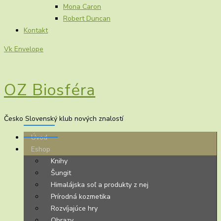
Mona Caron
Robert Duncan
Kontakt
Vk
Envelope
OZ Biosféra
Česko Slovenský klub nových znalostí
Úvod
Eshop
Knihy
Šungit
Himalájska soľ a produkty z nej
Prírodná kozmetika
Rozvíjajúce hry
Obrazy