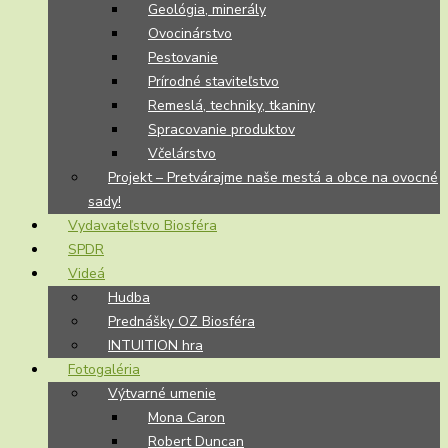
Geológia, minerály
Ovocinárstvo
Pestovanie
Prírodné staviteľstvo
Remeslá, techniky, tkaniny
Spracovanie produktov
Včelárstvo
Projekt – Pretvárajme naše mestá a obce na ovocné
sady!
Vydavateľstvo Biosféra
SPDR
Videá
Hudba
Prednášky OZ Biosféra
INTUITION hra
Fotogaléria
Výtvarné umenie
Mona Caron
Robert Duncan