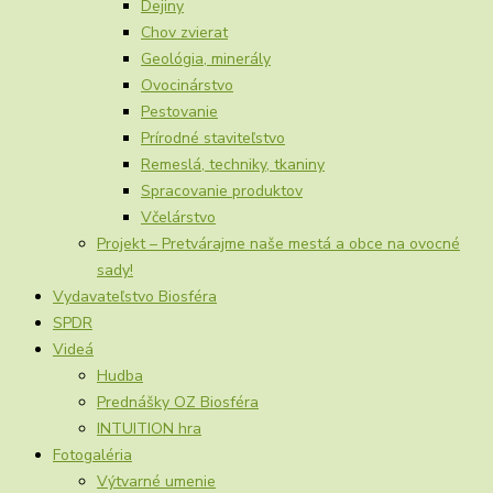
Dejiny
Chov zvierat
Geológia, minerály
Ovocinárstvo
Pestovanie
Prírodné staviteľstvo
Remeslá, techniky, tkaniny
Spracovanie produktov
Včelárstvo
Projekt – Pretvárajme naše mestá a obce na ovocné
sady!
Vydavateľstvo Biosféra
SPDR
Videá
Hudba
Prednášky OZ Biosféra
INTUITION hra
Fotogaléria
Výtvarné umenie