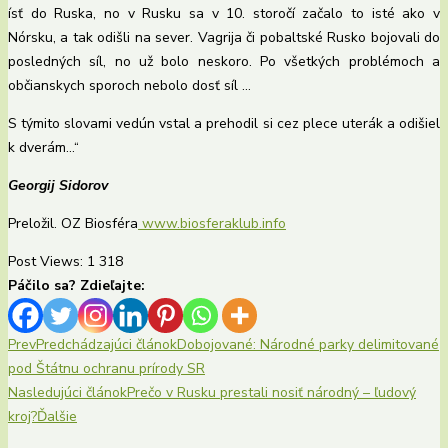
ísť do Ruska, no v Rusku sa v 10. storočí začalo to isté ako v
Nórsku, a tak odišli na sever. Vagrija či pobaltské Rusko bojovali do
posledných síl, no už bolo neskoro. Po všetkých problémoch a
občianskych sporoch nebolo dosť síl …
S týmito slovami vedún vstal a prehodil si cez plece uterák a odišiel
k dverám…“
Georgij Sidorov
Preložil. OZ Biosféra
www.biosferaklub.info
Post Views:
1 318
Páčilo sa? Zdieľajte:
Prev
Predchádzajúci článok
Dobojované: Národné parky delimitované
pod Štátnu ochranu prírody SR
Nasledujúci článok
Prečo v Rusku prestali nosiť národný – ľudový
kroj?
Ďalšie