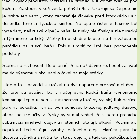
viac. Zvyšok produktov rozkladu sa hromadí v tukovom tkanive pod
kožou a čiastočne v koži vedľa potných žliaz. Ukazuje sa, že potenie
je práve ten ventil, ktorý zachraňuje človeka pred intoxikáciou a v
dôsledku toho aj fyzickou smrťou. Na úplné čistenie toxínov bol
vynájdený náš ruský kúpeľ – baňa. Je ruský, nie fínsky a nie turecký,
a tým menej antický. Všetky tri posledné kúpele sú len žalostnou
paródiou na ruskú baňu. Pokus urobiť to isté bez pochopenia
podstaty.
Starec sa rozhovoril. Bolo jasné, že sa už dávno rozhodol zasvätiť
ma do významu ruskej bani a čakal na moje otázky.
– Ide o to, – povedal a ukázal na dve naparené brezové metličky. –
Že toto sa používa iba v našej bani. Ruská baňa rovnomerne
kombinuje teplotu, paru a nasmerovaný lokálny vysoký tlak horúcej
pary na pokožku. Ten sa tvorí pomocou brezovej, jedľovej, dubovej
alebo inej metličky. Z fyziky by si mal vedieť, že s parou prebieha
sublimácia mnohých olejov a nielen ich, ale aj bielkovín. Vezmime si
napríklad technológiu výroby jedľového oleja. Horúca para ho
doslova vyžmýka z ihličia, to isté sa deje aj s ľudskou pokožkou. Len