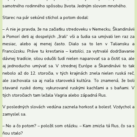
samotného rodinného spôsobu života. Jedným slovom mnohého.
Starec na pár sekúnd stíchol a potom dodal:
– A nie je pravda, že na začiatku stredoveku v Nemecku, Škandinávii
a Pomorí deti aj dospelých „žrali“ vši a ľudia sa umývali len raz za
mesiac, alebo aj menej často. Dialo sa to len v Taliansku a
Francúzsku. Práve tu kresťania – katolíci, za vytrvalé dodržiavanie
dávnej tradície, silou odučili ľudí nielen naparovať sa a čistiť sa, ale
aj jednoducho umývať sa. V strednej Európe a Škandinávii to tak
nebolo až do 12. storočia, v tých krajinách znela nielen ruská reč,
ale zachovala sa aj naša staroveká kultúra. To znamená, že boli
stavané ruské domy, vykurované ruskými kachľami a s baňami. V
tých storočiach tam ležala Vagria alebo západná Rus.
V posledných slovách vedúna zaznela horkosť a bolesť. Vzdychol a
zamyslel sa.
– No a čo potom? – položil som otázku. – Kam zmizla tá Rus, čo sa s
ňou stalo?