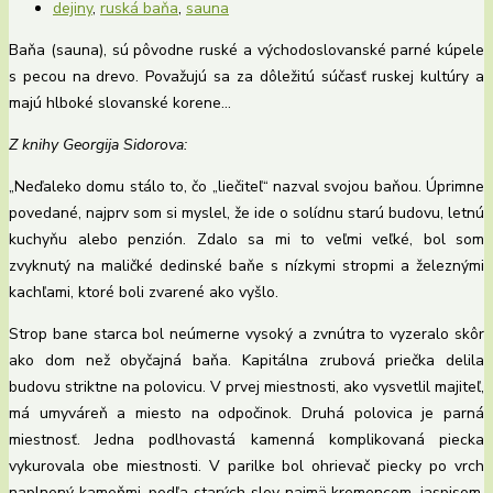
dejiny
,
ruská baňa
,
sauna
Baňa (sauna), sú pôvodne ruské a východoslovanské parné kúpele
s pecou na drevo. Považujú sa za dôležitú súčasť ruskej kultúry a
majú hlboké slovanské korene…
Z knihy Georgija Sidorova:
„Neďaleko domu stálo to, čo „liečiteľ“ nazval svojou baňou. Úprimne
povedané, najprv som si myslel, že ide o solídnu starú budovu, letnú
kuchyňu alebo penzión. Zdalo sa mi to veľmi veľké, bol som
zvyknutý na maličké dedinské baňe s nízkymi stropmi a železnými
kachľami, ktoré boli zvarené ako vyšlo.
Strop bane starca bol neúmerne vysoký a zvnútra to vyzeralo skôr
ako dom než obyčajná baňa. Kapitálna zrubová priečka delila
budovu striktne na polovicu. V prvej miestnosti, ako vysvetlil majiteľ,
má umyváreň a miesto na odpočinok. Druhá polovica je parná
miestnosť. Jedna podlhovastá kamenná komplikovaná piecka
vykurovala obe miestnosti. V parilke bol ohrievač piecky po vrch
naplnený kameňmi, podľa starých slov najmä kremencom, jaspisom.