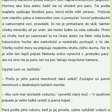
Horniny ako žula alebo čadič nie sú vhodné pre paru. Tie podľa
majiteľa vydávajú škodlivú paru, ktorá môže ničiť zdravie… Počúval
som starého pána a mimovoľne som si pomyslel: hovorí jednoduché
a samozrejmé veci, pravdaže, čo nie je primiešané do skál, takmer
všetky minerály až po urán, ale medzi ľuďmi sa veľa zabudlo. Preto
sú chvíle, keď pri saunovaní tu na Urale alebo na Sibíri vidia ľudia
halucinácie horšie ako narkotické a nedokážu pochopiť, o čo ide.
Všetky nočné mory sa pripisujú nejakému druhu zlého ducha. Ale to
je ešte ten lepší prípad. Niekedy srdce vynechá z „prebytku pary“,
ale na vine nie je para, len na pec ťahajú nesprávne kamene …
Opýtal som sa „liečiteľa“:
– Prečo je jeho parná miestnosť taká veľká? Zvyčajne sú parné
miestnosti v dedinských baňách menšie.
– Aby som mal dostatok vzduchu,“ vysvetlil starý muž. – V opačnom
prípade je veľmi ťažké urobiť si parný kúpeľ …
Para podľa jeho názoru, keď je jej priveľa, začne vytláčať vzduch a