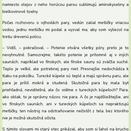
namiesto olejov z neho horúcou parou sublimujú aminokyseliny a
bielkovinové toxíny.
Počas rozhovoru o výhodách pary, vedún zalial metličky vriacou
vodou, jednu metličku mi podal a vyzval ma, aby som vyliezol na
tretiu drevenú policu.
– Vidíš, – pokračoval. – Potenie otvára všetky póry, preto je to
nevyhnutné. Samozrejme, takéto potenie je prítomné aj v iných
saunách, napríklad vo fínskych, ale fínske sauny sú zväčša suché.
Teplo je veľké, ale potrebnej pary niet. Presnejšie nedochádza k
tlaku na pokožku. Turecké kúpele sú teplé a majú správnu paru, ale
para je príliš mokrá a studená. Skutočná para by mala byť
priehľadná, neviditeľná, ale čo vidíme v tureckých kúpeľoch? Para,
ako oblak, to je správny názov, nie para. A čo je najdôležitejšie, ani
vo fínskych saunách, ani v tureckých kúpeľoch sa nepraktizujú
metličky, ten nástroj na odstraňovanie nečistôt z tela, bez ktorého
nie je možná skutočná očista.
S týmito slovami mi starý otec prikázal, aby som si ľahol na brucho