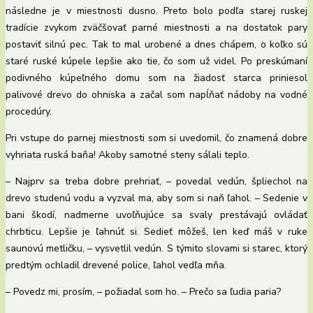
následne je v miestnosti dusno. Preto bolo podľa starej ruskej
tradície zvykom zväčšovať parné miestnosti a na dostatok pary
postaviť silnú pec. Tak to mal urobené a dnes chápem, o koľko sú
staré ruské kúpele lepšie ako tie, čo som už videl. Po preskúmaní
podivného kúpeľného domu som na žiadosť starca priniesol
palivové drevo do ohniska a začal som napĺňať nádoby na vodné
procedúry.
Pri vstupe do parnej miestnosti som si uvedomil, čo znamená dobre
vyhriata ruská baňa! Akoby samotné steny sálali teplo.
– Najprv sa treba dobre prehriať, – povedal vedún, špliechol na
drevo studenú vodu a vyzval ma, aby som si naň ľahol. – Sedenie v
bani škodí, nadmerne uvoľňujúce sa svaly prestávajú ovládať
chrbticu. Lepšie je ľahnúť si. Sedieť môžeš, len keď máš v ruke
saunovú metličku, – vysvetlil vedún. S týmito slovami si starec, ktorý
predtým ochladil drevené police, ľahol vedľa mňa.
– Povedz mi, prosím, – požiadal som ho. – Prečo sa ľudia paria?