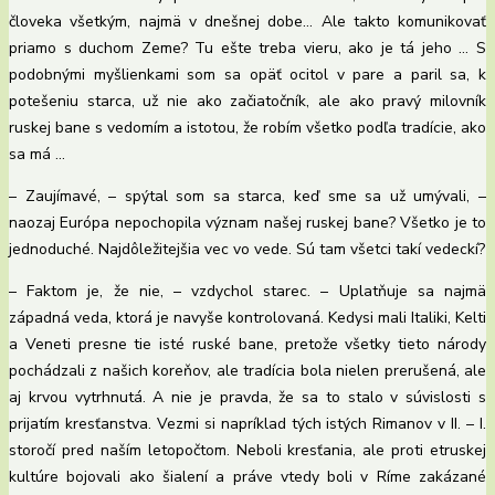
človeka všetkým, najmä v dnešnej dobe… Ale takto komunikovať
priamo s duchom Zeme? Tu ešte treba vieru, ako je tá jeho … S
podobnými myšlienkami som sa opäť ocitol v pare a paril sa, k
potešeniu starca, už nie ako začiatočník, ale ako pravý milovník
ruskej bane s vedomím a istotou, že robím všetko podľa tradície, ako
sa má …
– Zaujímavé, – spýtal som sa starca, keď sme sa už umývali, –
naozaj Európa nepochopila význam našej ruskej bane? Všetko je to
jednoduché. Najdôležitejšia vec vo vede. Sú tam všetci takí vedeckí?
– Faktom je, že nie, – vzdychol starec. – Uplatňuje sa najmä
západná veda, ktorá je navyše kontrolovaná. Kedysi mali Italiki, Kelti
a Veneti presne tie isté ruské bane, pretože všetky tieto národy
pochádzali z našich koreňov, ale tradícia bola nielen prerušená, ale
aj krvou vytrhnutá. A nie je pravda, že sa to stalo v súvislosti s
prijatím kresťanstva. Vezmi si napríklad tých istých Rimanov v II. – I.
storočí pred naším letopočtom. Neboli kresťania, ale proti etruskej
kultúre bojovali ako šialení a práve vtedy boli v Ríme zakázané