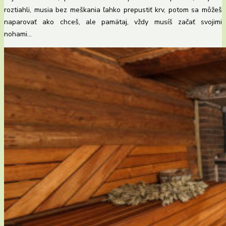
roztiahli, musia bez meškania ľahko prepustiť krv, potom sa môžeš
naparovať ako chceš, ale pamätaj, vždy musíš začať svojimi
nohami…