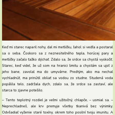
Keď mi starec naparil nohy, dal mi metličku, ľahol si vedľa a postaral
sa o seba. Čoskoro sa z neznesiteľného tepla, horúcej pary a
metličky začalo ťažko dýchať. Zdalo sa, že srdce sa chystá vyskočiť.
Starec, keď videl, že už som na hranici limitu a chystám sa ujsť z
jeho bane, zavolal ma do umyvárne. Predtým, ako ma nechal
vychladnúť, ma prinútil obliať sa vodou zo studne. Studená voda
popálila telo, zadržala ​​dych, zdalo sa, že srdce sa zastaví, ale
starca to zjavne potešilo.
– Tento teplotný rozdiel je veľmi užitočný, chlapče, – usmial sa. –
Neprechladneš, ale krv premyje všetky tkanivá bez výnimky.
Odvšadiaľ vyženie staré toxíny, okrem toho posilní tvoju imunitu. A