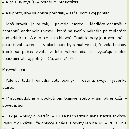
– A čo si ty myslíš? – položil mi protiotázku.
– Asi preto, aby sa dobre prehriali, – začal som svoj pohľad.
– Máš pravdu, je to tak, – povedal starec. – Metlička odstraňuje
ochrannú antitepelnú vrstvu, ktorá sa tvorí v pokožke pri teplotách
nad kritickou… Ale to nie je to hlavné. Tradícia pary je trochu iná, –
pokračoval starec. – Ty ako biológ by si mal vedieť, že veľa toxínov,
ktoré sa počas života v tele nahromadia, sa vylučujú nielen
obličkami, ale aj potnými žľazami, však?
Prikývol som.
– Kde sa teda hromadia tieto toxíny? – rozvinul svoju myšlienku
starec.
– Pravdepodobne v podkožnom tkanive alebo v samotnej koži, –
povedal som.
– Tak je, – prikývol vedún. – Tu sa nachádza hlavná banka toxínov.
Výskumy ukázali, že obličky zvládajú toxíny len na 65 – 70 %, nie