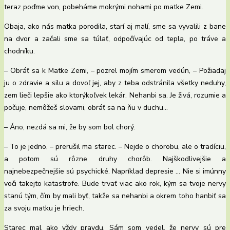
teraz poďme von, pobeháme mokrými nohami po matke Zemi.
Obaja, ako nás matka porodila, starí aj malí, sme sa vyvalili z bane
na dvor a začali sme sa túlať, odpočívajúc od tepla, po tráve a
chodníku.
– Obráť sa k Matke Zemi, – pozrel mojím smerom vedún, – Požiadaj
ju o zdravie a silu a dovoľ jej, aby z teba odstránila všetky neduhy,
zem lieči lepšie ako ktorýkoľvek lekár. Nehanbi sa. Je živá, rozumie a
počuje, nemôžeš slovami, obráť sa na ňu v duchu…
– Áno, nezdá sa mi, že by som bol chorý.
– To je jedno, – prerušil ma starec. – Nejde o chorobu, ale o tradíciu,
a potom sú rôzne druhy chorôb. Najškodlivejšie a
najnebezpečnejšie sú psychické. Napríklad depresie … Nie si imúnny
voči takejto katastrofe. Bude trvať viac ako rok, kým sa tvoje nervy
stanú tým, čím by mali byť, takže sa nehanbi a okrem toho hanbiť sa
za svoju matku je hriech.
Starec mal ako vždy pravdu. Sám som vedel, že nervy sú pre