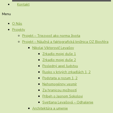
Kontakt
Menu
O Nás
Projekty
Projekt – Triezvosť ako norma života
Projekt – Náučná a faktografická knižnica OZ Biosféra
Nikolaj Viktorovič Levašov
Zrkadlo mojej duše 1
Zrkadlo mojej duše 2
Posledný apel ľudstvu
Rusko v krivých zrkadlách 1, 2
Podstata a rozum 1, 2
Nehomogénny vesmír
Za hranicou možností
Príbeh o Jasnom Sokolovi
Svetlana Levašová – Odhalenie
Architektúra a umenie