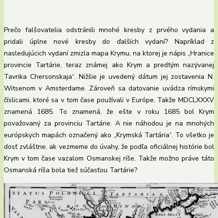
Prečo falšovatelia odstránili mnohé kresby z prvého vydania a
pridali úplne nové kresby do ďalších vydaní? Napríklad z
nasledujúcich vydaní zmizla mapa Krymu, na ktorej je nápis „Hranice
provincie Tartárie, teraz známej ako Krym a predtým nazývanej
Tavrika Chersonskaja“. Nižšie je uvedený dátum jej zostavenia N.
Witsenom v Amsterdame. Zároveň sa datovanie uvádza rímskymi
číslicami, ktoré sa v tom čase používali v Európe. Takže MDCLXXXV
znamená 1685. To znamená, že ešte v roku 1685 bol Krym
považovaný za provinciu Tartárie. A nie náhodou je na mnohých
európskych mapách označený ako „Krymská Tartária“. To všetko je
dosť zvláštne, ak vezmeme do úvahy, že podľa oficiálnej histórie bol
Krym v tom čase vazalom Osmanskej ríše. Takže možno práve táto
Osmanská ríša bola tiež súčasťou Tartárie?