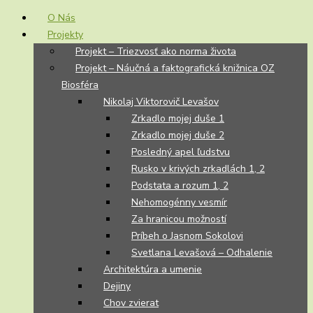
O Nás
Projekty
Projekt – Triezvosť ako norma života
Projekt – Náučná a faktografická knižnica OZ
Biosféra
Nikolaj Viktorovič Levašov
Zrkadlo mojej duše 1
Zrkadlo mojej duše 2
Posledný apel ľudstvu
Rusko v krivých zrkadlách 1, 2
Podstata a rozum 1, 2
Nehomogénny vesmír
Za hranicou možností
Príbeh o Jasnom Sokolovi
Svetlana Levašová – Odhalenie
Architektúra a umenie
Dejiny
Chov zvierat