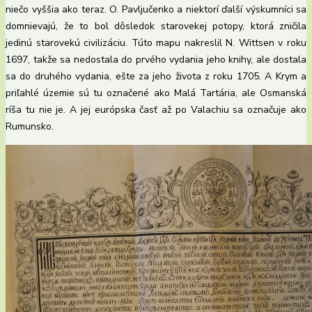
niečo vyššia ako teraz. O. Pavljučenko a niektorí ďalší výskumníci sa
domnievajú, že to bol dôsledok starovekej potopy, ktorá zničila
jedinú starovekú civilizáciu. Túto mapu nakreslil N. Wittsen v roku
1697, takže sa nedostala do prvého vydania jeho knihy, ale dostala
sa do druhého vydania, ešte za jeho života z roku 1705. A Krym a
priľahlé územie sú tu označené ako Malá Tartária, ale Osmanská
ríša tu nie je. A jej európska časť až po Valachiu sa označuje ako
Rumunsko.