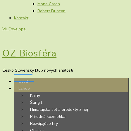
Mona Caron
Robert Duncan
Kontakt
Vk
Envelope
OZ Biosféra
Česko Slovenský klub nových znalostí
Úvod
Eshop
Knihy
Šungit
Himalájska soľ a produkty z nej
Prírodná kozmetika
Rozvíjajúce hry
Obrazy