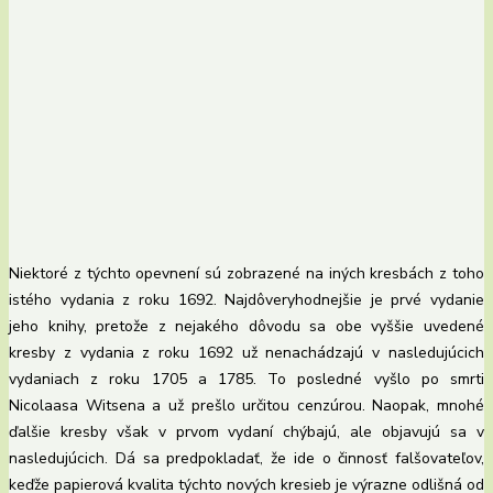
Niektoré z týchto opevnení sú zobrazené na iných kresbách z toho
istého vydania z roku 1692. Najdôveryhodnejšie je prvé vydanie
jeho knihy, pretože z nejakého dôvodu sa obe vyššie uvedené
kresby z vydania z roku 1692 už nenachádzajú v nasledujúcich
vydaniach z roku 1705 a 1785. To posledné vyšlo po smrti
Nicolaasa Witsena a už prešlo určitou cenzúrou. Naopak, mnohé
ďalšie kresby však v prvom vydaní chýbajú, ale objavujú sa v
nasledujúcich. Dá sa predpokladať, že ide o činnosť falšovateľov,
keďže papierová kvalita týchto nových kresieb je výrazne odlišná od