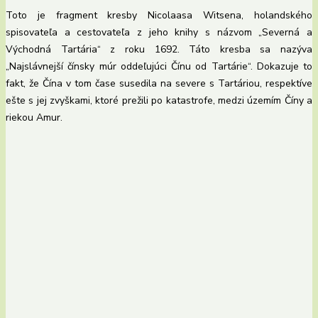
Toto je fragment kresby Nicolaasa Witsena, holandského
spisovateľa a cestovateľa z jeho knihy s názvom „Severná a
Východná Tartária“ z roku 1692. Táto kresba sa nazýva
„Najslávnejší čínsky múr oddeľujúci Čínu od Tartárie“. Dokazuje to
fakt, že Čína v tom čase susedila na severe s Tartáriou, respektíve
ešte s jej zvyškami, ktoré prežili po katastrofe, medzi územím Číny a
riekou Amur.