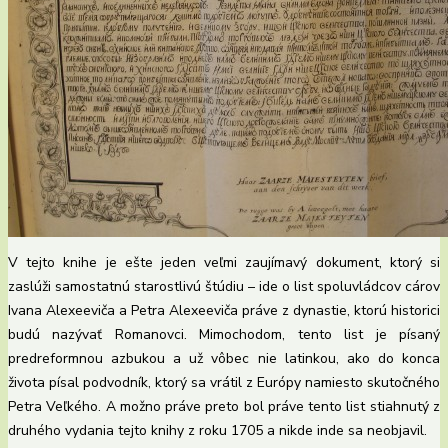
V tejto knihe je ešte jeden veľmi zaujímavý dokument, ktorý si
zaslúži samostatnú starostlivú štúdiu – ide o list spoluvládcov cárov
Ivana Alexeeviča a Petra Alexeeviča práve z dynastie, ktorú historici
budú nazývať Romanovci. Mimochodom, tento list je písaný
predreformnou azbukou a už vôbec nie latinkou, ako do konca
života písal podvodník, ktorý sa vrátil z Európy namiesto skutočného
Petra Veľkého. A možno práve preto bol práve tento list stiahnutý z
druhého vydania tejto knihy z roku 1705 a nikde inde sa neobjavil.