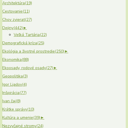
Architektúra
(19)
Cestovanie
(11)
Chov zvierat
(27)
Dejiny
(442)
►
Veľká Tartária
(22)
Demografická kríza
(25)
Ekológia a životné prostredie
(250)
►
Ekonomika
(88)
Ekoosady, rodové osady
(27)
►
Geopolitika
(3)
Igor Ljadov
(4)
Inšpirácia
(77)
Ivan čaj
(8)
Krátke správy
(10)
Kultúra a umenie
(39)
►
Nezvyčajné stromy
(24)