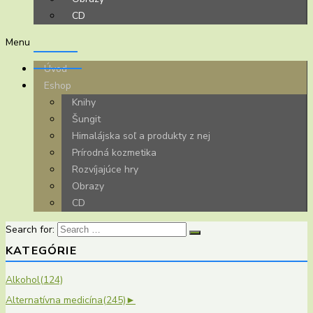
CD
Menu
Úvod
Eshop
Knihy
Šungit
Himalájska soľ a produkty z nej
Prírodná kozmetika
Rozvíjajúce hry
Obrazy
CD
Search for:
KATEGÓRIE
Alkohol
(124)
Alternatívna medicína
(245)
►