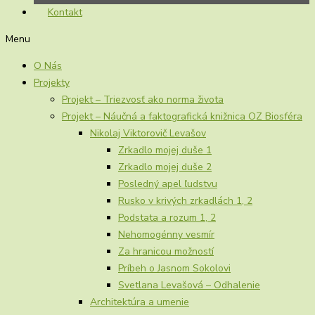
Kontakt
Menu
O Nás
Projekty
Projekt – Triezvosť ako norma života
Projekt – Náučná a faktografická knižnica OZ Biosféra
Nikolaj Viktorovič Levašov
Zrkadlo mojej duše 1
Zrkadlo mojej duše 2
Posledný apel ľudstvu
Rusko v krivých zrkadlách 1, 2
Podstata a rozum 1, 2
Nehomogénny vesmír
Za hranicou možností
Príbeh o Jasnom Sokolovi
Svetlana Levašová – Odhalenie
Architektúra a umenie