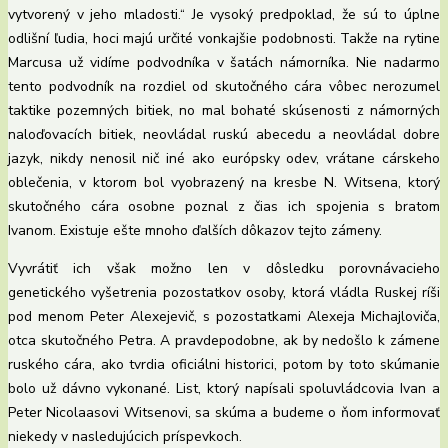
vytvorený v jeho mladosti.“ Je vysoký predpoklad, že sú to úplne
odlišní ľudia, hoci majú určité vonkajšie podobnosti. Takže na rytine
Marcusa už vidíme podvodníka v šatách námorníka. Nie nadarmo
tento podvodník na rozdiel od skutočného cára vôbec nerozumel
taktike pozemných bitiek, no mal bohaté skúsenosti z námorných
naloďovacích bitiek, neovládal ruskú abecedu a neovládal dobre
jazyk, nikdy nenosil nič iné ako európsky odev, vrátane cárskeho
oblečenia, v ktorom bol vyobrazený na kresbe N. Witsena, ktorý
skutočného cára osobne poznal z čias ich spojenia s bratom
Ivanom. Existuje ešte mnoho ďalších dôkazov tejto zámeny.
Vyvrátiť ich však možno len v dôsledku porovnávacieho
genetického vyšetrenia pozostatkov osoby, ktorá vládla Ruskej ríši
pod menom Peter Alexejevič, s pozostatkami Alexeja Michajloviča,
otca skutočného Petra. A pravdepodobne, ak by nedošlo k zámene
ruského cára, ako tvrdia oficiálni historici, potom by toto skúmanie
bolo už dávno vykonané. List, ktorý napísali spoluvládcovia Ivan a
Peter Nicolaasovi Witsenovi, sa skúma a budeme o ňom informovať
niekedy v nasledujúcich príspevkoch.