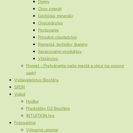
Dejiny
Chov zvierat
Geológia, minerály
Ovocinárstvo
Pestovanie
Prírodné staviteľstvo
Remeslá, techniky, tkaniny
Spracovanie produktov
Včelárstvo
Projekt – Pretvárajme naše mestá a obce na ovocné
sady!
Vydavateľstvo Biosféra
SPDR
Videá
Hudba
Prednášky OZ Biosféra
INTUITION hra
Fotogaléria
Výtvarné umenie