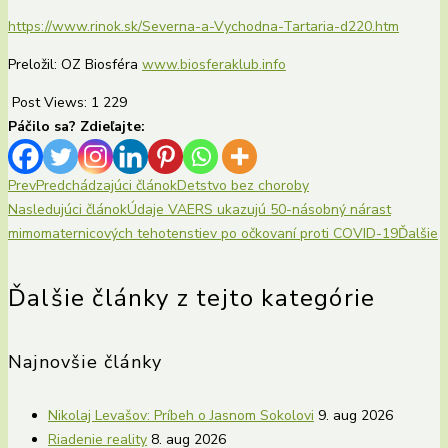
https://www.rinok.sk/Severna-a-Vychodna-Tartaria-d220.htm
Preložil: OZ Biosféra
www.biosferaklub.info
Post Views:
1 229
Páčilo sa? Zdieľajte:
Prev
Predchádzajúci článok
Detstvo bez choroby
Nasledujúci článok
Údaje VAERS ukazujú 50-násobný nárast
mimomaternicových tehotenstiev po očkovaní proti COVID-19
Ďalšie
Ďalšie články z tejto kategórie
Najnovšie články
Nikolaj Levašov: Príbeh o Jasnom Sokolovi
9. aug 2026
Riadenie reality
8. aug 2026