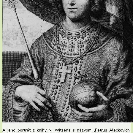
A jeho portrét z knihy N. Witsena s názvom „Petrus Aleckovich,