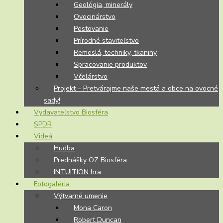
Geológia, minerály
Ovocinárstvo
Pestovanie
Prírodné staviteľstvo
Remeslá, techniky, tkaniny
Spracovanie produktov
Včelárstvo
Projekt – Pretvárajme naše mestá a obce na ovocné
sady!
Vydavateľstvo Biosféra
SPDR
Videá
Hudba
Prednášky OZ Biosféra
INTUITION hra
Fotogaléria
Výtvarné umenie
Mona Caron
Robert Duncan