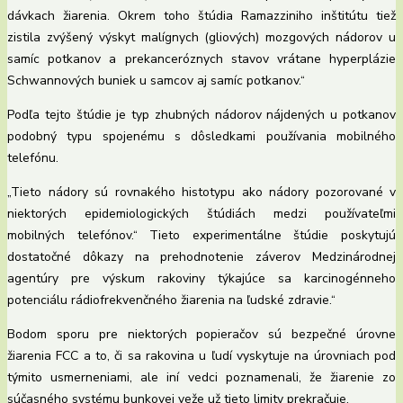
dávkach žiarenia. Okrem toho štúdia Ramazziniho inštitútu tiež
zistila zvýšený výskyt malígnych (gliových) mozgových nádorov u
samíc potkanov a prekanceróznych stavov vrátane hyperplázie
Schwannových buniek u samcov aj samíc potkanov.“
Podľa tejto štúdie je typ zhubných nádorov nájdených u potkanov
podobný typu spojenému s dôsledkami používania mobilného
telefónu.
„Tieto nádory sú rovnakého histotypu ako nádory pozorované v
niektorých epidemiologických štúdiách medzi používateľmi
mobilných telefónov.“ Tieto experimentálne štúdie poskytujú
dostatočné dôkazy na prehodnotenie záverov Medzinárodnej
agentúry pre výskum rakoviny týkajúce sa karcinogénneho
potenciálu rádiofrekvenčného žiarenia na ľudské zdravie.“
Bodom sporu pre niektorých popieračov sú bezpečné úrovne
žiarenia FCC a to, či sa rakovina u ľudí vyskytuje na úrovniach pod
týmito usmerneniami, ale iní vedci poznamenali, že žiarenie zo
súčasného systému bunkovej veže už tieto limity prekračuje.