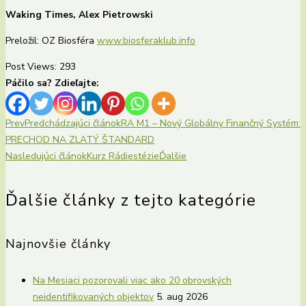
Waking Times, Alex Pietrowski
Preložil: OZ Biosféra
www.biosferaklub.info
Post Views:
293
Páčilo sa? Zdieľajte:
Prev
Predchádzajúci článok
RA M1 – Nový Globálny Finančný Systém:
PRECHOD NA ZLATÝ ŠTANDARD
Nasledujúci článok
Kurz Rádiestézie
Ďalšie
Ďalšie články z tejto kategórie
Najnovšie články
Na Mesiaci pozorovali viac ako 20 obrovských
neidentifikovaných objektov
5. aug 2026