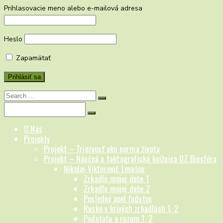
Prihlasovacie meno alebo e-mailová adresa
Heslo
Zapamätať
Search
for:
Search
for:
O Nás
Projekty
Projekt – Triezvosť ako norma života
Projekt – Náučná a faktografická knižnica OZ Biosféra
Nikolaj Viktorovič Levašov
Zrkadlo mojej duše 1
Zrkadlo mojej duše 2
Posledný apel ľudstvu
Rusko v krivých zrkadlách 1, 2
Podstata a rozum 1, 2