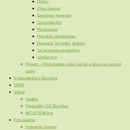
Dejiny
Chov zvierat
Geológia, minerály
Ovocinárstvo
Pestovanie
Prírodné staviteľstvo
Remeslá, techniky, tkaniny
Spracovanie produktov
Včelárstvo
Projekt – Pretvárajme naše mestá a obce na ovocné
sady!
Vydavateľstvo Biosféra
SPDR
Videá
Hudba
Prednášky OZ Biosféra
INTUITION hra
Fotogaléria
Výtvarné umenie