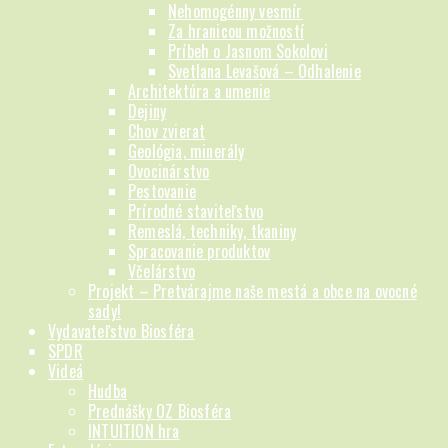
Nehomogénny vesmír
Za hranicou možností
Príbeh o Jasnom Sokolovi
Svetlana Levašová – Odhalenie
Architektúra a umenie
Dejiny
Chov zvierat
Geológia, minerály
Ovocinárstvo
Pestovanie
Prírodné staviteľstvo
Remeslá, techniky, tkaniny
Spracovanie produktov
Včelárstvo
Projekt – Pretvárajme naše mestá a obce na ovocné
sady!
Vydavateľstvo Biosféra
SPDR
Videá
Hudba
Prednášky OZ Biosféra
INTUITION hra