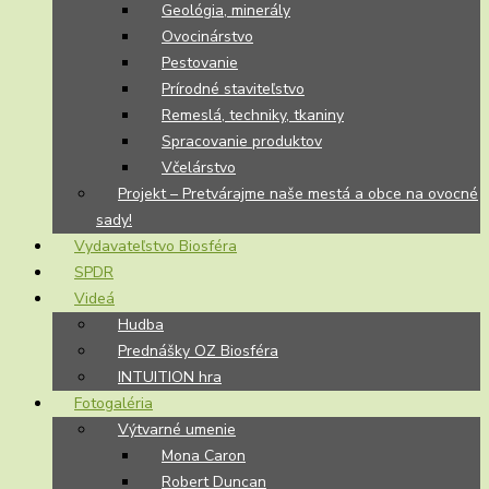
Geológia, minerály
Ovocinárstvo
Pestovanie
Prírodné staviteľstvo
Remeslá, techniky, tkaniny
Spracovanie produktov
Včelárstvo
Projekt – Pretvárajme naše mestá a obce na ovocné
sady!
Vydavateľstvo Biosféra
SPDR
Videá
Hudba
Prednášky OZ Biosféra
INTUITION hra
Fotogaléria
Výtvarné umenie
Mona Caron
Robert Duncan