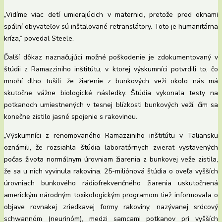
„Vidíme viac detí umierajúcich v maternici, pretože pred oknami
spální obyvateľov sú inštalované retranslátory. Toto je humanitárna
kríza,“ povedal Steele.
Ďalší dôkaz naznačujúci možné poškodenie je zdokumentovaný v
štúdii z Ramazziniho inštitútu, v ktorej výskumníci potvrdili to, čo
mnohí dlho tušili: že žiarenie z bunkových veží okolo nás má
skutočne vážne biologické následky. Štúdia vykonala testy na
potkanoch umiestnených v tesnej blízkosti bunkových veží, čím sa
konečne zistilo jasné spojenie s rakovinou.
„Výskumníci z renomovaného Ramazziniho inštitútu v Taliansku
oznámili, že rozsiahla štúdia laboratórnych zvierat vystavených
počas života normálnym úrovniam žiarenia z bunkovej veže zistila,
že sa u nich vyvinula rakovina. 25-miliónová štúdia o oveľa vyšších
úrovniach bunkového rádiofrekvenčného žiarenia uskutočnená
americkým národným toxikologickým programom tiež informovala o
objave rovnakej zriedkavej formy rakoviny, nazývanej srdcový
schwannóm (neurinóm), medzi samcami potkanov pri vyšších