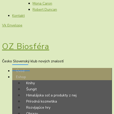
Mona Caron
Robert Duncan
Kontakt
Vk
Envelope
OZ Biosféra
Česko Slovenský klub nových znalostí
Úvod
Eshop
Knihy
Šungit
Himalájska soľ a produkty z nej
Prírodná kozmetika
Rozvíjajúce hry
Obrazy