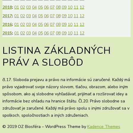
2018
:
01
02
03
04
05
06
07
08
09
10
11
12
2017
:
01
02
03
04
05
06
07
08
09
10
11
12
2016
:
01
02
03
04
05
06
07
08
09
10
11
12
2015
:
01
02
03
04
05
06
07
08
09
10
11
12
LISTINA ZÁKLADNÝCH
PRÁV A SLOBÔD
čl.17. Sloboda prejavu a právo na informácie sú zaručené. Každý má
právo vyjadrovať svoje názory slovom, tlačou, obrazom, alebo iným
spôsobom, ako aj slobodne vyhľadávať, prijímať a rozširovať idey a
informácie bez ohľadu na hranice štátu. Čl.20. Právo slobodne sa
združovať je zaručené. Každý má právo spolu s inými združovať sa v
spolkoch, spoločnostiach a iných združeniach.
© 2019 OZ Biosféra – WordPress Theme by
Kadence Themes