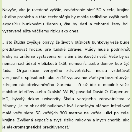
Navyše, ako je uvedené vyššie, zavádzanie sietí 5G v celej krajine
už dlho prebieha a táto technológia by mohla radikálne zvýšiť našu
expozíciu bunkovému žiareniu, čím by deti a tehotné ženy boli
vystavené ešte väčšiemu riziku ako dnes.
„Táto štúdia zvyšuje obavy, že život v blízkosti bunkovej veže bude
predstavovať hrozbu pre ľudské zdravie. Vlády musia podniknúť
kroky na zníženie vystavenia emisiám z bunkových veží. Veže by sa
nemali nachádzať v blízkosti škôl, nemocníc alebo domov, kde žijú
ľudia. Organizácie verejného zdravotníctva musia vzdelávať
verejnosť o spôsoboch, ako znížiť vystavenie všetkým bezdrôtovým
zdrojom rádiofrekvenčného žiarenia – či už ide o mobilné veže,
mobilné telefóny alebo školské Wi-Fi,“ povedal David O. Carpenter,
MD, bývalý dekan univerzity Škola verejného zdravotníctva v
Albany. „Je to obzvlášť naliehavé kvôli dnešným plánom inštalovať
malé veže siete 5G každých 300 metrov na každej ulici po celej
krajine. Zvýšená expozícia zvýši riziko rakoviny a iných chorôb, ako
je elektromagnetická precitlivenosť.“