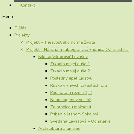
Kontakt
Menu
O Nás
Projekty
Projekt – Triezvosť ako norma života
Projekt – Náučná a faktografická knižnica OZ Biosféra
Nikolaj Viktorovič Levašov
Zrkadlo mojej duše 1
Zrkadlo mojej duše 2
Posledný apel ľudstvu
Rusko v krivých zrkadlách 1, 2
Podstata a rozum 1, 2
Nehomogénny vesmír
Za hranicou možností
Príbeh o Jasnom Sokolovi
Svetlana Levašová – Odhalenie
Architektúra a umenie