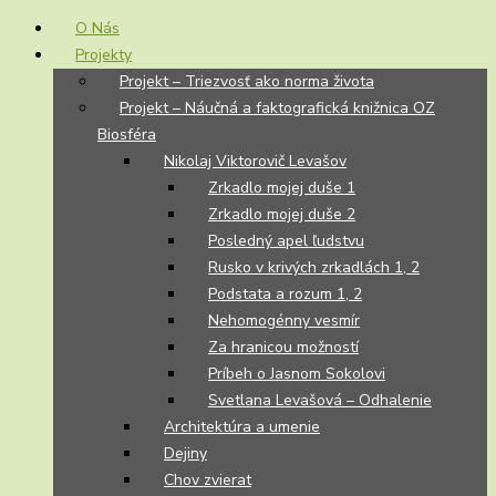
O Nás
Projekty
Projekt – Triezvosť ako norma života
Projekt – Náučná a faktografická knižnica OZ
Biosféra
Nikolaj Viktorovič Levašov
Zrkadlo mojej duše 1
Zrkadlo mojej duše 2
Posledný apel ľudstvu
Rusko v krivých zrkadlách 1, 2
Podstata a rozum 1, 2
Nehomogénny vesmír
Za hranicou možností
Príbeh o Jasnom Sokolovi
Svetlana Levašová – Odhalenie
Architektúra a umenie
Dejiny
Chov zvierat