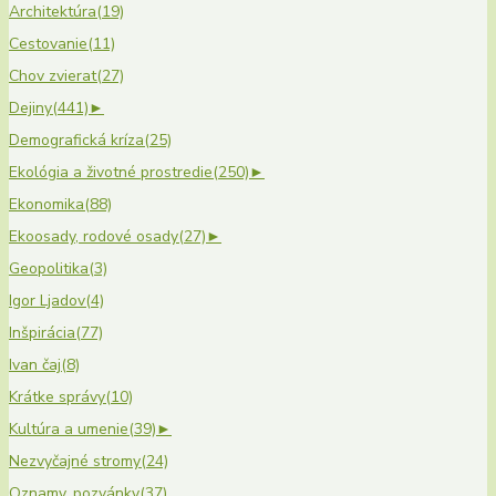
Architektúra
(19)
Cestovanie
(11)
Chov zvierat
(27)
Dejiny
(441)
►
Demografická kríza
(25)
Ekológia a životné prostredie
(250)
►
Ekonomika
(88)
Ekoosady, rodové osady
(27)
►
Geopolitika
(3)
Igor Ljadov
(4)
Inšpirácia
(77)
Ivan čaj
(8)
Krátke správy
(10)
Kultúra a umenie
(39)
►
Nezvyčajné stromy
(24)
Oznamy, pozvánky
(37)