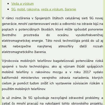
Veda a výskum
5G
,
mobil
,
rakovina
,
veda a výskum
,
žiarenie
V rámci rozšírenia v Spojených štátoch celulárnej sieti 5G novej
generácie, mnohí zainteresovaní vedci a odborníci na zdravie bijú na
poplach o potenciálnych škodách, ktoré môže spôsobiť ponorenie
životného prostredia do oceánu vysokofrekvenčnej
elektromagnetickej energie. Táto nová technológia pridá do už aj
tak nebezpečne nasýtenej atmosféry ďalší rozsah
elektromagnetického žiarenia.
Výrobcovia mobilných telefónov bagatelizovali potenciálne riziká
spojené s touto technológiou, ako aj význam štúdií spájajúcich
mobilné telefóny s rakovinou mozgu a v roku 2017 vydalo
kalifornské ministerstvo verejného zdravia nariadenia, ktorých
cieľom je pomôcť ľuďom znížiť ich vystavenie súvisiacim rizikám s
použitím mobilných telefónov.
Je už známe, že 5G spôsobuje nezvyčajné zdravotné problémy, a
zatiaľ čo mnohí pracujú na vykoľajení tohto obrovského projektu,