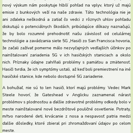
nový výskum nám poskytuje hlbší pohľad na vplyv, ktorý už majú
emisie z bunkových veží na naše zdravie. Táto technológia nie je
ani zďaleka neškodná a zatiaľ čo vedci z rôznych uhlov pohľadu
diskutujú o potenciálnych škodách, pribúdajúce dôkazy naznačujú,
že by bolo rozumné prehodnotiť našu závislosť od celulárnej
technológie a zavádzania siete 5G „Hasiči zo San Francisca hovoria,
že začali zažívať pomerne málo nezvyčajných vedľajších účinkov po
nainštalovaní zariadenia 5G v ich hasičských staniciach a okolo
nich. Príznaky údajne zahŕňali problémy s pamäťou a zmätenosť.
Hasiči tvrdia, že ich symptómy ustali, až keď boli premiestnení na iné
hasičské stanice, kde nebolo dostupné 5G zariadenie.
A bohužiaľ, nie sú to len hasiči, ktorí majú problémy. Vedec Mark
Steele hovorí, že Gateshead v Anglicku zaznamenal nárast
problémov s plodnosťou a ďalšie zdravotné problémy odkedy bolo v
meste nainštalované nové bezdrôtové pouličné osvetlenie. Potraty,
mŕtvo narodené deti, krvácanie z nosa a nespavosť patria medzi
ďalšie dôsledky, ktoré zbieral pri zhromažďovaní údajov po celom
meste.