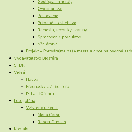
Geológia, minerály
Ovocinárstvo
Pestovanie
Prírodné staviteľstvo
Remeslá, techniky, tkaniny
Spracovanie produktov
Včelárstvo
Projekt – Pretvárajme naše mestá a obce na ovocné sad
Vydavateľstvo Biosféra
SPDR
Videá
Hudba
Prednášky OZ Biosféra
INTUITION hra
Fotogaléria
Výtvarné umenie
Mona Caron
Robert Duncan
Kontakt