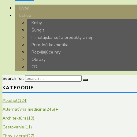
Úvod
Eshop
Knihy
Šungit
Himalájska soľ a produkty z nej
Prírodná kozmetika
Rozvíjajúce hry
Obrazy
CD
Search for:
KATEGÓRIE
Alkohol
(124)
Alternatívna medicína
(245)
►
Architektúra
(19)
Cestovanie
(11)
Chov zvierat
(27)