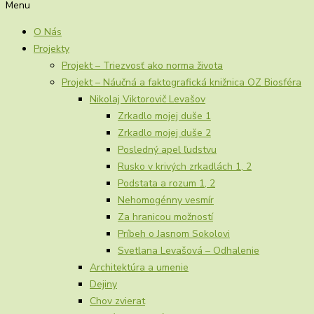
Menu
O Nás
Projekty
Projekt – Triezvosť ako norma života
Projekt – Náučná a faktografická knižnica OZ Biosféra
Nikolaj Viktorovič Levašov
Zrkadlo mojej duše 1
Zrkadlo mojej duše 2
Posledný apel ľudstvu
Rusko v krivých zrkadlách 1, 2
Podstata a rozum 1, 2
Nehomogénny vesmír
Za hranicou možností
Príbeh o Jasnom Sokolovi
Svetlana Levašová – Odhalenie
Architektúra a umenie
Dejiny
Chov zvierat