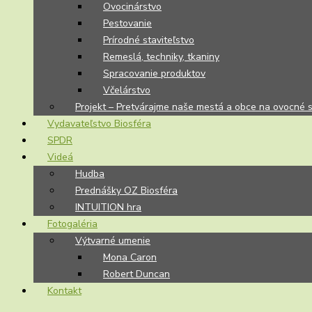
Ovocinárstvo
Pestovanie
Prírodné staviteľstvo
Remeslá, techniky, tkaniny
Spracovanie produktov
Včelárstvo
Projekt – Pretvárajme naše mestá a obce na ovocné 
Vydavateľstvo Biosféra
SPDR
Videá
Hudba
Prednášky OZ Biosféra
INTUITION hra
Fotogaléria
Výtvarné umenie
Mona Caron
Robert Duncan
Kontakt