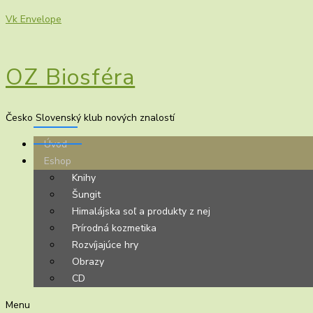
Vk
Envelope
OZ Biosféra
Česko Slovenský klub nových znalostí
Úvod
Eshop
Knihy
Šungit
Himalájska soľ a produkty z nej
Prírodná kozmetika
Rozvíjajúce hry
Obrazy
CD
Menu