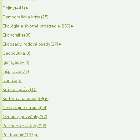
Dejiny
(441)
►
Demografická kríza
(25)
Ekológia a životné prostredie
(250)
►
Ekonomika
(88)
Ekoosady, rodové osady
(27)
►
Geopolitika
(3)
Igor Ljadov
(4)
Inšpirácia
(77)
Ivan čaj
(8)
Krátke správy
(10)
Kultúra a umenie
(39)
►
Nezvyčajné stromy
(24)
Oznamy, pozvánky
(37)
Partnerské vzťahy
(26)
Pestovanie
(157)
►