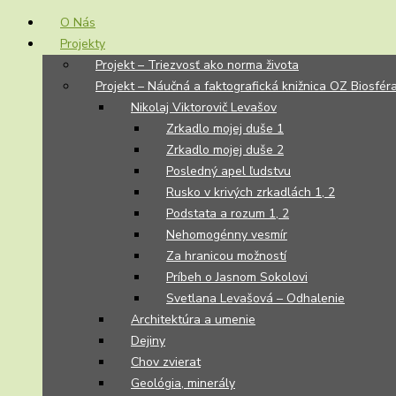
O Nás
Projekty
Projekt – Triezvosť ako norma života
Projekt – Náučná a faktografická knižnica OZ Biosfér
Nikolaj Viktorovič Levašov
Zrkadlo mojej duše 1
Zrkadlo mojej duše 2
Posledný apel ľudstvu
Rusko v krivých zrkadlách 1, 2
Podstata a rozum 1, 2
Nehomogénny vesmír
Za hranicou možností
Príbeh o Jasnom Sokolovi
Svetlana Levašová – Odhalenie
Architektúra a umenie
Dejiny
Chov zvierat
Geológia, minerály