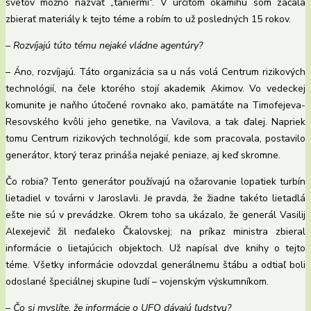
svetov možno nazvať „taniermi“. V určitom okamihu som začala
zbierať materiály k tejto téme a robím to už posledných 15 rokov.
– Rozvíjajú túto tému nejaké vládne agentúry?
– Áno, rozvíjajú. Táto organizácia sa u nás volá Centrum rizikových
technológií, na čele ktorého stojí akademik Akimov. Vo vedeckej
komunite je naňho útočené rovnako ako, pamätáte na Timofejeva-
Resovského kvôli jeho genetike, na Vavilova, a tak ďalej. Napriek
tomu Centrum rizikových technológií, kde som pracovala, postavilo
generátor, ktorý teraz prináša nejaké peniaze, aj keď skromne.
Čo robia? Tento generátor používajú na ožarovanie lopatiek turbín
lietadiel v továrni v Jaroslavli. Je pravda, že žiadne takéto lietadlá
ešte nie sú v prevádzke. Okrem toho sa ukázalo, že generál Vasilij
Alexejevič žil neďaleko Čkalovskej; na príkaz ministra zbieral
informácie o lietajúcich objektoch. Už napísal dve knihy o tejto
téme. Všetky informácie odovzdal generálnemu štábu a odtiaľ boli
odoslané špeciálnej skupine ľudí – vojenským výskumníkom.
– Čo si myslíte, že informácie o UFO dávajú ľudstvu?