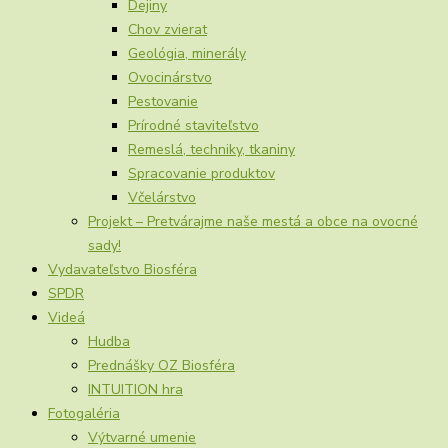
Dejiny
Chov zvierat
Geológia, minerály
Ovocinárstvo
Pestovanie
Prírodné staviteľstvo
Remeslá, techniky, tkaniny
Spracovanie produktov
Včelárstvo
Projekt – Pretvárajme naše mestá a obce na ovocné
sady!
Vydavateľstvo Biosféra
SPDR
Videá
Hudba
Prednášky OZ Biosféra
INTUITION hra
Fotogaléria
Výtvarné umenie