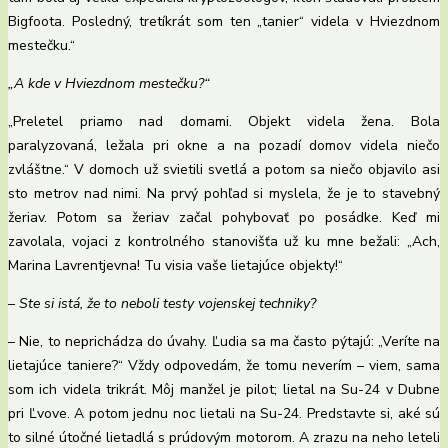
Bigfoota. Posledný, tretíkrát som ten „tanier“ videla v Hviezdnom
mestečku.“
„A kde v Hviezdnom mestečku?“
„Preletel priamo nad domami. Objekt videla žena. Bola
paralyzovaná, ležala pri okne a na pozadí domov videla niečo
zvláštne.“ V domoch už svietili svetlá a potom sa niečo objavilo asi
sto metrov nad nimi. Na prvý pohľad si myslela, že je to stavebný
žeriav. Potom sa žeriav začal pohybovať po posádke. Keď mi
zavolala, vojaci z kontrolného stanovišťa už ku mne bežali: „Ach,
Marina Lavrentjevna! Tu visia vaše lietajúce objekty!“
– Ste si istá, že to neboli testy vojenskej techniky?
– Nie, to neprichádza do úvahy. Ľudia sa ma často pýtajú: „Veríte na
lietajúce taniere?“ Vždy odpovedám, že tomu neverím – viem, sama
som ich videla trikrát. Môj manžel je pilot; lietal na Su-24 v Dubne
pri Ľvove. A potom jednu noc lietali na Su-24. Predstavte si, aké sú
to silné útočné lietadlá s prúdovým motorom. A zrazu na neho leteli