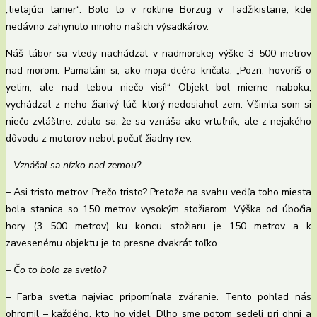
„lietajúci tanier“. Bolo to v rokline Borzug v Tadžikistane, kde
nedávno zahynulo mnoho našich výsadkárov.
Náš tábor sa vtedy nachádzal v nadmorskej výške 3 500 metrov
nad morom. Pamätám si, ako moja dcéra kričala: „Pozri, hovoríš o
yetim, ale nad tebou niečo visí!“ Objekt bol mierne naboku,
vychádzal z neho žiarivý lúč, ktorý nedosiahol zem. Všimla som si
niečo zvláštne: zdalo sa, že sa vznáša ako vrtuľník, ale z nejakého
dôvodu z motorov nebol počuť žiadny rev.
– Vznášal sa nízko nad zemou?
– Asi tristo metrov. Prečo tristo? Pretože na svahu vedľa toho miesta
bola stanica so 150 metrov vysokým stožiarom. Výška od úbočia
hory (3 500 metrov) ku koncu stožiaru je 150 metrov a k
zavesenému objektu je to presne dvakrát toľko.
– Čo to bolo za svetlo?
– Farba svetla najviac pripomínala zváranie. Tento pohľad nás
ohromil – každého, kto ho videl. Dlho sme potom sedeli pri ohni a