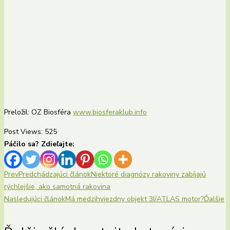
Preložil: OZ Biosféra
www.biosferaklub.info
Post Views:
525
Páčilo sa? Zdieľajte:
Prev
Predchádzajúci článok
Niektoré diagnózy rakoviny zabíjajú
rýchlejšie, ako samotná rakovina
Nasledujúci článok
Má medzihviezdny objekt 3I/ATLAS motor?
Ďalšie