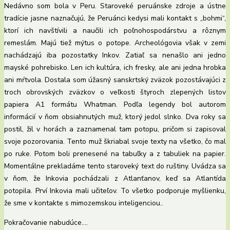
Nedávno som bola v Peru. Staroveké peruánske zdroje a ústne
tradície jasne naznačujú, že Peruánci kedysi mali kontakt s „bohmi“,
ktorí ich navštívili a naučili ich poľnohospodárstvu a rôznym
remeslám. Majú tiež mýtus o potope. Archeológovia však v zemi
nachádzajú iba pozostatky Inkov. Zatiaľ sa nenašlo ani jedno
mayské pohrebisko. Len ich kultúra, ich fresky, ale ani jedna hrobka
ani mŕtvola. Dostala som úžasný sanskrtský zväzok pozostávajúci z
troch obrovských zväzkov o veľkosti štyroch zlepených listov
papiera A1 formátu Whatman. Podľa legendy bol autorom
informácií v ňom obsiahnutých muž, ktorý jedol slnko. Dva roky sa
postil, žil v horách a zaznamenal tam potopu, pričom si zapisoval
svoje pozorovania. Tento muž škriabal svoje texty na všetko, čo mal
po ruke. Potom boli prenesené na tabuľky a z tabuliek na papier.
Momentálne prekladáme tento staroveký text do ruštiny. Uvádza sa
v ňom, že Inkovia pochádzali z Atlanťanov, keď sa Atlantída
potopila. Prví Inkovia mali učiteľov. To všetko podporuje myšlienku,
že sme v kontakte s mimozemskou inteligenciou..
Pokračovanie nabudúce….