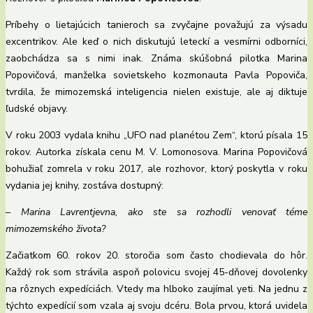
Príbehy o lietajúcich tanieroch sa zvyčajne považujú za výsadu
excentrikov. Ale keď o nich diskutujú leteckí a vesmírni odborníci,
zaobchádza sa s nimi inak. Známa skúšobná pilotka Marina
Popovičová, manželka sovietskeho kozmonauta Pavla Popoviča,
tvrdila, že mimozemská inteligencia nielen existuje, ale aj diktuje
ľudské objavy.
V roku 2003 vydala knihu „UFO nad planétou Zem“, ktorú písala 15
rokov. Autorka získala cenu M. V. Lomonosova. Marina Popovičová
bohužiaľ zomrela v roku 2017, ale rozhovor, ktorý poskytla v roku
vydania jej knihy, zostáva dostupný:
– Marina Lavrentjevna, ako ste sa rozhodli venovať téme
mimozemského života?
Začiatkom 60. rokov 20. storočia som často chodievala do hôr.
Každý rok som strávila aspoň polovicu svojej 45-dňovej dovolenky
na rôznych expedíciách. Vtedy ma hlboko zaujímal yeti. Na jednu z
týchto expedícií som vzala aj svoju dcéru. Bola prvou, ktorá uvidela