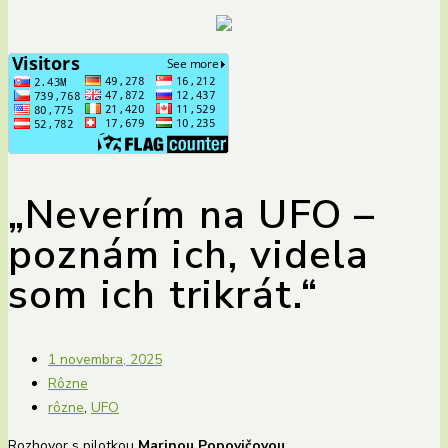
„Neverím na UFO –
poznám ich, videla
som ich trikrát.“
1 novembra, 2025
Rôzne
rôzne
,
UFO
Rozhovor s pilotkou
Marinou Popovičovou
.