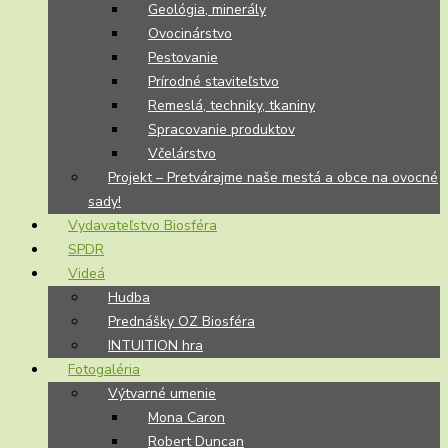
Geológia, minerály
Ovocinárstvo
Pestovanie
Prírodné staviteľstvo
Remeslá, techniky, tkaniny
Spracovanie produktov
Včelárstvo
Projekt – Pretvárajme naše mestá a obce na ovocné
sady!
Vydavateľstvo Biosféra
SPDR
Videá
Hudba
Prednášky OZ Biosféra
INTUITION hra
Fotogaléria
Výtvarné umenie
Mona Caron
Robert Duncan