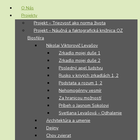
O Nás
Projekty
Projekt – Triezvosť ako norma života
Projekt – Náučná a faktografická knižnica OZ
Biosféra
Nikolaj Viktorovič Levašov
Zrkadlo mojej duše 1
Zrkadlo mojej duše 2
Posledný apel ľudstvu
Rusko v krivých zrkadlách 1, 2
Podstata a rozum 1, 2
Nehomogénny vesmír
Za hranicou možností
Príbeh o Jasnom Sokolovi
Svetlana Levašová – Odhalenie
Architektúra a umenie
Dejiny
Chov zvierat