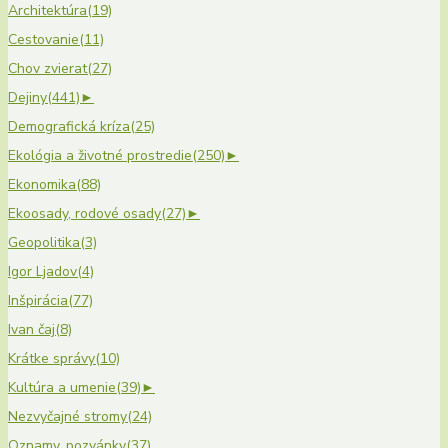
Architektúra
(19)
Cestovanie
(11)
Chov zvierat
(27)
Dejiny
(441)
►
Demografická kríza
(25)
Ekológia a životné prostredie
(250)
►
Ekonomika
(88)
Ekoosady, rodové osady
(27)
►
Geopolitika
(3)
Igor Ljadov
(4)
Inšpirácia
(77)
Ivan čaj
(8)
Krátke správy
(10)
Kultúra a umenie
(39)
►
Nezvyčajné stromy
(24)
Oznamy, pozvánky
(37)