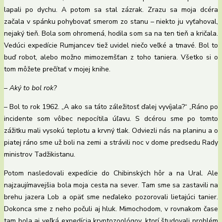
lapali po dychu. A potom sa stal zázrak. Zrazu sa moja dcéra
začala v spánku pohybovať smerom zo stanu – niekto ju vyťahoval,
nejaký tieň. Bola som ohromená, hodila som sa na ten tieň a kričala.
Vedúci expedície Rumjancev tiež uvidel niečo veľké a tmavé. Bol to
buď robot, alebo možno mimozemšťan z toho taniera. Všetko si o
tom môžete prečítať v mojej knihe.
– Aký to bol rok?
– Bol to rok 1962. „A ako sa táto záležitosť ďalej vyvíjala?“ „Ráno po
incidente som vôbec nepocítila úľavu. S dcérou sme po tomto
zážitku mali vysokú teplotu a krvný tlak. Odviezli nás na planinu a o
piatej ráno sme už boli na zemi a strávili noc v dome predsedu Rady
ministrov Tadžikistanu.
Potom nasledovali expedície do Chibinských hôr a na Ural. Ale
najzaujímavejšia bola moja cesta na sever. Tam sme sa zastavili na
brehu jazera Lob a opäť sme neďaleko pozorovali lietajúci tanier.
Dokonca sme z neho počuli aj hluk. Mimochodom, v rovnakom čase
tam bola aj veľká expedícia kryptozoológov, ktorí študovali problém