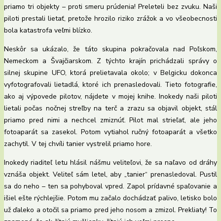
priamo tri objekty – proti smeru prúdenia! Preleteli bez zvuku. Naši
piloti prestali lietať, pretože hrozilo riziko zrážok a vo všeobecnosti
bola katastrofa veľmi blízko.
Neskôr sa ukázalo, že táto skupina pokračovala nad Poľskom,
Nemeckom a Švajčiarskom. Z týchto krajín prichádzali správy o
silnej skupine UFO, ktorá prelietavala okolo; v Belgicku dokonca
vyfotografovali lietadlá, ktoré ich prenasledovali. Tieto fotografie,
ako aj výpovede pilotov, nájdete v mojej knihe. Inokedy naši piloti
lietali počas nočnej streľby na terč a zrazu sa objavil objekt, stál
priamo pred nimi a nechcel zmiznúť. Pilot mal strieľať, ale jeho
fotoaparát sa zasekol. Potom vytiahol ručný fotoaparát a všetko
zachytil. V tej chvíli tanier vystrelil priamo hore.
Inokedy riaditeľ letu hlásil nášmu veliteľovi, že sa naľavo od dráhy
vznáša objekt. Veliteľ sám letel, aby „tanier“ prenasledoval. Pustil
sa do neho – ten sa pohyboval vpred. Zapol prídavné spaľovanie a
išiel ešte rýchlejšie. Potom mu začalo dochádzať palivo, letisko bolo
už ďaleko a otočil sa priamo pred jeho nosom a zmizol. Prekliaty! To