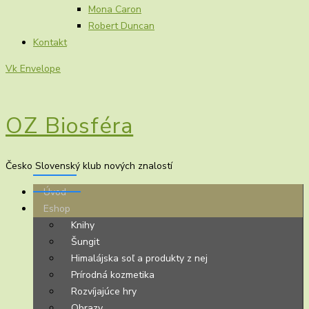
Mona Caron
Robert Duncan
Kontakt
Vk
Envelope
OZ Biosféra
Česko Slovenský klub nových znalostí
Úvod
Eshop
Knihy
Šungit
Himalájska soľ a produkty z nej
Prírodná kozmetika
Rozvíjajúce hry
Obrazy