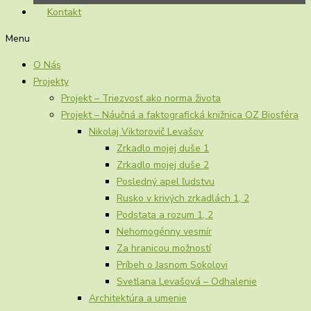
Kontakt
Menu
O Nás
Projekty
Projekt – Triezvosť ako norma života
Projekt – Náučná a faktografická knižnica OZ Biosféra
Nikolaj Viktorovič Levašov
Zrkadlo mojej duše 1
Zrkadlo mojej duše 2
Posledný apel ľudstvu
Rusko v krivých zrkadlách 1, 2
Podstata a rozum 1, 2
Nehomogénny vesmír
Za hranicou možností
Príbeh o Jasnom Sokolovi
Svetlana Levašová – Odhalenie
Architektúra a umenie