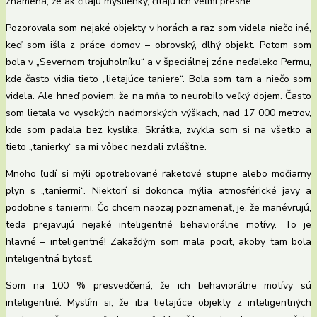
znamená, že ak čítajú myšlienky, čítajú ich veľmi presne.
Pozorovala som nejaké objekty v horách a raz som videla niečo iné,
keď som išla z práce domov – obrovský, dlhý objekt. Potom som
bola v „Severnom trojuholníku“ a v špeciálnej zóne neďaleko Permu,
kde často vidia tieto „lietajúce taniere“. Bola som tam a niečo som
videla. Ale hneď poviem, že na mňa to neurobilo veľký dojem. Často
som lietala vo vysokých nadmorských výškach, nad 17 000 metrov,
kde som padala bez kyslíka. Skrátka, zvykla som si na všetko a
tieto „tanierky“ sa mi vôbec nezdali zvláštne.
Mnoho ľudí si mýli opotrebované raketové stupne alebo močiarny
plyn s „taniermi“. Niektorí si dokonca mýlia atmosférické javy a
podobne s taniermi. Čo chcem naozaj poznamenať, je, že manévrujú,
teda prejavujú nejaké inteligentné behaviorálne motívy. To je
hlavné – inteligentné! Zakaždým som mala pocit, akoby tam bola
inteligentná bytosť.
Som na 100 % presvedčená, že ich behaviorálne motívy sú
inteligentné. Myslím si, že iba lietajúce objekty z inteligentných