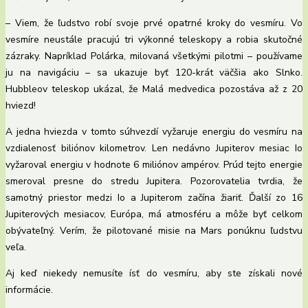
– Viem, že ľudstvo robí svoje prvé opatrné kroky do vesmíru. Vo
vesmíre neustále pracujú tri výkonné teleskopy a robia skutočné
zázraky. Napríklad Polárka, milovaná všetkými pilotmi – používame
ju na navigáciu – sa ukazuje byť 120-krát väčšia ako Slnko.
Hubbleov teleskop ukázal, že Malá medvedica pozostáva až z 20
hviezd!
A jedna hviezda v tomto súhvezdí vyžaruje energiu do vesmíru na
vzdialenosť biliónov kilometrov. Len nedávno Jupiterov mesiac Io
vyžaroval energiu v hodnote 6 miliónov ampérov. Prúd tejto energie
smeroval presne do stredu Jupitera. Pozorovatelia tvrdia, že
samotný priestor medzi Io a Jupiterom začína žiariť. Ďalší zo 16
Jupiterových mesiacov, Európa, má atmosféru a môže byť celkom
obývateľný. Verím, že pilotované misie na Mars ponúknu ľudstvu
veľa.
Aj keď niekedy nemusíte ísť do vesmíru, aby ste získali nové
informácie.