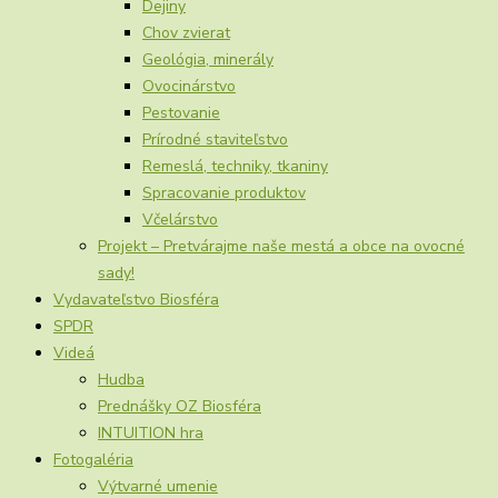
Dejiny
Chov zvierat
Geológia, minerály
Ovocinárstvo
Pestovanie
Prírodné staviteľstvo
Remeslá, techniky, tkaniny
Spracovanie produktov
Včelárstvo
Projekt – Pretvárajme naše mestá a obce na ovocné
sady!
Vydavateľstvo Biosféra
SPDR
Videá
Hudba
Prednášky OZ Biosféra
INTUITION hra
Fotogaléria
Výtvarné umenie