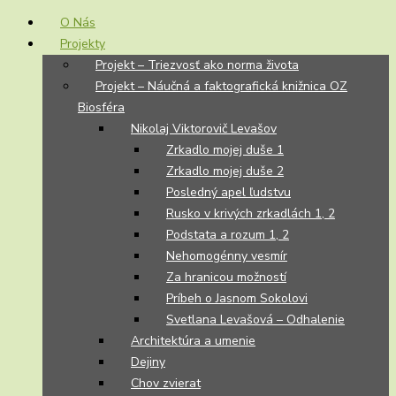
O Nás
Projekty
Projekt – Triezvosť ako norma života
Projekt – Náučná a faktografická knižnica OZ
Biosféra
Nikolaj Viktorovič Levašov
Zrkadlo mojej duše 1
Zrkadlo mojej duše 2
Posledný apel ľudstvu
Rusko v krivých zrkadlách 1, 2
Podstata a rozum 1, 2
Nehomogénny vesmír
Za hranicou možností
Príbeh o Jasnom Sokolovi
Svetlana Levašová – Odhalenie
Architektúra a umenie
Dejiny
Chov zvierat