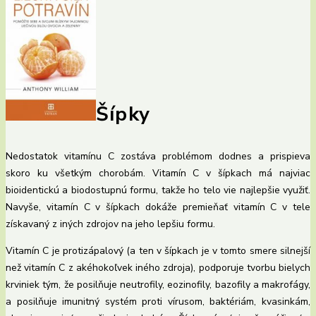
Šípky
Nedostatok vitamínu C zostáva problémom dodnes a prispieva
skoro ku všetkým chorobám. Vitamín C v šípkach má najviac
bioidentickú a biodostupnú formu, takže ho telo vie najlepšie využiť.
Navyše, vitamín C v šípkach dokáže premieňať vitamín C v tele
získavaný z iných zdrojov na jeho lepšiu formu.
Vitamín C je protizápalový (a ten v šípkach je v tomto smere silnejší
než vitamín C z akéhokoľvek iného zdroja), podporuje tvorbu bielych
krviniek tým, že posilňuje neutrofily, eozinofily, bazofily a makrofágy,
a posilňuje imunitný systém proti vírusom, baktériám, kvasinkám,