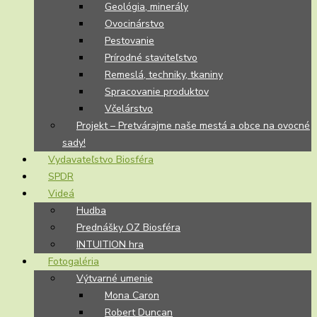
Geológia, minerály
Ovocinárstvo
Pestovanie
Prírodné staviteľstvo
Remeslá, techniky, tkaniny
Spracovanie produktov
Včelárstvo
Projekt – Pretvárajme naše mestá a obce na ovocné
sady!
Vydavateľstvo Biosféra
SPDR
Videá
Hudba
Prednášky OZ Biosféra
INTUITION hra
Fotogaléria
Výtvarné umenie
Mona Caron
Robert Duncan