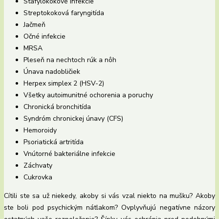
Stafylokokové infekcie
Streptokoková faryngitída
Jačmeň
Očné infekcie
MRSA
Pleseň na nechtoch rúk a nôh
Únava nadobličiek
Herpex simplex 2 (HSV-2)
Všetky autoimunitné ochorenia a poruchy
Chronická bronchitída
Syndróm chronickej únavy (CFS)
Hemoroidy
Psoriatická artritída
Vnútorné bakteriálne infekcie
Záchvaty
Cukrovka
Cítili ste sa už niekedy, akoby si vás vzal niekto na mušku? Akoby
ste boli pod psychickým nátlakom? Ovplyvňujú negatívne názory