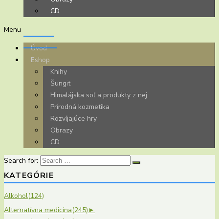
CD
Menu
Úvod
Eshop
Knihy
Šungit
Himalájska soľ a produkty z nej
Prírodná kozmetika
Rozvíjajúce hry
Obrazy
CD
Search for:
KATEGÓRIE
Alkohol
(124)
Alternatívna medicína
(245)
►