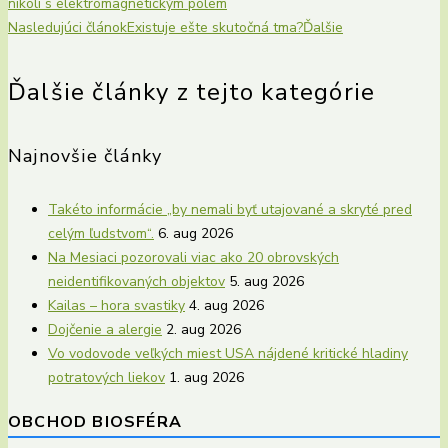
nikoli s elektromagnetickým polem
Nasledujúci článok
Existuje ešte skutočná tma?
Ďalšie
Ďalšie články z tejto kategórie
Najnovšie články
Takéto informácie „by nemali byť utajované a skryté pred
celým ľudstvom“.
6. aug 2026
Na Mesiaci pozorovali viac ako 20 obrovských
neidentifikovaných objektov
5. aug 2026
Kailas – hora svastiky
4. aug 2026
Dojčenie a alergie
2. aug 2026
Vo vodovode veľkých miest USA nájdené kritické hladiny
potratových liekov
1. aug 2026
OBCHOD BIOSFÉRA