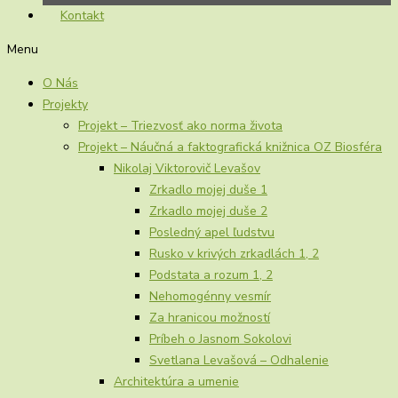
Kontakt
Menu
O Nás
Projekty
Projekt – Triezvosť ako norma života
Projekt – Náučná a faktografická knižnica OZ Biosféra
Nikolaj Viktorovič Levašov
Zrkadlo mojej duše 1
Zrkadlo mojej duše 2
Posledný apel ľudstvu
Rusko v krivých zrkadlách 1, 2
Podstata a rozum 1, 2
Nehomogénny vesmír
Za hranicou možností
Príbeh o Jasnom Sokolovi
Svetlana Levašová – Odhalenie
Architektúra a umenie