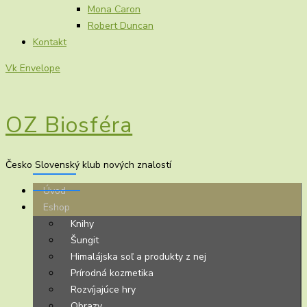
Mona Caron
Robert Duncan
Kontakt
Vk
Envelope
OZ Biosféra
Česko Slovenský klub nových znalostí
Úvod
Eshop
Knihy
Šungit
Himalájska soľ a produkty z nej
Prírodná kozmetika
Rozvíjajúce hry
Obrazy