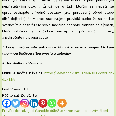
ostatných vaše rozpoloženie? Šípky vás ochránia pred podobnými
nepriateľskými útokmi. Či už ide o ľudí, ktorým sa nepáči, že
uprednostňujete prírodné postupy (ako prirodzený pôrod alebo
dlhé dojčenie), že v práci stanovujete pravidlá alebo že sa riadite
svedomím a neznižujete svoje morálne hodnoty, siahnite po šípkach,
ktoré zabránia týmto ľuďom naozaj vám preniknúť do hlavy,
a pokračujte na svojej ceste.
Z knihy:
Liečivá sila potravín – Pomôžte sebe a svojim blízkym
tajomnou liečivou silou ovocia a zeleniny.
Autor:
Anthony William
Knihu je možné kúpiť tu:
https://www.rinok.sk/Lieciva-sila-potravin-
d171.htm
Post Views:
831
Páčilo sa? Zdieľajte:
Prev
Predchádzajúci článok
Je důležité rezonovat s ostatními lidmi,