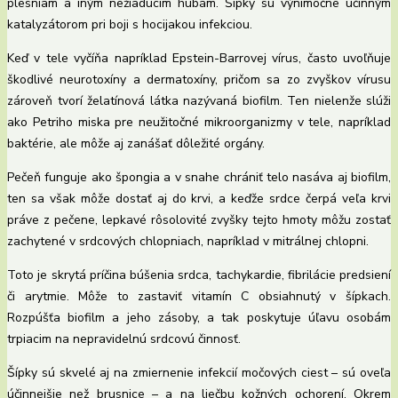
plesniam a iným nežiaducim hubám. Šípky sú výnimočne účinným
katalyzátorom pri boji s hocijakou infekciou.
Keď v tele vyčíňa napríklad Epstein-Barrovej vírus, často uvoľňuje
škodlivé neurotoxíny a dermatoxíny, pričom sa zo zvyškov vírusu
zároveň tvorí želatínová látka nazývaná biofilm. Ten nielenže slúži
ako Petriho miska pre neužitočné mikroorganizmy v tele, napríklad
baktérie, ale môže aj zanášať dôležité orgány.
Pečeň funguje ako špongia a v snahe chrániť telo nasáva aj biofilm,
ten sa však môže dostať aj do krvi, a keďže srdce čerpá veľa krvi
práve z pečene, lepkavé rôsolovité zvyšky tejto hmoty môžu zostať
zachytené v srdcových chlopniach, napríklad v mitrálnej chlopni.
Toto je skrytá príčina búšenia srdca, tachykardie, fibrilácie predsiení
či arytmie. Môže to zastaviť vitamín C obsiahnutý v šípkach.
Rozpúšťa biofilm a jeho zásoby, a tak poskytuje úľavu osobám
trpiacim na nepravidelnú srdcovú činnosť.
Šípky sú skvelé aj na zmiernenie infekcií močových ciest – sú oveľa
účinnejšie než brusnice – a na liečbu kožných ochorení. Okrem