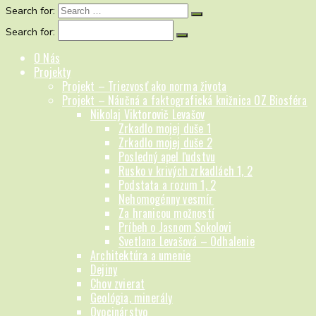
Search for:
Search for:
O Nás
Projekty
Projekt – Triezvosť ako norma života
Projekt – Náučná a faktografická knižnica OZ Biosféra
Nikolaj Viktorovič Levašov
Zrkadlo mojej duše 1
Zrkadlo mojej duše 2
Posledný apel ľudstvu
Rusko v krivých zrkadlách 1, 2
Podstata a rozum 1, 2
Nehomogénny vesmír
Za hranicou možností
Príbeh o Jasnom Sokolovi
Svetlana Levašová – Odhalenie
Architektúra a umenie
Dejiny
Chov zvierat
Geológia, minerály
Ovocinárstvo