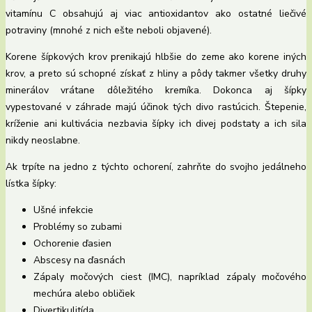
vitamínu C obsahujú aj viac antioxidantov ako ostatné liečivé
potraviny (mnohé z nich ešte neboli objavené).
Korene šípkových krov prenikajú hlbšie do zeme ako korene iných
krov, a preto sú schopné získať z hliny a pôdy takmer všetky druhy
minerálov vrátane dôležitého kremíka. Dokonca aj šípky
vypestované v záhrade majú účinok tých divo rastúcich. Štepenie,
kríženie ani kultivácia nezbavia šípky ich divej podstaty a ich sila
nikdy neoslabne.
Ak trpíte na jedno z týchto ochorení, zahrňte do svojho jedálneho
lístka šípky:
Ušné infekcie
Problémy so zubami
Ochorenie ďasien
Abscesy na ďasnách
Zápaly močových ciest (IMC), napríklad zápaly močového
mechúra alebo obličiek
Divertikulitída