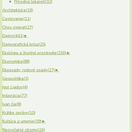
Prírodná lekáreň
(32)
Architektúra
(19)
Cestovanie
(11)
Chov zvierat
(27)
Dejiny
(441)
►
Demografická kríza
(25)
Ekológia a životné prostredie
(250)
►
Ekonomika
(88)
Ekoosady, rodové osady
(27)
►
Geopolitika
(3)
Igor Ljadov
(4)
Inšpirácia
(77)
Ivan čaj
(8)
Krátke správy
(10)
Kultúra a umenie
(39)
►
Nezvyčajné stromy
(24)