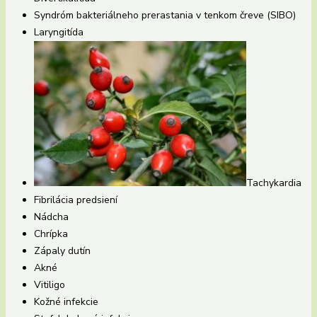
Syndróm bakteriálneho prerastania v tenkom čreve (SIBO)
Laryngitída
Tachykardia
Fibrilácia predsiení
Nádcha
Chrípka
Zápaly dutín
Akné
Vitiligo
Kožné infekcie