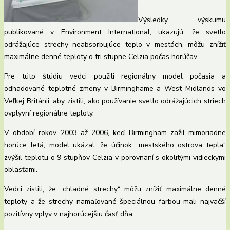
Výsledky výskumu
publikované v Environment International, ukazujú, že svetlo
odrážajúce strechy neabsorbujúce teplo v mestách, môžu znížiť
maximálne denné teploty o tri stupne Celzia počas horúčav.
Pre túto štúdiu vedci použili regionálny model počasia a
odhadované teplotné zmeny v Birminghame a West Midlands vo
Veľkej Británii, aby zistili, ako používanie svetlo odrážajúcich striech
ovplyvní regionálne teploty.
V období rokov 2003 až 2006, keď Birmingham zažil mimoriadne
horúce letá, model ukázal, že účinok „mestského ostrova tepla“
zvýšil teplotu o 9 stupňov Celzia v porovnaní s okolitými vidieckymi
oblasťami.
Vedci zistili, že „chladné strechy“ môžu znížiť maximálne denné
teploty a že strechy namaľované špeciálnou farbou mali najväčší
pozitívny vplyv v najhorúcejšiu časť dňa.