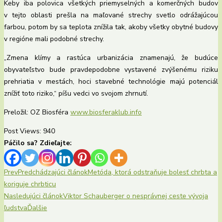
Keby iba polovica všetkých priemyselných a komerčných budov
v tejto oblasti prešla na maľované strechy svetlo odrážajúcou
farbou, potom by sa teplota znížila tak, akoby všetky obytné budovy
v regióne mali podobné strechy.
„Zmena klímy a rastúca urbanizácia znamenajú, že budúce
obyvateľstvo bude pravdepodobne vystavené zvýšenému riziku
prehriatia v mestách, hoci stavebné technológie majú potenciál
znížiť toto riziko,“ píšu vedci vo svojom zhrnutí.
Preložil: OZ Biosféra
www.biosferaklub.info
Post Views:
940
Páčilo sa? Zdieľajte:
Prev
Predchádzajúci článok
Metóda, ktorá odstraňuje bolesť chrbta a
koriguje chrbticu
Nasledujúci článok
Viktor Schauberger o nesprávnej ceste vývoja
ľudstva
Ďalšie