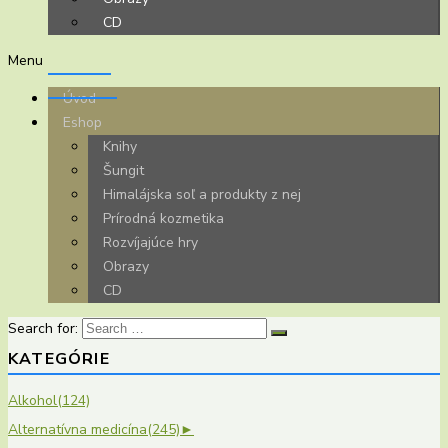
CD
Menu
Úvod
Eshop
Knihy
Šungit
Himalájska soľ a produkty z nej
Prírodná kozmetika
Rozvíjajúce hry
Obrazy
CD
Search for:
KATEGÓRIE
Alkohol
(124)
Alternatívna medicína
(245)
►