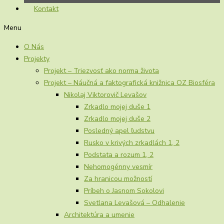
Kontakt
Menu
O Nás
Projekty
Projekt – Triezvosť ako norma života
Projekt – Náučná a faktografická knižnica OZ Biosféra
Nikolaj Viktorovič Levašov
Zrkadlo mojej duše 1
Zrkadlo mojej duše 2
Posledný apel ľudstvu
Rusko v krivých zrkadlách 1, 2
Podstata a rozum 1, 2
Nehomogénny vesmír
Za hranicou možností
Príbeh o Jasnom Sokolovi
Svetlana Levašová – Odhalenie
Architektúra a umenie