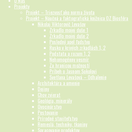
O Nás
Projekty
Projekt – Triezvosť ako norma života
Projekt – Náučná a faktografická knižnica OZ Biosféra
Nikolaj Viktorovič Levašov
Zrkadlo mojej duše 1
Zrkadlo mojej duše 2
Posledný apel ľudstvu
Rusko v krivých zrkadlách 1, 2
Podstata a rozum 1, 2
Nehomogénny vesmír
Za hranicou možností
Príbeh o Jasnom Sokolovi
Svetlana Levašová – Odhalenie
Architektúra a umenie
Dejiny
Chov zvierat
Geológia, minerály
Ovocinárstvo
Pestovanie
Prírodné staviteľstvo
Remeslá, techniky, tkaniny
Spracovanie produktov