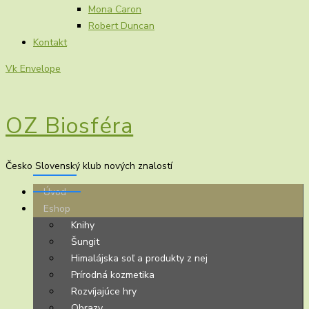
Mona Caron
Robert Duncan
Kontakt
Vk
Envelope
OZ Biosféra
Česko Slovenský klub nových znalostí
Úvod
Eshop
Knihy
Šungit
Himalájska soľ a produkty z nej
Prírodná kozmetika
Rozvíjajúce hry
Obrazy