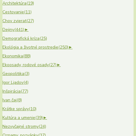
Architektúra
(19)
Cestovanie
(11)
Chov zvierat
(27)
Dejiny
(441)
►
Demografická kríza
(25)
Ekológia a životné prostredie
(250)
►
Ekonomika
(88)
Ekoosady, rodové osady
(27)
►
Geopolitika
(3)
Igor Ljadov
(4)
Inšpirácia
(77)
Ivan čaj
(8)
Krátke správy
(10)
Kultúra a umenie
(39)
►
Nezvyčajné stromy
(24)
Oznamy, pozvánky
(37)