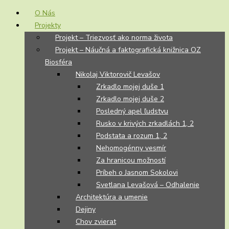
O Nás
Projekty
Projekt – Triezvosť ako norma života
Projekt – Náučná a faktografická knižnica OZ
Biosféra
Nikolaj Viktorovič Levašov
Zrkadlo mojej duše 1
Zrkadlo mojej duše 2
Posledný apel ľudstvu
Rusko v krivých zrkadlách 1, 2
Podstata a rozum 1, 2
Nehomogénny vesmír
Za hranicou možností
Príbeh o Jasnom Sokolovi
Svetlana Levašová – Odhalenie
Architektúra a umenie
Dejiny
Chov zvierat