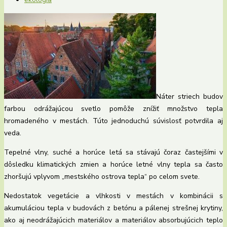
Náter striech budov
farbou odrážajúcou svetlo pomôže znížiť množstvo tepla
hromadeného v mestách. Túto jednoduchú súvislosť potvrdila aj
veda.
Tepelné vlny, suché a horúce letá sa stávajú čoraz častejšími v
dôsledku klimatických zmien a horúce letné vlny tepla sa často
zhoršujú vplyvom „mestského ostrova tepla“ po celom svete.
Nedostatok vegetácie a vlhkosti v mestách v kombinácii s
akumuláciou tepla v budovách z betónu a pálenej strešnej krytiny,
ako aj neodrážajúcich materiálov a materiálov absorbujúcich teplo