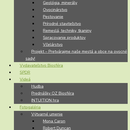
Geológia, minerály
Ovocinárstvo
Pestovanie
Prírodné staviteľstvo
Remeslá, techniky, tkaniny
Spracovanie produktov
Včelárstvo
Projekt – Pretvárajme naše mestá a obce na ovocné
sady!
Vydavateľstvo Biosféra
SPDR
Videá
Hudba
Prednášky OZ Biosféra
INTUITION hra
Fotogaléria
Výtvarné umenie
Mona Caron
Robert Duncan