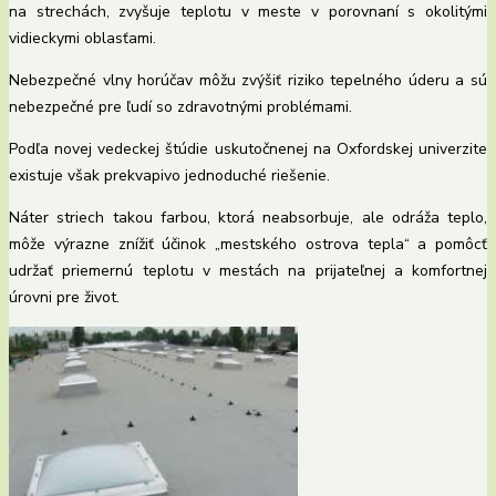
na strechách, zvyšuje teplotu v meste v porovnaní s okolitými
vidieckymi oblasťami.
Nebezpečné vlny horúčav môžu zvýšiť riziko tepelného úderu a sú
nebezpečné pre ľudí so zdravotnými problémami.
Podľa novej vedeckej štúdie uskutočnenej na Oxfordskej univerzite
existuje však prekvapivo jednoduché riešenie.
Náter striech takou farbou, ktorá neabsorbuje, ale odráža teplo,
môže výrazne znížiť účinok „mestského ostrova tepla“ a pomôcť
udržať priemernú teplotu v mestách na prijateľnej a komfortnej
úrovni pre život.