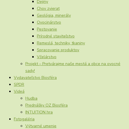
Dejiny
Chov zvierat
Geológia, minerály
Ovocinárstvo
Pestovanie
Prírodné staviteľstvo
Remeslá, techniky, tkaniny
Spracovanie produktov
Včelárstvo
Projekt – Pretvárajme naše mestá a obce na ovocné
sady!
Vydavateľstvo Biosféra
SPDR
Videá
Hudba
Prednášky OZ Biosféra
INTUITION hra
Fotogaléria
Výtvarné umenie