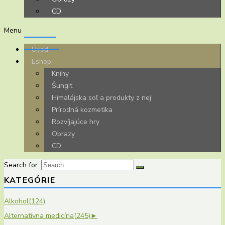
CD
Menu
Úvod
Eshop
Knihy
Šungit
Himalájska soľ a produkty z nej
Prírodná kozmetika
Rozvíjajúce hry
Obrazy
CD
Search for:
KATEGÓRIE
Alkohol
(124)
Alternatívna medicína
(245)
►