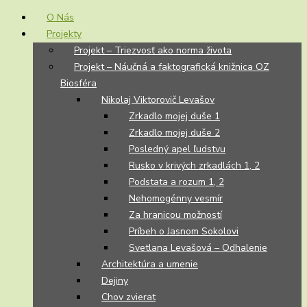
O Nás
Projekty
Projekt – Triezvosť ako norma života
Projekt – Náučná a faktografická knižnica OZ
Biosféra
Nikolaj Viktorovič Levašov
Zrkadlo mojej duše 1
Zrkadlo mojej duše 2
Posledný apel ľudstvu
Rusko v krivých zrkadlách 1, 2
Podstata a rozum 1, 2
Nehomogénny vesmír
Za hranicou možností
Príbeh o Jasnom Sokolovi
Svetlana Levašová – Odhalenie
Architektúra a umenie
Dejiny
Chov zvierat