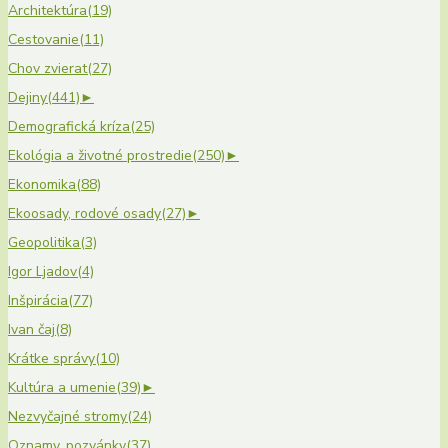
Architektúra
(19)
Cestovanie
(11)
Chov zvierat
(27)
Dejiny
(441)
►
Demografická kríza
(25)
Ekológia a životné prostredie
(250)
►
Ekonomika
(88)
Ekoosady, rodové osady
(27)
►
Geopolitika
(3)
Igor Ljadov
(4)
Inšpirácia
(77)
Ivan čaj
(8)
Krátke správy
(10)
Kultúra a umenie
(39)
►
Nezvyčajné stromy
(24)
Oznamy, pozvánky
(37)