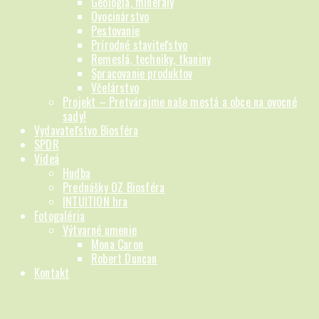
Geológia, minerály
Ovocinárstvo
Pestovanie
Prírodné staviteľstvo
Remeslá, techniky, tkaniny
Spracovanie produktov
Včelárstvo
Projekt – Pretvárajme naše mestá a obce na ovocné
sady!
Vydavateľstvo Biosféra
SPDR
Videá
Hudba
Prednášky OZ Biosféra
INTUITION hra
Fotogaléria
Výtvarné umenie
Mona Caron
Robert Duncan
Kontakt