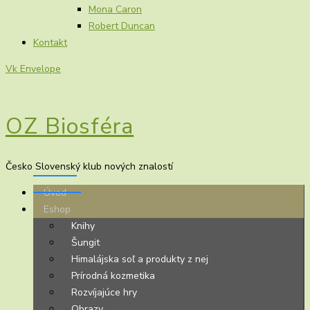
Mona Caron
Robert Duncan
Kontakt
Vk
Envelope
OZ Biosféra
Česko Slovenský klub nových znalostí
Úvod
Eshop
Knihy
Šungit
Himalájska soľ a produkty z nej
Prírodná kozmetika
Rozvíjajúce hry
Obrazy