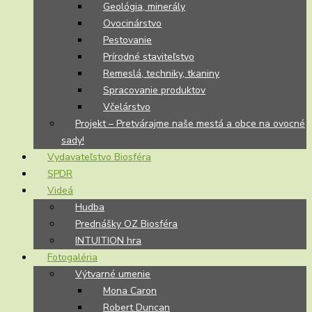
Geológia, minerály
Ovocinárstvo
Pestovanie
Prírodné staviteľstvo
Remeslá, techniky, tkaniny
Spracovanie produktov
Včelárstvo
Projekt – Pretvárajme naše mestá a obce na ovocné
sady!
Vydavateľstvo Biosféra
SPDR
Videá
Hudba
Prednášky OZ Biosféra
INTUITION hra
Fotogaléria
Výtvarné umenie
Mona Caron
Robert Duncan