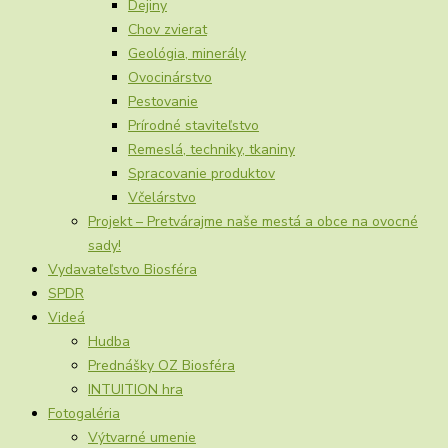
Dejiny
Chov zvierat
Geológia, minerály
Ovocinárstvo
Pestovanie
Prírodné staviteľstvo
Remeslá, techniky, tkaniny
Spracovanie produktov
Včelárstvo
Projekt – Pretvárajme naše mestá a obce na ovocné
sady!
Vydavateľstvo Biosféra
SPDR
Videá
Hudba
Prednášky OZ Biosféra
INTUITION hra
Fotogaléria
Výtvarné umenie