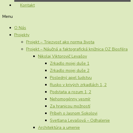
Kontakt
Menu
O Nás
Projekty
Projekt – Triezvosť ako norma života
Projekt – Náučná a faktografická knižnica OZ Biosféra
Nikolaj Viktorovič Levašov
Zrkadlo mojej duše 1
Zrkadlo mojej duše 2
Posledný apel ľudstvu
Rusko v krivých zrkadlách 1, 2
Podstata a rozum 1, 2
Nehomogénny vesmír
Za hranicou možností
Príbeh o Jasnom Sokolovi
Svetlana Levašová – Odhalenie
Architektúra a umenie