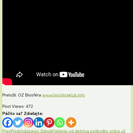
Preložil: OZ Biosféra
www.biosferaklub.info
Post Views:
472
Páčilo sa? Zdieľajte:
Prev
Predchádzajúci článok
Fajčenie od detstva poškodilo srdce už