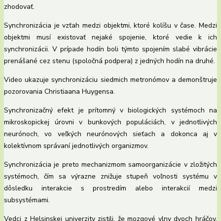
zhodovať.
Synchronizácia je vzťah medzi objektmi, ktoré kolíšu v čase. Medzi
objektmi musí existovať nejaké spojenie, ktoré vedie k ich
synchronizácii. V prípade hodín boli týmto spojením slabé vibrácie
prenášané cez stenu (spoločná podpera) z jedných hodín na druhé.
Video ukazuje synchronizáciu siedmich metronómov a demonštruje
pozorovania Christiaana Huygensa.
Synchronizačný efekt je prítomný v biologických systémoch na
mikroskopickej úrovni v bunkových populáciách, v jednotlivých
neurónoch, vo veľkých neurónových sieťach a dokonca aj v
kolektívnom správaní jednotlivých organizmov.
Synchronizácia je preto mechanizmom samoorganizácie v zložitých
systémoch, čím sa výrazne znižuje stupeň voľnosti systému v
dôsledku interakcie s prostredím alebo interakcií medzi
subsystémami.
Vedci z Helsinskej univerzity zistili, že mozgové vlny dvoch hráčov,