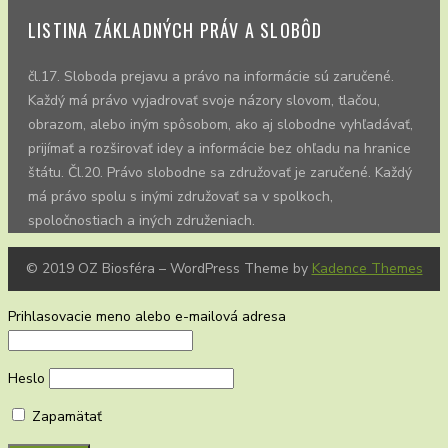
LISTINA ZÁKLADNÝCH PRÁV A SLOBÔD
čl.17. Sloboda prejavu a právo na informácie sú zaručené.
Každý má právo vyjadrovať svoje názory slovom, tlačou,
obrazom, alebo iným spôsobom, ako aj slobodne vyhľadávať,
prijímať a rozširovať idey a informácie bez ohľadu na hranice
štátu. Čl.20. Právo slobodne sa združovať je zaručené. Každý
má právo spolu s inými združovať sa v spolkoch,
spoločnostiach a iných združeniach.
© 2019 OZ Biosféra – WordPress Theme by
Kadence Themes
Prihlasovacie meno alebo e-mailová adresa
Heslo
Zapamätať