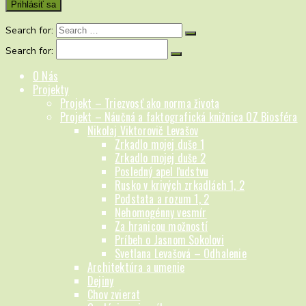
Search for:
Search for:
O Nás
Projekty
Projekt – Triezvosť ako norma života
Projekt – Náučná a faktografická knižnica OZ Biosféra
Nikolaj Viktorovič Levašov
Zrkadlo mojej duše 1
Zrkadlo mojej duše 2
Posledný apel ľudstvu
Rusko v krivých zrkadlách 1, 2
Podstata a rozum 1, 2
Nehomogénny vesmír
Za hranicou možností
Príbeh o Jasnom Sokolovi
Svetlana Levašová – Odhalenie
Architektúra a umenie
Dejiny
Chov zvierat