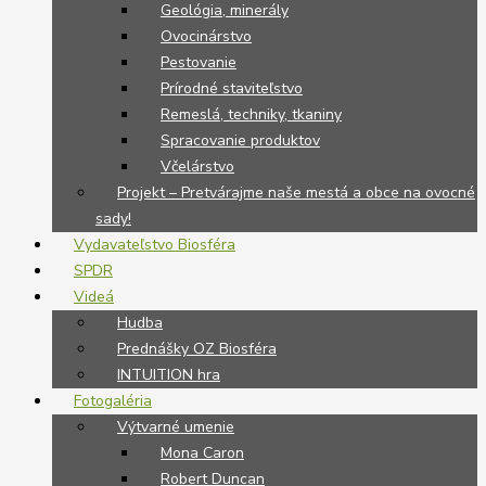
Geológia, minerály
Ovocinárstvo
Pestovanie
Prírodné staviteľstvo
Remeslá, techniky, tkaniny
Spracovanie produktov
Včelárstvo
Projekt – Pretvárajme naše mestá a obce na ovocné
sady!
Vydavateľstvo Biosféra
SPDR
Videá
Hudba
Prednášky OZ Biosféra
INTUITION hra
Fotogaléria
Výtvarné umenie
Mona Caron
Robert Duncan