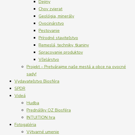
Dejiny
Chov zvierat
Geológia, minerály
Ovocinárstvo
Pestovanie
Prírodné staviteľstvo
Remeslá, techniky, tkaniny
Spracovanie produktov
Včelárstvo
Projekt – Pretvárajme naše mestá a obce na ovocné
sady!
Vydavateľstvo Biosféra
SPDR
Videá
Hudba
Prednášky OZ Biosféra
INTUITION hra
Fotogaléria
Výtvarné umenie