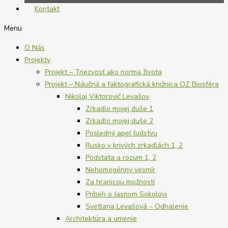
Kontakt
Menu
O Nás
Projekty
Projekt – Triezvosť ako norma života
Projekt – Náučná a faktografická knižnica OZ Biosféra
Nikolaj Viktorovič Levašov
Zrkadlo mojej duše 1
Zrkadlo mojej duše 2
Posledný apel ľudstvu
Rusko v krivých zrkadlách 1, 2
Podstata a rozum 1, 2
Nehomogénny vesmír
Za hranicou možností
Príbeh o Jasnom Sokolovi
Svetlana Levašová – Odhalenie
Architektúra a umenie