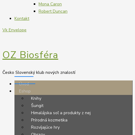
Mona Caron
Robert Duncan
Kontakt
Vk
Envelope
OZ Biosféra
Česko Slovenský klub nových znalostí
Úvod
Eshop
Knihy
Šungit
Himalájska soľ a produkty z nej
Prírodná kozmetika
Rozvíjajúce hry
Obrazy