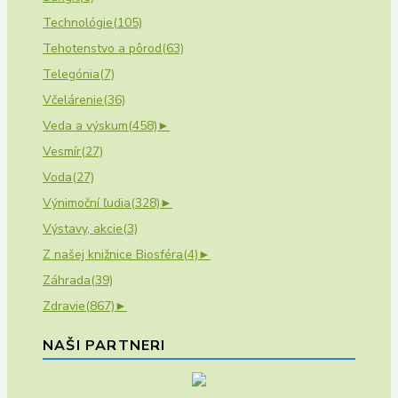
Technológie
(105)
Tehotenstvo a pôrod
(63)
Telegónia
(7)
Včelárenie
(36)
Veda a výskum
(458)
►
Vesmír
(27)
Voda
(27)
Výnimoční ľudia
(328)
►
Výstavy, akcie
(3)
Z našej knižnice Biosféra
(4)
►
Záhrada
(39)
Zdravie
(867)
►
NAŠI PARTNERI