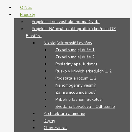
O Nás
Projekty
Projekt – Triezvosť ako norma života
Projekt – Náučná a faktografická knižnica OZ
Biosféra
Nikolaj Viktorovič Levašov
Zrkadlo mojej duše 1
Zrkadlo mojej duše 2
Posledný apel ľudstvu
Rusko v krivých zrkadlách 1, 2
Podstata a rozum 1, 2
Nehomogénny vesmír
Za hranicou možností
Príbeh o Jasnom Sokolovi
Svetlana Levašová – Odhalenie
Architektúra a umenie
Dejiny
Chov zvierat