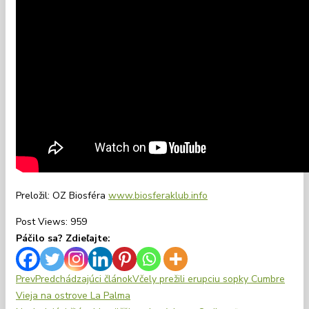
Preložil: OZ Biosféra
www.biosferaklub.info
Post Views:
959
Páčilo sa? Zdieľajte:
Prev
Predchádzajúci článok
Včely prežili erupciu sopky Cumbre
Vieja na ostrove La Palma