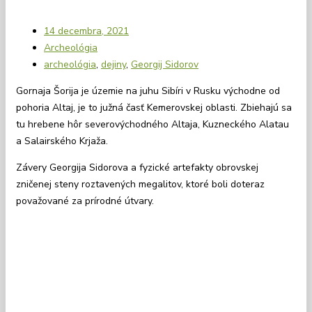
14 decembra, 2021
Archeológia
archeológia
,
dejiny
,
Georgij Sidorov
Gornaja Šorija je územie na juhu Sibíri v Rusku východne od
pohoria Altaj, je to južná časť Kemerovskej oblasti. Zbiehajú sa
tu hrebene hôr severovýchodného Altaja, Kuzneckého Alatau
a Salairského Krjaža.
Závery Georgija Sidorova a fyzické artefakty obrovskej
zničenej steny roztavených megalitov, ktoré boli doteraz
považované za prírodné útvary.