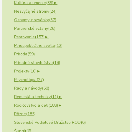
Kultúra a umenie
(39)
►
Nezvyčajné stromy
(24)
Oznamy, pozvánky
(37)
Partnerské vzťahy
(26)
Pestovanie
(157)
►
Plnospektrálne svetlo
(12)
Príroda
(59)
Prírodné staviteľstvo
(18)
Projekty
(10)
►
Psychológia
(27)
Rady a návody
(58)
Remeslá a techniky
(11)
►
Rodičovstvo a deti
(188)
►
Rôzne
(185)
Slovenské Podielové Družstvo ROD
(6)
Šungit
(6)