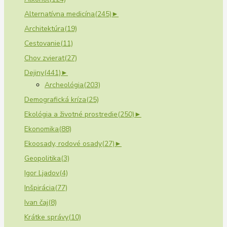
Alternatívna medicína
(245)
►
Architektúra
(19)
Cestovanie
(11)
Chov zvierat
(27)
Dejiny
(441)
►
Archeológia
(203)
Demografická kríza
(25)
Ekológia a životné prostredie
(250)
►
Ekonomika
(88)
Ekoosady, rodové osady
(27)
►
Geopolitika
(3)
Igor Ljadov
(4)
Inšpirácia
(77)
Ivan čaj
(8)
Krátke správy
(10)