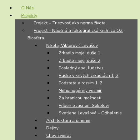
O Nás
Projekty
Projekt – Triezvosť ako norma života
Projekt – Náučná a faktografická knižnica OZ
Biosféra
Nikolaj Viktorovič Levašov
Zrkadlo mojej duše 1
Zrkadlo mojej duše 2
Posledný apel ľudstvu
Rusko v krivých zrkadlách 1, 2
Podstata a rozum 1, 2
Nehomogénny vesmír
Za hranicou možností
Príbeh o Jasnom Sokolovi
Svetlana Levašová – Odhalenie
Architektúra a umenie
Dejiny
Chov zvierat