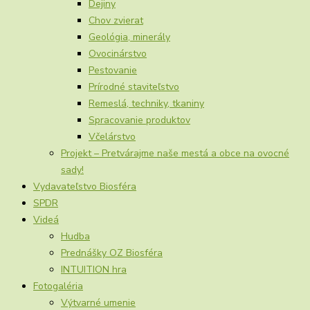
Dejiny
Chov zvierat
Geológia, minerály
Ovocinárstvo
Pestovanie
Prírodné staviteľstvo
Remeslá, techniky, tkaniny
Spracovanie produktov
Včelárstvo
Projekt – Pretvárajme naše mestá a obce na ovocné
sady!
Vydavateľstvo Biosféra
SPDR
Videá
Hudba
Prednášky OZ Biosféra
INTUITION hra
Fotogaléria
Výtvarné umenie