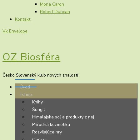
Mona Caron
Robert Duncan
Kontakt
Vk
Envelope
OZ Biosféra
Česko Slovenský klub nových znalostí
Úvod
Eshop
Knihy
Šungit
Himalájska soľ a produkty z nej
Prírodná kozmetika
Rozvíjajúce hry
Obrazy