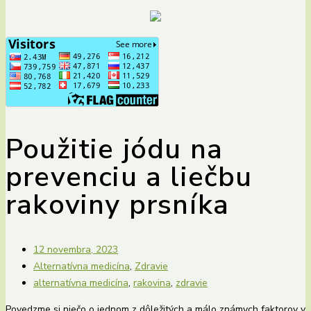
Použitie jódu na
prevenciu a liečbu
rakoviny prsníka
12 novembra, 2023
Alternatívna medicína
,
Zdravie
alternatívna medicína
,
rakovina
,
zdravie
Povedzme si niečo o jednom z dôležitých a málo známych faktorov v