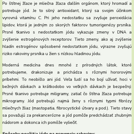
Po štítnej žľaze je mliečna žľaza ďalším orgánom, ktorý hromadí a
potrebuje jód. Je to silný antioxidant, ktorý sa svojim účinkom
vyrovná vitamínu C. Pri jeho nedostatku sa zvyšuje peroxidácia
lipidov, ktorá je jedným zo skorých faktorov tumorigenézy prsníka.
Prsné tkanivo s nedostatkom jódu vykazuje zmeny v DNA a
zvýšenie estrogénových receptorov. Tieto zmeny, ako aj zvýšenie
hladín estrogénov spôsobené nedostatkom jódu, výrazne zvyšujú
riziko rakoviny prsníka u žien s nízkou hladinou jódu.
Moderná medicína dnes mnohé z prírodných látok, ktoré
potrebujeme, drakonizuje a prichádza s rôznymi hororovými
príbehmi. To neobišlo ani jód. Veľa ľudí sa ho bojí užívať, hoci v
bežných dávkach a krátkodobo vo veľkých dávkach je bezpečný.
Prsné tkanivo potrebuje miligramy, zatiaľ čo štítna žľaza potrebuje
mikrogramy. Jód potrebujú najmä ženy s rôznymi typmi fibrózy
mliečnych žliaz (mastopatia, fibrocystické útvary a pod.). Tieto stavy
sa považujú za prekancerózne a jód pomôže predchádzať zhubným
nádorom a dokonca ich pomôže vyliečiť.
Spôsoby použitia jódu na prevenciu rakoviny: