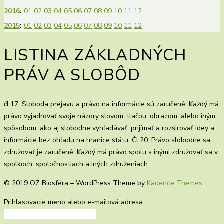
2016
:
01
02
03
04
05
06
07
08
09
10
11
12
2015
:
01
02
03
04
05
06
07
08
09
10
11
12
LISTINA ZÁKLADNÝCH
PRÁV A SLOBÔD
čl.17. Sloboda prejavu a právo na informácie sú zaručené. Každý má
právo vyjadrovať svoje názory slovom, tlačou, obrazom, alebo iným
spôsobom, ako aj slobodne vyhľadávať, prijímať a rozširovať idey a
informácie bez ohľadu na hranice štátu. Čl.20. Právo slobodne sa
združovať je zaručené. Každý má právo spolu s inými združovať sa v
spolkoch, spoločnostiach a iných združeniach.
© 2019 OZ Biosféra – WordPress Theme by
Kadence Themes
Prihlasovacie meno alebo e-mailová adresa