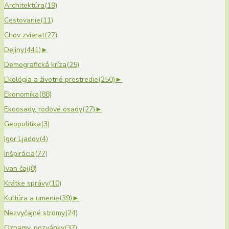
Architektúra
(19)
Cestovanie
(11)
Chov zvierat
(27)
Dejiny
(441)
►
Demografická kríza
(25)
Ekológia a životné prostredie
(250)
►
Ekonomika
(88)
Ekoosady, rodové osady
(27)
►
Geopolitika
(3)
Igor Ljadov
(4)
Inšpirácia
(77)
Ivan čaj
(8)
Krátke správy
(10)
Kultúra a umenie
(39)
►
Nezvyčajné stromy
(24)
Oznamy, pozvánky
(37)