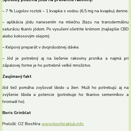
– 7 % Lugolov roztok – 1 kvapka s vodou (6,5 mg na kvapku) denne;
– aplikácia jódu nanesením na mliečnu žľazu na transdermálnu
saturáciu tkanív jódom. Po vysušení ošetrite krémom (najlepšie CBD
alebo kokosovým olejom);
– Kelpový preparát v dvojnásobnej dávke.
– Jód je potrebný aj na liečenie rakoviny prsníka a najmä pri
zápalovej forme je ho potrebné veľké množstvo.
Zaujímavý fakt
Jód tiež pomáha zvyšovať libido u žien. Muži ho potrebujú aj na
zvýšenie libida a potencie (potrebuje ho tkanivo semenníkov a
hromadí ho).
Boris Grinblat
Preložil: OZ Biosféra
www.biosferaklub.info