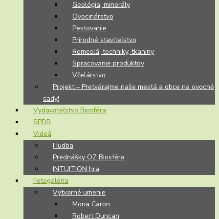
Geológia, minerály
Ovocinárstvo
Pestovanie
Prírodné staviteľstvo
Remeslá, techniky, tkaniny
Spracovanie produktov
Včelárstvo
Projekt – Pretvárajme naše mestá a obce na ovocné
sady!
Vydavateľstvo Biosféra
SPDR
Videá
Hudba
Prednášky OZ Biosféra
INTUITION hra
Fotogaléria
Výtvarné umenie
Mona Caron
Robert Duncan