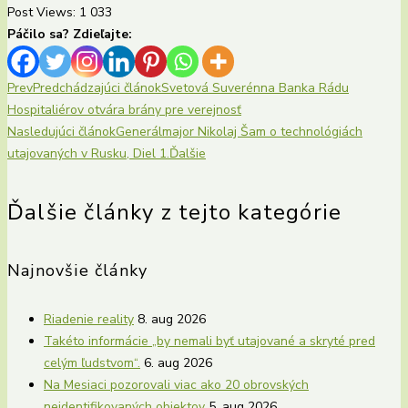
Post Views:
1 033
Páčilo sa? Zdieľajte:
Prev
Predchádzajúci článok
Svetová Suverénna Banka Rádu
Hospitaliérov otvára brány pre verejnosť
Nasledujúci článok
Generálmajor Nikolaj Šam o technológiách
utajovaných v Rusku, Diel 1.
Ďalšie
Ďalšie články z tejto kategórie
Najnovšie články
Riadenie reality
8. aug 2026
Takéto informácie „by nemali byť utajované a skryté pred
celým ľudstvom“.
6. aug 2026
Na Mesiaci pozorovali viac ako 20 obrovských
neidentifikovaných objektov
5. aug 2026