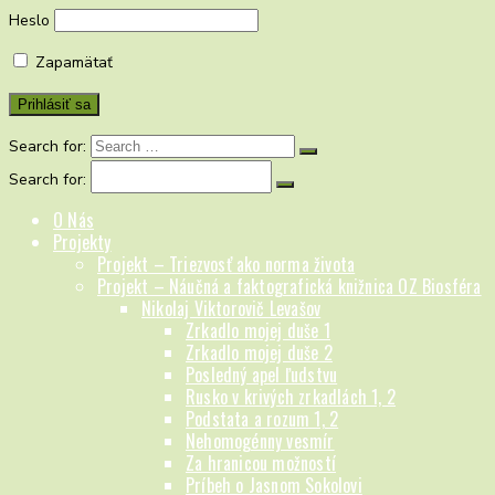
Heslo
Zapamätať
Search for:
Search for:
O Nás
Projekty
Projekt – Triezvosť ako norma života
Projekt – Náučná a faktografická knižnica OZ Biosféra
Nikolaj Viktorovič Levašov
Zrkadlo mojej duše 1
Zrkadlo mojej duše 2
Posledný apel ľudstvu
Rusko v krivých zrkadlách 1, 2
Podstata a rozum 1, 2
Nehomogénny vesmír
Za hranicou možností
Príbeh o Jasnom Sokolovi