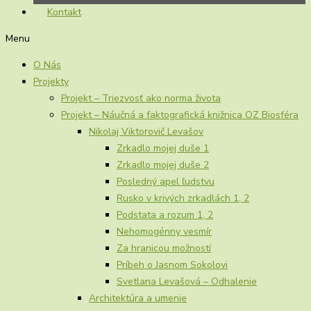
Kontakt
Menu
O Nás
Projekty
Projekt – Triezvosť ako norma života
Projekt – Náučná a faktografická knižnica OZ Biosféra
Nikolaj Viktorovič Levašov
Zrkadlo mojej duše 1
Zrkadlo mojej duše 2
Posledný apel ľudstvu
Rusko v krivých zrkadlách 1, 2
Podstata a rozum 1, 2
Nehomogénny vesmír
Za hranicou možností
Príbeh o Jasnom Sokolovi
Svetlana Levašová – Odhalenie
Architektúra a umenie