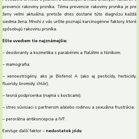
prevencii rakoviny prsníka. Téma prevencie rakoviny prsníka je pre
ženy veľmi aktuálna, pretože dnes dostane túto diagnózu každá
siedma žena. Mnohí z vás určite poznajú karcinogénne faktory, ktoré
spôsobujú rakovinu prsníka.
Ešte uvediem tie najznámejšie:
– deodoranty a kozmetika s parabénmi a ftalátmi a hliníkom;
– mamografia;
– xenoestrogény, ako je Bisfenol A (ako aj pesticídy, herbicídy,
fluoridy, bromidy, chlór);
– tesná podprsenka (najmä s kosticami);
– stres súvisiaci s partnerom a/alebo rodinou a sexuálna frustrácia;
– perorálna antikoncepcia a IVF.
Existuje ďalší faktor –
nedostatok jódu