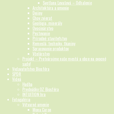
Svetlana Levašová – Odhalenie
Architektúra a umenie
Dejiny
Chov zvierat
Geológia, minerály
Ovocinárstvo
Pestovanie
Prírodné staviteľstvo
Remeslá, techniky, tkaniny
Spracovanie produktov
Včelárstvo
Projekt – Pretvárajme naše mestá a obce na ovocné
sady!
Vydavateľstvo Biosféra
SPDR
Videá
Hudba
Prednášky OZ Biosféra
INTUITION hra
Fotogaléria
Výtvarné umenie
Mona Caron