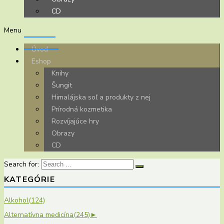
CD
Menu
Úvod
Eshop
Knihy
Šungit
Himalájska soľ a produkty z nej
Prírodná kozmetika
Rozvíjajúce hry
Obrazy
CD
Search for:
KATEGÓRIE
Alkohol
(124)
Alternatívna medicína
(245)
►