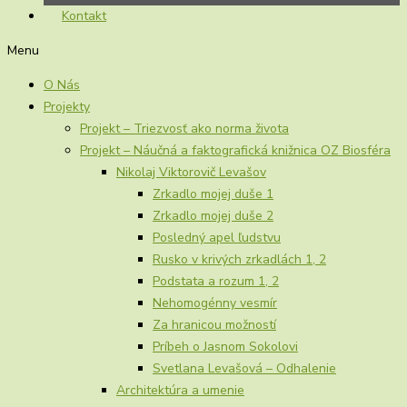
Kontakt
Menu
O Nás
Projekty
Projekt – Triezvosť ako norma života
Projekt – Náučná a faktografická knižnica OZ Biosféra
Nikolaj Viktorovič Levašov
Zrkadlo mojej duše 1
Zrkadlo mojej duše 2
Posledný apel ľudstvu
Rusko v krivých zrkadlách 1, 2
Podstata a rozum 1, 2
Nehomogénny vesmír
Za hranicou možností
Príbeh o Jasnom Sokolovi
Svetlana Levašová – Odhalenie
Architektúra a umenie