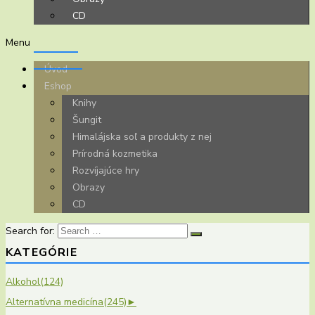
CD
Menu
Úvod
Eshop
Knihy
Šungit
Himalájska soľ a produkty z nej
Prírodná kozmetika
Rozvíjajúce hry
Obrazy
CD
Search for:
KATEGÓRIE
Alkohol
(124)
Alternatívna medicína
(245)
►