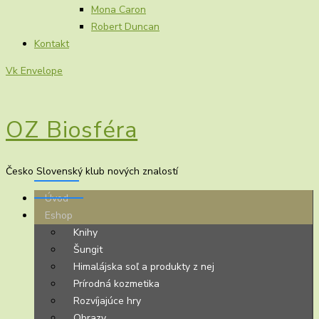
Mona Caron
Robert Duncan
Kontakt
Vk
Envelope
OZ Biosféra
Česko Slovenský klub nových znalostí
Úvod
Eshop
Knihy
Šungit
Himalájska soľ a produkty z nej
Prírodná kozmetika
Rozvíjajúce hry
Obrazy