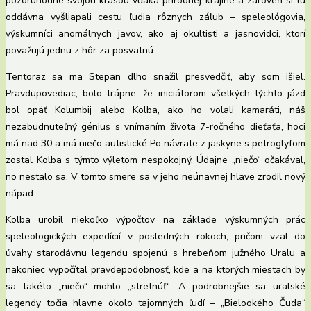
pozoruhodné svojou krásou vďaka prírodnej krajine a zároveň si tu
oddávna vyšliapali cestu ľudia rôznych záľub – speleológovia,
výskumníci anomálnych javov, ako aj okultisti a jasnovidci, ktorí
považujú jednu z hôr za posvätnú.
Tentoraz sa ma Stepan dlho snažil presvedčiť, aby som išiel.
Pravdupovediac, bolo trápne, že iniciátorom všetkých týchto jázd
bol opäť Kolumbij alebo Kolba, ako ho volali kamaráti, náš
nezabudnuteľný génius s vnímaním života 7-ročného dieťaťa, hoci
má nad 30 a má niečo autistické Po návrate z jaskyne s petroglyfom
zostal Kolba s týmto výletom nespokojný. Údajne „niečo“ očakával,
no nestalo sa. V tomto smere sa v jeho neúnavnej hlave zrodil nový
nápad.
Kolba urobil niekoľko výpočtov na základe výskumných prác
speleologických expedícií v posledných rokoch, pričom vzal do
úvahy starodávnu legendu spojenú s hrebeňom južného Uralu a
nakoniec vypočítal pravdepodobnosť, kde a na ktorých miestach by
sa takéto „niečo“ mohlo „stretnúť“. A podrobnejšie sa uralské
legendy točia hlavne okolo tajomných ľudí – „Bielookého Čuda“