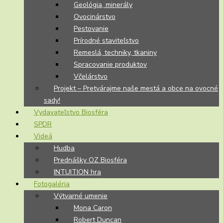
Geológia, minerály
Ovocinárstvo
Pestovanie
Prírodné staviteľstvo
Remeslá, techniky, tkaniny
Spracovanie produktov
Včelárstvo
Projekt – Pretvárajme naše mestá a obce na ovocné
sady!
Vydavateľstvo Biosféra
SPDR
Videá
Hudba
Prednášky OZ Biosféra
INTUITION hra
Fotogaléria
Výtvarné umenie
Mona Caron
Robert Duncan