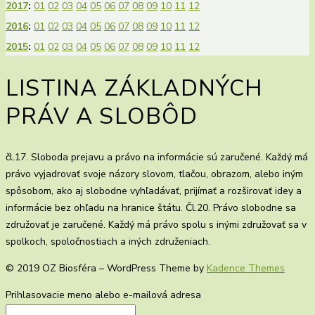
2017
:
01
02
03
04
05
06
07
08
09
10
11
12
2016
:
01
02
03
04
05
06
07
08
09
10
11
12
2015
:
01
02
03
04
05
06
07
08
09
10
11
12
LISTINA ZÁKLADNÝCH
PRÁV A SLOBÔD
čl.17. Sloboda prejavu a právo na informácie sú zaručené. Každý má
právo vyjadrovať svoje názory slovom, tlačou, obrazom, alebo iným
spôsobom, ako aj slobodne vyhľadávať, prijímať a rozširovať idey a
informácie bez ohľadu na hranice štátu. Čl.20. Právo slobodne sa
združovať je zaručené. Každý má právo spolu s inými združovať sa v
spolkoch, spoločnostiach a iných združeniach.
© 2019 OZ Biosféra – WordPress Theme by
Kadence Themes
Prihlasovacie meno alebo e-mailová adresa