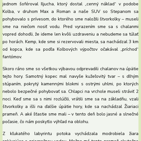
jednom šoféroval Iljucha, ktorý dostal „cenný náklad“ v podobe
Kolba, v druhom Max a Roman a naše SUV so Stepanom sa
pohybovalo s prívesom, do ktorého sme naložili štvorkolky – museli
sme na niečom nosiť vodu. Pred vyrazením sme sa s chalanmi
vopred dohodli, že ideme len kvôli uzdraveniu a nebudeme sa túlať
po horách. Kemp, kde sme si rezervovali miesta, sa nachádzal 3 km
od kopca, kde sa podľa Kolbových výpočtov očakával „príchod“
fantómov.
Skoro ráno sme so všetkou výbavou odprevadili chalanov na úpätie
tejto hory. Samotný kopec mal navyše kužeľovitý tvar – s dlhým
stúpaním, pokrytý kamennými blokmi s ostrými uhlmi, po ktorých
nebolo bezpečné pohybovať sa. Chlapci na vrchole museli stráviť 2
noci. Keď sme sa s nimi rozlúčili, vrátili sme sa na základňu, vzali
štvorkolky a išli na ďalšie úpätie hory, kde sa nachádzal Žiariaci
prameň. A aké šťastie sme mali – v tento deň bolo jasné a slnečné
počasie, čo nám poskytlo výhľad na oblohu.
Z kľukatého labyrintu potoka vychádzala modrobiela žiara