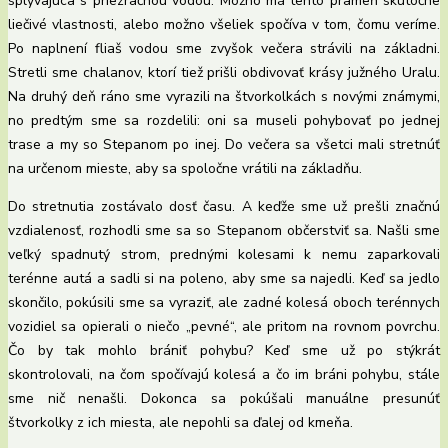
splývajúca s priezračnou vodou. Možno má tento prameň skutočne
liečivé vlastnosti, alebo možno všeliek spočíva v tom, čomu veríme.
Po naplnení fliaš vodou sme zvyšok večera strávili na základni.
Stretli sme chalanov, ktorí tiež prišli obdivovať krásy južného Uralu.
Na druhý deň ráno sme vyrazili na štvorkolkách s novými známymi,
no predtým sme sa rozdelili: oni sa museli pohybovať po jednej
trase a my so Stepanom po inej. Do večera sa všetci mali stretnúť
na určenom mieste, aby sa spoločne vrátili na základňu.
Do stretnutia zostávalo dosť času. A keďže sme už prešli značnú
vzdialenosť, rozhodli sme sa so Stepanom občerstviť sa. Našli sme
veľký spadnutý strom, prednými kolesami k nemu zaparkovali
terénne autá a sadli si na poleno, aby sme sa najedli. Keď sa jedlo
skončilo, pokúsili sme sa vyraziť, ale zadné kolesá oboch terénnych
vozidiel sa opierali o niečo „pevné“, ale pritom na rovnom povrchu.
Čo by tak mohlo brániť pohybu? Keď sme už po stýkrát
skontrolovali, na čom spočívajú kolesá a čo im bráni pohybu, stále
sme nič nenašli. Dokonca sa pokúšali manuálne presunúť
štvorkolky z ich miesta, ale nepohli sa ďalej od kmeňa.