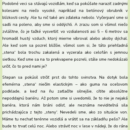
Podobné veci sa stávajú vozidlám, keď sa pokúšate naraziť zadnými
kolesami na niečo vysoké, napríklad na betónový obrubník v
blízkosti cesty. Ale tu nič také ani zďaleka nebolo. Vyčerpaní sme si
sadli na poleno, aby sme si oddýchli. A zrazu som si všimol niečo
zvláštne, čo je ťažké vysvetliť: vo vzdialenosti asi 5 – 6 metrov sa
hromadil hustý vzduch, ktorý mierne vibroval alebo akoby dýchal.
Ale keď som sa pozrel bližšie, všimol som si, že táto priehľadná
„stena“ bola trochu zakalená a vyzerala ako celofán s jemnou
sieťkou. Keď sme sa na to prekvapene pozreli, stále sme nedokázali
určiť, čo to pred nami je?
Stepan sa pokúsil strčiť prst do tohto svinstva. Na dotyk bola
efemérna „stena“ niečím elastickým – ako guma na oceľovom
podklade, a keď na ňu zatlačíte silnejšie, cítite absolútne
nepoddajnú bariéru. Až potom sme si uvedomili, že to nie je nejaká
bariéra, ktorá nám bráni odísť, ale neznáma neviditeľná sila
prichádzajúca z tejto „steny“. Nevedeli sme, ako zo situácie von.
Máme tu nechať terénne vozidlá a vrátiť sa na základňu pešo? Ale
bude to trvať celú noc. Alebo stráviť noc v lese v nádeji, že do rána