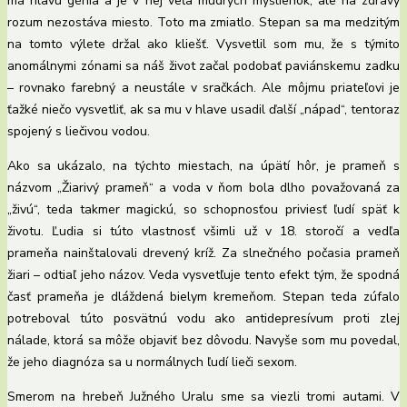
má hlavu génia a je v nej veľa múdrych myšlienok, ale na zdravý
rozum nezostáva miesto. Toto ma zmiatlo. Stepan sa ma medzitým
na tomto výlete držal ako kliešť. Vysvetlil som mu, že s týmito
anomálnymi zónami sa náš život začal podobať paviánskemu zadku
– rovnako farebný a neustále v sračkách. Ale môjmu priateľovi je
ťažké niečo vysvetliť, ak sa mu v hlave usadil ďalší „nápad“, tentoraz
spojený s liečivou vodou.
Ako sa ukázalo, na týchto miestach, na úpätí hôr, je prameň s
názvom „Žiarivý prameň“ a voda v ňom bola dlho považovaná za
„živú“, teda takmer magickú, so schopnosťou priviesť ľudí späť k
životu. Ľudia si túto vlastnosť všimli už v 18. storočí a vedľa
prameňa nainštalovali drevený kríž. Za slnečného počasia prameň
žiari – odtiaľ jeho názov. Veda vysvetľuje tento efekt tým, že spodná
časť prameňa je dláždená bielym kremeňom. Stepan teda zúfalo
potreboval túto posvätnú vodu ako antidepresívum proti zlej
nálade, ktorá sa môže objaviť bez dôvodu. Navyše som mu povedal,
že jeho diagnóza sa u normálnych ľudí lieči sexom.
Smerom na hrebeň Južného Uralu sme sa viezli tromi autami. V