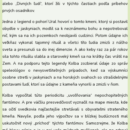
alebo „Divných ľudí“, ktorí žili v týchto častiach podľa príbehov
prvých osadníkov.
Jedna z legiend o pohorí Ural hovorí o tomto kmeni, ktorý si postavil
obydlie v jaskyniach, modlil sa k neznámemu bohu a nepotreboval
nič, kým sa na ich pozemkoch neobjavili cudzinci. Potom údajne ich
veľkňaz vykonal tajomný rituál a všetci títo ľudia zmizli z nášho
sveta a presunuli sa do inej dimenzie. A ako keby raz za pár rokov
sila tohto rituálu slabla a staroveký kmeň sa na krátky čas vrátil na
Zem. A na podporu tejto legendy Kolba zozbieral údaje zo správ
speleológov o nevysvetliteľných prípadoch, keď sa výskumníci
osobne stretli v jaskyniach a na horských svahoch so strašidelnými
postavami ľudí, ktorí sa údajne z kameňa vynorili a zmizli v ňom.
Kolba vypočítal túto periodicitu „uvoľňovania“ nepochopiteľných
fantómov. A pre väčšiu presvedčivosť vyznačil na mape miesta, kde
sa očití svedkovia najčastejšie stretávali s obyvateľmi strateného
kmeňa. Navyše, podľa jeho výpočtov sa v blízkej budúcnosti mal
uskutočniť nový „príchod“ týchto fantómov. Samozrejme, že Kolba