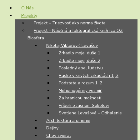
O Nás
Projekty
Projekt – Triezvosť ako norma života
Projekt – Náučná a faktografická knižnica OZ
Biosféra
Nikolaj Viktorovič Levašov
Zrkadlo mojej duše 1
Zrkadlo mojej duše 2
Posledný apel ľudstvu
Rusko v krivých zrkadlách 1, 2
Podstata a rozum 1, 2
Nehomogénny vesmír
Za hranicou možností
Príbeh o Jasnom Sokolovi
Svetlana Levašová – Odhalenie
Architektúra a umenie
Dejiny
Chov zvierat