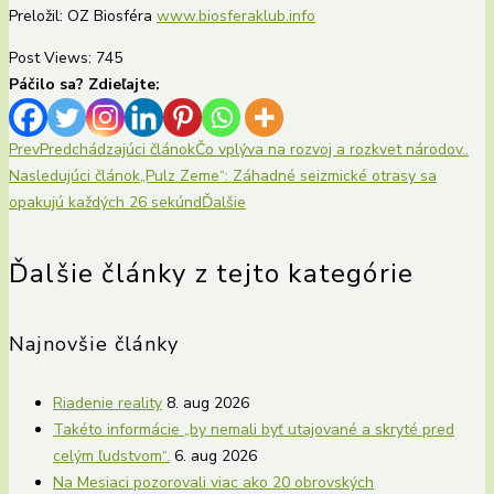
Preložil: OZ Biosféra
www.biosferaklub.info
Post Views:
745
Páčilo sa? Zdieľajte:
Prev
Predchádzajúci článok
Čo vplýva na rozvoj a rozkvet národov..
Nasledujúci článok
„Pulz Zeme“: Záhadné seizmické otrasy sa
opakujú každých 26 sekúnd
Ďalšie
Ďalšie články z tejto kategórie
Najnovšie články
Riadenie reality
8. aug 2026
Takéto informácie „by nemali byť utajované a skryté pred
celým ľudstvom“.
6. aug 2026
Na Mesiaci pozorovali viac ako 20 obrovských