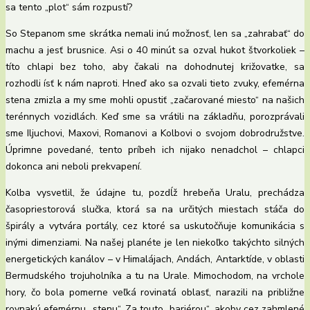
sa tento „plot“ sám rozpustí?
So Stepanom sme skrátka nemali inú možnosť, len sa „zahrabať“ do
machu a jesť brusnice. Asi o 40 minút sa ozval hukot štvorkoliek –
títo chlapi bez toho, aby čakali na dohodnutej križovatke, sa
rozhodli ísť k nám naproti. Hneď ako sa ozvali tieto zvuky, efemérna
stena zmizla a my sme mohli opustiť „začarované miesto“ na našich
terénnych vozidlách. Keď sme sa vrátili na základňu, porozprávali
sme Iljuchovi, Maxovi, Romanovi a Kolbovi o svojom dobrodružstve.
Úprimne povedané, tento príbeh ich nijako nenadchol – chlapci
dokonca ani neboli prekvapení.
Kolba vysvetlil, že údajne tu, pozdĺž hrebeňa Uralu, prechádza
časopriestorová slučka, ktorá sa na určitých miestach stáča do
špirály a vytvára portály, cez ktoré sa uskutočňuje komunikácia s
inými dimenziami. Na našej planéte je len niekoľko takýchto silných
energetických kanálov – v Himalájach, Andách, Antarktíde, v oblasti
Bermudského trojuholníka a tu na Urale. Mimochodom, na vrchole
hory, čo bola pomerne veľká rovinatá oblasť, narazili na približne
rovnakú efemérnu „stenu“. Za touto „bariérou“, akoby cez zahmlené