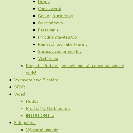
Dejiny
Chov zvierat
Geológia, minerály
Ovocinárstvo
Pestovanie
Prírodné staviteľstvo
Remeslá, techniky, tkaniny
Spracovanie produktov
Včelárstvo
Projekt – Pretvárajme naše mestá a obce na ovocné
sady!
Vydavateľstvo Biosféra
SPDR
Videá
Hudba
Prednášky OZ Biosféra
INTUITION hra
Fotogaléria
Výtvarné umenie