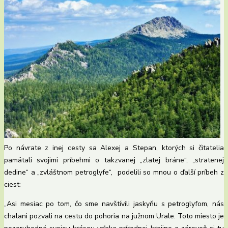
Po návrate z inej cesty sa Alexej a Stepan, ktorých si čitatelia
pamätali svojimi príbehmi o takzvanej „zlatej bráne“, „stratenej
dedine“ a „zvláštnom petroglyfe“, podelili so mnou o ďalší príbeh z
ciest:
„Asi mesiac po tom, čo sme navštívili jaskyňu s petroglyfom, nás
chalani pozvali na cestu do pohoria na južnom Urale. Toto miesto je