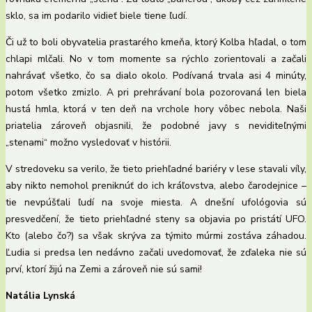
sklo, sa im podarilo vidieť biele tiene ľudí.
Či už to boli obyvatelia prastarého kmeňa, ktorý Kolba hľadal, o tom
chlapi mlčali. No v tom momente sa rýchlo zorientovali a začali
nahrávať všetko, čo sa dialo okolo. Podívaná trvala asi 4 minúty,
potom všetko zmizlo. A pri prehrávaní bola pozorovaná len biela
hustá hmla, ktorá v ten deň na vrchole hory vôbec nebola. Naši
priatelia zároveň objasnili, že podobné javy s neviditeľnými
„stenami“ možno vysledovať v histórii.
V stredoveku sa verilo, že tieto priehľadné bariéry v lese stavali víly,
aby nikto nemohol preniknúť do ich kráľovstva, alebo čarodejnice –
tie nevpúšťali ľudí na svoje miesta. A dnešní ufológovia sú
presvedčení, že tieto priehľadné steny sa objavia po pristátí UFO.
Kto (alebo čo?) sa však skrýva za týmito múrmi zostáva záhadou.
Ľudia si predsa len nedávno začali uvedomovať, že zďaleka nie sú
prví, ktorí žijú na Zemi a zároveň nie sú sami!
Natália Lynská