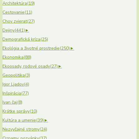
Architektúra
(19)
Cestovanie
(11)
Chov zvierat
(27)
Dejiny
(441)
►
Demografická kríza
(25)
Ekológia a životné prostredie
(250)
►
Ekonomika
(88)
Ekoosady, rodové osady
(27)
►
Geopolitika
(3)
Igor Ljadov
(4)
Inšpirácia
(77)
Ivan čaj
(8)
Krátke správy
(10)
Kultúra a umenie
(39)
►
Nezvyčajné stromy
(24)
Oznamy, pozvánky
(37)