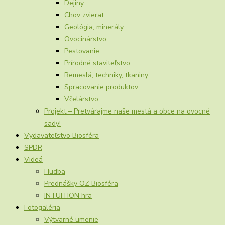
Dejiny
Chov zvierat
Geológia, minerály
Ovocinárstvo
Pestovanie
Prírodné staviteľstvo
Remeslá, techniky, tkaniny
Spracovanie produktov
Včelárstvo
Projekt – Pretvárajme naše mestá a obce na ovocné
sady!
Vydavateľstvo Biosféra
SPDR
Videá
Hudba
Prednášky OZ Biosféra
INTUITION hra
Fotogaléria
Výtvarné umenie