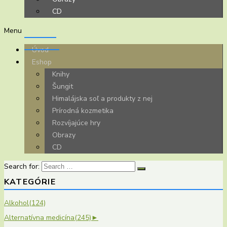
CD
Menu
Úvod
Eshop
Knihy
Šungit
Himalájska soľ a produkty z nej
Prírodná kozmetika
Rozvíjajúce hry
Obrazy
CD
Search for:
KATEGÓRIE
Alkohol
(124)
Alternatívna medicína
(245)
►