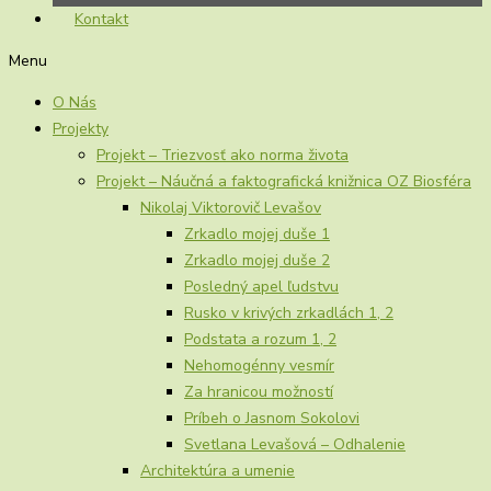
Kontakt
Menu
O Nás
Projekty
Projekt – Triezvosť ako norma života
Projekt – Náučná a faktografická knižnica OZ Biosféra
Nikolaj Viktorovič Levašov
Zrkadlo mojej duše 1
Zrkadlo mojej duše 2
Posledný apel ľudstvu
Rusko v krivých zrkadlách 1, 2
Podstata a rozum 1, 2
Nehomogénny vesmír
Za hranicou možností
Príbeh o Jasnom Sokolovi
Svetlana Levašová – Odhalenie
Architektúra a umenie