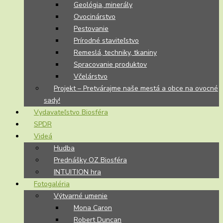
Geológia, minerály
Ovocinárstvo
Pestovanie
Prírodné staviteľstvo
Remeslá, techniky, tkaniny
Spracovanie produktov
Včelárstvo
Projekt – Pretvárajme naše mestá a obce na ovocné
sady!
Vydavateľstvo Biosféra
SPDR
Videá
Hudba
Prednášky OZ Biosféra
INTUITION hra
Fotogaléria
Výtvarné umenie
Mona Caron
Robert Duncan