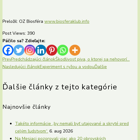
Preložil: OZ Biosféra
www.biosferaklub.info
Post Views:
390
Páčilo sa? Zdieľajte:
Prev
Predchádzajúci článok
Škodlivosť piva, o ktorej sa nehovorí…
Nasledujúci článok
Experiment s ryžou a vodou
Ďalšie
Ďalšie články z tejto kategórie
Najnovšie články
Takéto informácie „by nemali byť utajované a skryté pred
celým ľudstvom“.
6. aug 2026
Na Mesiaci pozorovali viac ako 20 obrovských