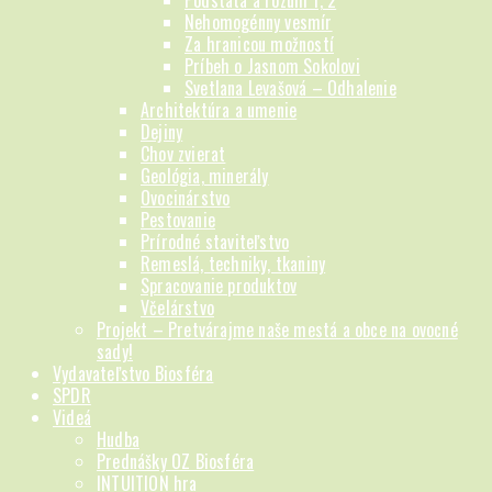
Podstata a rozum 1, 2
Nehomogénny vesmír
Za hranicou možností
Príbeh o Jasnom Sokolovi
Svetlana Levašová – Odhalenie
Architektúra a umenie
Dejiny
Chov zvierat
Geológia, minerály
Ovocinárstvo
Pestovanie
Prírodné staviteľstvo
Remeslá, techniky, tkaniny
Spracovanie produktov
Včelárstvo
Projekt – Pretvárajme naše mestá a obce na ovocné
sady!
Vydavateľstvo Biosféra
SPDR
Videá
Hudba
Prednášky OZ Biosféra
INTUITION hra