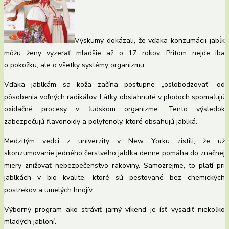
Výskumy dokázali, že vďaka konzumácii jabĺk
môžu ženy vyzerať mladšie až o 17 rokov. Pritom nejde iba
o pokožku, ale o všetky systémy organizmu.
Vďaka jablkám sa koža začína postupne „oslobodzovať“ od
pôsobenia voľných radikálov. Látky obsiahnuté v plodoch spomaľujú
oxidačné procesy v ľudskom organizme. Tento výsledok
zabezpečujú flavonoidy a polyfenoly, ktoré obsahujú jablká.
Medzitým vedci z univerzity v New Yorku zistili, že už
skonzumovanie jedného čerstvého jablka denne pomáha do značnej
miery znižovať nebezpečenstvo rakoviny. Samozrejme, to platí pri
jablkách v bio kvalite, ktoré sú pestované bez chemických
postrekov a umelých hnojív.
Výborný program ako stráviť jarný víkend je ísť vysadiť niekoľko
mladých jabloní.