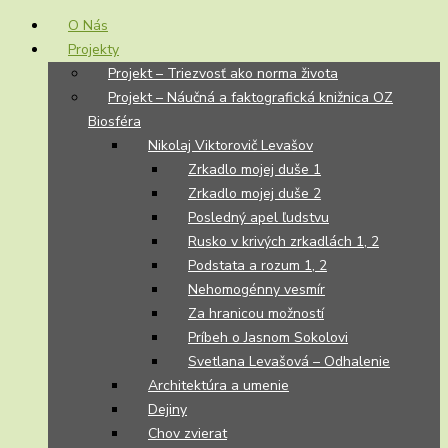
O Nás
Projekty
Projekt – Triezvosť ako norma života
Projekt – Náučná a faktografická knižnica OZ
Biosféra
Nikolaj Viktorovič Levašov
Zrkadlo mojej duše 1
Zrkadlo mojej duše 2
Posledný apel ľudstvu
Rusko v krivých zrkadlách 1, 2
Podstata a rozum 1, 2
Nehomogénny vesmír
Za hranicou možností
Príbeh o Jasnom Sokolovi
Svetlana Levašová – Odhalenie
Architektúra a umenie
Dejiny
Chov zvierat