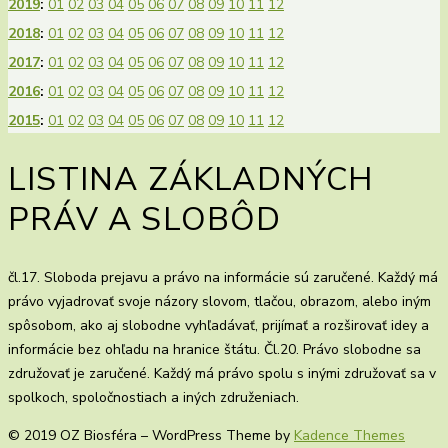
2019
:
01
02
03
04
05
06
07
08
09
10
11
12
2018
:
01
02
03
04
05
06
07
08
09
10
11
12
2017
:
01
02
03
04
05
06
07
08
09
10
11
12
2016
:
01
02
03
04
05
06
07
08
09
10
11
12
2015
:
01
02
03
04
05
06
07
08
09
10
11
12
LISTINA ZÁKLADNÝCH
PRÁV A SLOBÔD
čl.17. Sloboda prejavu a právo na informácie sú zaručené. Každý má
právo vyjadrovať svoje názory slovom, tlačou, obrazom, alebo iným
spôsobom, ako aj slobodne vyhľadávať, prijímať a rozširovať idey a
informácie bez ohľadu na hranice štátu. Čl.20. Právo slobodne sa
združovať je zaručené. Každý má právo spolu s inými združovať sa v
spolkoch, spoločnostiach a iných združeniach.
© 2019 OZ Biosféra – WordPress Theme by
Kadence Themes