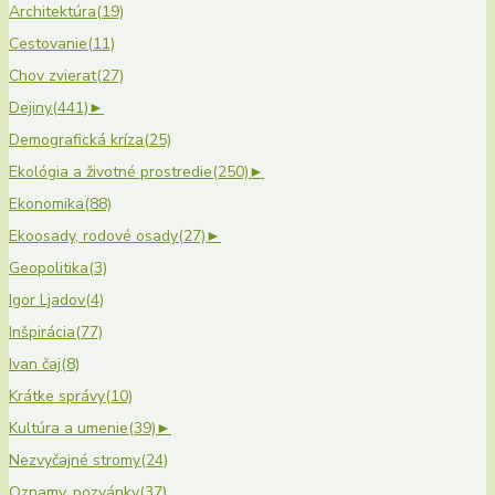
Architektúra
(19)
Cestovanie
(11)
Chov zvierat
(27)
Dejiny
(441)
►
Demografická kríza
(25)
Ekológia a životné prostredie
(250)
►
Ekonomika
(88)
Ekoosady, rodové osady
(27)
►
Geopolitika
(3)
Igor Ljadov
(4)
Inšpirácia
(77)
Ivan čaj
(8)
Krátke správy
(10)
Kultúra a umenie
(39)
►
Nezvyčajné stromy
(24)
Oznamy, pozvánky
(37)