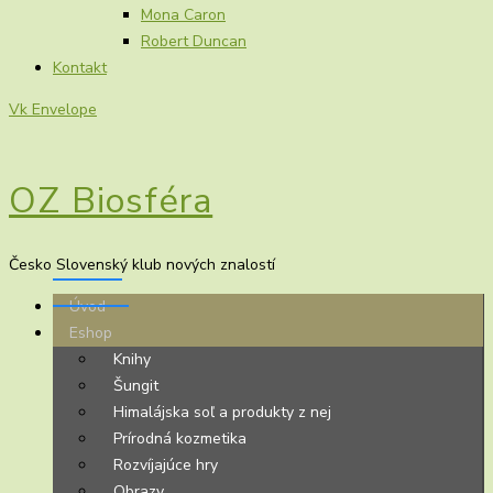
Mona Caron
Robert Duncan
Kontakt
Vk
Envelope
OZ Biosféra
Česko Slovenský klub nových znalostí
Úvod
Eshop
Knihy
Šungit
Himalájska soľ a produkty z nej
Prírodná kozmetika
Rozvíjajúce hry
Obrazy