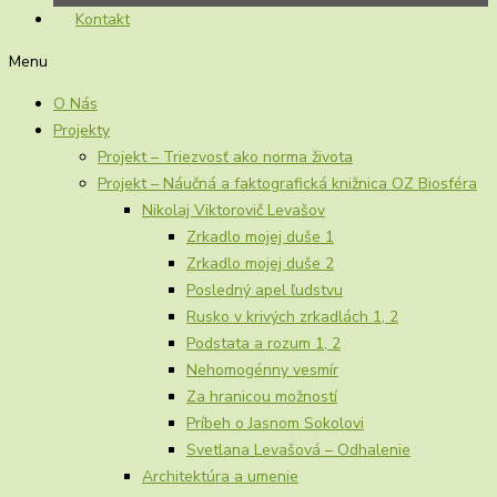
Kontakt
Menu
O Nás
Projekty
Projekt – Triezvosť ako norma života
Projekt – Náučná a faktografická knižnica OZ Biosféra
Nikolaj Viktorovič Levašov
Zrkadlo mojej duše 1
Zrkadlo mojej duše 2
Posledný apel ľudstvu
Rusko v krivých zrkadlách 1, 2
Podstata a rozum 1, 2
Nehomogénny vesmír
Za hranicou možností
Príbeh o Jasnom Sokolovi
Svetlana Levašová – Odhalenie
Architektúra a umenie