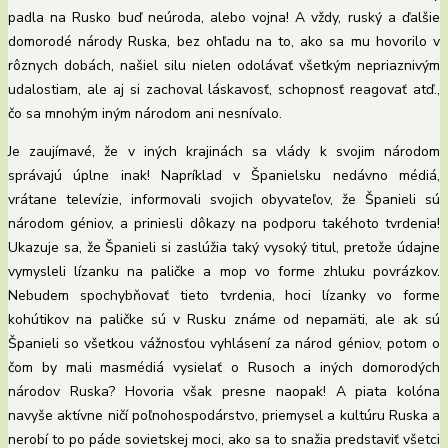
padla na Rusko buď neúroda, alebo vojna! A vždy, ruský a ďalšie
domorodé národy Ruska, bez ohľadu na to, ako sa mu hovorilo v
rôznych dobách, našiel silu nielen odolávať všetkým nepriaznivým
udalostiam, ale aj si zachoval láskavosť, schopnosť reagovať atď.,
čo sa mnohým iným národom ani nesnívalo.
Je zaujímavé, že v iných krajinách sa vlády k svojim národom
správajú úplne inak! Napríklad v Španielsku nedávno médiá,
vrátane televízie, informovali svojich obyvateľov, že Španieli sú
národom géniov, a priniesli dôkazy na podporu takéhoto tvrdenia!
Ukazuje sa, že Španieli si zaslúžia taký vysoký titul, pretože údajne
vymysleli lízanku na paličke a mop vo forme zhluku povrázkov.
Nebudem spochybňovať tieto tvrdenia, hoci lízanky vo forme
kohútikov na paličke sú v Rusku známe od nepamäti, ale ak sú
Španieli so všetkou vážnosťou vyhlásení za národ géniov, potom o
čom by mali masmédiá vysielať o Rusoch a iných domorodých
národov Ruska? Hovoria však presne naopak! A piata kolóna
navyše aktívne ničí poľnohospodárstvo, priemysel a kultúru Ruska a
nerobí to po páde sovietskej moci, ako sa to snažia predstaviť všetci