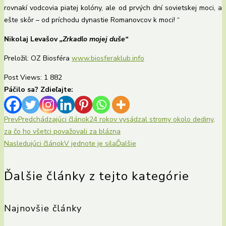
rovnakí vodcovia piatej kolóny, ale od prvých dní sovietskej moci, a
ešte skôr – od príchodu dynastie Romanovcov k moci! “
Nikolaj Levašov
„Zrkadlo mojej duše“
Preložil: OZ Biosféra
www.biosferaklub.info
Post Views:
1 882
Páčilo sa? Zdieľajte:
Prev
Predchádzajúci článok
24 rokov vysádzal stromy okolo dediny,
za čo ho všetci považovali za blázna
Nasledujúci článok
V jednote je sila
Ďalšie
Ďalšie články z tejto kategórie
Najnovšie články