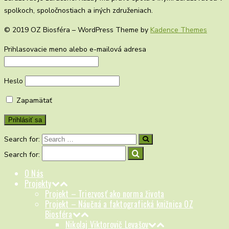
spolkoch, spoločnostiach a iných združeniach.
© 2019 OZ Biosféra – WordPress Theme by
Kadence Themes
Prihlasovacie meno alebo e-mailová adresa
Heslo
Zapamätať
Search for:
Search for:
O Nás
Projekty
Projekt – Triezvosť ako norma života
Projekt – Náučná a faktografická knižnica OZ
Biosféra
Nikolaj Viktorovič Levašov