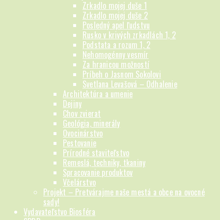
Zrkadlo mojej duše 1
Zrkadlo mojej duše 2
Posledný apel ľudstvu
Rusko v krivých zrkadlách 1, 2
Podstata a rozum 1, 2
Nehomogénny vesmír
Za hranicou možností
Príbeh o Jasnom Sokolovi
Svetlana Levašová – Odhalenie
Architektúra a umenie
Dejiny
Chov zvierat
Geológia, minerály
Ovocinárstvo
Pestovanie
Prírodné staviteľstvo
Remeslá, techniky, tkaniny
Spracovanie produktov
Včelárstvo
Projekt – Pretvárajme naše mestá a obce na ovocné
sady!
Vydavateľstvo Biosféra