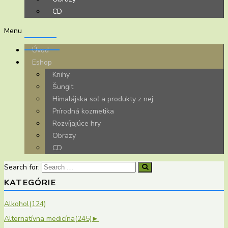
CD
Menu
Úvod
Eshop
Knihy
Šungit
Himalájska soľ a produkty z nej
Prírodná kozmetika
Rozvíjajúce hry
Obrazy
CD
Search for:
KATEGÓRIE
Alkohol
(124)
Alternatívna medicína
(245)
►