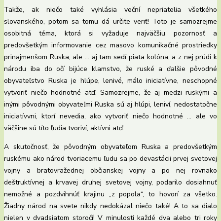
Takže, ak niečo také vyhlásia veční nepriatelia všetkého
slovanského, potom sa tomu dá určite veriť! Toto je samozrejme
osobitná téma, ktorá si vyžaduje najväčšiu pozornosť a
predovšetkým informovanie cez masovo komunikačné prostriedky
prinajmenšom Ruska, ale … aj tam sedí piata kolóna, a z nej prúdi k
národu iba do očí bijúce klamstvo, že ruské a ďalšie pôvodné
obyvateľstvo Ruska je hlúpe, lenivé, málo iniciatívne, neschopné
vytvoriť niečo hodnotné atď. Samozrejme, že aj medzi ruskými a
inými pôvodnými obyvateľmi Ruska sú aj hlúpi, leniví, nedostatočne
iniciatívvni, ktorí nevedia, ako vytvoriť niečo hodnotné … ale vo
väčšine sú títo ľudia tvoriví, aktívni atď.
A skutočnosť, že pôvodným obyvateľom Ruska a predovšetkým
ruskému ako národ tvoriacemu ľudu sa po devastácii prvej svetovej
vojny a bratovražednej občianskej vojny a po nej rovnako
deštruktívnej a krvavej druhej svetovej vojny, podarilo dosiahnuť
nemožné a pozdvihnúť krajinu „z popola“, to hovorí za všetko.
Žiadny národ na svete nikdy nedokázal niečo také! A to sa dialo
nielen v dvadsiatom storočí! V minulosti každé dva alebo tri roky