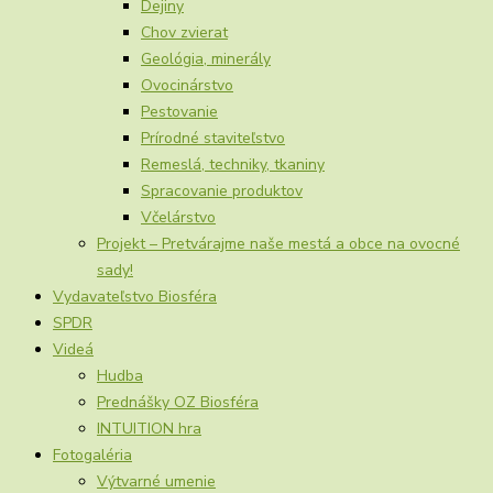
Dejiny
Chov zvierat
Geológia, minerály
Ovocinárstvo
Pestovanie
Prírodné staviteľstvo
Remeslá, techniky, tkaniny
Spracovanie produktov
Včelárstvo
Projekt – Pretvárajme naše mestá a obce na ovocné
sady!
Vydavateľstvo Biosféra
SPDR
Videá
Hudba
Prednášky OZ Biosféra
INTUITION hra
Fotogaléria
Výtvarné umenie