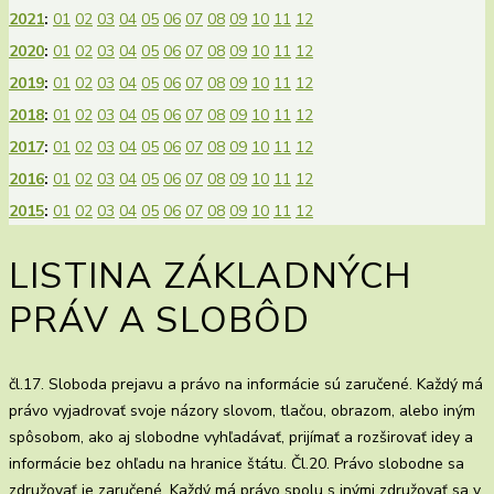
2021
:
01
02
03
04
05
06
07
08
09
10
11
12
2020
:
01
02
03
04
05
06
07
08
09
10
11
12
2019
:
01
02
03
04
05
06
07
08
09
10
11
12
2018
:
01
02
03
04
05
06
07
08
09
10
11
12
2017
:
01
02
03
04
05
06
07
08
09
10
11
12
2016
:
01
02
03
04
05
06
07
08
09
10
11
12
2015
:
01
02
03
04
05
06
07
08
09
10
11
12
LISTINA ZÁKLADNÝCH
PRÁV A SLOBÔD
čl.17. Sloboda prejavu a právo na informácie sú zaručené. Každý má
právo vyjadrovať svoje názory slovom, tlačou, obrazom, alebo iným
spôsobom, ako aj slobodne vyhľadávať, prijímať a rozširovať idey a
informácie bez ohľadu na hranice štátu. Čl.20. Právo slobodne sa
združovať je zaručené. Každý má právo spolu s inými združovať sa v