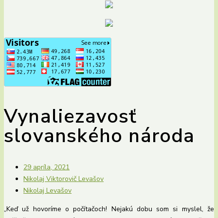
Vynaliezavosť
slovanského národa
29 apríla, 2021
Nikolaj Viktorovič Levašov
Nikolaj Levašov
„Keď už hovoríme o počítačoch! Nejakú dobu som si myslel, že