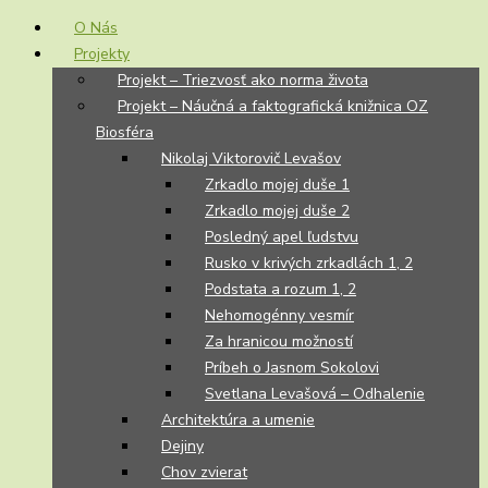
O Nás
Projekty
Projekt – Triezvosť ako norma života
Projekt – Náučná a faktografická knižnica OZ
Biosféra
Nikolaj Viktorovič Levašov
Zrkadlo mojej duše 1
Zrkadlo mojej duše 2
Posledný apel ľudstvu
Rusko v krivých zrkadlách 1, 2
Podstata a rozum 1, 2
Nehomogénny vesmír
Za hranicou možností
Príbeh o Jasnom Sokolovi
Svetlana Levašová – Odhalenie
Architektúra a umenie
Dejiny
Chov zvierat