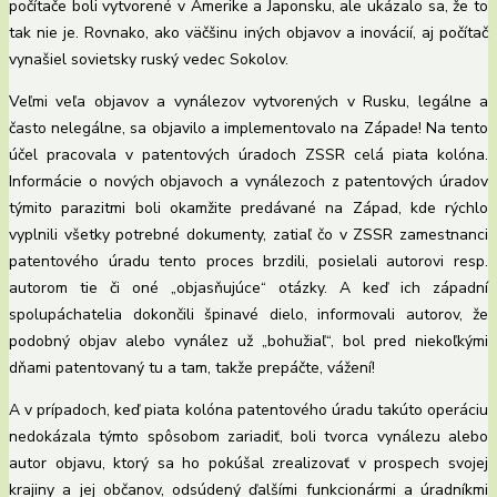
počítače boli vytvorené v Amerike a Japonsku, ale ukázalo sa, že to
tak nie je. Rovnako, ako väčšinu iných objavov a inovácií, aj počítač
vynašiel sovietsky ruský vedec Sokolov.
Veľmi veľa objavov a vynálezov vytvorených v Rusku, legálne a
často nelegálne, sa objavilo a implementovalo na Západe! Na tento
účel pracovala v patentových úradoch ZSSR celá piata kolóna.
Informácie o nových objavoch a vynálezoch z patentových úradov
týmito parazitmi boli okamžite predávané na Západ, kde rýchlo
vyplnili všetky potrebné dokumenty, zatiaľ čo v ZSSR zamestnanci
patentového úradu tento proces brzdili, posielali autorovi resp.
autorom tie či oné „objasňujúce“ otázky. A keď ich západní
spolupáchatelia dokončili špinavé dielo, informovali autorov, že
podobný objav alebo vynález už „bohužiaľ“, bol pred niekoľkými
dňami patentovaný tu a tam, takže prepáčte, vážení!
A v prípadoch, keď piata kolóna patentového úradu takúto operáciu
nedokázala týmto spôsobom zariadiť, boli tvorca vynálezu alebo
autor objavu, ktorý sa ho pokúšal zrealizovať v prospech svojej
krajiny a jej občanov, odsúdený ďalšími funkcionármi a úradníkmi