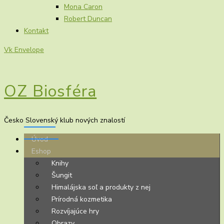
Mona Caron
Robert Duncan
Kontakt
Vk
Envelope
OZ Biosféra
Česko Slovenský klub nových znalostí
Úvod
Eshop
Knihy
Šungit
Himalájska soľ a produkty z nej
Prírodná kozmetika
Rozvíjajúce hry
Obrazy