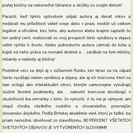
piatej kolóny na nekonečné ťahanice a skúšky so svojím dielom!
Paraziti, keď týmto spôsobom ubíjali autora aj desať rokov a
nedávali mu príležitosť vidieť svoje dielo v praxi, neskôr už celkom
legálne a oficiálne, bez toho, aby autorovi alebo krajine zaplatili čo
len jediný cent, realizovali vo svoj prospech tieto vynálezy a objavy
veľmi rýchlo k životu. Alebo jednoducho autora zahnali do kúta a
kúpili od neho práva za rovnaké drobné a … zarábali na tom milióny,
miliardy a niekedy aj bilióny!
Podobné veci sa dejú aj v súčasnom Rusku, len teraz sa na západ
často vyvážajú nielen vynálezy a objavy, ale aj ich tvorcovia, ktorí sa
tam ocitajú ako intelektuálni otroci, ktorým samozrejme vytvárajú
slušné životné podmienky, ale .. samotní tvorcovia dostávajú v
skutočnosti iba omrvinky z toho, čo vytvorili. A to nie je výmysel, ani
slepá chvála všetkého ruského a slovanského, presnejšie
slovansko-árijského. Podľa Britskej akadémie vied, ktorú je ťažké, ba
priam nemožné, obviňovať zo slavofilizmu, 80 PERCENT VŠETKÝCH
SVETOVÝCH OBJAVOV JE VYTVORENÝCH SLOVANMI!