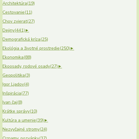
Architektúra
(19)
Cestovanie
(11)
Chov zvierat
(27)
Dejiny
(441)
►
Demografická kríza
(25)
Ekológia a životné prostredie
(250)
►
Ekonomika
(88)
Ekoosady, rodové osady
(27)
►
Geopolitika
(3)
Igor Ljadov
(4)
Inšpirácia
(77)
Ivan čaj
(8)
Krátke správy
(10)
Kultúra a umenie
(39)
►
Nezvyčajné stromy
(24)
Oznamy, pozvánky
(37)