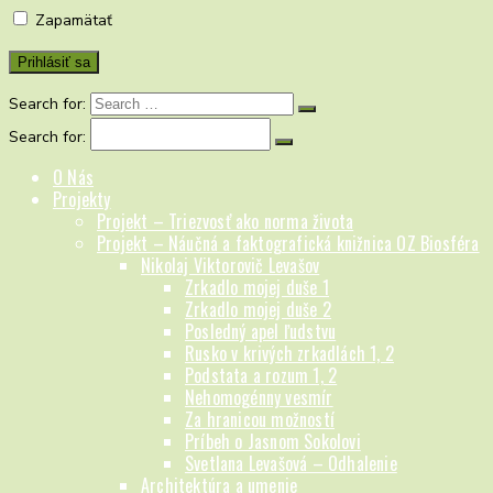
Zapamätať
Search for:
Search for:
O Nás
Projekty
Projekt – Triezvosť ako norma života
Projekt – Náučná a faktografická knižnica OZ Biosféra
Nikolaj Viktorovič Levašov
Zrkadlo mojej duše 1
Zrkadlo mojej duše 2
Posledný apel ľudstvu
Rusko v krivých zrkadlách 1, 2
Podstata a rozum 1, 2
Nehomogénny vesmír
Za hranicou možností
Príbeh o Jasnom Sokolovi
Svetlana Levašová – Odhalenie
Architektúra a umenie