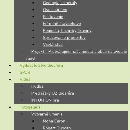
Geológia, minerály
Ovocinárstvo
Pestovanie
Prírodné staviteľstvo
Remeslá, techniky, tkaniny
Spracovanie produktov
Včelárstvo
Projekt – Pretvárajme naše mestá a obce na ovocné
sady!
Vydavateľstvo Biosféra
SPDR
Videá
Hudba
Prednášky OZ Biosféra
INTUITION hra
Fotogaléria
Výtvarné umenie
Mona Caron
Robert Duncan