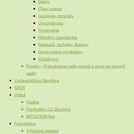
Dejiny
Chov zvierat
Geológia, minerály
Ovocinárstvo
Pestovanie
Prírodné staviteľstvo
Remeslá, techniky, tkaniny
Spracovanie produktov
Včelárstvo
Projekt – Pretvárajme naše mestá a obce na ovocné
sady!
Vydavateľstvo Biosféra
SPDR
Videá
Hudba
Prednášky OZ Biosféra
INTUITION hra
Fotogaléria
Výtvarné umenie