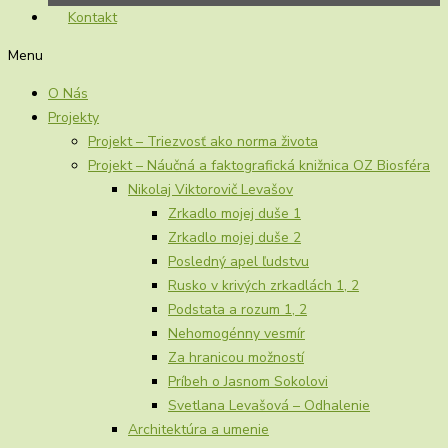
Kontakt
Menu
O Nás
Projekty
Projekt – Triezvosť ako norma života
Projekt – Náučná a faktografická knižnica OZ Biosféra
Nikolaj Viktorovič Levašov
Zrkadlo mojej duše 1
Zrkadlo mojej duše 2
Posledný apel ľudstvu
Rusko v krivých zrkadlách 1, 2
Podstata a rozum 1, 2
Nehomogénny vesmír
Za hranicou možností
Príbeh o Jasnom Sokolovi
Svetlana Levašová – Odhalenie
Architektúra a umenie