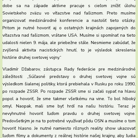
dobe sa na západe aktívne pracuje s cieľom znížiť úlohu
Sovietskeho zväzu vo víťazstve nad fašizmom. Preto musíme
organizovať medzinárodné konferencie a nastoliť tieto otázky.
Pritom je nutné hovoriť aj o ostatných krajinách zapojených do
víťazstva nad fašizmom, vrátane USA. Musíme si spomínať na tieto
udalosti nielen 9. mája, ale priebežne stále. Nesmieme zabúdať, že
zvýšená aktivita nacistických hnutí, to je výsledok skreslenia
histórie druhej svetovej vojny.“
Vladimír Džabarov, zástupca Rady federácie pre medzinárodné
záležitosti: „Súčasné predstavy o druhej svetovej vojne sú
výsledkom šialenej politiky, ktorá prebiehala v Rusku po roku 1990,
po rozpade ZSSR. Po rozpade ZSSR sme si začali sypať na hlavu
popol a hovoriť, že sme takmer všetkému na vine. To bol hlboký
omyl. Naopak, mali sme byť hrdí na našu históriu. Teraz je
nevyhnutné hovoriť ľuďom pravdu o druhej svetovej vojne.
Predovšetkým je na to potrebné využívať pôdu OSN a musíme o tom
hovoriť hlasno. Je nutné namiesto rôznych reality show ukazovať
ľuďom filmy a dokumenty z reálnej histórie našej krajiny, aby ľudia