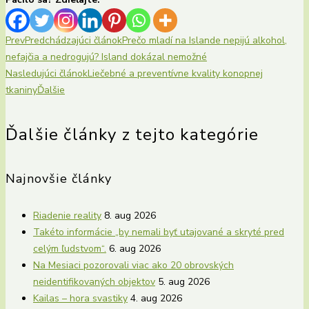
Prev
Predchádzajúci článok
Prečo mladí na Islande nepijú alkohol,
nefajčia a nedrogujú? Island dokázal nemožné
Nasledujúci článok
Liečebné a preventívne kvality konopnej
tkaniny
Ďalšie
Ďalšie články z tejto kategórie
Najnovšie články
Riadenie reality
8. aug 2026
Takéto informácie „by nemali byť utajované a skryté pred
celým ľudstvom“.
6. aug 2026
Na Mesiaci pozorovali viac ako 20 obrovských
neidentifikovaných objektov
5. aug 2026
Kailas – hora svastiky
4. aug 2026