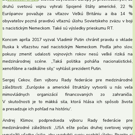
druhú svetovú vojnu vyhrali Spojené štáty americké, 22 %
Európanov považuje za víťazov Veľkú Britániu a iba 14 %
obyvateľov pozná pravdivú víťaznú úlohu Sovietskeho zväzu v boji
s nacistickým Nemeckom. Také sú výsledky prieskumu RT.
Koncom apríla 2017 vyzval Vladimír Putin chrániť pravdu o vklade
Ruska k víťazstvu nad nacistickým Nemeckom. Podľa jeho slov,
pokusy zmeniť udalosti vojnových rokov nesú veľké riziká na
medzinárodnej scéne. „Taká politika poháňa nacionalistické,
xenofóbne a radikálne sily,“ vyhlásil prezident Putin.
Sergej Cekov, člen výboru Rady federácie pre medzinárodné
záležitosti: „Európske a americké štruktúry vytvorili u nás veľa
mimovládnych organizácií financovaných zo zahraničia.
V skutočnosti je to mäkká sila, ktorá hlása ich spôsob života
a presadzuje ich pohľad na históriu“.
Andrej Klimov, podpredseda výboru Rady federácie pre
medzinárodné záležitosti: „USA ešte počas druhej svetovej vojny
vynaložili všetko úsilie, aby vyzdvihli svoju osobitú úlohu. Pozrite si