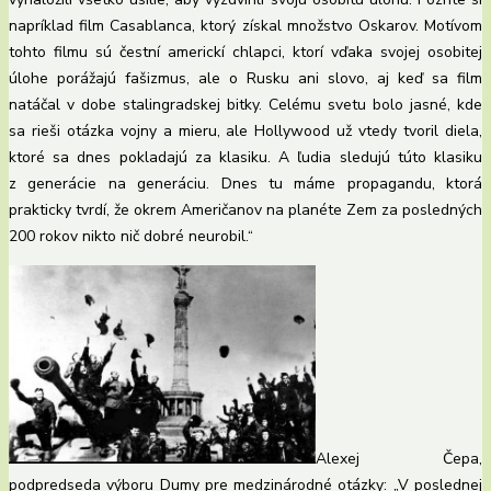
napríklad film Casablanca, ktorý získal množstvo Oskarov. Motívom
tohto filmu sú čestní americkí chlapci, ktorí vďaka svojej osobitej
úlohe porážajú fašizmus, ale o Rusku ani slovo, aj keď sa film
natáčal v dobe stalingradskej bitky. Celému svetu bolo jasné, kde
sa rieši otázka vojny a mieru, ale Hollywood už vtedy tvoril diela,
ktoré sa dnes pokladajú za klasiku. A ľudia sledujú túto klasiku
z generácie na generáciu. Dnes tu máme propagandu, ktorá
prakticky tvrdí, že okrem Američanov na planéte Zem za posledných
200 rokov nikto nič dobré neurobil.“
Alexej Čepa,
podpredseda výboru Dumy pre medzinárodné otázky: „V poslednej