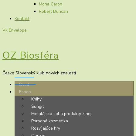
Mona Caron
Robert Duncan
Kontakt
Vk
Envelope
OZ Biosféra
Česko Slovenský klub nových znalostí
Úvod
Eshop
Knihy
Šungit
Himalájska soľ a produkty z nej
Prírodná kozmetika
Rozvíjajúce hry
Obrazy