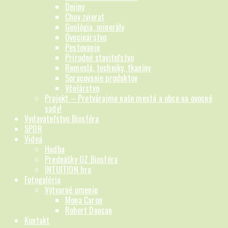
Dejiny
Chov zvierat
Geológia, minerály
Ovocinárstvo
Pestovanie
Prírodné staviteľstvo
Remeslá, techniky, tkaniny
Spracovanie produktov
Včelárstvo
Projekt – Pretvárajme naše mestá a obce na ovocné
sady!
Vydavateľstvo Biosféra
SPDR
Videá
Hudba
Prednášky OZ Biosféra
INTUITION hra
Fotogaléria
Výtvarné umenie
Mona Caron
Robert Duncan
Kontakt