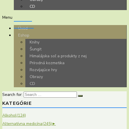
CD
Menu
Úvod
Eshop
Knihy
Šungit
Himalájska soľ a produkty z nej
Prírodná kozmetika
Rozvíjajúce hry
Obrazy
CD
Search for:
KATEGÓRIE
Alkohol
(124)
Alternatívna medicína
(245)
►