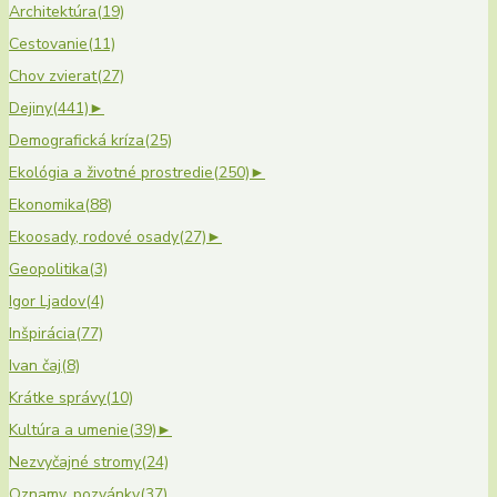
Architektúra
(19)
Cestovanie
(11)
Chov zvierat
(27)
Dejiny
(441)
►
Demografická kríza
(25)
Ekológia a životné prostredie
(250)
►
Ekonomika
(88)
Ekoosady, rodové osady
(27)
►
Geopolitika
(3)
Igor Ljadov
(4)
Inšpirácia
(77)
Ivan čaj
(8)
Krátke správy
(10)
Kultúra a umenie
(39)
►
Nezvyčajné stromy
(24)
Oznamy, pozvánky
(37)