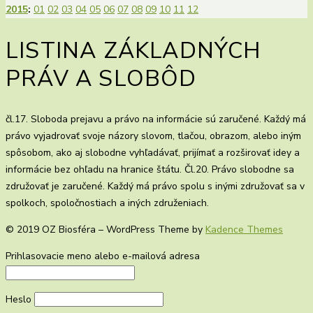
2015
:
01
02
03
04
05
06
07
08
09
10
11
12
LISTINA ZÁKLADNÝCH
PRÁV A SLOBÔD
čl.17. Sloboda prejavu a právo na informácie sú zaručené. Každý má
právo vyjadrovať svoje názory slovom, tlačou, obrazom, alebo iným
spôsobom, ako aj slobodne vyhľadávať, prijímať a rozširovať idey a
informácie bez ohľadu na hranice štátu. Čl.20. Právo slobodne sa
združovať je zaručené. Každý má právo spolu s inými združovať sa v
spolkoch, spoločnostiach a iných združeniach.
© 2019 OZ Biosféra – WordPress Theme by
Kadence Themes
Prihlasovacie meno alebo e-mailová adresa
Heslo