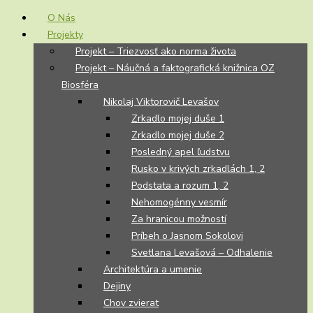
O Nás
Projekty
Projekt – Triezvosť ako norma života
Projekt – Náučná a faktografická knižnica OZ
Biosféra
Nikolaj Viktorovič Levašov
Zrkadlo mojej duše 1
Zrkadlo mojej duše 2
Posledný apel ľudstvu
Rusko v krivých zrkadlách 1, 2
Podstata a rozum 1, 2
Nehomogénny vesmír
Za hranicou možností
Príbeh o Jasnom Sokolovi
Svetlana Levašová – Odhalenie
Architektúra a umenie
Dejiny
Chov zvierat