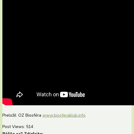
Preložil: OZ Biosféra
www.biosferaklub.info
Post Views:
514
Páčilo sa? Zdieľajte: