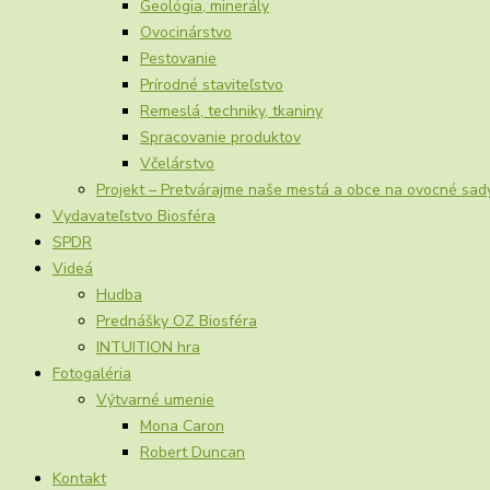
Geológia, minerály
Ovocinárstvo
Pestovanie
Prírodné staviteľstvo
Remeslá, techniky, tkaniny
Spracovanie produktov
Včelárstvo
Projekt – Pretvárajme naše mestá a obce na ovocné sad
Vydavateľstvo Biosféra
SPDR
Videá
Hudba
Prednášky OZ Biosféra
INTUITION hra
Fotogaléria
Výtvarné umenie
Mona Caron
Robert Duncan
Kontakt