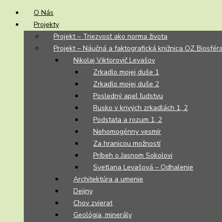
O Nás
Projekty
Projekt – Triezvosť ako norma života
Projekt – Náučná a faktografická knižnica OZ Biosfér
Nikolaj Viktorovič Levašov
Zrkadlo mojej duše 1
Zrkadlo mojej duše 2
Posledný apel ľudstvu
Rusko v krivých zrkadlách 1, 2
Podstata a rozum 1, 2
Nehomogénny vesmír
Za hranicou možností
Príbeh o Jasnom Sokolovi
Svetlana Levašová – Odhalenie
Architektúra a umenie
Dejiny
Chov zvierat
Geológia, minerály