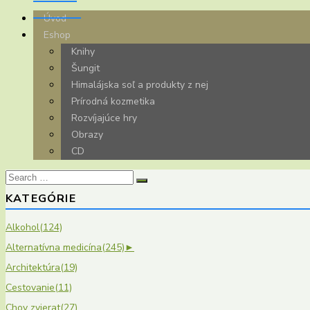
Úvod
Eshop
Knihy
Šungit
Himalájska soľ a produkty z nej
Prírodná kozmetika
Rozvíjajúce hry
Obrazy
CD
Search
for:
KATEGÓRIE
Alkohol
(124)
Alternatívna medicína
(245)
►
Architektúra
(19)
Cestovanie
(11)
Chov zvierat
(27)