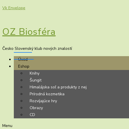
Vk
Envelope
OZ Biosféra
Česko Slovenský klub nových znalostí
Úvod
Eshop
Knihy
Šungit
Himalájska soľ a produkty z nej
Prírodná kozmetika
Rozvíjajúce hry
Obrazy
CD
Menu