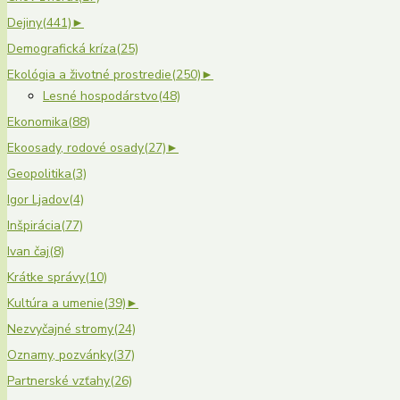
Dejiny
(441)
►
Demografická kríza
(25)
Ekológia a životné prostredie
(250)
►
Lesné hospodárstvo
(48)
Ekonomika
(88)
Ekoosady, rodové osady
(27)
►
Geopolitika
(3)
Igor Ljadov
(4)
Inšpirácia
(77)
Ivan čaj
(8)
Krátke správy
(10)
Kultúra a umenie
(39)
►
Nezvyčajné stromy
(24)
Oznamy, pozvánky
(37)
Partnerské vzťahy
(26)