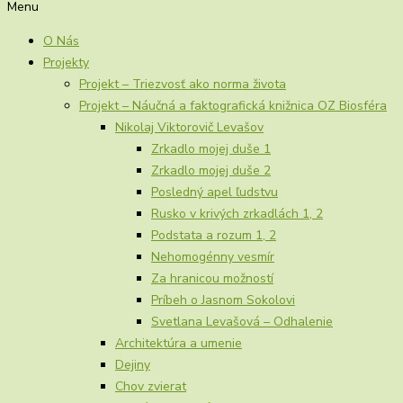
Menu
O Nás
Projekty
Projekt – Triezvosť ako norma života
Projekt – Náučná a faktografická knižnica OZ Biosféra
Nikolaj Viktorovič Levašov
Zrkadlo mojej duše 1
Zrkadlo mojej duše 2
Posledný apel ľudstvu
Rusko v krivých zrkadlách 1, 2
Podstata a rozum 1, 2
Nehomogénny vesmír
Za hranicou možností
Príbeh o Jasnom Sokolovi
Svetlana Levašová – Odhalenie
Architektúra a umenie
Dejiny
Chov zvierat