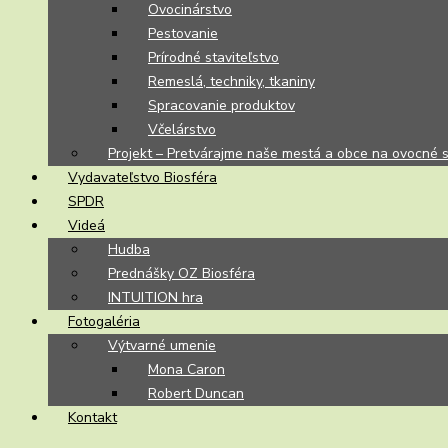
Ovocinárstvo
Pestovanie
Prírodné staviteľstvo
Remeslá, techniky, tkaniny
Spracovanie produktov
Včelárstvo
Projekt – Pretvárajme naše mestá a obce na ovocné 
Vydavateľstvo Biosféra
SPDR
Videá
Hudba
Prednášky OZ Biosféra
INTUITION hra
Fotogaléria
Výtvarné umenie
Mona Caron
Robert Duncan
Kontakt