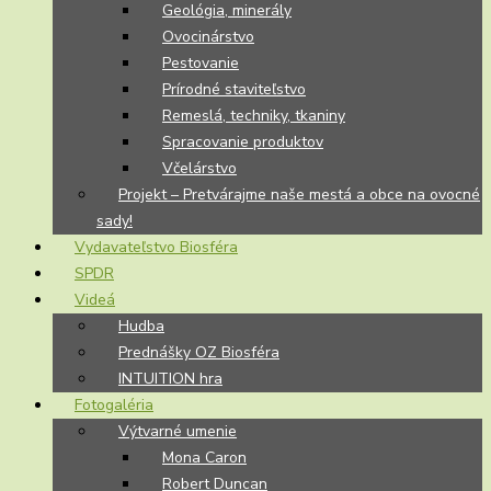
Geológia, minerály
Ovocinárstvo
Pestovanie
Prírodné staviteľstvo
Remeslá, techniky, tkaniny
Spracovanie produktov
Včelárstvo
Projekt – Pretvárajme naše mestá a obce na ovocné
sady!
Vydavateľstvo Biosféra
SPDR
Videá
Hudba
Prednášky OZ Biosféra
INTUITION hra
Fotogaléria
Výtvarné umenie
Mona Caron
Robert Duncan