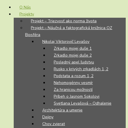
O Nás
Projekty
Projekt – Triezvosť ako norma života
Projekt – Náučná a faktografická knižnica OZ
Biosféra
Nikolaj Viktorovič Levašov
Zrkadlo mojej duše 1
Zrkadlo mojej duše 2
Posledný apel ľudstvu
Rusko v krivých zrkadlách 1, 2
Podstata a rozum 1, 2
Nehomogénny vesmír
Za hranicou možností
Príbeh o Jasnom Sokolovi
Svetlana Levašová – Odhalenie
Architektúra a umenie
Dejiny
Chov zvierat