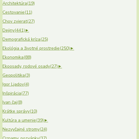
Architektúra
(19)
Cestovanie
(11)
Chov zvierat
(27)
Dejiny
(441)
►
Demografická kríza
(25)
Ekológia a životné prostredie
(250)
►
Ekonomika
(88)
Ekoosady, rodové osady
(27)
►
Geopolitika
(3)
Igor Ljadov
(4)
Inšpirácia
(77)
Ivan čaj
(8)
Krátke správy
(10)
Kultúra a umenie
(39)
►
Nezvyčajné stromy
(24)
Oznamy, pozvánky
(37)