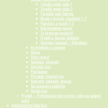
Zrkadlo mojej duše 1
Zrkadlo mojej duše 2
Posledný apel ľudstvu
Rusko v krivých zrkadlách 1, 2
Podstata a rozum 1, 2
Nehomogénny vesmír
Za hranicou možností
Príbeh o Jasnom Sokolovi
Svetlana Levašová – Odhalenie
Architektúra a umenie
Dejiny
Chov zvierat
Geológia, minerály
Ovocinárstvo
Pestovanie
Prírodné staviteľstvo
Remeslá, techniky, tkaniny
Spracovanie produktov
Včelárstvo
Projekt – Pretvárajme naše mestá a obce na ovocné
sady!
Vydavateľstvo Biosféra