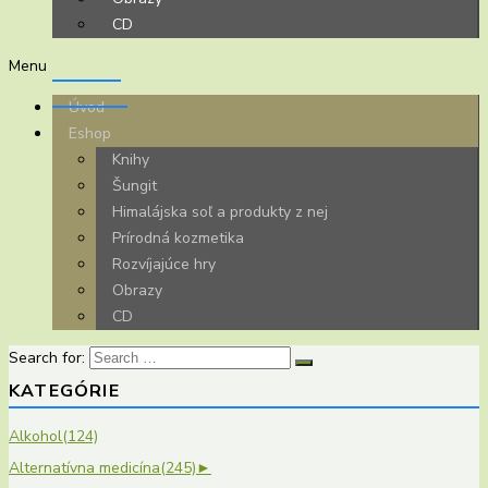
CD
Menu
Úvod
Eshop
Knihy
Šungit
Himalájska soľ a produkty z nej
Prírodná kozmetika
Rozvíjajúce hry
Obrazy
CD
Search for:
KATEGÓRIE
Alkohol
(124)
Alternatívna medicína
(245)
►