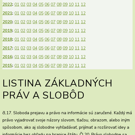
2022
:
01
02
03
04
05
06
07
08
09
10
11
12
2021
:
01
02
03
04
05
06
07
08
09
10
11
12
2020
:
01
02
03
04
05
06
07
08
09
10
11
12
2019
:
01
02
03
04
05
06
07
08
09
10
11
12
2018
:
01
02
03
04
05
06
07
08
09
10
11
12
2017
:
01
02
03
04
05
06
07
08
09
10
11
12
2016
:
01
02
03
04
05
06
07
08
09
10
11
12
2015
:
01
02
03
04
05
06
07
08
09
10
11
12
LISTINA ZÁKLADNÝCH
PRÁV A SLOBÔD
čl.17. Sloboda prejavu a právo na informácie sú zaručené. Každý má
právo vyjadrovať svoje názory slovom, tlačou, obrazom, alebo iným
spôsobom, ako aj slobodne vyhľadávať, prijímať a rozširovať idey a
informácie bez ohľadu na hranice štátu. Čl.20. Právo slobodne sa