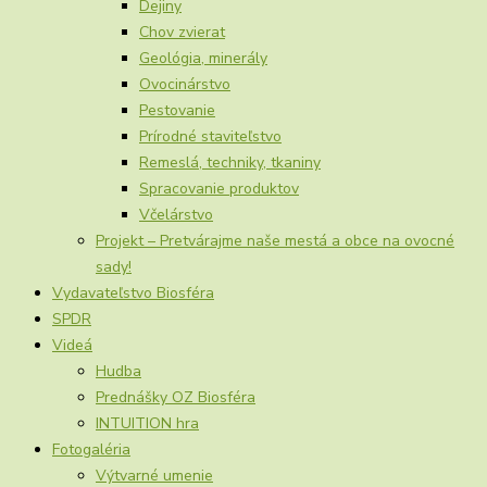
Dejiny
Chov zvierat
Geológia, minerály
Ovocinárstvo
Pestovanie
Prírodné staviteľstvo
Remeslá, techniky, tkaniny
Spracovanie produktov
Včelárstvo
Projekt – Pretvárajme naše mestá a obce na ovocné
sady!
Vydavateľstvo Biosféra
SPDR
Videá
Hudba
Prednášky OZ Biosféra
INTUITION hra
Fotogaléria
Výtvarné umenie