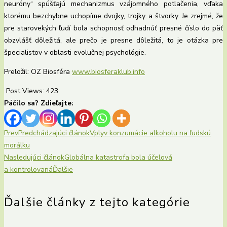
neuróny“ spúšťajú mechanizmus vzájomného potlačenia, vďaka
ktorému bezchybne uchopíme dvojky, trojky a štvorky. Je zrejmé, že
pre starovekých ľudí bola schopnosť odhadnúť presné číslo do päť
obzvlášť dôležitá, ale prečo je presne dôležitá, to je otázka pre
špecialistov v oblasti evolučnej psychológie.
Preložil: OZ Biosféra
www.biosferaklub.info
Post Views:
423
Páčilo sa? Zdieľajte:
Prev
Predchádzajúci článok
Vplyv konzumácie alkoholu na ľudskú
morálku
Nasledujúci článok
Globálna katastrofa bola účelová
a kontrolovaná
Ďalšie
Ďalšie články z tejto kategórie