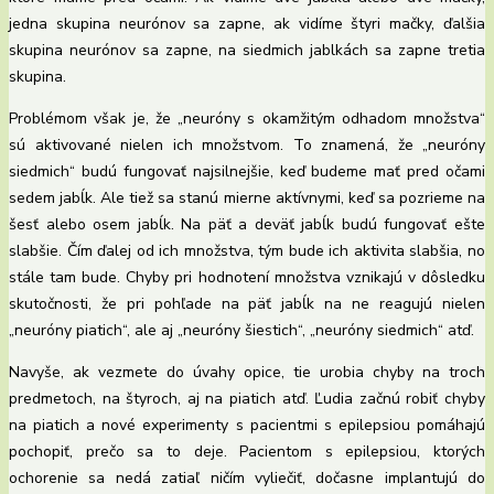
jedna skupina neurónov sa zapne, ak vidíme štyri mačky, ďalšia
skupina neurónov sa zapne, na siedmich jablkách sa zapne tretia
skupina.
Problémom však je, že „neuróny s okamžitým odhadom množstva“
sú aktivované nielen ich množstvom. To znamená, že „neuróny
siedmich“ budú fungovať najsilnejšie, keď budeme mať pred očami
sedem jabĺk. Ale tiež sa stanú mierne aktívnymi, keď sa pozrieme na
šesť alebo osem jabĺk. Na päť a deväť jabĺk budú fungovať ešte
slabšie. Čím ďalej od ich množstva, tým bude ich aktivita slabšia, no
stále tam bude. Chyby pri hodnotení množstva vznikajú v dôsledku
skutočnosti, že pri pohľade na päť jabĺk na ne reagujú nielen
„neuróny piatich“, ale aj „neuróny šiestich“, „neuróny siedmich“ atď.
Navyše, ak vezmete do úvahy opice, tie urobia chyby na troch
predmetoch, na štyroch, aj na piatich atď. Ľudia začnú robiť chyby
na piatich a nové experimenty s pacientmi s epilepsiou pomáhajú
pochopiť, prečo sa to deje. Pacientom s epilepsiou, ktorých
ochorenie sa nedá zatiaľ ničím vyliečiť, dočasne implantujú do