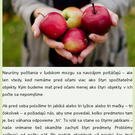
Neuróny počítania v ľudskom mozgu sa navzájom potláčajú – ale
len vtedy, keď nemáme pred očami viac ako štyri spočítateľné
objekty. Kým budeme mať pred očami menej ako štyri objekty, v ich
počte sa nepomýlime.
Ak pred seba položíme tri jablká alebo tri lyžice alebo tri mačky – tri
čokoľvek – a požiadajú nás, aby sme povedali, koľko predmetov tam
je, bez váhania odpovieme „tri“. To isté sa stane so štyrmi jablkami –
naše vnímanie tiež okamžite zachytí štyri predmety. Problémy
začínajú od počtu päť. Pri piatich objektoch už nejaký čas trvá