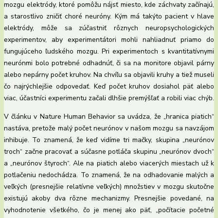
mozgu elektródy, ktoré pomôžu nájsť miesto, kde záchvaty začínajú,
a starostlivo zničiť choré neuróny. Kým má takýto pacient v hlave
elektródy, môže sa zúčastniť rôznych neuropsychologických
experimentov, aby experimentátori mohli nahliadnuť priamo do
fungujúceho ľudského mozgu. Pri experimentoch s kvantitatívnymi
neurónmi bolo potrebné odhadnúť, či sa na monitore objavil párny
alebo nepárny počet kruhov. Na chvíľu sa objavili kruhy a tiež museli
čo najrýchlejšie odpovedať. Keď počet kruhov dosiahol päť alebo
viac, účastníci experimentu začali dlhšie premýšľať a robili viac chýb.
V článku v Nature Human Behavior sa uvádza, že „hranica piatich“
nastáva, pretože malý počet neurónov v našom mozgu sa navzájom
inhibuje. To znamená, že keď vidíme tri mačky, skupina „neurónov
troch“ začne pracovať a súčasne potláča skupinu „neurónov dvoch“
a „neurónov štyroch“. Ale na piatich alebo viacerých miestach už k
potlačeniu nedochádza. To znamená, že na odhadovanie malých a
veľkých (presnejšie relatívne veľkých) množstiev v mozgu skutočne
existujú akoby dva rôzne mechanizmy. Presnejšie povedané, na
vyhodnotenie všetkého, čo je menej ako päť, „počítacie početné