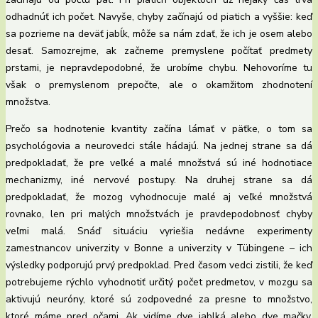
odhadnúť ich počet. Navyše, chyby začínajú od piatich a vyššie: keď
sa pozrieme na deväť jabĺk, môže sa nám zdať, že ich je osem alebo
desať. Samozrejme, ak začneme premyslene počítať predmety
prstami, je nepravdepodobné, že urobíme chybu. Nehovoríme tu
však o premyslenom prepočte, ale o okamžitom zhodnotení
množstva.
Prečo sa hodnotenie kvantity začína lámať v päťke, o tom sa
psychológovia a neurovedci stále hádajú. Na jednej strane sa dá
predpokladať, že pre veľké a malé množstvá sú iné hodnotiace
mechanizmy, iné nervové postupy. Na druhej strane sa dá
predpokladať, že mozog vyhodnocuje malé aj veľké množstvá
rovnako, len pri malých množstvách je pravdepodobnosť chyby
veľmi malá. Snáď situáciu vyriešia nedávne experimenty
zamestnancov univerzity v Bonne a univerzity v Tübingene – ich
výsledky podporujú prvý predpoklad. Pred časom vedci zistili, že keď
potrebujeme rýchlo vyhodnotiť určitý počet predmetov, v mozgu sa
aktivujú neuróny, ktoré sú zodpovedné za presne to množstvo,
ktoré máme pred očami. Ak vidíme dve jablká alebo dve mačky,