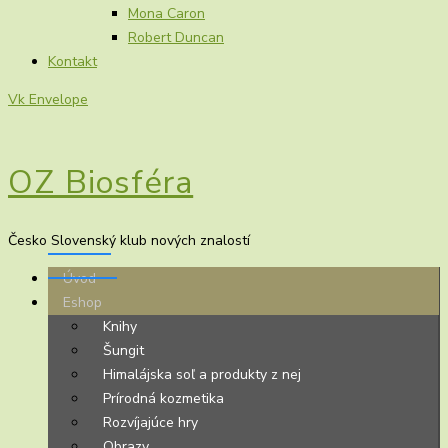
Mona Caron
Robert Duncan
Kontakt
Vk
Envelope
OZ Biosféra
Česko Slovenský klub nových znalostí
Úvod
Eshop
Knihy
Šungit
Himalájska soľ a produkty z nej
Prírodná kozmetika
Rozvíjajúce hry
Obrazy