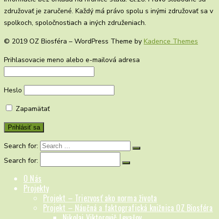
združovať je zaručené. Každý má právo spolu s inými združovať sa v
spolkoch, spoločnostiach a iných združeniach.
© 2019 OZ Biosféra – WordPress Theme by
Kadence Themes
Prihlasovacie meno alebo e-mailová adresa
Heslo
Zapamätať
Search for:
Search for:
O Nás
Projekty
Projekt – Triezvosť ako norma života
Projekt – Náučná a faktografická knižnica OZ Biosféra
Nikolaj Viktorovič Levašov