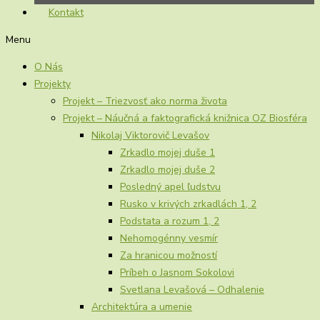
Kontakt
Menu
O Nás
Projekty
Projekt – Triezvosť ako norma života
Projekt – Náučná a faktografická knižnica OZ Biosféra
Nikolaj Viktorovič Levašov
Zrkadlo mojej duše 1
Zrkadlo mojej duše 2
Posledný apel ľudstvu
Rusko v krivých zrkadlách 1, 2
Podstata a rozum 1, 2
Nehomogénny vesmír
Za hranicou možností
Príbeh o Jasnom Sokolovi
Svetlana Levašová – Odhalenie
Architektúra a umenie