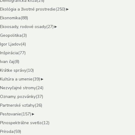
Demografická kríza
(25)
Ekológia a životné prostredie
(250)
►
Ekonomika
(88)
Ekoosady, rodové osady
(27)
►
Geopolitika
(3)
Igor Ljadov
(4)
Inšpirácia
(77)
Ivan čaj
(8)
Krátke správy
(10)
Kultúra a umenie
(39)
►
Nezvyčajné stromy
(24)
Oznamy, pozvánky
(37)
Partnerské vzťahy
(26)
Pestovanie
(157)
►
Plnospektrálne svetlo
(12)
Príroda
(59)