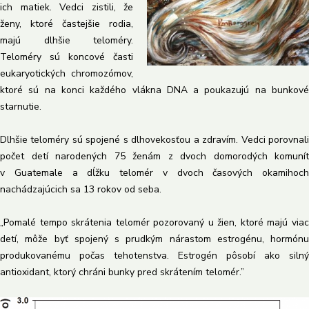
ich matiek. Vedci zistili, že
ženy, ktoré častejšie rodia,
majú dlhšie teloméry.
Teloméry sú koncové časti
eukaryotických chromozómov,
ktoré sú na konci každého vlákna DNA a poukazujú na bunkové
starnutie.
Dlhšie teloméry sú spojené s dlhovekosťou a zdravím. Vedci porovnali
počet detí narodených 75 ženám z dvoch domorodých komunít
v Guatemale a dĺžku telomér v dvoch časových okamihoch
nachádzajúcich sa 13 rokov od seba.
„Pomalé tempo skrátenia telomér pozorovaný u žien, ktoré majú viac
detí, môže byť spojený s prudkým nárastom estrogénu, hormónu
produkovanému počas tehotenstva. Estrogén pôsobí ako silný
antioxidant, ktorý chráni bunky pred skrátením telomér.”