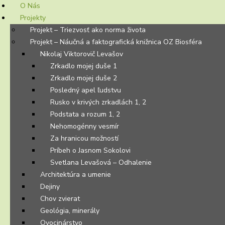
O Nás
Projekty
Projekt – Triezvosť ako norma života
Projekt – Náučná a faktografická knižnica OZ Biosféra
Nikolaj Viktorovič Levašov
Zrkadlo mojej duše 1
Zrkadlo mojej duše 2
Posledný apel ľudstvu
Rusko v krivých zrkadlách 1, 2
Podstata a rozum 1, 2
Nehomogénny vesmír
Za hranicou možností
Príbeh o Jasnom Sokolovi
Svetlana Levašová – Odhalenie
Architektúra a umenie
Dejiny
Chov zvierat
Geológia, minerály
Ovocinárstvo