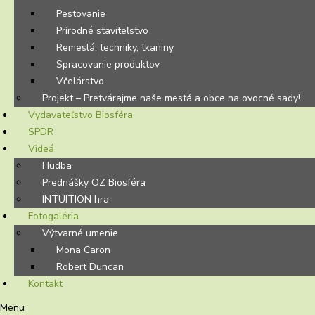
Pestovanie
Prírodné staviteľstvo
Remeslá, techniky, tkaniny
Spracovanie produktov
Včelárstvo
Projekt – Pretvárajme naše mestá a obce na ovocné sady!
Vydavateľstvo Biosféra
SPDR
Videá
Hudba
Prednášky OZ Biosféra
INTUITION hra
Fotogaléria
Výtvarné umenie
Mona Caron
Robert Duncan
Kontakt
Menu