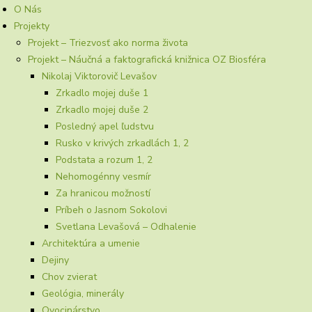
O Nás
Projekty
Projekt – Triezvosť ako norma života
Projekt – Náučná a faktografická knižnica OZ Biosféra
Nikolaj Viktorovič Levašov
Zrkadlo mojej duše 1
Zrkadlo mojej duše 2
Posledný apel ľudstvu
Rusko v krivých zrkadlách 1, 2
Podstata a rozum 1, 2
Nehomogénny vesmír
Za hranicou možností
Príbeh o Jasnom Sokolovi
Svetlana Levašová – Odhalenie
Architektúra a umenie
Dejiny
Chov zvierat
Geológia, minerály
Ovocinárstvo