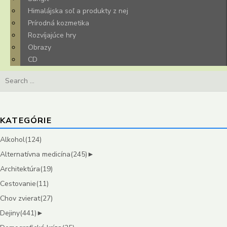
Himalájska soľ a produkty z nej
Prírodná kozmetika
Rozvíjajúce hry
Obrazy
CD
Search
for:
KATEGÓRIE
Alkohol
(124)
Alternatívna medicína
(245)
►
Architektúra
(19)
Cestovanie
(11)
Chov zvierat
(27)
Dejiny
(441)
►