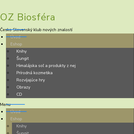
OZ Biosféra
Česko Slovenský klub nových znalostí
Úvod
Eshop
Knihy
Šungit
Himalájska soľ a produkty z nej
Prírodná kozmetika
Rozvíjajúce hry
Obrazy
CD
Menu
Úvod
Eshop
Knihy
Šungit