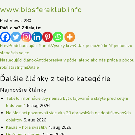
www.biosferaklub.info
Post Views:
280
Páčilo sa? Zdieľajte:
Prev
Predchádzajúci článok
Vysoký krvný tlak je možné liečiť jedlom zo
slepačích vajec
Nasledujúci článok
Antidepresíva v pôde, alebo ako nás práca s pôdou
robí šťastnými
Ďalšie
Ďalšie články z tejto kategórie
Najnovšie články
Takéto informácie „by nemali byť utajované a skryté pred celým
ľudstvom“.
6. aug 2026
Na Mesiaci pozorovali viac ako 20 obrovských neidentifikovaných
objektov
5. aug 2026
Kailas – hora svastiky
4. aug 2026
Dojčenie a alergie
2. aug 2026