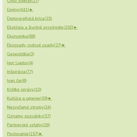
Chov zvierat
(27)
Dejiny
(441)
►
Demografická kríza
(25)
Ekológia a životné prostredie
(250)
►
Ekonomika
(88)
Ekoosady, rodové osady
(27)
►
Geopolitika
(3)
Igor Ljadov
(4)
Inšpirácia
(77)
Ivan čaj
(8)
Krátke správy
(10)
Kultúra a umenie
(39)
►
Nezvyčajné stromy
(24)
Oznamy, pozvánky
(37)
Partnerské vzťahy
(26)
Pestovanie
(157)
►