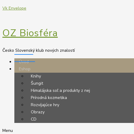
Vk
Envelope
OZ Biosféra
Česko Slovenský klub nových znalostí
Úvod
Eshop
Knihy
Šungit
Himalájska soľ a produkty z nej
Prírodná kozmetika
Rozvíjajúce hry
Obrazy
CD
Menu