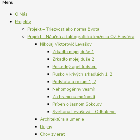
Menu
O Nás
Projekty
Projekt – Triezvosť ako norma života
Projekt – Náučná a faktografická knižnica OZ Biosféra
Nikolaj Viktorovič Levašov
Zrkadlo mojej duše 1
Zrkadlo mojej duše 2
Posledný apel ľudstvu
Rusko v krivých zrkadlách 1, 2
Podstata a rozum 1, 2
Nehomogénny vesmír
Za hranicou možností
Príbeh o Jasnom Sokolovi
Svetlana Levašová – Odhalenie
Architektúra a umenie
Dejiny
Chov zvierat