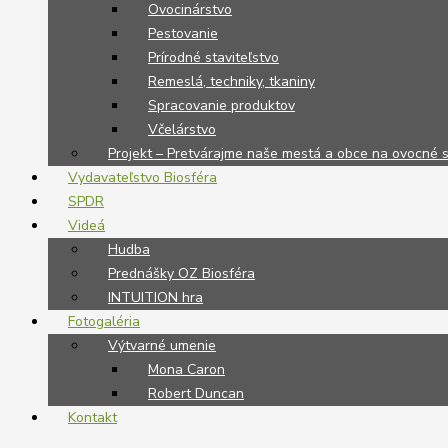
Ovocinárstvo
Pestovanie
Prírodné staviteľstvo
Remeslá, techniky, tkaniny
Spracovanie produktov
Včelárstvo
Projekt – Pretvárajme naše mestá a obce na ovocné 
Vydavateľstvo Biosféra
SPDR
Videá
Hudba
Prednášky OZ Biosféra
INTUITION hra
Fotogaléria
Výtvarné umenie
Mona Caron
Robert Duncan
Kontakt