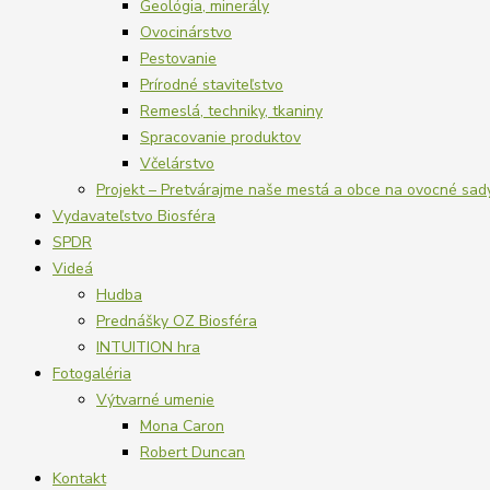
Geológia, minerály
Ovocinárstvo
Pestovanie
Prírodné staviteľstvo
Remeslá, techniky, tkaniny
Spracovanie produktov
Včelárstvo
Projekt – Pretvárajme naše mestá a obce na ovocné sad
Vydavateľstvo Biosféra
SPDR
Videá
Hudba
Prednášky OZ Biosféra
INTUITION hra
Fotogaléria
Výtvarné umenie
Mona Caron
Robert Duncan
Kontakt