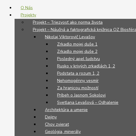
O Nás
Projekty
Projekt – Triezvosť ako norma života
Projekt – Náučná a faktografická knižnica OZ Biosfér
Nikolaj Viktorovič Levašov
Zrkadlo mojej duše 1
Zrkadlo mojej duše 2
Posledný apel ľudstvu
Rusko v krivých zrkadlách 1, 2
Podstata a rozum 1, 2
Nehomogénny vesmír
Za hranicou možností
Príbeh o Jasnom Sokolovi
Svetlana Levašová – Odhalenie
Architektúra a umenie
Dejiny
Chov zvierat
Geológia, minerály