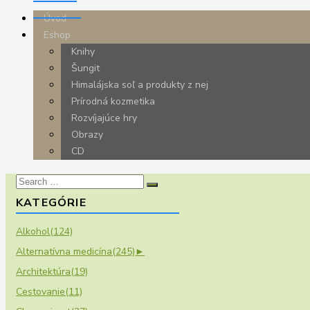
Úvod
Eshop
Knihy
Šungit
Himalájska soľ a produkty z nej
Prírodná kozmetika
Rozvíjajúce hry
Obrazy
CD
Search
for:
KATEGÓRIE
Alkohol
(124)
Alternatívna medicína
(245)
►
Architektúra
(19)
Cestovanie
(11)