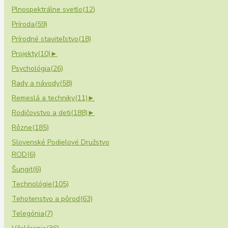
Plnospektrálne svetlo
(12)
Príroda
(59)
Prírodné staviteľstvo
(18)
Projekty
(10)
►
Psychológia
(26)
Rady a návody
(58)
Remeslá a techniky
(11)
►
Rodičovstvo a deti
(188)
►
Rôzne
(185)
Slovenské Podielové Družstvo
ROD
(6)
Šungit
(6)
Technológie
(105)
Tehotenstvo a pôrod
(63)
Telegónia
(7)