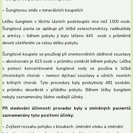
– Šungitovou směs v minerálních koupelích
Léčbu šungitem v těchto lázních podstoupilo více než 1500 osob.
Šungitová pasta se aplikuje při léčbě osteochondrózy, radikulitidy
a artrózy – během pobytu jí bylo léčeno 445 osob s průměrně
deseti ošetřeními za celou délku pobytu.
Šungitové koupele se používají při onemocněních oběhové soustavy
– absolvovalo je 615 osob v průměru osmkrát během pobytu. Léčba
s pomocí koncentrované šungitové vody se používa k léčbě
chronických chorob – nemocí dýchací soustavy a ušních, nosních
s krčných chorob. Tyto procedury byly poskytnuty 481 osobám,
v průměru desetkrát v přůběhu pobytu. Během léčby šungitem
nebyly zaznamenány žádne vedlejší účinky.
Při sledování účinnosti procedur byly u zmíněných pacientů
zaznamenány tyto pozitivní účinky:
– Zvýšení rozsahu pohybu v kloubech, zmírnění otoku a zmírnění