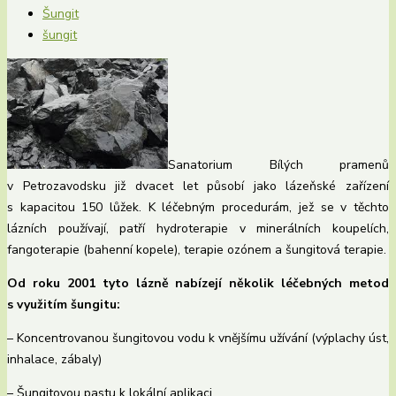
Šungit
šungit
Sanatorium Bílých pramenů
v Petrozavodsku již dvacet let působí jako lázeňské zařízení
s kapacitou 150 lůžek. K léčebným procedurám, jež se v těchto
lázních používají, patří hydroterapie v minerálních koupelích,
fangoterapie (bahenní kopele), terapie ozónem a šungitová terapie.
Od roku 2001 tyto lázně nabízejí několik léčebných metod
s využitím šungitu:
– Koncentrovanou šungitovou vodu k vnějšímu užívání (výplachy úst,
inhalace, zábaly)
– Šungitovou pastu k lokální aplikaci