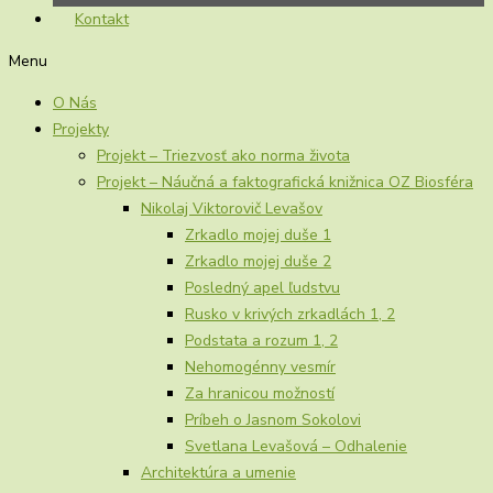
Kontakt
Menu
O Nás
Projekty
Projekt – Triezvosť ako norma života
Projekt – Náučná a faktografická knižnica OZ Biosféra
Nikolaj Viktorovič Levašov
Zrkadlo mojej duše 1
Zrkadlo mojej duše 2
Posledný apel ľudstvu
Rusko v krivých zrkadlách 1, 2
Podstata a rozum 1, 2
Nehomogénny vesmír
Za hranicou možností
Príbeh o Jasnom Sokolovi
Svetlana Levašová – Odhalenie
Architektúra a umenie