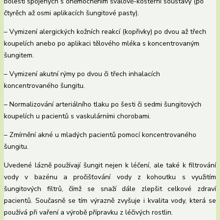
bolestí spojených s oněmocněním svalově-kosterní soustavy (po
čtyrěch až osmi aplikacích šungitové pasty).
– Vymizení alergických kožních reakcí (kopřivky) po dvou až třech
koupelích anebo po aplikaci tělového mléka s koncentrovaným
šungitem.
– Vymizení akutní rýmy po dvou či třech inhalacích
koncentrovaného šungitu.
– Normalizování arteriálního tlaku po šesti či sedmi šungitových
koupelích u pacientů s vaskulárními chorobami.
– Zmírnění akné u mladých pacientů pomocí koncentrovaného
šungitu.
Uvedené lázně používají šungit nejen k léčení, ale také k filtrování
vody v bazénu a pročišťování vody z kohoutku s využitím
šungitových filtrů, čímž se snaží dále zlepšit celkové zdraví
pacientů. Současně se tím výrazně zvyšuje i kvalita vody, která se
používá při vaření a výrobě přípravku z léčivých rostlin.