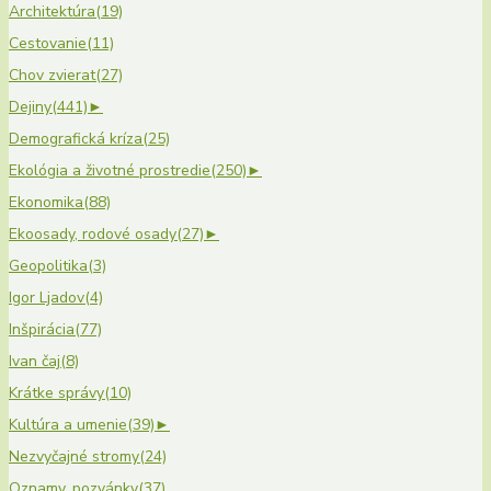
Architektúra
(19)
Cestovanie
(11)
Chov zvierat
(27)
Dejiny
(441)
►
Demografická kríza
(25)
Ekológia a životné prostredie
(250)
►
Ekonomika
(88)
Ekoosady, rodové osady
(27)
►
Geopolitika
(3)
Igor Ljadov
(4)
Inšpirácia
(77)
Ivan čaj
(8)
Krátke správy
(10)
Kultúra a umenie
(39)
►
Nezvyčajné stromy
(24)
Oznamy, pozvánky
(37)