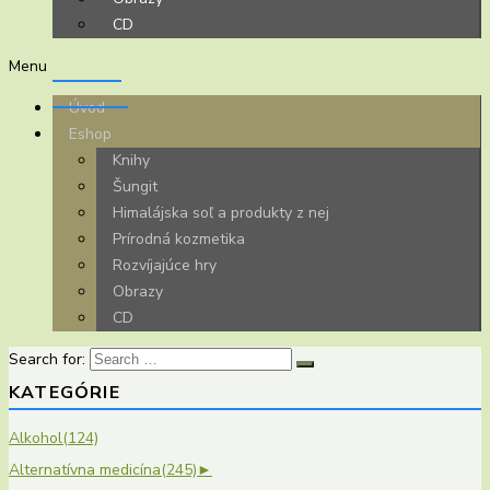
CD
Menu
Úvod
Eshop
Knihy
Šungit
Himalájska soľ a produkty z nej
Prírodná kozmetika
Rozvíjajúce hry
Obrazy
CD
Search for:
KATEGÓRIE
Alkohol
(124)
Alternatívna medicína
(245)
►