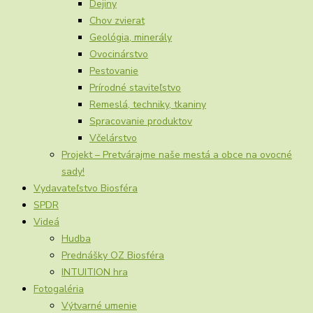
Dejiny
Chov zvierat
Geológia, minerály
Ovocinárstvo
Pestovanie
Prírodné staviteľstvo
Remeslá, techniky, tkaniny
Spracovanie produktov
Včelárstvo
Projekt – Pretvárajme naše mestá a obce na ovocné
sady!
Vydavateľstvo Biosféra
SPDR
Videá
Hudba
Prednášky OZ Biosféra
INTUITION hra
Fotogaléria
Výtvarné umenie