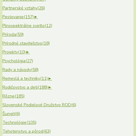
Partnerské vzťahy
(26)
Pestovanie
(157)
►
Plnospektrálne svetlo
(12)
Príroda
(59)
Prírodné staviteľstvo
(18)
Projekty
(10)
►
Psychológia
(27)
Rady a návody
(58)
Remeslá a techniky
(11)
►
Rodičovstvo a deti
(188)
►
Rôzne
(185)
Slovenské Podielové Družstvo ROD
(6)
Šungit
(6)
Technológie
(105)
Tehotenstvo a pôrod
(63)