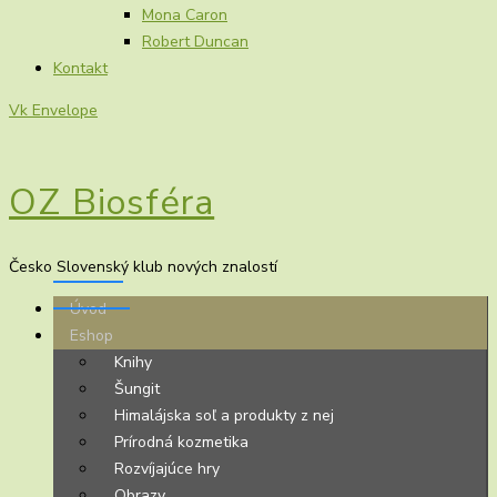
Mona Caron
Robert Duncan
Kontakt
Vk
Envelope
OZ Biosféra
Česko Slovenský klub nových znalostí
Úvod
Eshop
Knihy
Šungit
Himalájska soľ a produkty z nej
Prírodná kozmetika
Rozvíjajúce hry
Obrazy