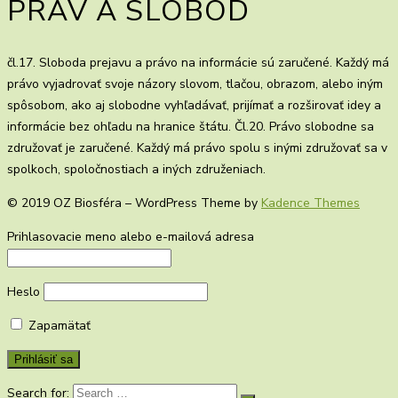
PRÁV A SLOBÔD
čl.17. Sloboda prejavu a právo na informácie sú zaručené. Každý má
právo vyjadrovať svoje názory slovom, tlačou, obrazom, alebo iným
spôsobom, ako aj slobodne vyhľadávať, prijímať a rozširovať idey a
informácie bez ohľadu na hranice štátu. Čl.20. Právo slobodne sa
združovať je zaručené. Každý má právo spolu s inými združovať sa v
spolkoch, spoločnostiach a iných združeniach.
© 2019 OZ Biosféra – WordPress Theme by
Kadence Themes
Prihlasovacie meno alebo e-mailová adresa
Heslo
Zapamätať
Search for: