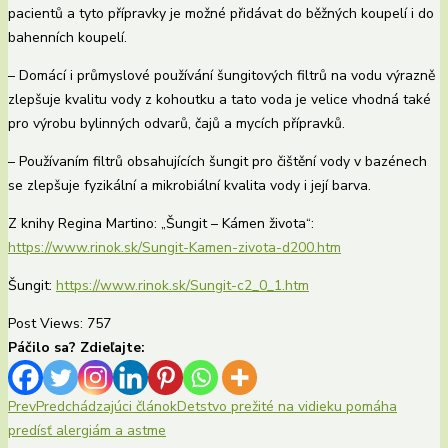
pacientů a tyto přípravky je možné přidávat do běžných koupelí i do
bahenních koupelí.
– Domácí i průmyslové používání šungitových filtrů na vodu výrazně
zlepšuje kvalitu vody z kohoutku a tato voda je velice vhodná také
pro výrobu bylinných odvarů, čajů a mycích přípravků.
– Používaním filtrů obsahujících šungit pro čištění vody v bazénech
se zlepšuje fyzikální a mikrobiální kvalita vody i její barva.
Z knihy Regina Martino: „Šungit – Kámen života“:
https://www.rinok.sk/Sungit-Kamen-zivota-d200.htm
Šungit:
https://www.rinok.sk/Sungit-c2_0_1.htm
Post Views:
757
Páčilo sa? Zdieľajte:
Prev
Predchádzajúci článok
Detstvo prežité na vidieku pomáha
predísť alergiám a astme