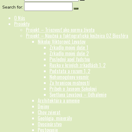
Search for:
O Nás
Projekty
Projekt – Triezvosť ako norma života
Projekt – Náučná a faktografická knižnica OZ Biosféra
Nikolaj Viktorovič Levašov
Zrkadlo mojej duše 1
Zrkadlo mojej duše 2
Posledný apel ľudstvu
Rusko v krivých zrkadlách 1, 2
Podstata a rozum 1, 2
Nehomogénny vesmír
Za hranicou možností
Príbeh o Jasnom Sokolovi
Svetlana Levašová – Odhalenie
Architektúra a umenie
Dejiny
Chov zvierat
Geológia, minerály
Ovocinárstvo
Pestovanie