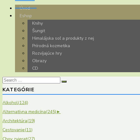
Úvod
Eshop
Knihy
Šungit
Himalájska soľ a produkty z nej
Prírodná kozmetika
Rozvíjajúce hry
Obrazy
CD
Search
for:
KATEGÓRIE
Alkohol
(124)
Alternatívna medicína
(245)
►
Architektúra
(19)
Cestovanie
(11)
Chov zvierat
(27)