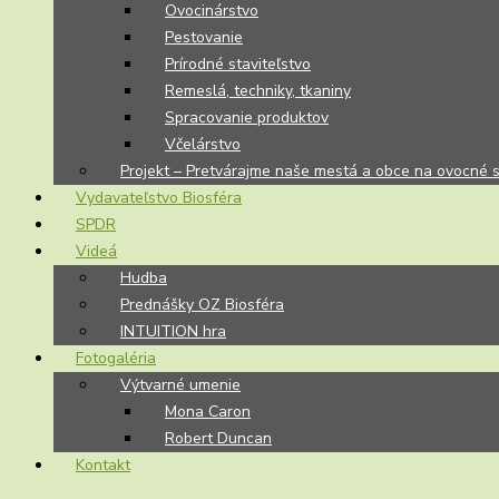
Ovocinárstvo
Pestovanie
Prírodné staviteľstvo
Remeslá, techniky, tkaniny
Spracovanie produktov
Včelárstvo
Projekt – Pretvárajme naše mestá a obce na ovocné 
Vydavateľstvo Biosféra
SPDR
Videá
Hudba
Prednášky OZ Biosféra
INTUITION hra
Fotogaléria
Výtvarné umenie
Mona Caron
Robert Duncan
Kontakt