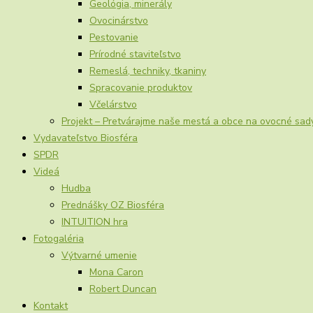
Geológia, minerály
Ovocinárstvo
Pestovanie
Prírodné staviteľstvo
Remeslá, techniky, tkaniny
Spracovanie produktov
Včelárstvo
Projekt – Pretvárajme naše mestá a obce na ovocné sad
Vydavateľstvo Biosféra
SPDR
Videá
Hudba
Prednášky OZ Biosféra
INTUITION hra
Fotogaléria
Výtvarné umenie
Mona Caron
Robert Duncan
Kontakt