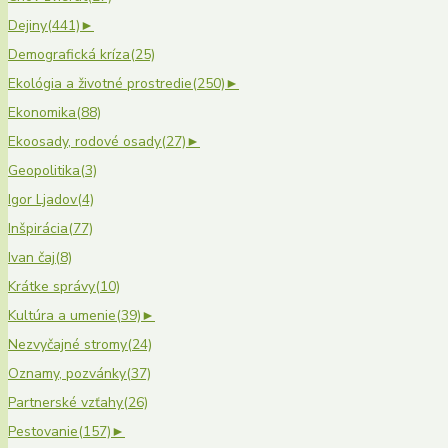
Dejiny
(441)
►
Demografická kríza
(25)
Ekológia a životné prostredie
(250)
►
Ekonomika
(88)
Ekoosady, rodové osady
(27)
►
Geopolitika
(3)
Igor Ljadov
(4)
Inšpirácia
(77)
Ivan čaj
(8)
Krátke správy
(10)
Kultúra a umenie
(39)
►
Nezvyčajné stromy
(24)
Oznamy, pozvánky
(37)
Partnerské vzťahy
(26)
Pestovanie
(157)
►