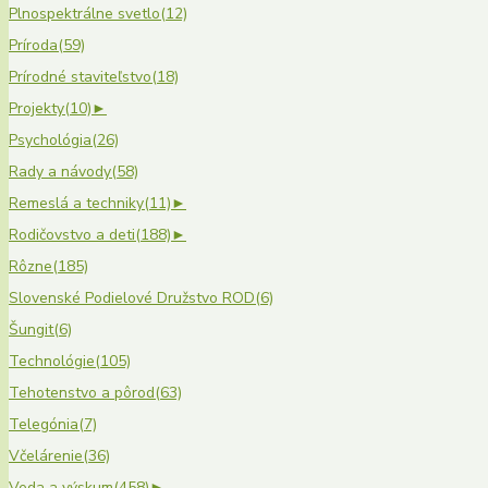
Plnospektrálne svetlo
(12)
Príroda
(59)
Prírodné staviteľstvo
(18)
Projekty
(10)
►
Psychológia
(26)
Rady a návody
(58)
Remeslá a techniky
(11)
►
Rodičovstvo a deti
(188)
►
Rôzne
(185)
Slovenské Podielové Družstvo ROD
(6)
Šungit
(6)
Technológie
(105)
Tehotenstvo a pôrod
(63)
Telegónia
(7)
Včelárenie
(36)
Veda a výskum
(458)
►