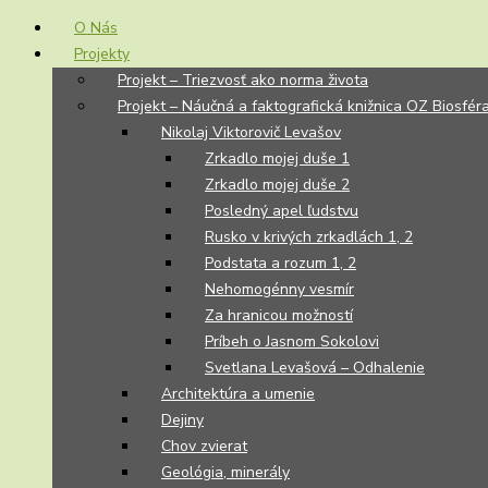
O Nás
Projekty
Projekt – Triezvosť ako norma života
Projekt – Náučná a faktografická knižnica OZ Biosfér
Nikolaj Viktorovič Levašov
Zrkadlo mojej duše 1
Zrkadlo mojej duše 2
Posledný apel ľudstvu
Rusko v krivých zrkadlách 1, 2
Podstata a rozum 1, 2
Nehomogénny vesmír
Za hranicou možností
Príbeh o Jasnom Sokolovi
Svetlana Levašová – Odhalenie
Architektúra a umenie
Dejiny
Chov zvierat
Geológia, minerály