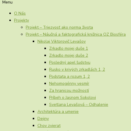
Menu
O Nás
Projekty
Projekt – Triezvosť ako norma života
Projekt – Náučná a faktografická knižnica OZ Biosféra
Nikolaj Viktorovič Levašov
Zrkadlo mojej duše 1
Zrkadlo mojej duše 2
Posledný apel ľudstvu
Rusko v krivých zrkadlách 1, 2
Podstata a rozum 1, 2
Nehomogénny vesmír
Za hranicou možností
Príbeh o Jasnom Sokolovi
Svetlana Levašová – Odhalenie
Architektúra a umenie
Dejiny
Chov zvierat