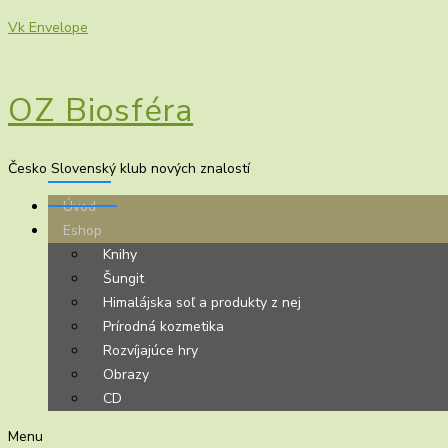
Vk
Envelope
OZ Biosféra
Česko Slovenský klub nových znalostí
Úvod
Eshop
Knihy
Šungit
Himalájska soľ a produkty z nej
Prírodná kozmetika
Rozvíjajúce hry
Obrazy
CD
Menu