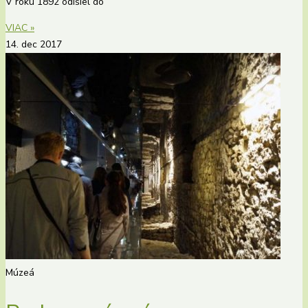
V roku 1892 odišiel do
VIAC »
14. dec 2017
Múzeá