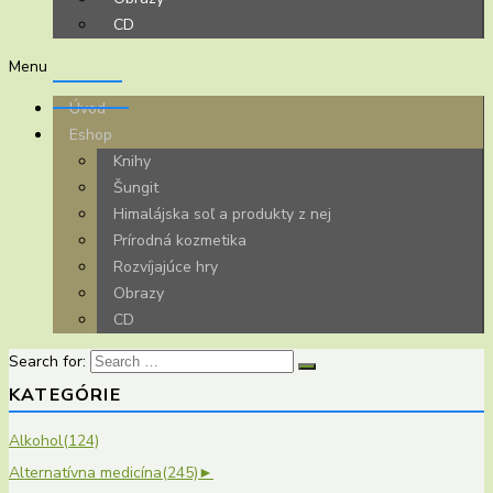
CD
Menu
Úvod
Eshop
Knihy
Šungit
Himalájska soľ a produkty z nej
Prírodná kozmetika
Rozvíjajúce hry
Obrazy
CD
Search for:
KATEGÓRIE
Alkohol
(124)
Alternatívna medicína
(245)
►