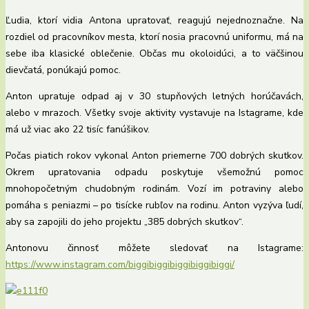
Ľudia, ktorí vidia Antona upratovať, reagujú nejednoznačne. Na
rozdiel od pracovníkov mesta, ktorí nosia pracovnú uniformu, má na
sebe iba klasické oblečenie. Občas mu okoloidúci, a to väčšinou
dievčatá, ponúkajú pomoc.
Anton upratuje odpad aj v 30 stupňových letných horúčavách,
alebo v mrazoch. Všetky svoje aktivity vystavuje na Istagrame, kde
má už viac ako 22 tisíc fanúšikov.
Počas piatich rokov vykonal Anton priemerne 700 dobrých skutkov.
Okrem upratovania odpadu poskytuje všemožnú pomoc
mnohopočetným chudobným rodinám. Vozí im potraviny alebo
pomáha s peniazmi – po tisícke rubľov na rodinu. Anton vyzýva ľudí,
aby sa zapojili do jeho projektu „385 dobrých skutkov“.
Antonovu činnosť môžete sledovať na Istagrame:
https://www.instagram.com/biggibiggibiggibiggibiggi/