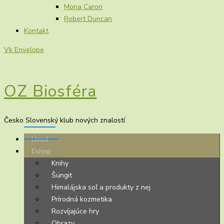
Mona Caron
Robert Duncan
Kontakt
Vk
Envelope
OZ Biosféra
Česko Slovenský klub nových znalostí
Úvod
Eshop
Knihy
Šungit
Himalájska soľ a produkty z nej
Prírodná kozmetika
Rozvíjajúce hry
Obrazy