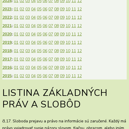
2024
:
01
02
03
04
05
06
07
08
09
10
11
12
2023
:
01
02
03
04
05
06
07
08
09
10
11
12
2022
:
01
02
03
04
05
06
07
08
09
10
11
12
2021
:
01
02
03
04
05
06
07
08
09
10
11
12
2020
:
01
02
03
04
05
06
07
08
09
10
11
12
2019
:
01
02
03
04
05
06
07
08
09
10
11
12
2018
:
01
02
03
04
05
06
07
08
09
10
11
12
2017
:
01
02
03
04
05
06
07
08
09
10
11
12
2016
:
01
02
03
04
05
06
07
08
09
10
11
12
2015
:
01
02
03
04
05
06
07
08
09
10
11
12
LISTINA ZÁKLADNÝCH
PRÁV A SLOBÔD
čl.17. Sloboda prejavu a právo na informácie sú zaručené. Každý má
právo vyjadrovať svoje názory slovom, tlačou, obrazom, alebo iným