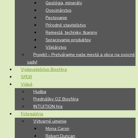
Geológia, minerály
Ovocinárstvo
Pestovanie
Prírodné staviteľstvo
Remeslá, techniky, tkaniny
Spracovanie produktov
Včelárstvo
Projekt – Pretvárajme naše mestá a obce na ovocné
sady!
Vydavateľstvo Biosféra
SPDR
Videá
Hudba
Prednášky OZ Biosféra
INTUITION hra
Fotogaléria
Výtvarné umenie
Mona Caron
Robert Duncan