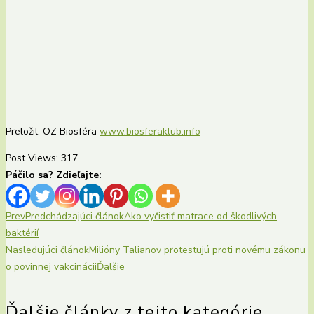
Preložil: OZ Biosféra
www.biosferaklub.info
Post Views:
317
Páčilo sa? Zdieľajte:
Prev
Predchádzajúci článok
Ako vyčistiť matrace od škodlivých
baktérií
Nasledujúci článok
Milióny Talianov protestujú proti novému zákonu
o povinnej vakcinácii
Ďalšie
Ďalšie články z tejto kategórie