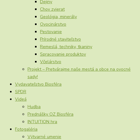
Dejiny
Chov zvierat
Geológia, minerály
Ovocinárstvo
Pestovanie
Prírodné staviteľstvo
Remeslá, techniky, tkaniny
Spracovanie produktov
Včelárstvo
Projekt – Pretvárajme naše mestá a obce na ovocné
sady!
Vydavateľstvo Biosféra
SPDR
Videá
Hudba
Prednášky OZ Biosféra
INTUITION hra
Fotogaléria
Výtvarné umenie