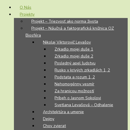
O Nás
Projekty
Projekt – Triezvosť ako norma života
Projekt – Náučná a faktografická knižnica OZ
Biosféra
Nikolaj Viktorovič Levašov
Zrkadlo mojej duše 1
Zrkadlo mojej duše 2
Posledný apel ľudstvu
Rusko v krivých zrkadlách 1, 2
Podstata a rozum 1, 2
Nehomogénny vesmír
Za hranicou možností
Príbeh o Jasnom Sokolovi
Svetlana Levašová – Odhalenie
Architektúra a umenie
Dejiny
Chov zvierat