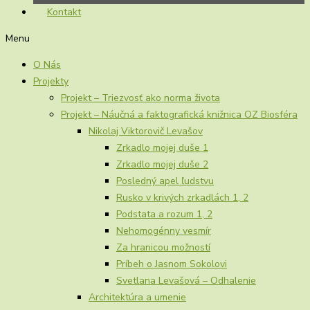
Kontakt
Menu
O Nás
Projekty
Projekt – Triezvosť ako norma života
Projekt – Náučná a faktografická knižnica OZ Biosféra
Nikolaj Viktorovič Levašov
Zrkadlo mojej duše 1
Zrkadlo mojej duše 2
Posledný apel ľudstvu
Rusko v krivých zrkadlách 1, 2
Podstata a rozum 1, 2
Nehomogénny vesmír
Za hranicou možností
Príbeh o Jasnom Sokolovi
Svetlana Levašová – Odhalenie
Architektúra a umenie