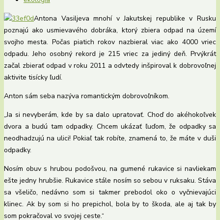
Antona Vasiljeva mnohí v Jakutskej republike v Rusku
poznajú ako usmievavého dobráka, ktorý zbiera odpad na území
svojho mesta. Počas piatich rokov nazbieral viac ako 4000 vriec
odpadu. Jeho osobný rekord je 215 vriec za jediný deň. Prvýkrát
začal zbierať odpad v roku 2011 a odvtedy inšpiroval k dobrovoľnej
aktivite tisícky ľudí.
Anton sám seba nazýva romantickým dobrovoľníkom.
„Ja si nevyberám, kde by sa dalo upratovať. Choď do akéhokoľvek
dvora a budú tam odpadky. Chcem ukázať ľuďom, že odpadky sa
neodhadzujú na ulici! Pokiaľ tak robíte, znamená to, že máte v duši
odpadky.
Nosím obuv s hrubou podošvou, na gumené rukavice si navliekam
ešte jedny hrubšie. Rukavice stále nosím so sebou v ruksaku. Stáva
sa všeličo, nedávno som si takmer prebodol oko o vyčnievajúci
klinec. Ak by som si ho prepichol, bola by to škoda, ale aj tak by
som pokračoval vo svojej ceste.“