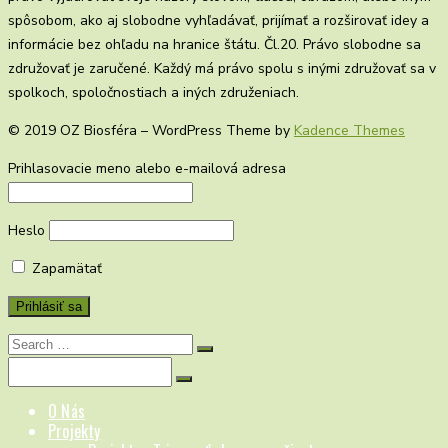
spôsobom, ako aj slobodne vyhľadávať, prijímať a rozširovať idey a
informácie bez ohľadu na hranice štátu. Čl.20. Právo slobodne sa
združovať je zaručené. Každý má právo spolu s inými združovať sa v
spolkoch, spoločnostiach a iných združeniach.
© 2019 OZ Biosféra – WordPress Theme by
Kadence Themes
Prihlasovacie meno alebo e-mailová adresa
Heslo
Zapamätať
Search
for:
Search
for:
O Nás
Projekty