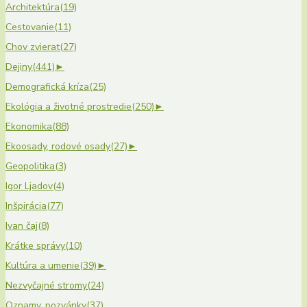
Architektúra
(19)
Cestovanie
(11)
Chov zvierat
(27)
Dejiny
(441)
►
Demografická kríza
(25)
Ekológia a životné prostredie
(250)
►
Ekonomika
(88)
Ekoosady, rodové osady
(27)
►
Geopolitika
(3)
Igor Ljadov
(4)
Inšpirácia
(77)
Ivan čaj
(8)
Krátke správy
(10)
Kultúra a umenie
(39)
►
Nezvyčajné stromy
(24)
Oznamy, pozvánky
(37)