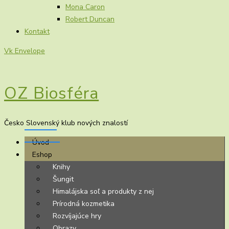
Mona Caron
Robert Duncan
Kontakt
Vk
Envelope
OZ Biosféra
Česko Slovenský klub nových znalostí
Úvod
Eshop
Knihy
Šungit
Himalájska soľ a produkty z nej
Prírodná kozmetika
Rozvíjajúce hry
Obrazy