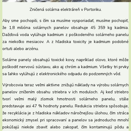
Zničená solárna elektráreň v Portoriku.
Aby sme pochopili, s čím sa musíme vysporiadať, musíme pochopiť,
že 1,8 milióna solárnych panelov obsahuje 45 359 kg kadmia.
Dažďová voda vylúhuje kadmium z poškodeného solárneho panelu
za niekoľko mesiacov. A z hľadiska toxicity je kadmium podobné
ortuti alebo arzénu.
Solárne panely obsahujú toxické kovy, napríklad olovo, ktoré môže
poškodiť nervovú sústavu, ako aj chróm a kadmium. Všetky tri prvky
sa ľahko vylúhujú z elektronického odpadu do podzemných vôd.
Výrobcovia teraz veľmi aktívne znižujú náklady na výrobu solárnych
panelov znížením obsahu striebra v ich moduloch. Aj keď striebro
tvorí veľmi malý zlomok hmotnosti solárneho panelu, stále
predstavuje asi 47 % hodnoty panelu. Redukcia striebra spôsobuje,
že recyklácia je z hľadiska nákladov náročnejšou úlohou, čím stráca
ekonomický zmysel pri spracovaní a panelov sa jednoducho mnohí
pokúšajú niekde zbaviť alebo zakopať, čím kontaminujú pôdu a