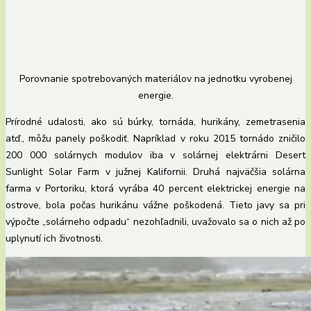
Porovnanie spotrebovaných materiálov na jednotku vyrobenej
energie.
Prírodné udalosti, ako sú búrky, tornáda, hurikány, zemetrasenia
atď., môžu panely poškodiť. Napríklad v roku 2015 tornádo zničilo
200 000 solárnych modulov iba v solárnej elektrárni Desert
Sunlight Solar Farm v južnej Kalifornii. Druhá najväčšia solárna
farma v Portoriku, ktorá vyrába 40 percent elektrickej energie na
ostrove, bola počas hurikánu vážne poškodená. Tieto javy sa pri
výpočte „solárneho odpadu“ nezohľadnili, uvažovalo sa o nich až po
uplynutí ich životnosti.