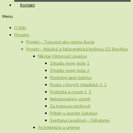
Kontakt
Menu
O Nás
Projekty
Projekt – Triezvosť ako norma života
Projekt – Náučná a faktografická knižnica OZ Biosféra
Nikolaj Viktorovič Levašov
Zrkadlo mojej duše 1
Zrkadlo mojej duše 2
Posledný apel ľudstvu
Rusko v krivých zrkadlách 1, 2
Podstata a rozum 1, 2
Nehomogénny vesmír
Za hranicou možností
Príbeh o Jasnom Sokolovi
Svetlana Levašová – Odhalenie
Architektúra a umenie