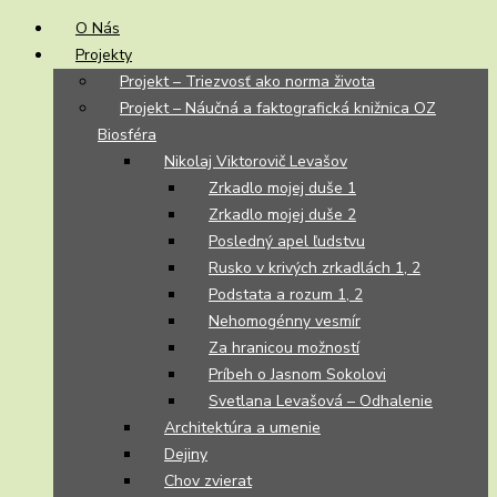
O Nás
Projekty
Projekt – Triezvosť ako norma života
Projekt – Náučná a faktografická knižnica OZ
Biosféra
Nikolaj Viktorovič Levašov
Zrkadlo mojej duše 1
Zrkadlo mojej duše 2
Posledný apel ľudstvu
Rusko v krivých zrkadlách 1, 2
Podstata a rozum 1, 2
Nehomogénny vesmír
Za hranicou možností
Príbeh o Jasnom Sokolovi
Svetlana Levašová – Odhalenie
Architektúra a umenie
Dejiny
Chov zvierat