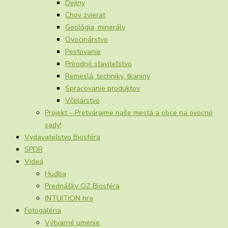
Dejiny
Chov zvierat
Geológia, minerály
Ovocinárstvo
Pestovanie
Prírodné staviteľstvo
Remeslá, techniky, tkaniny
Spracovanie produktov
Včelárstvo
Projekt – Pretvárajme naše mestá a obce na ovocné
sady!
Vydavateľstvo Biosféra
SPDR
Videá
Hudba
Prednášky OZ Biosféra
INTUITION hra
Fotogaléria
Výtvarné umenie