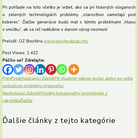
Pri pohľade na toto všetko je vidieť, ako sa pri hlasných sloganoch
o zelených technológiách problémy „starostlivo zametajú pod
koberec“. Ďalšie generácie budú mať s týmito problémami „hlavu
v smútku“, ak sa nič radikálne v danom vývoji nezmení.
Preložil: OZ Biosféra
www.biosferaklub.info
Post Views:
1 422
Páčilo sa? Zdieľajte:
Prev
Predchádzajúci článok
Piť studené nápoje počas alebo po jedle
spôsobuje problémy organizmu
Nasledujúci článok
Prírodný konzervačný prostriedok z
rakytníka
Ďalšie
Ďalšie články z tejto kategórie