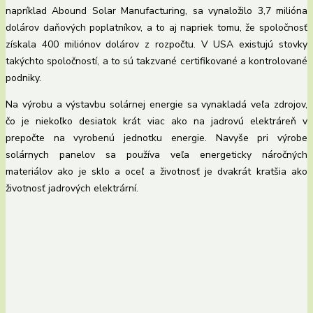
napríklad Abound Solar Manufacturing, sa vynaložilo 3,7 milióna
dolárov daňových poplatníkov, a to aj napriek tomu, že spoločnosť
získala 400 miliónov dolárov z rozpočtu. V USA existujú stovky
takýchto spoločností, a to sú takzvané certifikované a kontrolované
podniky.
Na výrobu a výstavbu solárnej energie sa vynakladá veľa zdrojov,
čo je niekoľko desiatok krát viac ako na jadrovú elektráreň v
prepočte na vyrobenú jednotku energie. Navyše pri výrobe
solárnych panelov sa používa veľa energeticky náročných
materiálov ako je sklo a oceľ a životnosť je dvakrát kratšia ako
životnosť jadrových elektrární.