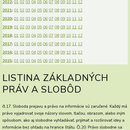
2022
:
01
02
03
04
05
06
07
08
09
10
11
12
2021
:
01
02
03
04
05
06
07
08
09
10
11
12
2020
:
01
02
03
04
05
06
07
08
09
10
11
12
2019
:
01
02
03
04
05
06
07
08
09
10
11
12
2018
:
01
02
03
04
05
06
07
08
09
10
11
12
2017
:
01
02
03
04
05
06
07
08
09
10
11
12
2016
:
01
02
03
04
05
06
07
08
09
10
11
12
2015
:
01
02
03
04
05
06
07
08
09
10
11
12
LISTINA ZÁKLADNÝCH
PRÁV A SLOBÔD
čl.17. Sloboda prejavu a právo na informácie sú zaručené. Každý má
právo vyjadrovať svoje názory slovom, tlačou, obrazom, alebo iným
spôsobom, ako aj slobodne vyhľadávať, prijímať a rozširovať idey a
informácie bez ohľadu na hranice štátu. Čl.20. Právo slobodne sa