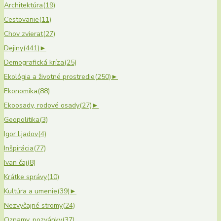
Architektúra
(19)
Cestovanie
(11)
Chov zvierat
(27)
Dejiny
(441)
►
Demografická kríza
(25)
Ekológia a životné prostredie
(250)
►
Ekonomika
(88)
Ekoosady, rodové osady
(27)
►
Geopolitika
(3)
Igor Ljadov
(4)
Inšpirácia
(77)
Ivan čaj
(8)
Krátke správy
(10)
Kultúra a umenie
(39)
►
Nezvyčajné stromy
(24)
Oznamy, pozvánky
(37)