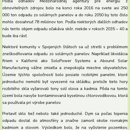
Podľa odhadov Medzinárodnej agentúry pre energiu z
obnoviteľných zdrojov, bolo na konci roka 2016 na svete asi 250
000 ton odpadu zo solárnych panelov a do roku 2050 by toto číslo
mohlo dosiahnuť 78 miliónov ton. Podľa niektorých ďalších odhadov
nás tento objem odpadu očakáva skôr, niekde v rokoch 2035 – 40 a
bude iba rásť.
Niektoré komunity v Spojených štátoch sa už stretli s problémom
zneškodňovania odpadu zo solárnych panelov. Napríklad likvidácia
firiem v Kalifornii ako SoloPower Systems a Abound Solar
Manufacturing vážne zmiatla a znepokojila miestne obyvateľstvo.
Územie týchto spoločností bolo posiate rozbitými panelmi, ktoré
jednoducho nemohli byť vyvezené na skládku, pretože tieto hory
rozbitého skla vyžarovali tony solí olova a kadmia. Pôda na tomto
území bola navyše kontaminovaná kyselinou chlorovodíkovou, ktorá
sa používala pri výrobe panelov.
Pretaviť sklo tiež nebolo také jednoduché. Dym sa počas topenia
odpadu dostal do atmosféry a značne zamoril okolie rovnakým
kadmiom a olovom. Výsledkom bolo, že na vyčistenie pozemkov,