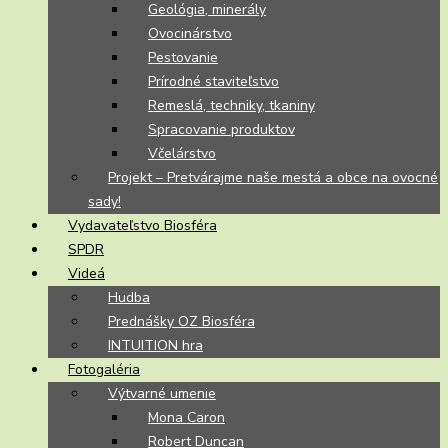
Geológia, minerály
Ovocinárstvo
Pestovanie
Prírodné staviteľstvo
Remeslá, techniky, tkaniny
Spracovanie produktov
Včelárstvo
Projekt – Pretvárajme naše mestá a obce na ovocné
sady!
Vydavateľstvo Biosféra
SPDR
Videá
Hudba
Prednášky OZ Biosféra
INTUITION hra
Fotogaléria
Výtvarné umenie
Mona Caron
Robert Duncan