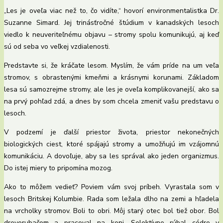
„Les je oveľa viac než to, čo vidíte,“ hovorí environmentalistka Dr.
Suzanne Simard. Jej trinásťročné štúdium v ​​kanadských lesoch
viedlo k neuveriteľnému objavu – stromy spolu komunikujú, aj keď
sú od seba vo veľkej vzdialenosti.
Predstavte si, že kráčate lesom. Myslím, že vám príde na um veľa
stromov, s obrastenými kmeňmi a krásnymi korunami. Základom
lesa sú samozrejme stromy, ale les je oveľa komplikovanejší, ako sa
na prvý pohľad zdá, a dnes by som chcela zmeniť vašu predstavu o
lesoch.
V podzemí je ďalší priestor života, priestor nekonečných
biologických ciest, ktoré spájajú stromy a umožňujú im vzájomnú
komunikáciu. A dovoľuje, aby sa les správal ako jeden organizmus.
Do istej miery to pripomína mozog.
Ako to môžem vedieť? Poviem vám svoj príbeh. Vyrastala som v
lesoch Britskej Kolumbie. Rada som ležala dlho na zemi a hľadela
na vrcholky stromov. Boli to obri. Môj starý otec bol tiež obor. Bol
drevorubačom a pracoval na koni. Selektívne rúbal cédre v