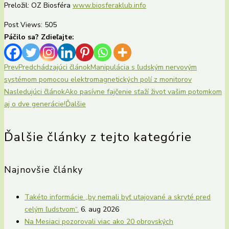
Preložil: OZ Biosféra
www.biosferaklub.info
Post Views:
505
Páčilo sa? Zdieľajte:
Prev
Predchádzajúci článok
Manipulácia s ľudským nervovým
systémom pomocou elektromagnetických polí z monitorov
Nasledujúci článok
Ako pasívne fajčenie sťaží život vašim potomkom
aj o dve generácie!
Ďalšie
Ďalšie články z tejto kategórie
Najnovšie články
Takéto informácie „by nemali byť utajované a skryté pred
celým ľudstvom“.
6. aug 2026
Na Mesiaci pozorovali viac ako 20 obrovských