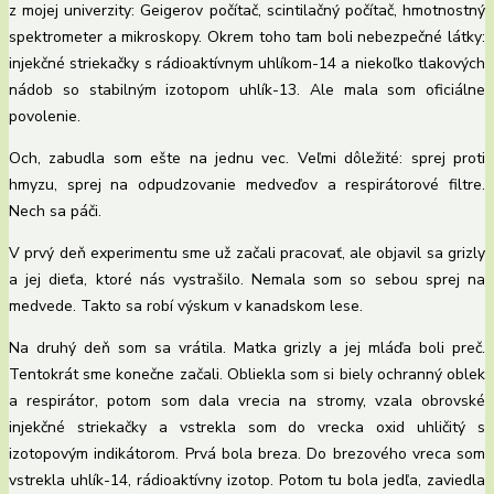
z mojej univerzity: Geigerov počítač, scintilačný počítač, hmotnostný
spektrometer a mikroskopy. Okrem toho tam boli nebezpečné látky:
injekčné striekačky s rádioaktívnym uhlíkom-14 a niekoľko tlakových
nádob so stabilným izotopom uhlík-13. Ale mala som oficiálne
povolenie.
Och, zabudla som ešte na jednu vec. Veľmi dôležité: sprej proti
hmyzu, sprej na odpudzovanie medveďov a respirátorové filtre.
Nech sa páči.
V prvý deň experimentu sme už začali pracovať, ale objavil sa grizly
a jej dieťa, ktoré nás vystrašilo. Nemala som so sebou sprej na
medvede. Takto sa robí výskum v kanadskom lese.
Na druhý deň som sa vrátila. Matka grizly a jej mláďa boli preč.
Tentokrát sme konečne začali. Obliekla som si biely ochranný oblek
a respirátor, potom som dala vrecia na stromy, vzala obrovské
injekčné striekačky a vstrekla som do vrecka oxid uhličitý s
izotopovým indikátorom. Prvá bola breza. Do brezového vreca som
vstrekla uhlík-14, rádioaktívny izotop. Potom tu bola jedľa, zaviedla