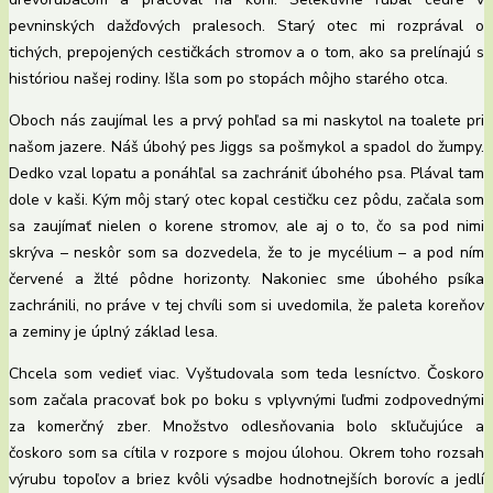
pevninských dažďových pralesoch. Starý otec mi rozprával o
tichých, prepojených cestičkách stromov a o tom, ako sa prelínajú s
históriou našej rodiny. Išla som po stopách môjho starého otca.
Oboch nás zaujímal les a prvý pohľad sa mi naskytol na toalete pri
našom jazere. Náš úbohý pes Jiggs sa pošmykol a spadol do žumpy.
Dedko vzal lopatu a ponáhľal sa zachrániť úbohého psa. Plával tam
dole v kaši. Kým môj starý otec kopal cestičku cez pôdu, začala som
sa zaujímať nielen o korene stromov, ale aj o to, čo sa pod nimi
skrýva – neskôr som sa dozvedela, že to je mycélium – a pod ním
červené a žlté pôdne horizonty. Nakoniec sme úbohého psíka
zachránili, no práve v tej chvíli som si uvedomila, že paleta koreňov
a zeminy je úplný základ lesa.
Chcela som vedieť viac. Vyštudovala som teda lesníctvo. Čoskoro
som začala pracovať bok po boku s vplyvnými ľuďmi zodpovednými
za komerčný zber. Množstvo odlesňovania bolo skľučujúce a
čoskoro som sa cítila v rozpore s mojou úlohou. Okrem toho rozsah
výrubu topoľov a briez kvôli výsadbe hodnotnejších borovíc a jedlí