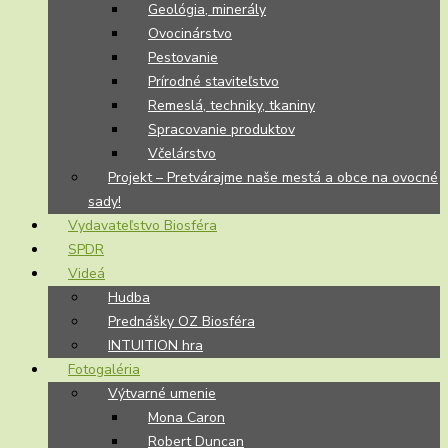
Geológia, minerály
Ovocinárstvo
Pestovanie
Prírodné staviteľstvo
Remeslá, techniky, tkaniny
Spracovanie produktov
Včelárstvo
Projekt – Pretvárajme naše mestá a obce na ovocné
sady!
Vydavateľstvo Biosféra
SPDR
Videá
Hudba
Prednášky OZ Biosféra
INTUITION hra
Fotogaléria
Výtvarné umenie
Mona Caron
Robert Duncan