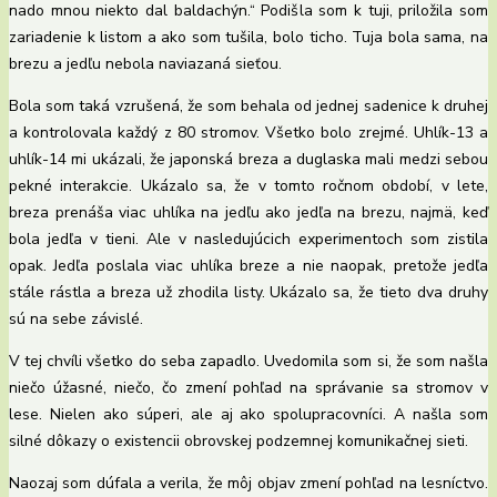
nado mnou niekto dal baldachýn.“ Podišla som k tuji, priložila som
zariadenie k listom a ako som tušila, bolo ticho. Tuja bola sama, na
brezu a jedľu nebola naviazaná sieťou.
Bola som taká vzrušená, že som behala od jednej sadenice k druhej
a kontrolovala každý z 80 stromov. Všetko bolo zrejmé. Uhlík-13 a
uhlík-14 mi ukázali, že japonská breza a duglaska mali medzi sebou
pekné interakcie. Ukázalo sa, že v tomto ročnom období, v lete,
breza prenáša viac uhlíka na jedľu ako jedľa na brezu, najmä, keď
bola jedľa v tieni. Ale v nasledujúcich experimentoch som zistila
opak. Jedľa poslala viac uhlíka breze a nie naopak, pretože jedľa
stále rástla a breza už zhodila listy. Ukázalo sa, že tieto dva druhy
sú na sebe závislé.
V tej chvíli všetko do seba zapadlo. Uvedomila som si, že som našla
niečo úžasné, niečo, čo zmení pohľad na správanie sa stromov v
lese. Nielen ako súperi, ale aj ako spolupracovníci. A našla som
silné dôkazy o existencii obrovskej podzemnej komunikačnej sieti.
Naozaj som dúfala a verila, že môj objav zmení pohľad na lesníctvo.