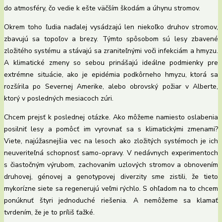
do atmosféry, čo vedie k ešte väčším škodám a úhynu stromov.
Okrem toho ľudia naďalej vysádzajú len niekoľko druhov stromov,
zbavujú sa topoľov a brezy. Týmto spôsobom sú lesy zbavené
zložitého systému a stávajú sa zraniteľnými voči infekciám a hmyzu.
A klimatické zmeny so sebou prinášajú ideálne podmienky pre
extrémne situácie, ako je epidémia podkôrneho hmyzu, ktorá sa
rozšírila po Severnej Amerike, alebo obrovský požiar v Alberte,
ktorý v posledných mesiacoch zúri.
Chcem prejsť k poslednej otázke. Ako môžeme namiesto oslabenia
posilniť lesy a pomôcť im vyrovnať sa s klimatickými zmenami?
Viete, najúžasnejšia vec na lesoch ako zložitých systémoch je ich
neuveriteľná schopnosť samo-opravy. V nedávnych experimentoch
s čiastočným výrubom, zachovaním uzlových stromov a obnovením
druhovej, génovej a genotypovej diverzity sme zistili, že tieto
mykorízne siete sa regenerujú veľmi rýchlo. S ohľadom na to chcem
ponúknuť štyri jednoduché riešenia. A nemôžeme sa klamať
tvrdením, že je to príliš ťažké.