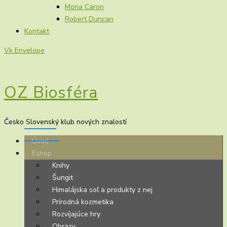
Mona Caron
Robert Duncan
Kontakt
Vk
Envelope
OZ Biosféra
Česko Slovenský klub nových znalostí
Úvod
Eshop
Knihy
Šungit
Himalájska soľ a produkty z nej
Prírodná kozmetika
Rozvíjajúce hry
Obrazy