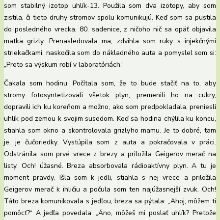
som stabilný izotop uhlík-13. Použila som dva izotopy, aby som
zistila, či tieto druhy stromov spolu komunikujú. Keď som sa pustila
do posledného vrecka, 80. sadenice, z ničoho nič sa opäť objavila
matka grizly. Prenasledovala ma, zdvihla som ruky s injekčnými
striekačkami, naskočila som do nákladného auta a pomyslel som si:
„Preto sa výskum robí v laboratóriách.“
Čakala som hodinu. Počítala som, že to bude stačiť na to, aby
stromy fotosyntetizovali všetok plyn, premenili ho na cukry,
dopravili ich ku koreňom a možno, ako som predpokladala, preniesli
uhlík pod zemou k svojim susedom. Keď sa hodina chýlila ku koncu,
stiahla som okno a skontrolovala grizlyho mamu. Je to dobré, tam
je, je čučoriedky. Vystúpila som z auta a pokračovala v práci.
Odstránila som prvé vrece z brezy a priložila Geigerov merač na
listy. Och! úžasné. Breza absorbovala rádioaktívny plyn. A tu je
moment pravdy. Išla som k jedli, stiahla s nej vrece a priložila
Geigerov merač k ihličiu a počula som ten najúžasnejší zvuk. Och!
Táto breza komunikovala s jedľou, breza sa pýtala: „Ahoj, môžem ti
pomôcť?“ A jedľa povedala: „Áno, môžeš mi poslať uhlík? Pretože