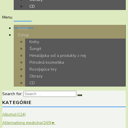
CD
Menu
Úvod
Eshop
Knihy
Šungit
Himalájska soľ a produkty z nej
Prírodná kozmetika
Rozvíjajúce hry
Obrazy
CD
Search for:
KATEGÓRIE
Alkohol
(124)
Alternatívna medicína
(245)
►