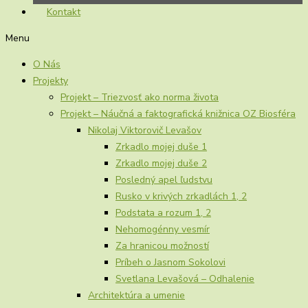
Kontakt
Menu
O Nás
Projekty
Projekt – Triezvosť ako norma života
Projekt – Náučná a faktografická knižnica OZ Biosféra
Nikolaj Viktorovič Levašov
Zrkadlo mojej duše 1
Zrkadlo mojej duše 2
Posledný apel ľudstvu
Rusko v krivých zrkadlách 1, 2
Podstata a rozum 1, 2
Nehomogénny vesmír
Za hranicou možností
Príbeh o Jasnom Sokolovi
Svetlana Levašová – Odhalenie
Architektúra a umenie