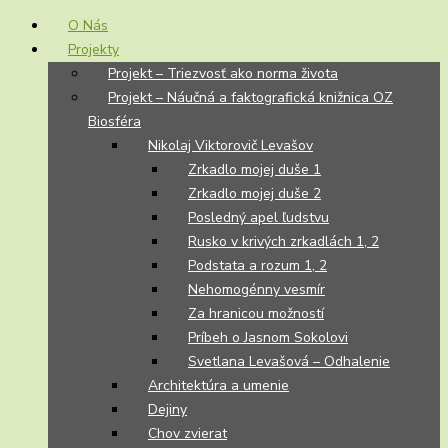
O Nás
Projekty
Projekt – Triezvosť ako norma života
Projekt – Náučná a faktografická knižnica OZ
Biosféra
Nikolaj Viktorovič Levašov
Zrkadlo mojej duše 1
Zrkadlo mojej duše 2
Posledný apel ľudstvu
Rusko v krivých zrkadlách 1, 2
Podstata a rozum 1, 2
Nehomogénny vesmír
Za hranicou možností
Príbeh o Jasnom Sokolovi
Svetlana Levašová – Odhalenie
Architektúra a umenie
Dejiny
Chov zvierat