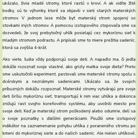
ukázalo, živia mladé stromy, ktoré rastú v kroví. A ak vidíte žlté
bodky, sú to výhonky, ktoré sa objavili v sieti starých materských
stromov. V jednom lese môže byť materský strom spojený so
stovkami iných stromov. A pomocou izotopového stopovača sme sa
dozvedeli, že svoj prebytočný uhlík posielajú cez mykoríznu sieť k
mladým stromom podrastu. A pripísali sme to miere prežitia sadeníc,
ktorá sa zvýšila 4-krát.
Ako viete, ľudia vždy podporujú svoje deti. A napadlo ma, či jedľa
dokáže rozoznať svoje vlastné, ako grizly matka svoje dieťa? Preto
sme uskutočnili experiment, pestovali sme materské stromy spolu s
dcérskymi a neznámymi sadenicami. Ukázalo sa, že svojich
príbuzných dokážu rozpoznať. Materské stromy vytvárajú pre svoje
deti širšiu mykoríznu sieť, transportujú k nim viac uhlíka a dokonca
znižujú rast svojho koreňového systému, aby uvoľnili miesto pre
svoje deti. Keď je materský strom poškodený alebo odumrie, delí sa
o svoje poznatky s ďalšími generáciami. Použili sme izotopový
indikátor na zaznamenanie pohybu uhlíka z poraneného stromu po
kmeni do mykoríznej siete a do našich sadeníc. Ale nielen uhlíkové,