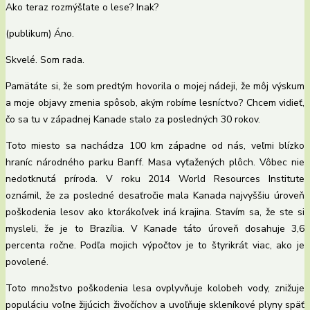
Ako teraz rozmýšľate o lese? Inak?
(publikum) Áno.
Skvelé. Som rada.
Pamätáte si, že som predtým hovorila o mojej nádeji, že môj výskum
a moje objavy zmenia spôsob, akým robíme lesníctvo? Chcem vidieť,
čo sa tu v západnej Kanade stalo za posledných 30 rokov.
Toto miesto sa nachádza 100 km západne od nás, veľmi blízko
hraníc národného parku Banff. Masa vyťažených plôch. Vôbec nie
nedotknutá príroda. V roku 2014 World Resources Institute
oznámil, že za posledné desaťročie mala Kanada najvyššiu úroveň
poškodenia lesov ako ktorákoľvek iná krajina. Stavím sa, že ste si
mysleli, že je to Brazília. V Kanade táto úroveň dosahuje 3,6
percenta ročne. Podľa mojich výpočtov je to štyrikrát viac, ako je
povolené.
Toto množstvo poškodenia lesa ovplyvňuje kolobeh vody, znižuje
populáciu voľne žijúcich živočíchov a uvoľňuje skleníkové plyny späť