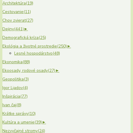
Architektúra
(19)
Cestovanie
(11)
Chov zvierat
(27)
Dejiny
(441)
►
Demografická kríza
(25)
Ekológia a životné prostredie
(250)
►
Lesné hospodárstvo
(48)
Ekonomika
(88)
Ekoosady, rodové osady
(27)
►
Geopolitika
(3)
Igor Ljadov
(4)
Inšpirácia
(77)
Ivan čaj
(8)
Krátke správy
(10)
Kultúra a umenie
(39)
►
Nezvyčajné stromy
(24)