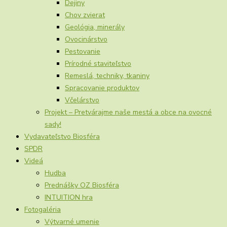
Dejiny
Chov zvierat
Geológia, minerály
Ovocinárstvo
Pestovanie
Prírodné staviteľstvo
Remeslá, techniky, tkaniny
Spracovanie produktov
Včelárstvo
Projekt – Pretvárajme naše mestá a obce na ovocné
sady!
Vydavateľstvo Biosféra
SPDR
Videá
Hudba
Prednášky OZ Biosféra
INTUITION hra
Fotogaléria
Výtvarné umenie