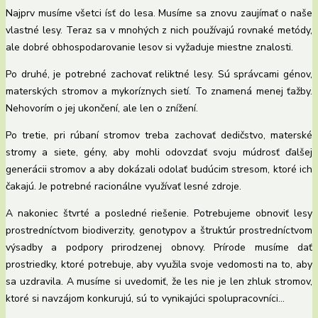
Najprv musíme všetci ísť do lesa. Musíme sa znovu zaujímať o naše
vlastné lesy. Teraz sa v mnohých z nich používajú rovnaké metódy,
ale dobré obhospodarovanie lesov si vyžaduje miestne znalosti.
Po druhé, je potrebné zachovať reliktné lesy. Sú správcami génov,
materských stromov a mykoríznych sietí. To znamená menej ťažby.
Nehovorím o jej ukončení, ale len o znížení.
Po tretie, pri rúbaní stromov treba zachovať dedičstvo, materské
stromy a siete, gény, aby mohli odovzdať svoju múdrosť ďalšej
generácii stromov a aby dokázali odolať budúcim stresom, ktoré ich
čakajú. Je potrebné racionálne využívať lesné zdroje.
A nakoniec štvrté a posledné riešenie. Potrebujeme obnoviť lesy
prostredníctvom biodiverzity, genotypov a štruktúr prostredníctvom
výsadby a podpory prirodzenej obnovy. Prírode musíme dať
prostriedky, ktoré potrebuje, aby využila svoje vedomosti na to, aby
sa uzdravila. A musíme si uvedomiť, že les nie je len zhluk stromov,
ktoré si navzájom konkurujú, sú to vynikajúci spolupracovníci…