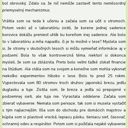
bol obrovský. Zdalo sa, že nič nemôže zastaviť tento nemilosrdný
priemyselný mechanizmus.
Vrátila som sa teda k učeniu a začala som sa učiť o stromoch.
Potom vedci až v laboratóriu zistili, že korene jednej sadenice
borovice dokážu preniesť uhlík ku koreňom inej sadenice. Ale bolo
to v laboratóriu a mňa napadlo, či je to možné v lese? Myslela som
si, že stromy v skutočných lesoch si môžu vymieňať informácie aj v
podzemí. Bola to však kontroverzná téma, niektorí si dokonca
mysleli, že som sa zbláznila. Preto bolo veľmi ťažké získať financie
na štúdium. Ale stála som na svojom a konečne som mohla vykonať
niekoľko experimentov hlboko v lese. Bolo to pred 25 rokmi.
Vypestovala som 80 stromov troch druhov: japonskú brezu, jedľu
duglasku a tuje. Zistila som, že breza a jedľa sú prepojené v
podzemnej sieti, ale tuja nie. Vyrastala oddelene. Začala som
zbierať vybavenie. Nemala som peniaze, tak som si musela vystačiť
s tým najlacnejším. Išla som do obchodu pre domácich majstrov a
kúpila som si plastové vrecká, lepiacu pásku, tieniacu sieť, časovač,
ochranný odev a respirátor. Potom som si požičala nejaké vybavenie