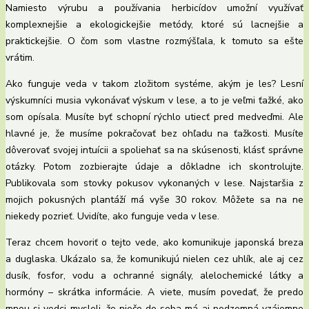
Namiesto výrubu a používania herbicídov umožní využívať
komplexnejšie a ekologickejšie metódy, ktoré sú lacnejšie a
praktickejšie. O čom som vlastne rozmýšľala, k tomuto sa ešte
vrátim.
Ako funguje veda v takom zložitom systéme, akým je les? Lesní
výskumníci musia vykonávať výskum v lese, a to je veľmi ťažké, ako
som opísala. Musíte byť schopní rýchlo utiecť pred medveďmi. Ale
hlavné je, že musíme pokračovať bez ohľadu na ťažkosti. Musíte
dôverovať svojej intuícii a spoliehať sa na skúsenosti, klásť správne
otázky. Potom zozbierajte údaje a dôkladne ich skontrolujte.
Publikovala som stovky pokusov vykonaných v lese. Najstaršia z
mojich pokusných plantáží má vyše 30 rokov. Môžete sa na ne
niekedy pozrieť. Uvidíte, ako funguje veda v lese.
Teraz chcem hovoriť o tejto vede, ako komunikuje japonská breza
a duglaska. Ukázalo sa, že komunikujú nielen cez uhlík, ale aj cez
dusík, fosfor, vodu a ochranné signály, alelochemické látky a
hormóny – skrátka informácie. A viete, musím povedať, že predo
mnou si vedci mysleli, že niečo do seba má aj podzemná vzájomne