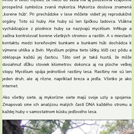
prospešná symbióza zvaná mykoríza. Mykoríza doslova znamená
„korene húb“. Pri prechádzke v lese môžete vidieť jej reprodukčné
orgány. Toto sú huby. Ale huby sú len špičkou ľadovca. Vlákna
vychádzajúce z plodnice huby sa nazývajú mycélium. Infikuje a
začína kontrolovať korene všetkých stromov a rastlín. A v miestach
kontaktu medzi koreňovými bunkami a bunkami húb dochádza k
výmene uhlíka a živín. Mycélium prijíma tieto látky, klíči cez pôdu a
obklopuje každú jej časticu. Táto sieť je taká hustá, že môže
dosiahnuť dĺžku stoviek kilometrov, dokonca aj na ploche veľkej
stopy. Mycélium spája jednotlivé rastliny lesa. Rastliny nie sú len
jeden druh, ale aj rôzne, napríklad breza a jedľa. Všetko je ako
internet.
Ako všetky siete, aj mykorízne siete majú svoje uzly a spojenia.
Zmapovali sme ich analýzou malých častí DNA každého stromu a
každej huby v samostatnom kúsku jedľového lesa.