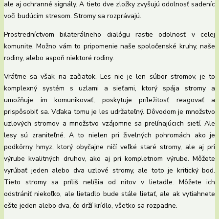
ale aj ochranné signály. A tieto dve zložky zvyšujú odolnosť sadeníc
voči budúcim stresom. Stromy sa rozprávajú.
Prostredníctvom bilaterálneho dialógu rastie odolnosť v celej
komunite. Možno vám to pripomenie naše spoločenské kruhy, naše
rodiny, alebo aspoň niektoré rodiny.
Vráťme sa však na začiatok. Les nie je len súbor stromov, je to
komplexný systém s uzlami a sieťami, ktorý spája stromy a
umožňuje im komunikovať, poskytuje príležitosť reagovať a
prispôsobiť sa. Vďaka tomu je les udržateľný. Dôvodom je množstvo
uzlových stromov a množstvo vzájomne sa prelínajúcich sietí. Ale
lesy sú zraniteľné. A to nielen pri živelných pohromách ako je
podkôrny hmyz, ktorý obyčajne ničí veľké staré stromy, ale aj pri
výrube kvalitných druhov, ako aj pri kompletnom výrube. Môžete
vyrúbať jeden alebo dva uzlové stromy, ale toto je kritický bod.
Tieto stromy sa príliš nelíšia od nitov v lietadle. Môžete ich
odstrániť niekoľko, ale lietadlo bude stále lietať, ale ak vytiahnete
ešte jeden alebo dva, čo drží krídlo, všetko sa rozpadne.