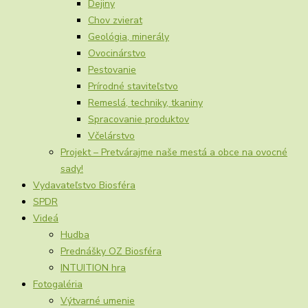
Dejiny
Chov zvierat
Geológia, minerály
Ovocinárstvo
Pestovanie
Prírodné staviteľstvo
Remeslá, techniky, tkaniny
Spracovanie produktov
Včelárstvo
Projekt – Pretvárajme naše mestá a obce na ovocné
sady!
Vydavateľstvo Biosféra
SPDR
Videá
Hudba
Prednášky OZ Biosféra
INTUITION hra
Fotogaléria
Výtvarné umenie