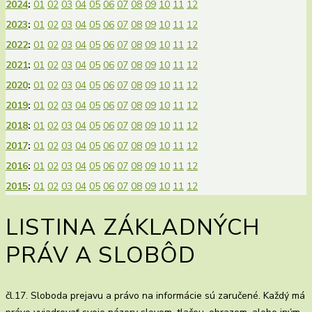
2024
:
01
02
03
04
05
06
07
08
09
10
11
12
2023
:
01
02
03
04
05
06
07
08
09
10
11
12
2022
:
01
02
03
04
05
06
07
08
09
10
11
12
2021
:
01
02
03
04
05
06
07
08
09
10
11
12
2020
:
01
02
03
04
05
06
07
08
09
10
11
12
2019
:
01
02
03
04
05
06
07
08
09
10
11
12
2018
:
01
02
03
04
05
06
07
08
09
10
11
12
2017
:
01
02
03
04
05
06
07
08
09
10
11
12
2016
:
01
02
03
04
05
06
07
08
09
10
11
12
2015
:
01
02
03
04
05
06
07
08
09
10
11
12
LISTINA ZÁKLADNÝCH
PRÁV A SLOBÔD
čl.17. Sloboda prejavu a právo na informácie sú zaručené. Každý má