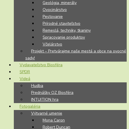
Geológia, minerály
Ovocinárstvo
Pestovanie
Prírodné staviteľstvo
Remeslá, techniky, tkaniny
Spracovanie produktov
Včelárstvo
Projekt – Pretvárajme naše mestá a obce na ovocné
sady!
Vydavateľstvo Biosféra
SPDR
Videá
Hudba
Prednášky OZ Biosféra
INTUITION hra
Fotogaléria
Výtvarné umenie
Mona Caron
Robert Duncan