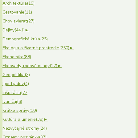
Architektúra
(19)
Cestovanie
(11)
Chov zvierat
(27)
Dejiny
(441)
►
Demografická kríza
(25)
Ekológia a životné prostredie
(250)
►
Ekonomika
(88)
Ekoosady, rodové osady
(27)
►
Geopolitika
(3)
Igor Ljadov
(4)
Inšpirácia
(77)
Ivan čaj
(8)
Krátke správy
(10)
Kultúra a umenie
(39)
►
Nezvyčajné stromy
(24)
Oznamy, pozvánky
(37)