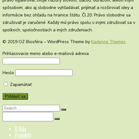
právo vyjadrovať svoje názory slovom, tlačou, obrazom, alebo iným
spôsobom, ako aj slobodne vyhľadávať, prijímať a rozširovať idey a
informácie bez ohľadu na hranice štátu. Čl.20. Právo slobodne sa
združovať je zaručené. Každý má právo spolu s inými združovať sa v
spolkoch, spoločnostiach a iných združeniach.
© 2019 OZ Biosféra – WordPress Theme by
Kadence Themes
Prihlasovacie meno alebo e-mailová adresa
Heslo
Zapamätať
Search
for:
Search
for:
O Nás
Projekty