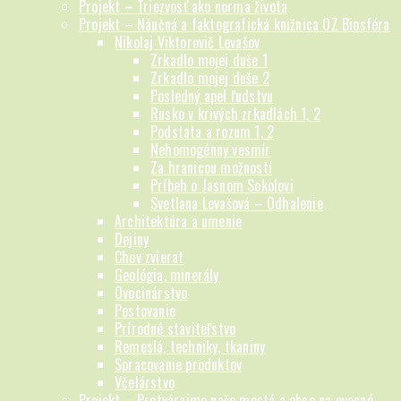
Projekt – Triezvosť ako norma života
Projekt – Náučná a faktografická knižnica OZ Biosféra
Nikolaj Viktorovič Levašov
Zrkadlo mojej duše 1
Zrkadlo mojej duše 2
Posledný apel ľudstvu
Rusko v krivých zrkadlách 1, 2
Podstata a rozum 1, 2
Nehomogénny vesmír
Za hranicou možností
Príbeh o Jasnom Sokolovi
Svetlana Levašová – Odhalenie
Architektúra a umenie
Dejiny
Chov zvierat
Geológia, minerály
Ovocinárstvo
Pestovanie
Prírodné staviteľstvo
Remeslá, techniky, tkaniny
Spracovanie produktov
Včelárstvo
Projekt – Pretvárajme naše mestá a obce na ovocné