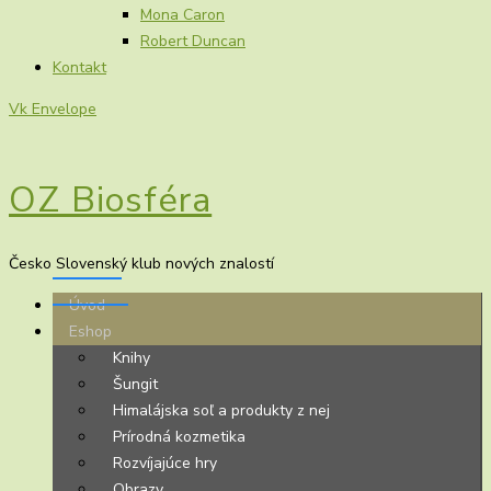
Mona Caron
Robert Duncan
Kontakt
Vk
Envelope
OZ Biosféra
Česko Slovenský klub nových znalostí
Úvod
Eshop
Knihy
Šungit
Himalájska soľ a produkty z nej
Prírodná kozmetika
Rozvíjajúce hry
Obrazy