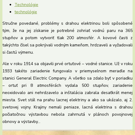
Technológie
technológie
Stručne povedané, problémy s drahou elektrinou boli spôsobené
tým, že na jej získanie je potrebné zohriať vodnú paru na 365
stupňov a potom vytvoriť tlak 200 atmosfér. A kovové časti z
takýchto čísel sa pokrývali vodným kameňom, hrdzaveli a vyžadovali
si častú výmenu.
Ale v roku 1914 sa objavili prvé ortuťové – vodné stanice. Už v roku
1933 takéto zariadenie fungovalo v priemyselnom meradle na
stanici General Electric Company. A všetko sa zdalo byť v poriadku
– ortuť pri 8 atmosférách vydala 500 stupňov, zariadenie
neoxidovalo ani nehrdzavelo a inštalácia zabrala desaťkrát menej
miesta. Svet stál na prahu lacnej elektriny a ako sa ukázalo, aj 2.
svetovej vojny. Krajiny nemali peniaze, lacná elektrina s drahou
počiatočnou výstavbou nebola zahrnutá v plánoch povojnovej
obnovy a výstavby…