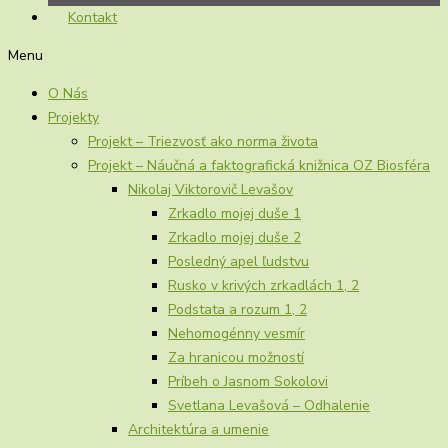
Kontakt
Menu
O Nás
Projekty
Projekt – Triezvosť ako norma života
Projekt – Náučná a faktografická knižnica OZ Biosféra
Nikolaj Viktorovič Levašov
Zrkadlo mojej duše 1
Zrkadlo mojej duše 2
Posledný apel ľudstvu
Rusko v krivých zrkadlách 1, 2
Podstata a rozum 1, 2
Nehomogénny vesmír
Za hranicou možností
Príbeh o Jasnom Sokolovi
Svetlana Levašová – Odhalenie
Architektúra a umenie