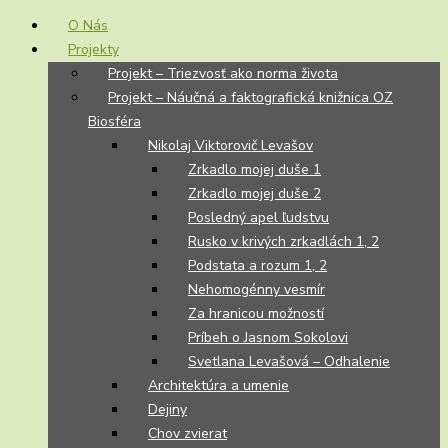
O Nás
Projekty
Projekt – Triezvosť ako norma života
Projekt – Náučná a faktografická knižnica OZ
Biosféra
Nikolaj Viktorovič Levašov
Zrkadlo mojej duše 1
Zrkadlo mojej duše 2
Posledný apel ľudstvu
Rusko v krivých zrkadlách 1, 2
Podstata a rozum 1, 2
Nehomogénny vesmír
Za hranicou možností
Príbeh o Jasnom Sokolovi
Svetlana Levašová – Odhalenie
Architektúra a umenie
Dejiny
Chov zvierat