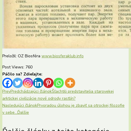
Preložil: OZ Biosféra
www.biosferaklub.info
Post Views:
760
Páčilo sa? Zdieľajte:
Prev
Predchádzajúci článok
Šľachtili predstavitelia starovekej
arktickej civilizácie nové odrody rastlín?
Nasledujúci článok
Prvoradou úlohou je zbaviť sa otrockej filozofie
v sebe…
Ďalšie