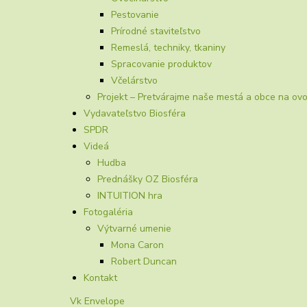
Pestovanie
Prírodné staviteľstvo
Remeslá, techniky, tkaniny
Spracovanie produktov
Včelárstvo
Projekt – Pretvárajme naše mestá a obce na ov
Vydavateľstvo Biosféra
SPDR
Videá
Hudba
Prednášky OZ Biosféra
INTUITION hra
Fotogaléria
Výtvarné umenie
Mona Caron
Robert Duncan
Kontakt
Vk
Envelope