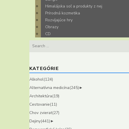
Himalájska soľ a produkty z nej
Prírodná kozmetika
Rozvíjajúce hry
Obrazy
CD
Search
for:
KATEGÓRIE
Alkohol
(124)
Alternatívna medicína
(245)
►
Architektúra
(19)
Cestovanie
(11)
Chov zvierat
(27)
Dejiny
(441)
►