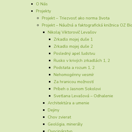
O Nás
Projekty
Projekt – Triezvosť ako norma života
Projekt – Náučná a faktografická knižnica OZ Bi
Nikolaj Viktorovič Levašov
Zrkadlo mojej duše 1
Zrkadlo mojej duše 2
Posledný apel ľudstvu
Rusko v krivých zrkadlách 1, 2
Podstata a rozum 1, 2
Nehomogénny vesmír
Za hranicou možností
Príbeh o Jasnom Sokolovi
Svetlana Levašová – Odhalenie
Architektúra a umenie
Dejiny
Chov zvierat
Geológia, minerály
Ovocinárstvo