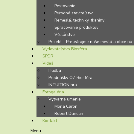
Pestovanie
Prírodné staviteľstvo
Remeslá, techniky, tkaniny
Spracovanie produktov
Včelárstvo
Projekt – Pretvárajme naše mestá a obce na
Vydavateľstvo Biosféra
SPDR
Videá
Hudba
Prednášky OZ Biosféra
INTUITION hra
Fotogaléria
Výtvarné umenie
Mona Caron
Robert Duncan
Kontakt
Menu