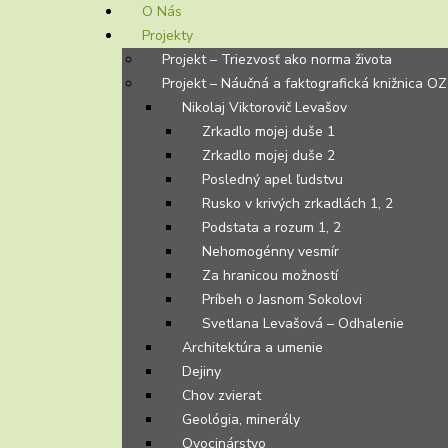
O Nás
Projekty
Projekt – Triezvosť ako norma života
Projekt – Náučná a faktografická knižnica OZ
Nikolaj Viktorovič Levašov
Zrkadlo mojej duše 1
Zrkadlo mojej duše 2
Posledný apel ľudstvu
Rusko v krivých zrkadlách 1, 2
Podstata a rozum 1, 2
Nehomogénny vesmír
Za hranicou možností
Príbeh o Jasnom Sokolovi
Svetlana Levašová – Odhalenie
Architektúra a umenie
Dejiny
Chov zvierat
Geológia, minerály
Ovocinárstvo