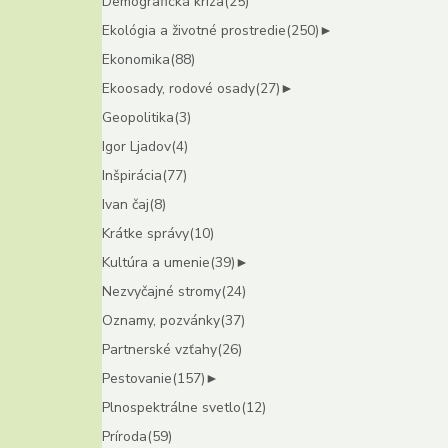
Demografická kríza
(25)
Ekológia a životné prostredie
(250)
►
Ekonomika
(88)
Ekoosady, rodové osady
(27)
►
Geopolitika
(3)
Igor Ljadov
(4)
Inšpirácia
(77)
Ivan čaj
(8)
Krátke správy
(10)
Kultúra a umenie
(39)
►
Nezvyčajné stromy
(24)
Oznamy, pozvánky
(37)
Partnerské vzťahy
(26)
Pestovanie
(157)
►
Plnospektrálne svetlo
(12)
Príroda
(59)