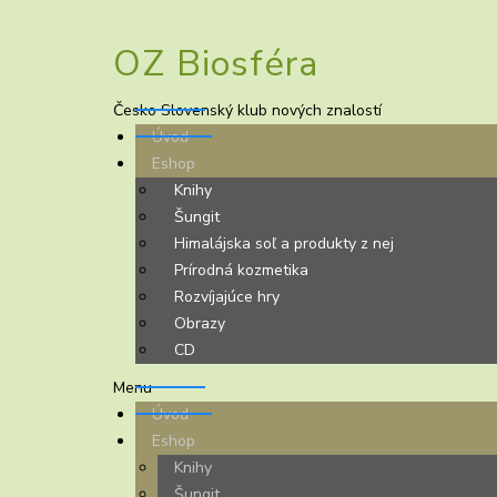
OZ Biosféra
Česko Slovenský klub nových znalostí
Úvod
Eshop
Knihy
Šungit
Himalájska soľ a produkty z nej
Prírodná kozmetika
Rozvíjajúce hry
Obrazy
CD
Menu
Úvod
Eshop
Knihy
Šungit