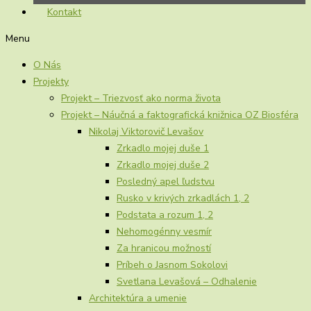
Kontakt
Menu
O Nás
Projekty
Projekt – Triezvosť ako norma života
Projekt – Náučná a faktografická knižnica OZ Biosféra
Nikolaj Viktorovič Levašov
Zrkadlo mojej duše 1
Zrkadlo mojej duše 2
Posledný apel ľudstvu
Rusko v krivých zrkadlách 1, 2
Podstata a rozum 1, 2
Nehomogénny vesmír
Za hranicou možností
Príbeh o Jasnom Sokolovi
Svetlana Levašová – Odhalenie
Architektúra a umenie