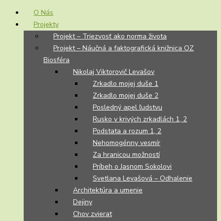
O Nás
Projekty
Projekt – Triezvosť ako norma života
Projekt – Náučná a faktografická knižnica OZ
Biosféra
Nikolaj Viktorovič Levašov
Zrkadlo mojej duše 1
Zrkadlo mojej duše 2
Posledný apel ľudstvu
Rusko v krivých zrkadlách 1, 2
Podstata a rozum 1, 2
Nehomogénny vesmír
Za hranicou možností
Príbeh o Jasnom Sokolovi
Svetlana Levašová – Odhalenie
Architektúra a umenie
Dejiny
Chov zvierat