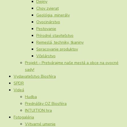
Dejiny
Chov zvierat
Geológia, minerály
Ovocinárstvo
Pestovanie
Prírodné staviteľstvo
Remeslá, techniky, tkaniny
Spracovanie produktov
Včelárstvo
Projekt – Pretvárajme naše mestá a obce na ovocné
sady!
Vydavateľstvo Biosféra
SPDR
Videá
Hudba
Prednášky OZ Biosféra
INTUITION hra
Fotogaléria
Výtvarné umenie