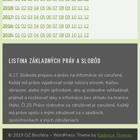
2018
:
01
02
03
04
05
06
07
08
09
10
11
12
2017
:
01
02
03
04
05
06
07
08
09
10
11
12
2016
:
01
02
03
04
05
06
07
08
09
10
11
12
2015
:
01
02
03
04
05
06
07
08
09
10
11
12
LISTINA ZÁKLADNÝCH PRÁV A SLOBÔD
čl.17. Sloboda prejavu a právo na informácie sú zaručené.
Každý má právo vyjadrovať svoje názory slovom, tlačou,
obrazom, alebo iným spôsobom, ako aj slobodne vyhľadávať,
prijímať a rozširovať idey a informácie bez ohľadu na hranice
štátu. Čl.20. Právo slobodne sa združovať je zaručené. Každý
má právo spolu s inými združovať sa v spolkoch,
spoločnostiach a iných združeniach.
© 2019 OZ Biosféra – WordPress Theme by
Kadence Themes