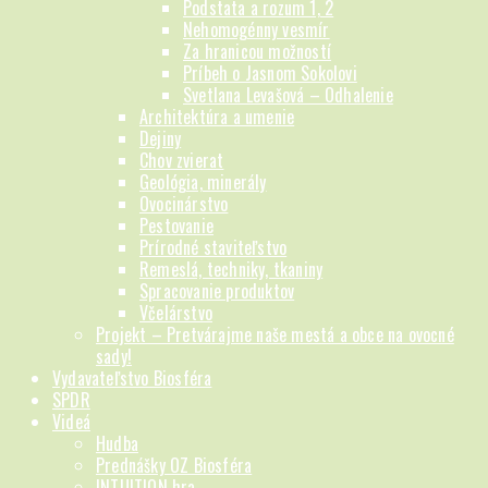
Podstata a rozum 1, 2
Nehomogénny vesmír
Za hranicou možností
Príbeh o Jasnom Sokolovi
Svetlana Levašová – Odhalenie
Architektúra a umenie
Dejiny
Chov zvierat
Geológia, minerály
Ovocinárstvo
Pestovanie
Prírodné staviteľstvo
Remeslá, techniky, tkaniny
Spracovanie produktov
Včelárstvo
Projekt – Pretvárajme naše mestá a obce na ovocné
sady!
Vydavateľstvo Biosféra
SPDR
Videá
Hudba
Prednášky OZ Biosféra
INTUITION hra