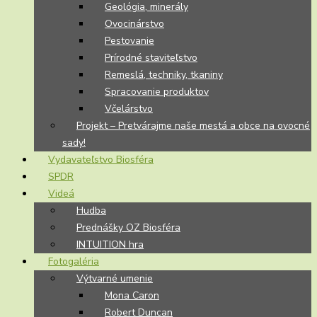
Geológia, minerály
Ovocinárstvo
Pestovanie
Prírodné staviteľstvo
Remeslá, techniky, tkaniny
Spracovanie produktov
Včelárstvo
Projekt – Pretvárajme naše mestá a obce na ovocné
sady!
Vydavateľstvo Biosféra
SPDR
Videá
Hudba
Prednášky OZ Biosféra
INTUITION hra
Fotogaléria
Výtvarné umenie
Mona Caron
Robert Duncan