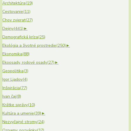
Architektúra
(19)
Cestovanie
(11)
Chov zvierat
(27)
Dejiny
(441)
►
Demografická kríza
(25)
Ekológia a životné prostredie
(250)
►
Ekonomika
(88)
Ekoosady, rodové osady
(27)
►
Geopolitika
(3)
Igor Ljadov
(4)
Inšpirácia
(77)
Ivan čaj
(8)
Krátke správy
(10)
Kultúra a umenie
(39)
►
Nezvyčajné stromy
(24)
Oznamy, pozvánky
(37)