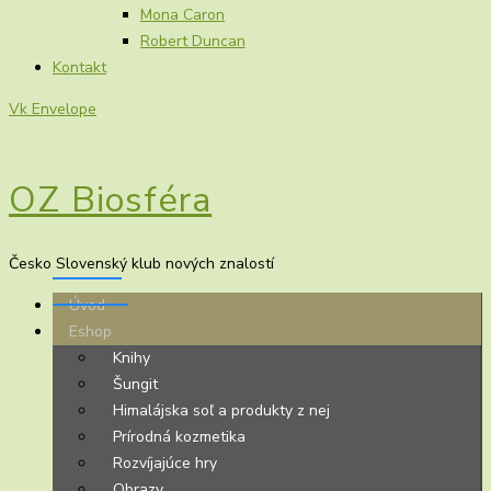
Mona Caron
Robert Duncan
Kontakt
Vk
Envelope
OZ Biosféra
Česko Slovenský klub nových znalostí
Úvod
Eshop
Knihy
Šungit
Himalájska soľ a produkty z nej
Prírodná kozmetika
Rozvíjajúce hry
Obrazy