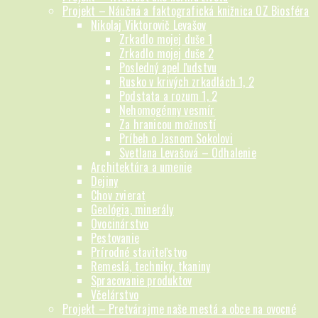
Projekt – Náučná a faktografická knižnica OZ Biosféra
Nikolaj Viktorovič Levašov
Zrkadlo mojej duše 1
Zrkadlo mojej duše 2
Posledný apel ľudstvu
Rusko v krivých zrkadlách 1, 2
Podstata a rozum 1, 2
Nehomogénny vesmír
Za hranicou možností
Príbeh o Jasnom Sokolovi
Svetlana Levašová – Odhalenie
Architektúra a umenie
Dejiny
Chov zvierat
Geológia, minerály
Ovocinárstvo
Pestovanie
Prírodné staviteľstvo
Remeslá, techniky, tkaniny
Spracovanie produktov
Včelárstvo
Projekt – Pretvárajme naše mestá a obce na ovocné