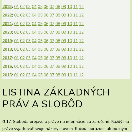
2023
:
01
02
03
04
05
06
07
08
09
10
11
12
2022
:
01
02
03
04
05
06
07
08
09
10
11
12
2021
:
01
02
03
04
05
06
07
08
09
10
11
12
2020
:
01
02
03
04
05
06
07
08
09
10
11
12
2019
:
01
02
03
04
05
06
07
08
09
10
11
12
2018
:
01
02
03
04
05
06
07
08
09
10
11
12
2017
:
01
02
03
04
05
06
07
08
09
10
11
12
2016
:
01
02
03
04
05
06
07
08
09
10
11
12
2015
:
01
02
03
04
05
06
07
08
09
10
11
12
LISTINA ZÁKLADNÝCH
PRÁV A SLOBÔD
čl.17. Sloboda prejavu a právo na informácie sú zaručené. Každý má
právo vyjadrovať svoje názory slovom, tlačou, obrazom, alebo iným