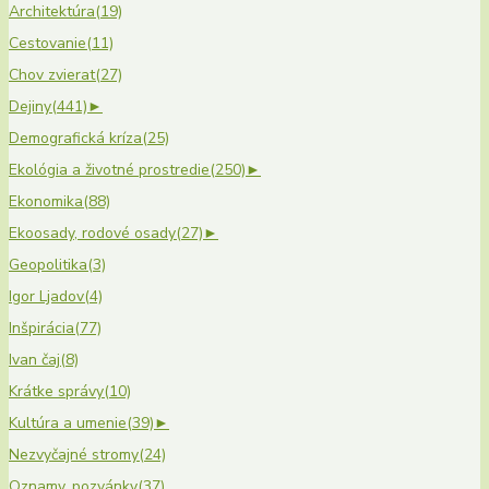
Architektúra
(19)
Cestovanie
(11)
Chov zvierat
(27)
Dejiny
(441)
►
Demografická kríza
(25)
Ekológia a životné prostredie
(250)
►
Ekonomika
(88)
Ekoosady, rodové osady
(27)
►
Geopolitika
(3)
Igor Ljadov
(4)
Inšpirácia
(77)
Ivan čaj
(8)
Krátke správy
(10)
Kultúra a umenie
(39)
►
Nezvyčajné stromy
(24)
Oznamy, pozvánky
(37)