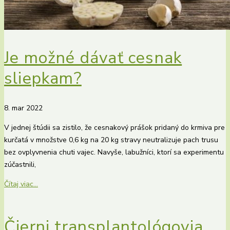
Je možné dávať cesnak
sliepkam?
8. mar 2022
V jednej štúdii sa zistilo, že cesnakový prášok pridaný do krmiva pre
kurčatá v množstve 0,6 kg na 20 kg stravy neutralizuje pach trusu
bez ovplyvnenia chuti vajec. Navyše, labužníci, ktorí sa experimentu
zúčastnili,
Čítaj viac...
Čierni transplantológovia