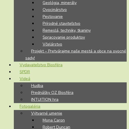
Geológia, minerály
Ovocinárstvo
Pestovanie
Prírodné staviteľstvo
Remeslá, techniky, tkaniny
Spracovanie produktov
Včelárstvo
Projekt – Pretvárajme naše mestá a obce na ovocné
sady!
Vydavateľstvo Biosféra
SPDR
Videá
Hudba
Prednášky OZ Biosféra
INTUITION hra
Fotogaléria
Výtvarné umenie
Mona Caron
Robert Duncan