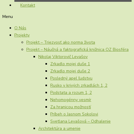
Kontakt
Menu
O Nás
Projekty
Projekt – Triezvosť ako norma života
Projekt – Náučná a faktografická knižnica OZ Biosféra
Nikolaj Viktorovič Levašov
Zrkadlo mojej duše 1
Zrkadlo mojej duše 2
Posledný apel ľudstvu
Rusko v krivých zrkadlách 1, 2
Podstata a rozum 1, 2
Nehomogénny vesmír
Za hranicou možností
Príbeh o Jasnom Sokolovi
Svetlana Levašová – Odhalenie
Architektúra a umenie