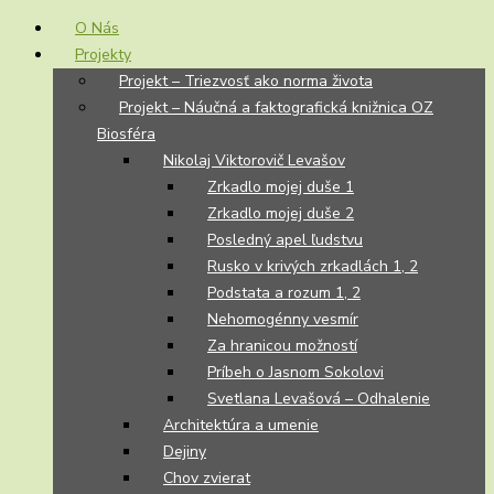
O Nás
Projekty
Projekt – Triezvosť ako norma života
Projekt – Náučná a faktografická knižnica OZ
Biosféra
Nikolaj Viktorovič Levašov
Zrkadlo mojej duše 1
Zrkadlo mojej duše 2
Posledný apel ľudstvu
Rusko v krivých zrkadlách 1, 2
Podstata a rozum 1, 2
Nehomogénny vesmír
Za hranicou možností
Príbeh o Jasnom Sokolovi
Svetlana Levašová – Odhalenie
Architektúra a umenie
Dejiny
Chov zvierat