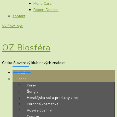
Mona Caron
Robert Duncan
Kontakt
Vk
Envelope
OZ Biosféra
Česko Slovenský klub nových znalostí
Úvod
Eshop
Knihy
Šungit
Himalájska soľ a produkty z nej
Prírodná kozmetika
Rozvíjajúce hry
Obrazy