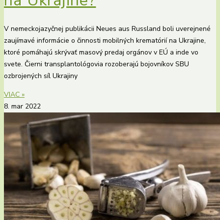
na Ukrajine?
V nemeckojazyčnej publikácii Neues aus Russland boli uverejnené
zaujímavé informácie o činnosti mobilných krematórií na Ukrajine,
ktoré pomáhajú skrývať masový predaj orgánov v EÚ a inde vo
svete. Čierni transplantológovia rozoberajú bojovníkov SBU
ozbrojených síl Ukrajiny
VIAC »
8. mar 2022