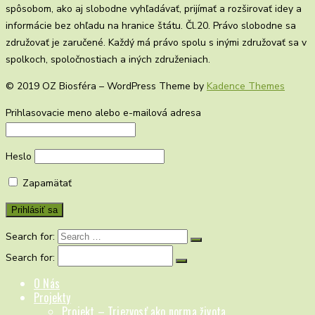
spôsobom, ako aj slobodne vyhľadávať, prijímať a rozširovať idey a
informácie bez ohľadu na hranice štátu. Čl.20. Právo slobodne sa
združovať je zaručené. Každý má právo spolu s inými združovať sa v
spolkoch, spoločnostiach a iných združeniach.
© 2019 OZ Biosféra – WordPress Theme by
Kadence Themes
Prihlasovacie meno alebo e-mailová adresa
Heslo
Zapamätať
Search for:
Search for:
O Nás
Projekty
Projekt – Triezvosť ako norma života