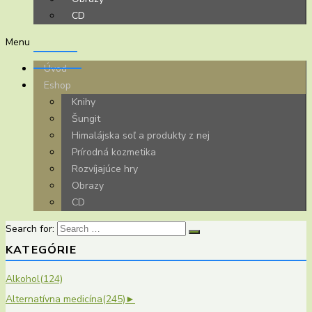
CD
Menu
Úvod
Eshop
Knihy
Šungit
Himalájska soľ a produkty z nej
Prírodná kozmetika
Rozvíjajúce hry
Obrazy
CD
Search for:
KATEGÓRIE
Alkohol
(124)
Alternatívna medicína
(245)
►