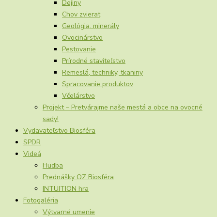
Dejiny
Chov zvierat
Geológia, minerály
Ovocinárstvo
Pestovanie
Prírodné staviteľstvo
Remeslá, techniky, tkaniny
Spracovanie produktov
Včelárstvo
Projekt – Pretvárajme naše mestá a obce na ovocné
sady!
Vydavateľstvo Biosféra
SPDR
Videá
Hudba
Prednášky OZ Biosféra
INTUITION hra
Fotogaléria
Výtvarné umenie