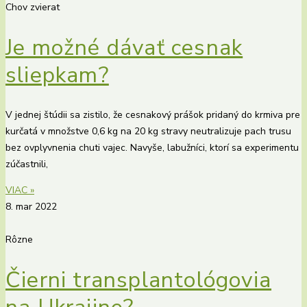
Chov zvierat
Je možné dávať cesnak
sliepkam?
V jednej štúdii sa zistilo, že cesnakový prášok pridaný do krmiva pre
kurčatá v množstve 0,6 kg na 20 kg stravy neutralizuje pach trusu
bez ovplyvnenia chuti vajec. Navyše, labužníci, ktorí sa experimentu
zúčastnili,
VIAC »
8. mar 2022
Rôzne
Čierni transplantológovia