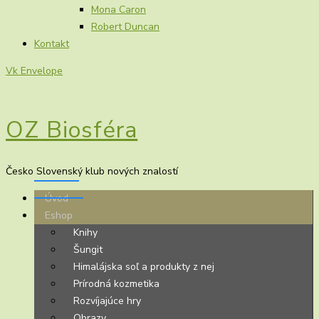
Mona Caron
Robert Duncan
Kontakt
Vk
Envelope
OZ Biosféra
Česko Slovenský klub nových znalostí
Úvod
Eshop
Knihy
Šungit
Himalájska soľ a produkty z nej
Prírodná kozmetika
Rozvíjajúce hry
Obrazy