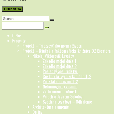
Search
for:
Search
for:
O Nás
Projekty
Projekt – Triezvosť ako norma života
Projekt – Náučná a faktografická knižnica OZ Biosféra
Nikolaj Viktorovič Levašov
Zrkadlo mojej duše 1
Zrkadlo mojej duše 2
Posledný apel ľudstvu
Rusko v krivých zrkadlách 1, 2
Podstata a rozum 1, 2
Nehomogénny vesmír
Za hranicou možností
Príbeh o Jasnom Sokolovi
Svetlana Levašová – Odhalenie
Architektúra a umenie
Dejiny