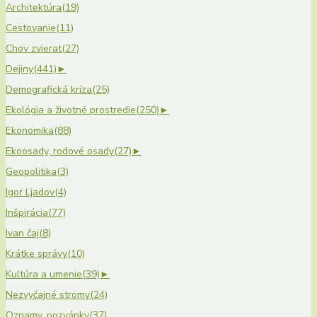
Architektúra
(19)
Cestovanie
(11)
Chov zvierat
(27)
Dejiny
(441)
►
Demografická kríza
(25)
Ekológia a životné prostredie
(250)
►
Ekonomika
(88)
Ekoosady, rodové osady
(27)
►
Geopolitika
(3)
Igor Ljadov
(4)
Inšpirácia
(77)
Ivan čaj
(8)
Krátke správy
(10)
Kultúra a umenie
(39)
►
Nezvyčajné stromy
(24)
Oznamy, pozvánky
(37)