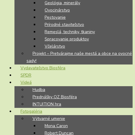
Geológia, minerály
Ovocinárstvo
Pestovanie
Prírodné staviteľstvo
Remeslá, techniky, tkaniny
Spracovanie produktov
Včelárstvo
Projekt – Pretvárajme naše mestá a obce na ovocné
sady!
Vydavateľstvo Biosféra
SPDR
Videá
Hudba
Prednášky OZ Biosféra
INTUITION hra
Fotogaléria
Výtvarné umenie
Mona Caron
Robert Duncan