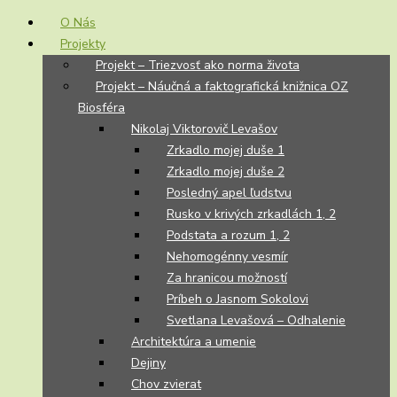
O Nás
Projekty
Projekt – Triezvosť ako norma života
Projekt – Náučná a faktografická knižnica OZ
Biosféra
Nikolaj Viktorovič Levašov
Zrkadlo mojej duše 1
Zrkadlo mojej duše 2
Posledný apel ľudstvu
Rusko v krivých zrkadlách 1, 2
Podstata a rozum 1, 2
Nehomogénny vesmír
Za hranicou možností
Príbeh o Jasnom Sokolovi
Svetlana Levašová – Odhalenie
Architektúra a umenie
Dejiny
Chov zvierat