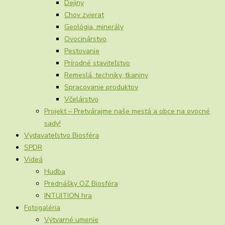
Dejiny
Chov zvierat
Geológia, minerály
Ovocinárstvo
Pestovanie
Prírodné staviteľstvo
Remeslá, techniky, tkaniny
Spracovanie produktov
Včelárstvo
Projekt – Pretvárajme naše mestá a obce na ovocné
sady!
Vydavateľstvo Biosféra
SPDR
Videá
Hudba
Prednášky OZ Biosféra
INTUITION hra
Fotogaléria
Výtvarné umenie