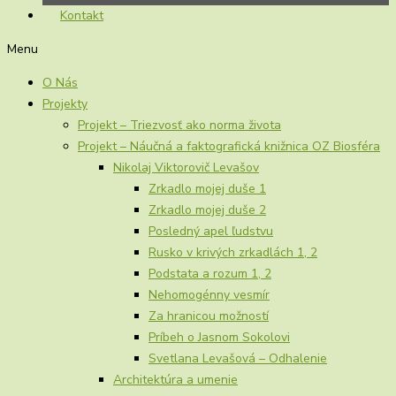
Kontakt
Menu
O Nás
Projekty
Projekt – Triezvosť ako norma života
Projekt – Náučná a faktografická knižnica OZ Biosféra
Nikolaj Viktorovič Levašov
Zrkadlo mojej duše 1
Zrkadlo mojej duše 2
Posledný apel ľudstvu
Rusko v krivých zrkadlách 1, 2
Podstata a rozum 1, 2
Nehomogénny vesmír
Za hranicou možností
Príbeh o Jasnom Sokolovi
Svetlana Levašová – Odhalenie
Architektúra a umenie