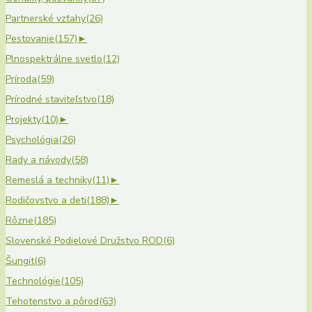
Partnerské vzťahy
(26)
Pestovanie
(157)
►
Plnospektrálne svetlo
(12)
Príroda
(59)
Prírodné staviteľstvo
(18)
Projekty
(10)
►
Psychológia
(26)
Rady a návody
(58)
Remeslá a techniky
(11)
►
Rodičovstvo a deti
(188)
►
Rôzne
(185)
Slovenské Podielové Družstvo ROD
(6)
Šungit
(6)
Technológie
(105)
Tehotenstvo a pôrod
(63)