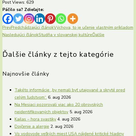
Post Views:
629
Páčilo sa? Zdieľajte:
Prev
Predchádzajúci článok
Výchova, to je učenie vlastným príkladom
Nasledujúci článok
Studňa v slovanskej kultúre
Ďalšie
Ďalšie články z tejto kategórie
Najnovšie články
Takéto informácie „by nemali byť utajované a skryté pred
celým ľudstvom“.
6. aug 2026
Na Mesiaci pozorovali viac ako 20 obrovských
neidentifikovaných objektov
5. aug 2026
Kailas – hora svastiky
4. aug 2026
Dojčenie a alergie
2. aug 2026
Vo vodovode veľkých miest USA nájdené kritické hladiny