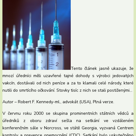
Tento článek jasně ukazuje, že
mnozí úředníci měli uzavřené tajné dohody s výrobci jedovatých
vakcín, dostávali od nich peníze a za to klamali celé národy, které
nutili do smrtícího očkování. Stovky tisíc z nich se stali postiženými…
Autor – Robert F. Kennedy-ml., advokát (USA), Plná verze.
V červnu roku 2000 se skupina prominentních státních vědců a
úředníků z oboru zdraví sešla na setkání ve vzdáleném
konferenčním sále v Norcross, ve státě Georgia, vyzvaná Centrem
kontroly a prevence onemocnění (CDC). Setkání bylo uskutečněno