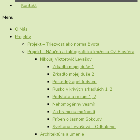
Kontakt
Menu
O Nás
Projekty
Projekt – Triezvosť ako norma života
Projekt – Náučná a faktografická knižnica OZ Biosféra
Nikolaj Viktorovič Levašov
Zrkadlo mojej duše 1
Zrkadlo mojej duše 2
Posledný apel ľudstvu
Rusko v krivých zrkadlách 1, 2
Podstata a rozum 1, 2
Nehomogénny vesmír
Za hranicou možností
Príbeh o Jasnom Sokolovi
Svetlana Levašová – Odhalenie
Architektúra a umenie