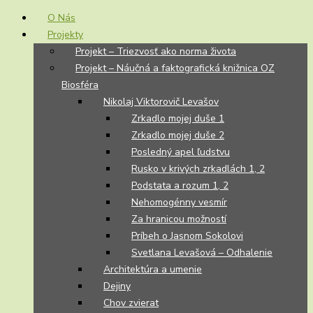
O Nás
Projekty
Projekt – Triezvosť ako norma života
Projekt – Náučná a faktografická knižnica OZ
Biosféra
Nikolaj Viktorovič Levašov
Zrkadlo mojej duše 1
Zrkadlo mojej duše 2
Posledný apel ľudstvu
Rusko v krivých zrkadlách 1, 2
Podstata a rozum 1, 2
Nehomogénny vesmír
Za hranicou možností
Príbeh o Jasnom Sokolovi
Svetlana Levašová – Odhalenie
Architektúra a umenie
Dejiny
Chov zvierat