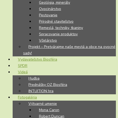
Geológia, minerály
Ovocinárstvo
Pestovanie
Prírodné staviteľstvo
Remeslá, techniky, tkaniny
Spracovanie produktov
Včelárstvo
Projekt – Pretvárajme naše mestá a obce na ovocné
sady!
Vydavateľstvo Biosféra
SPDR
Videá
Hudba
Prednášky OZ Biosféra
INTUITION hra
Fotogaléria
Výtvarné umenie
Mona Caron
Robert Duncan