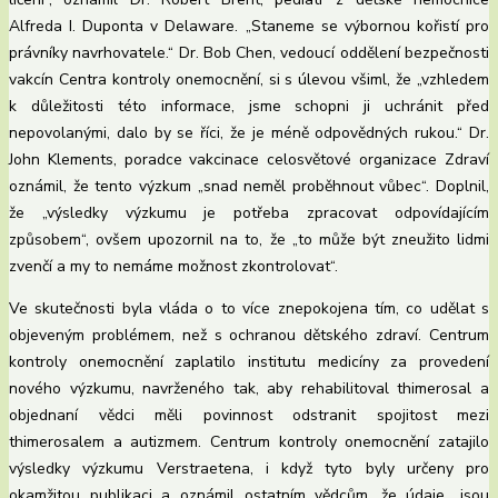
Alfreda I. Duponta v Delaware. „Staneme se výbornou kořistí pro
právníky navrhovatele.“ Dr. Bob Chen, vedoucí oddělení bezpečnosti
vakcín Centra kontroly onemocnění, si s úlevou všiml, že „vzhledem
k důležitosti této informace, jsme schopni ji uchránit před
nepovolanými, dalo by se říci, že je méně odpovědných rukou.“ Dr.
John Klements, poradce vakcinace celosvětové organizace Zdraví
oznámil, že tento výzkum „snad neměl proběhnout vůbec“. Doplnil,
že „výsledky výzkumu je potřeba zpracovat odpovídajícím
způsobem“, ovšem upozornil na to, že „to může být zneužito lidmi
zvenčí a my to nemáme možnost zkontrolovat“.
Ve skutečnosti byla vláda o to více znepokojena tím, co udělat s
objeveným problémem, než s ochranou dětského zdraví. Centrum
kontroly onemocnění zaplatilo institutu medicíny za provedení
nového výzkumu, navrženého tak, aby rehabilitoval thimerosal a
objednaní vědci měli povinnost odstranit spojitost mezi
thimerosalem a autizmem. Centrum kontroly onemocnění zatajilo
výsledky výzkumu Verstraetena, i když tyto byly určeny pro
okamžitou publikaci a oznámil ostatním vědcům, že údaje „jsou