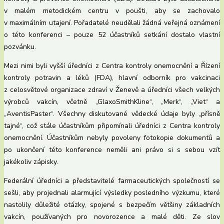
v malém metodickém centru v poušti, aby se zachovalo
v maximálním utajení. Pořadatelé neudělali žádná veřejná oznámení
o této konferenci – pouze 52 účastníků setkání dostalo vlastní
pozvánku.
Mezi nimi byli vyšší úředníci z Centra kontroly onemocnění a Řízení
kontroly potravin a léků (FDA), hlavní odborník pro vakcinaci
z celosvětové organizace zdraví v Ženevě a úředníci všech velkých
výrobců vakcín, včetně „GlaxoSmithKline“, „Merk“, „Viet“ a
„AventisPaster“. Všechny diskutované vědecké údaje byly „přísně
tajné“, což stále účastníkům připomínali úředníci z Centra kontroly
onemocnění. Účastníkům nebyly povoleny fotokopie dokumentů a
po ukončení této konference neměli ani právo si s sebou vzít
jakékoliv zápisky.
Federální úředníci a představitelé farmaceutických společností se
sešli, aby projednali alarmující výsledky posledního výzkumu, které
nastolily důležité otázky, spojené s bezpečím většiny základních
vakcín, používaných pro novorozence a malé děti. Ze slov