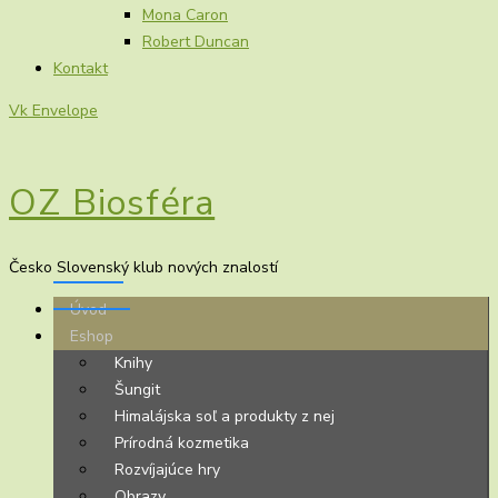
Mona Caron
Robert Duncan
Kontakt
Vk
Envelope
OZ Biosféra
Česko Slovenský klub nových znalostí
Úvod
Eshop
Knihy
Šungit
Himalájska soľ a produkty z nej
Prírodná kozmetika
Rozvíjajúce hry
Obrazy