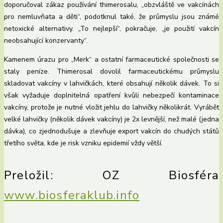
doporučoval zákaz používání thimerosalu, „obzvláště ve vakcínách
pro nemluvňata a děti“, podotknul také, že průmyslu jsou známé
netoxické alternativy. „To nejlepší“, pokračuje, „je použití vakcín
neobsahující konzervanty“.
Kamenem úrazu pro „Merk“ a ostatní farmaceutické společnosti se
staly peníze. Thimerosal dovolil farmaceutickému průmyslu
skladovat vakcíny v lahvičkách, které obsahují několik dávek. To si
však vyžaduje doplnitelná opatření kvůli nebezpečí kontaminace
vakcíny, protože je nutné vložit jehlu do lahvičky několikrát. Vyrábět
velké lahvičky (několik dávek vakcíny) je 2x levnější, než malé (jedna
dávka), co zjednodušuje a zlevňuje export vakcín do chudých států
třetího světa, kde je risk vzniku epidemií vždy větší.
Preložil: OZ Biosféra
www.biosferaklub.info