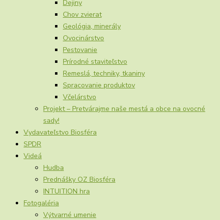
Dejiny
Chov zvierat
Geológia, minerály
Ovocinárstvo
Pestovanie
Prírodné staviteľstvo
Remeslá, techniky, tkaniny
Spracovanie produktov
Včelárstvo
Projekt – Pretvárajme naše mestá a obce na ovocné
sady!
Vydavateľstvo Biosféra
SPDR
Videá
Hudba
Prednášky OZ Biosféra
INTUITION hra
Fotogaléria
Výtvarné umenie