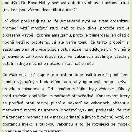
podotýká Dr. Boyd Haley, světová autorita v oblasti toxičnosti rtuti,
„tak kde jsou všichni dvacetiletí autisti?“
Jiní vědci poukazují na to, že Američané nyní ve svém organizmu
hromadí větší množství rtuti, než to bylo dříve, protože rtuť je
obsažena v rybě i zubním amalgamu, proto je thimerosal jen částí o
hodně většího problému. Já ale věřím tomu, že tento problém si
zasluhuje o mnoho více pozornosti, než se mu uděluje nyní. Nicméně
je očividné, že koncentrace rtuti ve vakcínách zastiňuje všechny
ostatní zdroje možného nakažení rtutí našich dětí.
Co však nejvíce šokuje v této historii, to je úsilí, které je podbízeno
mnoha význačným badatelům nato, aby ignorovali nebo skrývali
pravdu o thimerosalu. Od samého začátku byly vědecké důkazy
proti rtuťným doplňkům mimořádně přesvědčivé. Konzervant, který
se používá proti rozvoji plísní a bakterií ve vakcínách, obsahuje
methylrtuť, mocný neurotoxin. Množství výzkumů prokázalo, že rtuť
má tendenci hromadit se v mozku primátů a jiných živočichů poté, co
dostanou injekci s takovou vakcínou a to, že rozvíjející se mozek
kojence je tímto velmi zranitelný.