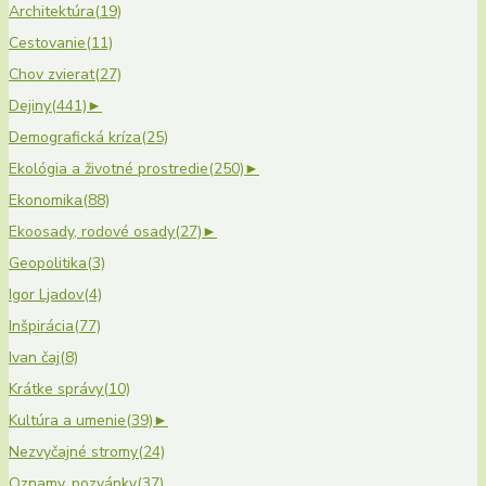
Architektúra
(19)
Cestovanie
(11)
Chov zvierat
(27)
Dejiny
(441)
►
Demografická kríza
(25)
Ekológia a životné prostredie
(250)
►
Ekonomika
(88)
Ekoosady, rodové osady
(27)
►
Geopolitika
(3)
Igor Ljadov
(4)
Inšpirácia
(77)
Ivan čaj
(8)
Krátke správy
(10)
Kultúra a umenie
(39)
►
Nezvyčajné stromy
(24)
Oznamy, pozvánky
(37)