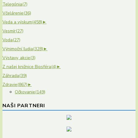
Telegónia
(7)
Včelárenie
(36)
Veda a výskum
(458)
►
Vesmír
(27)
Voda
(27)
Výnimoční ľudia
(328)
►
Výstavy, akcie
(3)
Z našej knižnice Biosféra
(4)
►
Záhrada
(39)
Zdravie
(867)
►
Očkovanie
(149)
NAŠI PARTNERI