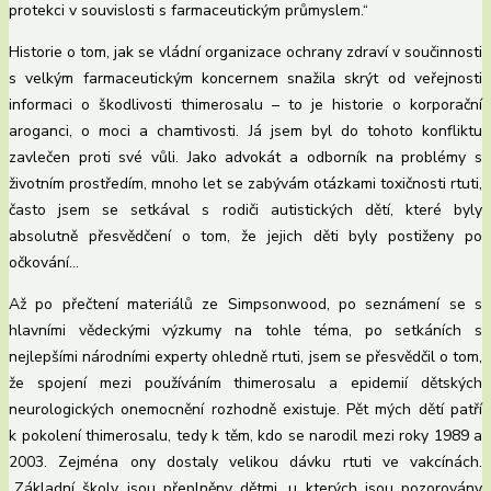
protekci v souvislosti s farmaceutickým průmyslem.“
Historie o tom, jak se vládní organizace ochrany zdraví v součinnosti
s velkým farmaceutickým koncernem snažila skrýt od veřejnosti
informaci o škodlivosti thimerosalu – to je historie o korporační
aroganci, o moci a chamtivosti. Já jsem byl do tohoto konfliktu
zavlečen proti své vůli. Jako advokát a odborník na problémy s
životním prostředím, mnoho let se zabývám otázkami toxičnosti rtuti,
často jsem se setkával s rodiči autistických dětí, které byly
absolutně přesvědčení o tom, že jejich děti byly postiženy po
očkování…
Až po přečtení materiálů ze Simpsonwood, po seznámení se s
hlavními vědeckými výzkumy na tohle téma, po setkáních s
nejlepšími národními experty ohledně rtuti, jsem se přesvědčil o tom,
že spojení mezi používáním thimerosalu a epidemií dětských
neurologických onemocnění rozhodně existuje. Pět mých dětí patří
k pokolení thimerosalu, tedy k těm, kdo se narodil mezi roky 1989 a
2003. Zejména ony dostaly velikou dávku rtuti ve vakcínách.
„Základní školy jsou přeplněny dětmi, u kterých jsou pozorovány