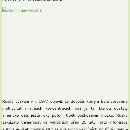
Ruský výzkum v r. 1977 objevil, že dospělí, kterým byla vpravena
methylrtuť v nižších koncentracích než je ta, kterou dostaly
americké děti, ještě roky potom trpěli poškozením mozku. Rusko
zakázalo thimerosal ve vakcínách před 20 lety (tato informace
autora je však chybná, rtuť se v ruských vakcínách používá i nyní –