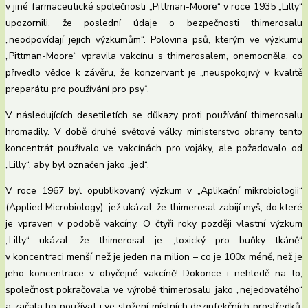
v jiné farmaceutické společnosti „Pittman-Moore“ v roce 1935 „Lilly“
upozornili, že poslední údaje o bezpečnosti thimerosalu
„neodpovídají jejich výzkumům“. Polovina psů, kterým ve výzkumu
„Pittman-Moore“ vpravila vakcínu s thimerosalem, onemocněla, co
přivedlo vědce k závěru, že konzervant je „neuspokojivý v kvalitě
preparátu pro používání pro psy“.
V následujících desetiletích se důkazy proti používání thimerosalu
hromadily. V době druhé světové války ministerstvo obrany tento
koncentrát používalo ve vakcínách pro vojáky, ale požadovalo od
„Lilly“, aby byl označen jako „jed“.
V roce 1967 byl opublikovaný výzkum v „Aplikační mikrobiologii“
(Applied Microbiology), jež ukázal, že thimerosal zabijí myš, do které
je vpraven v podobě vakcíny. O čtyři roky později vlastní výzkum
„Lilly“ ukázal, že thimerosal je „toxický pro buňky tkáně“
v koncentraci menší než je jeden na milion – co je 100x méně, než je
jeho koncentrace v obyčejné vakcíně! Dokonce i nehledě na to,
společnost pokračovala ve výrobě thimerosalu jako „nejedovatého“
a začala ho používat i ve složení místních dezinfekčních prostředků.