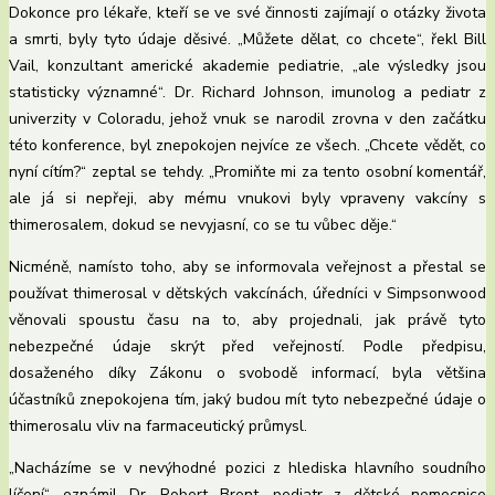
Dokonce pro lékaře, kteří se ve své činnosti zajímají o otázky života
a smrti, byly tyto údaje děsivé. „Můžete dělat, co chcete“, řekl Bill
Vail, konzultant americké akademie pediatrie, „ale výsledky jsou
statisticky významné“. Dr. Richard Johnson, imunolog a pediatr z
univerzity v Coloradu, jehož vnuk se narodil zrovna v den začátku
této konference, byl znepokojen nejvíce ze všech. „Chcete vědět, co
nyní cítím?“ zeptal se tehdy. „Promiňte mi za tento osobní komentář,
ale já si nepřeji, aby mému vnukovi byly vpraveny vakcíny s
thimerosalem, dokud se nevyjasní, co se tu vůbec děje.“
Nicméně, namísto toho, aby se informovala veřejnost a přestal se
používat thimerosal v dětských vakcínách, úředníci v Simpsonwood
věnovali spoustu času na to, aby projednali, jak právě tyto
nebezpečné údaje skrýt před veřejností. Podle předpisu,
dosaženého díky Zákonu o svobodě informací, byla většina
účastníků znepokojena tím, jaký budou mít tyto nebezpečné údaje o
thimerosalu vliv na farmaceutický průmysl.
„Nacházíme se v nevýhodné pozici z hlediska hlavního soudního
líčení“, oznámil Dr. Robert Brent, pediatr z dětské nemocnice