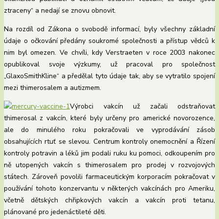
ztraceny“ a nedají se znovu obnovit.
Na rozdíl od Zákona o svobodě informací, byly všechny základní
údaje o očkování předány soukromé společnosti a přístup vědců k
nim byl omezen. Ve chvíli, kdy Verstraeten v roce 2003 nakonec
opublikoval svoje výzkumy, už pracoval pro společnost
„GlaxoSmithKline“ a předělal tyto údaje tak, aby se vytratilo spojení
mezi thimerosalem a autizmem.
Výrobci vakcín už začali odstraňovat
thimerosal z vakcín, které byly určeny pro americké novorozence,
ale do minulého roku pokračovali ve vyprodávání zásob
obsahujících rtuť se slevou. Centrum kontroly onemocnění a Řízení
kontroly potravin a léků jim podali ruku ku pomoci, odkoupením pro
ně utopených vakcín s thimerosalem pro prodej v rozvojových
státech. Zároveň povolili farmaceutickým korporacím pokračovat v
používání tohoto konzervantu v některých vakcínách pro Ameriku,
včetně dětských chřipkových vakcín a vakcín proti tetanu,
plánované pro jedenáctileté děti.