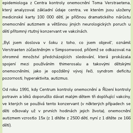
epidemiologa z Centra kontroly onemocnění Toma Verstraetena,
který analyzoval základní údaje centra, ve kterém jsou uloženy
medicinské karty 100 000 dětí, je příčinou dramatického nárůstu
onemocnění autizmem a většinou jiných neurologických poruch u
dětí přítomný rtuťný konzervant ve vakcínách.
„Byl jsem doslova v šoku z toho, co jsem objevil“, oznámil
Verstraeten zúčastněným v Simpsonwood, přičemž se odkazoval na
ohromné množství předcházejících sledování, která prokázala
spojení mezi používáním thimerosalu a takovými dětskými
onemocněními, jako je opožděný vývoj řeči, syndrom deficitu
pozornosti, hyperaktivita, autizmus.
Od roku 1991, kdy Centrum kontroly onemocnění a Řízení kontroly
potravin a léků doporučilo dávat malým dětem tři doplňující vakcíny,
ve kterých se používá tento konzervant (v některých případech se
děti očkovaly už v prvních hodinách jejich života), onemocnění
autizmem vzrostlo 15x (z 1 dítěte z 2500 dětí, nyní z 1 dítěte ze 166
dětí).