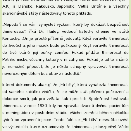
A.K.) a Dánsko, Rakousko, Japonsko, Velká Británie a všechny
skandinávské státy následovaly tohoto příkladu.
„Nepodaří se vám vymyslet výzkum, který by dokázal bezpečnost
thimerosalu“, říká Dr. Hailey, vedoucí katedry chemie ve státě
Kentucky. „On je prostě příšerně jedovatý. Když vpravíte thimerosal
do živočicha, jeho mozek bude poškozený. Když vpravíte thimerosal
do živé tkáně, její buňky zemřou. Pokud přidáte thimerosal do
Petriho misky, všechny kultury v ní zahynou. Pokud je tohle známé,
je nemožné připustit, že je někdo schopný vpravovat thimerosal
novorozeným dětem bez obav z následků.“
Interní dokumenty ukazují, že „Eli Lilly“, která vynalezla thimerosal,
od samého začátku věděla, že se může stát příčinou poškození a
dokonce smrti, jak pro zvířata, tak i pro lidi. Společnost testovala
thimerosal v roce 1930, kdy ho vpravila dvaceti dvěma pacientům
s meningitidou v posledním stádiu; všichni zemřeli během několika
týdnů po vpravení injekce. Tento fakt se „Eli Lilly“ nesnažila uvést
ve výsledcích, které oznamovaly, že thimerosal je bezpečný. Vědci