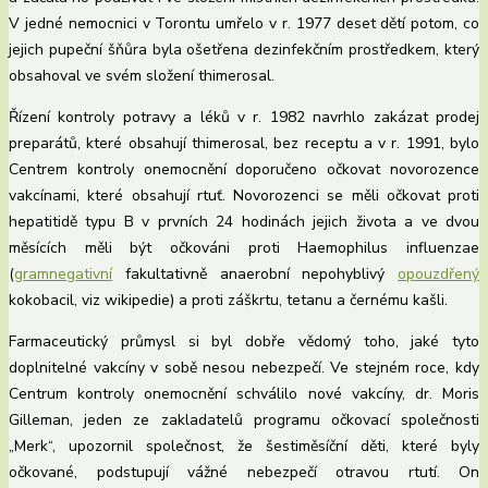
V jedné nemocnici v Torontu umřelo v r. 1977 deset dětí potom, co
jejich pupeční šňůra byla ošetřena dezinfekčním prostředkem, který
obsahoval ve svém složení thimerosal.
Řízení kontroly potravy a léků v r. 1982 navrhlo zakázat prodej
preparátů, které obsahují thimerosal, bez receptu a v r. 1991, bylo
Centrem kontroly onemocnění doporučeno očkovat novorozence
vakcínami, které obsahují rtuť. Novorozenci se měli očkovat proti
hepatitidě typu B v prvních 24 hodinách jejich života a ve dvou
měsících měli být očkováni proti Haemophilus influenzae
(
gramnegativní
fakultativně anaerobní nepohyblivý
opouzdřený
kokobacil, viz wikipedie) a proti záškrtu, tetanu a černému kašli.
Farmaceutický průmysl si byl dobře vědomý toho, jaké tyto
doplnitelné vakcíny v sobě nesou nebezpečí. Ve stejném roce, kdy
Centrum kontroly onemocnění schválilo nové vakcíny, dr. Moris
Gilleman, jeden ze zakladatelů programu očkovací společnosti
„Merk“, upozornil společnost, že šestiměsíční děti, které byly
očkované, podstupují vážné nebezpečí otravou rtutí. On