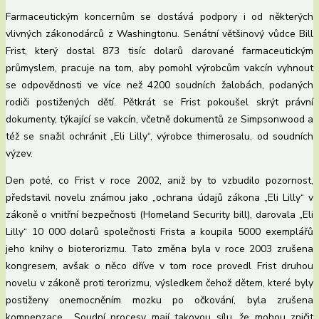
Farmaceutickým koncernům se dostává podpory i od některých
vlivných zákonodárců z Washingtonu. Senátní většinový vůdce Bill
Frist, který dostal 873 tisíc dolarů darované farmaceutickým
průmyslem, pracuje na tom, aby pomohl výrobcům vakcín vyhnout
se odpovědnosti ve více než 4200 soudních žalobách, podaných
rodiči postižených dětí. Pětkrát se Frist pokoušel skrýt právní
dokumenty, týkající se vakcín, včetně dokumentů ze Simpsonwood a
též se snažil ochránit „Eli Lilly“, výrobce thimerosalu, od soudních
výzev.
Den poté, co Frist v roce 2002, aniž by to vzbudilo pozornost,
představil novelu známou jako „ochrana údajů zákona „Eli Lilly“ v
zákoně o vnitřní bezpečnosti (Homeland Security bill), darovala „Eli
Lilly“ 10 000 dolarů společnosti Frista a koupila 5000 exemplářů
jeho knihy o bioterorizmu. Tato změna byla v roce 2003 zrušena
kongresem, avšak o něco dříve v tom roce provedl Frist druhou
novelu v zákoně proti terorizmu, výsledkem čehož dětem, které byly
postiženy onemocněním mozku po očkování, byla zrušena
kompenzace. „Soudní procesy mají takovou sílu, že mohou zničit