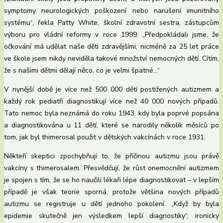
symptomy neurologických poškození nebo narušení imunitního
systému“, řekla Patty White, školní zdravotní sestra, zástupcům
výboru pro vládní reformy v roce 1999. „Předpokládali jsme, že
očkování má udělat naše děti zdravějšími, nicméně za 25 let práce
ve škole jsem nikdy neviděla takové množství nemocných dětí. Cítím,
že s našimi dětmi dělají něco, co je velmi špatné…“
V nynější době je více než 500 000 dětí postižených autizmem a
každý rok pediatři diagnostikují více než 40 000 nových případů.
Tato nemoc byla neznámá do roku 1943, kdy byla poprvé popsána
a diagnostikována u 11 dětí, které se narodily několik měsíců po
tom, jak byl thimerosal použit v dětských vakcínách v roce 1931.
Někteří skeptici zpochybňují to, že příčinou autizmu jsou právě
vakcíny s thimerosalem. Přesvědčují, že růst onemocnění autizmem
je spojen s tím, že se ho naučili lékaři lépe diagnostikovat – v lepším
případě je však teorie sporná, protože většina nových případů
autizmu se registruje u dětí jednoho pokolení. „Když by byla
epidemie skutečně jen výsledkem lepší diagnostiky“, ironicky