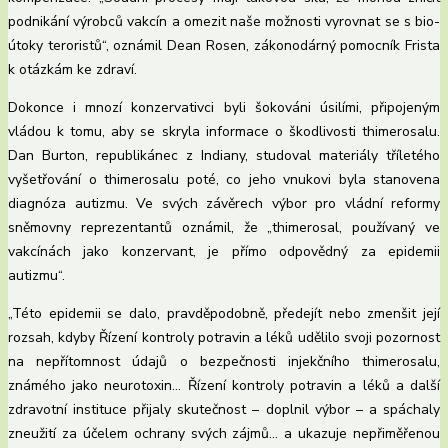
podnikání výrobců vakcín a omezit naše možnosti vyrovnat se s bio-
útoky teroristů“, oznámil Dean Rosen, zákonodárný pomocník Frista
k otázkám ke zdraví.
Dokonce i mnozí konzervativci byli šokováni úsilími, připojeným
vládou k tomu, aby se skryla informace o škodlivosti thimerosalu.
Dan Burton, republikánec z Indiany, studoval materiály tříletého
vyšetřování o thimerosalu poté, co jeho vnukovi byla stanovena
diagnóza autizmu. Ve svých závěrech výbor pro vládní reformy
sněmovny reprezentantů oznámil, že „thimerosal, používaný ve
vakcínách jako konzervant, je přímo odpovědný za epidemii
autizmu“.
„Této epidemii se dalo, pravděpodobně, předejít nebo zmenšit její
rozsah, kdyby Řízení kontroly potravin a léků udělilo svoji pozornost
na nepřítomnost údajů o bezpečnosti injekčního thimerosalu,
známého jako neurotoxin… Řízení kontroly potravin a léků a další
zdravotní instituce přijaly skutečnost – doplnil výbor – a spáchaly
zneužití za účelem ochrany svých zájmů… a ukazuje nepřiměřenou