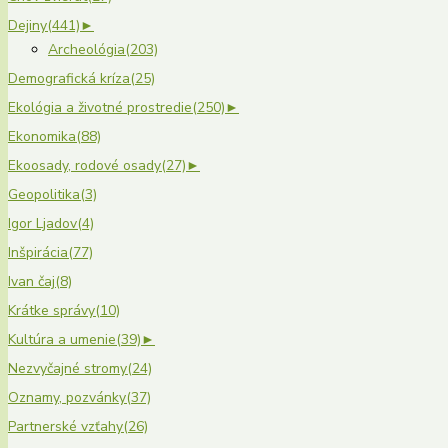
Dejiny
(441)
►
Archeológia
(203)
Demografická kríza
(25)
Ekológia a životné prostredie
(250)
►
Ekonomika
(88)
Ekoosady, rodové osady
(27)
►
Geopolitika
(3)
Igor Ljadov
(4)
Inšpirácia
(77)
Ivan čaj
(8)
Krátke správy
(10)
Kultúra a umenie
(39)
►
Nezvyčajné stromy
(24)
Oznamy, pozvánky
(37)
Partnerské vzťahy
(26)