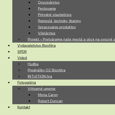
Ovocinárstvo
Pestovanie
Prírodné staviteľstvo
Remeslá, techniky, tkaniny
Spracovanie produktov
Včelárstvo
Projekt – Pretvárajme naše mestá a obce na ovocné 
Vydavateľstvo Biosféra
SPDR
Videá
Hudba
Prednášky OZ Biosféra
INTUITION hra
Fotogaléria
Výtvarné umenie
Mona Caron
Robert Duncan
Kontakt