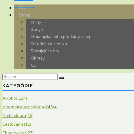
Úvod
Eshop
Knihy
Šungit
Himalájska soľ a produkty z nej
Prírodná kozmetika
Rozvíjajúce hry
Obrazy
CD
Search
for:
KATEGÓRIE
Alkohol
(124)
Alternatívna medicína
(245)
►
Architektúra
(19)
Cestovanie
(11)
Chov zvierat
(27)