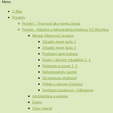
Menu
O Nás
Projekty
Projekt – Triezvosť ako norma života
Projekt – Náučná a faktografická knižnica OZ Biosféra
Nikolaj Viktorovič Levašov
Zrkadlo mojej duše 1
Zrkadlo mojej duše 2
Posledný apel ľudstvu
Rusko v krivých zrkadlách 1, 2
Podstata a rozum 1, 2
Nehomogénny vesmír
Za hranicou možností
Príbeh o Jasnom Sokolovi
Svetlana Levašová – Odhalenie
Architektúra a umenie
Dejiny
Chov zvierat