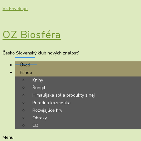
Vk
Envelope
OZ Biosféra
Česko Slovenský klub nových znalostí
Úvod
Eshop
Knihy
Šungit
Himalájska soľ a produkty z nej
Prírodná kozmetika
Rozvíjajúce hry
Obrazy
CD
Menu