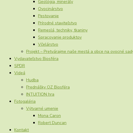
Geológia, minerály
Ovocinárstvo
Pestovanie
Prírodné staviteľstvo
Remeslá, techniky, tkaniny
Spracovanie produktov
Včelárstvo
Projekt – Pretvárajme naše mestá a obce na ovocné sad
Vydavateľstvo Biosféra
SPDR
Videá
Hudba
Prednášky OZ Biosféra
INTUITION hra
Fotogaléria
Výtvarné umenie
Mona Caron
Robert Duncan
Kontakt