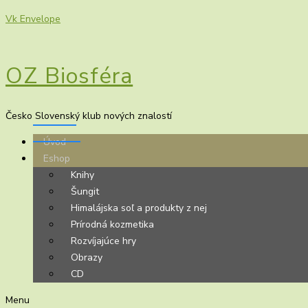
Vk
Envelope
OZ Biosféra
Česko Slovenský klub nových znalostí
Úvod
Eshop
Knihy
Šungit
Himalájska soľ a produkty z nej
Prírodná kozmetika
Rozvíjajúce hry
Obrazy
CD
Menu