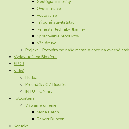
Geológia, minerály
Ovocinárstvo
Pestovanie
Prírodné staviteľstvo
Remeslá, techniky, tkaniny
Spracovanie produktov
Včelárstvo
Projekt – Pretvárajme naše mestá a obce na ovocné sad
Vydavateľstvo Biosféra
SPDR
Videá
Hudba
Prednášky OZ Biosféra
INTUITION hra
Fotogaléria
Výtvarné umenie
Mona Caron
Robert Duncan
Kontakt