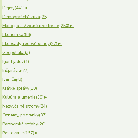
Dejiny
(441)
►
Demografická kríza
(25)
Ekológia a životné prostredie
(250)
►
Ekonomika
(88)
Ekoosady, rodové osady
(27)
►
Geopolitika
(3)
Igor Ljadov
(4)
Inšpirácia
(77)
Ivan čaj
(8)
Krátke správy
(10)
Kultúra a umenie
(39)
►
Nezvyčajné stromy
(24)
Oznamy, pozvánky
(37)
Partnerské vzťahy
(26)
Pestovanie
(157)
►