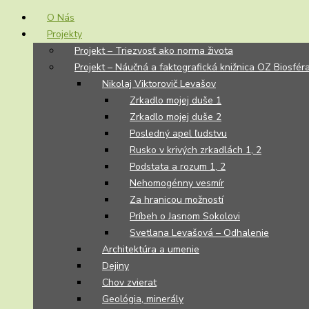
O Nás
Projekty
Projekt – Triezvosť ako norma života
Projekt – Náučná a faktografická knižnica OZ Biosfér
Nikolaj Viktorovič Levašov
Zrkadlo mojej duše 1
Zrkadlo mojej duše 2
Posledný apel ľudstvu
Rusko v krivých zrkadlách 1, 2
Podstata a rozum 1, 2
Nehomogénny vesmír
Za hranicou možností
Príbeh o Jasnom Sokolovi
Svetlana Levašová – Odhalenie
Architektúra a umenie
Dejiny
Chov zvierat
Geológia, minerály