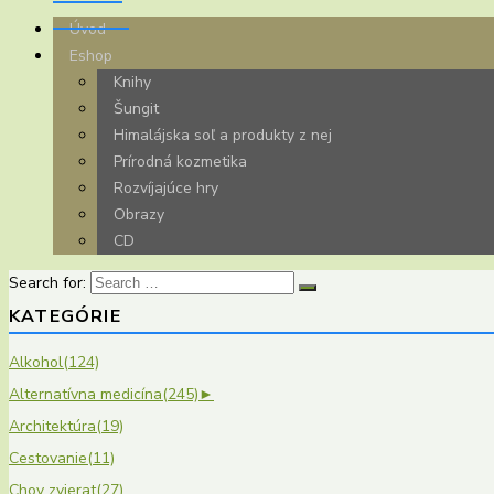
Úvod
Eshop
Knihy
Šungit
Himalájska soľ a produkty z nej
Prírodná kozmetika
Rozvíjajúce hry
Obrazy
CD
Search for:
KATEGÓRIE
Alkohol
(124)
Alternatívna medicína
(245)
►
Architektúra
(19)
Cestovanie
(11)
Chov zvierat
(27)