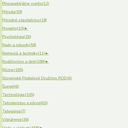
Plnospektrálne svetlo
(12)
Príroda
(59)
Prírodné staviteľstvo
(18)
Projekty
(10)
►
Psychológia
(26)
Rady a návody
(58)
Remeslá a techniky
(11)
►
Rodičovstvo a deti
(188)
►
Rôzne
(185)
Slovenské Podielové Družstvo ROD
(6)
Šungit
(6)
Technológie
(105)
Tehotenstvo a pôrod
(63)
Telegónia
(7)
Včelárenie
(36)
Veda a výskum
(458)
►