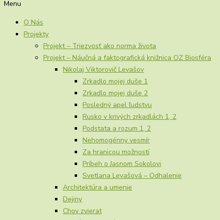
Menu
O Nás
Projekty
Projekt – Triezvosť ako norma života
Projekt – Náučná a faktografická knižnica OZ Biosféra
Nikolaj Viktorovič Levašov
Zrkadlo mojej duše 1
Zrkadlo mojej duše 2
Posledný apel ľudstvu
Rusko v krivých zrkadlách 1, 2
Podstata a rozum 1, 2
Nehomogénny vesmír
Za hranicou možností
Príbeh o Jasnom Sokolovi
Svetlana Levašová – Odhalenie
Architektúra a umenie
Dejiny
Chov zvierat