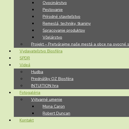
Ovocinárstvo
Pestovanie
Prírodné staviteľstvo
Remeslá, techniky, tkaniny
Spracovanie produktov
Včelárstvo
Projekt – Pretvárajme naše mestá a obce na ovocné 
Vydavateľstvo Biosféra
SPDR
Videá
Hudba
Prednášky OZ Biosféra
INTUITION hra
Fotogaléria
Výtvarné umenie
Mona Caron
Robert Duncan
Kontakt