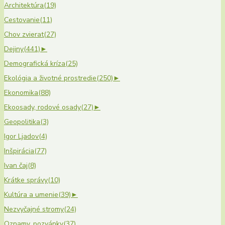
Architektúra
(19)
Cestovanie
(11)
Chov zvierat
(27)
Dejiny
(441)
►
Demografická kríza
(25)
Ekológia a životné prostredie
(250)
►
Ekonomika
(88)
Ekoosady, rodové osady
(27)
►
Geopolitika
(3)
Igor Ljadov
(4)
Inšpirácia
(77)
Ivan čaj
(8)
Krátke správy
(10)
Kultúra a umenie
(39)
►
Nezvyčajné stromy
(24)
Oznamy, pozvánky
(37)