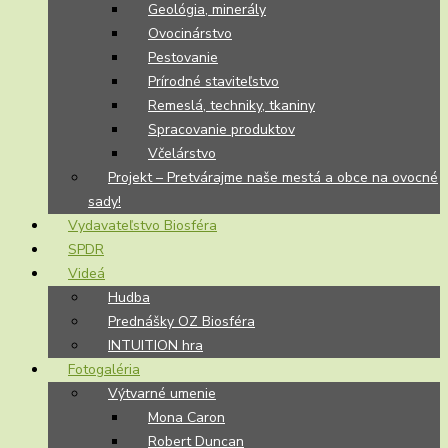
Geológia, minerály
Ovocinárstvo
Pestovanie
Prírodné staviteľstvo
Remeslá, techniky, tkaniny
Spracovanie produktov
Včelárstvo
Projekt – Pretvárajme naše mestá a obce na ovocné
sady!
Vydavateľstvo Biosféra
SPDR
Videá
Hudba
Prednášky OZ Biosféra
INTUITION hra
Fotogaléria
Výtvarné umenie
Mona Caron
Robert Duncan