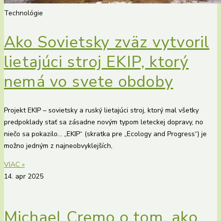
Technológie
Ako Sovietsky zväz vytvoril
lietajúci stroj EKIP, ktorý
nemá vo svete obdoby
Projekt EKIP – sovietsky a ruský lietajúci stroj, ktorý mal všetky
predpoklady stať sa zásadne novým typom leteckej dopravy, no
niečo sa pokazilo… „EKIP“ (skratka pre „Ecology and Progress“) je
možno jedným z najneobvyklejších,
VIAC »
14. apr 2025
Michael Cremo o tom, ako