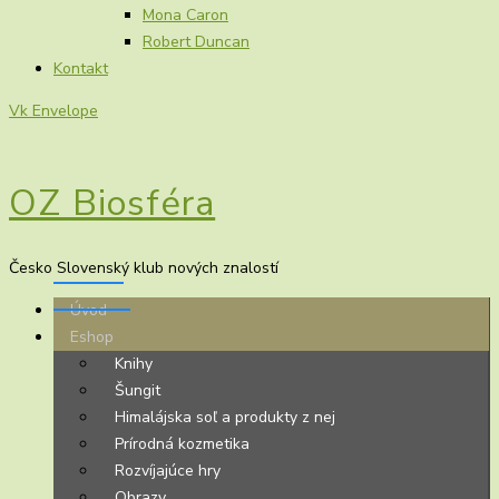
Mona Caron
Robert Duncan
Kontakt
Vk
Envelope
OZ Biosféra
Česko Slovenský klub nových znalostí
Úvod
Eshop
Knihy
Šungit
Himalájska soľ a produkty z nej
Prírodná kozmetika
Rozvíjajúce hry
Obrazy