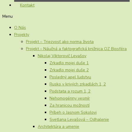
Kontakt
Menu
O Nás
Projekty
Projekt – Triezvosť ako norma života
Projekt – Náučná a faktografická knižnica OZ Biosféra
Nikolaj Viktorovič Levašov
Zrkadlo mojej duše 1
Zrkadlo mojej duše 2
Posledný apel ľudstvu
Rusko v krivých zrkadlách 1, 2
Podstata a rozum 1, 2
Nehomogénny vesmír
Za hranicou možností
Príbeh o Jasnom Sokolovi
Svetlana Levašová – Odhalenie
Architektúra a umenie