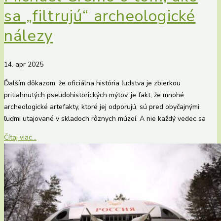
sa „filtrujú“ archeologické
nálezy
14. apr 2025
Ďalším dôkazom, že oficiálna história ľudstva je zbierkou
pritiahnutých pseudohistorických mýtov, je fakt, že mnohé
archeologické artefakty, ktoré jej odporujú, sú pred obyčajnými
ľuďmi utajované v skladoch rôznych múzeí. A nie každý vedec sa
Čítaj viac...