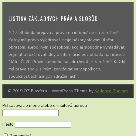
LISTINA ZÁKLADNÝCH PRÁV A SLOBÔD
čl.17. Sloboda prejavu a právo na informácie sú zaručené.
Každý má právo vyjadrovať svoje názory slovom, tlačou,
obrazom, alebo iným spôsobom, ako aj slobodne vyhľadávať,
prijímať a rozširovať idey a informácie bez ohľadu na hranice
štátu. Čl.20. Právo slobodne sa združovať je zaručené. Každý
má právo spolu s inými združovať sa v spolkoch,
spoločnostiach a iných združeniach.
© 2019 OZ Biosféra – WordPress Theme by
Kadence Themes
Prihlasovacie meno alebo e-mailová adresa
Heslo
Zapamätať