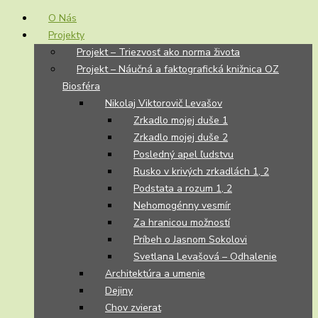
O Nás
Projekty
Projekt – Triezvosť ako norma života
Projekt – Náučná a faktografická knižnica OZ
Biosféra
Nikolaj Viktorovič Levašov
Zrkadlo mojej duše 1
Zrkadlo mojej duše 2
Posledný apel ľudstvu
Rusko v krivých zrkadlách 1, 2
Podstata a rozum 1, 2
Nehomogénny vesmír
Za hranicou možností
Príbeh o Jasnom Sokolovi
Svetlana Levašová – Odhalenie
Architektúra a umenie
Dejiny
Chov zvierat