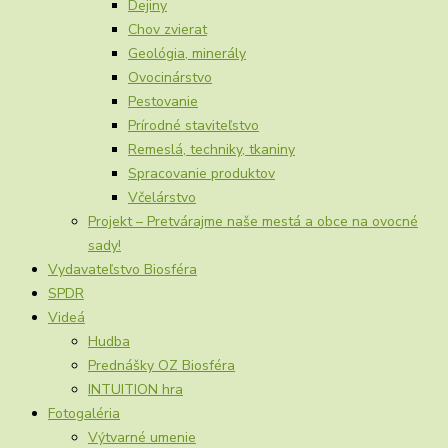
Dejiny
Chov zvierat
Geológia, minerály
Ovocinárstvo
Pestovanie
Prírodné staviteľstvo
Remeslá, techniky, tkaniny
Spracovanie produktov
Včelárstvo
Projekt – Pretvárajme naše mestá a obce na ovocné
sady!
Vydavateľstvo Biosféra
SPDR
Videá
Hudba
Prednášky OZ Biosféra
INTUITION hra
Fotogaléria
Výtvarné umenie