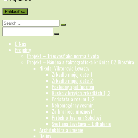
Search
for:
Search
for:
O Nás
Projekty
Projekt – Triezvosť ako norma života
Projekt – Náučná a faktografická knižnica OZ Biosféra
Nikolaj Viktorovič Levašov
Zrkadlo mojej duše 1
Zrkadlo mojej duše 2
Posledný apel ľudstvu
Rusko v krivých zrkadlách 1, 2
Podstata a rozum 1, 2
Nehomogénny vesmír
Za hranicou možností
Príbeh o Jasnom Sokolovi
Svetlana Levašová – Odhalenie
Architektúra a umenie
Dejiny