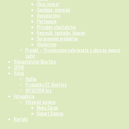
Chov zvierat
Geológia, minerály
Ovocinárstvo
Pestovanie
Prírodné staviteľstvo
Remeslá, techniky, tkaniny
Spracovanie produktov
Včelárstvo
Projekt – Pretvárajme naše mestá a obce na ovocné
sady!
Vydavateľstvo Biosféra
SPDR
Videá
Hudba
Prednášky OZ Biosféra
INTUITION hra
Fotogaléria
Výtvarné umenie
Mona Caron
Robert Duncan
Kontakt