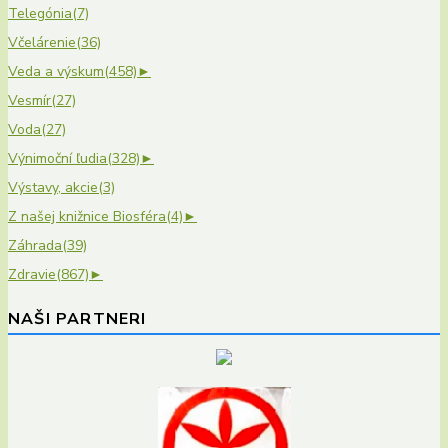
Telegónia
(7)
Včelárenie
(36)
Veda a výskum
(458)
►
Vesmír
(27)
Voda
(27)
Výnimoční ľudia
(328)
►
Výstavy, akcie
(3)
Z našej knižnice Biosféra
(4)
►
Záhrada
(39)
Zdravie
(867)
►
NAŠI PARTNERI