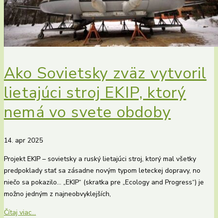
Ako Sovietsky zväz vytvoril
lietajúci stroj EKIP, ktorý
nemá vo svete obdoby
14. apr 2025
Projekt EKIP – sovietsky a ruský lietajúci stroj, ktorý mal všetky
predpoklady stať sa zásadne novým typom leteckej dopravy, no
niečo sa pokazilo… „EKIP“ (skratka pre „Ecology and Progress“) je
možno jedným z najneobvyklejších,
Čítaj viac...