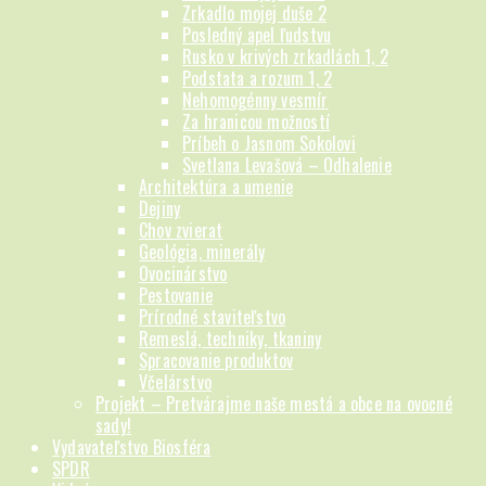
Zrkadlo mojej duše 2
Posledný apel ľudstvu
Rusko v krivých zrkadlách 1, 2
Podstata a rozum 1, 2
Nehomogénny vesmír
Za hranicou možností
Príbeh o Jasnom Sokolovi
Svetlana Levašová – Odhalenie
Architektúra a umenie
Dejiny
Chov zvierat
Geológia, minerály
Ovocinárstvo
Pestovanie
Prírodné staviteľstvo
Remeslá, techniky, tkaniny
Spracovanie produktov
Včelárstvo
Projekt – Pretvárajme naše mestá a obce na ovocné
sady!
Vydavateľstvo Biosféra
SPDR