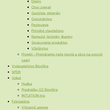
Dejiny
Chov zvierat
Geológia, minerály
Ovocinárstvo
Pestovanie
Prírodné staviteľstvo
Remeslá, techniky, tkaniny
Spracovanie produktov
Včelárstvo
Projekt – Pretvárajme naše mestá a obce na ovocné
sady!
Vydavateľstvo Biosféra
SPDR
Videá
Hudba
Prednášky OZ Biosféra
INTUITION hra
Fotogaléria
Výtvarné umenie