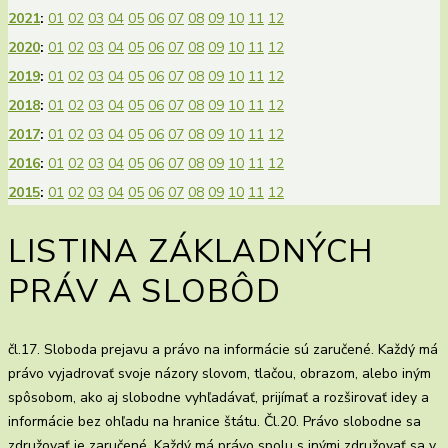
2021
:
01
02
03
04
05
06
07
08
09
10
11
12
2020
:
01
02
03
04
05
06
07
08
09
10
11
12
2019
:
01
02
03
04
05
06
07
08
09
10
11
12
2018
:
01
02
03
04
05
06
07
08
09
10
11
12
2017
:
01
02
03
04
05
06
07
08
09
10
11
12
2016
:
01
02
03
04
05
06
07
08
09
10
11
12
2015
:
01
02
03
04
05
06
07
08
09
10
11
12
LISTINA ZÁKLADNÝCH
PRÁV A SLOBÔD
čl.17. Sloboda prejavu a právo na informácie sú zaručené. Každý má
právo vyjadrovať svoje názory slovom, tlačou, obrazom, alebo iným
spôsobom, ako aj slobodne vyhľadávať, prijímať a rozširovať idey a
informácie bez ohľadu na hranice štátu. Čl.20. Právo slobodne sa
združovať je zaručené. Každý má právo spolu s inými združovať sa v