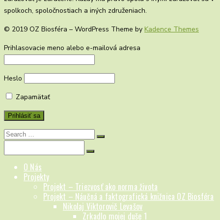
spolkoch, spoločnostiach a iných združeniach.
© 2019 OZ Biosféra – WordPress Theme by
Kadence Themes
Prihlasovacie meno alebo e-mailová adresa
Heslo
Zapamätať
Search
for:
Search
for:
O Nás
Projekty
Projekt – Triezvosť ako norma života
Projekt – Náučná a faktografická knižnica OZ Biosféra
Nikolaj Viktorovič Levašov
Zrkadlo mojej duše 1