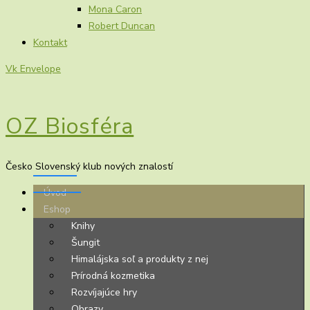
Mona Caron
Robert Duncan
Kontakt
Vk
Envelope
OZ Biosféra
Česko Slovenský klub nových znalostí
Úvod
Eshop
Knihy
Šungit
Himalájska soľ a produkty z nej
Prírodná kozmetika
Rozvíjajúce hry
Obrazy