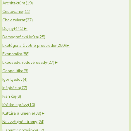
Architektúra
(19)
Cestovanie
(11)
Chov zvierat
(27)
Dejiny
(441)
►
Demografická kríza
(25)
Ekológia a životné prostredie
(250)
►
Ekonomika
(88)
Ekoosady, rodové osady
(27)
►
Geopolitika
(3)
Igor Ljadov
(4)
Inšpirácia
(77)
Ivan čaj
(8)
Krátke správy
(10)
Kultúra a umenie
(39)
►
Nezvyčajné stromy
(24)
Oznamy, pozvánky
(37)