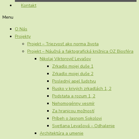
Kontakt
Menu
O Nás
Projekty
Projekt – Triezvosť ako norma života
Projekt – Náučná a faktografická knižnica OZ Biosféra
Nikolaj Viktorovič Levašov
Zrkadlo mojej duše 1
Zrkadlo mojej duše 2
Posledný apel ľudstvu
Rusko v krivých zrkadlách 1, 2
Podstata a rozum 1, 2
Nehomogénny vesmír
Za hranicou možností
Príbeh o Jasnom Sokolovi
Svetlana Levašová – Odhalenie
Architektúra a umenie