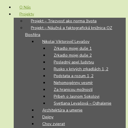
O Nás
Projekty
Projekt – Triezvosť ako norma života
Projekt – Náučná a faktografická knižnica OZ
Biosféra
Nikolaj Viktorovič Levašov
Zrkadlo mojej duše 1
Zrkadlo mojej duše 2
Posledný apel ľudstvu
Rusko v krivých zrkadlách 1, 2
Podstata a rozum 1, 2
Nehomogénny vesmír
Za hranicou možností
Príbeh o Jasnom Sokolovi
Svetlana Levašová – Odhalenie
Architektúra a umenie
Dejiny
Chov zvierat