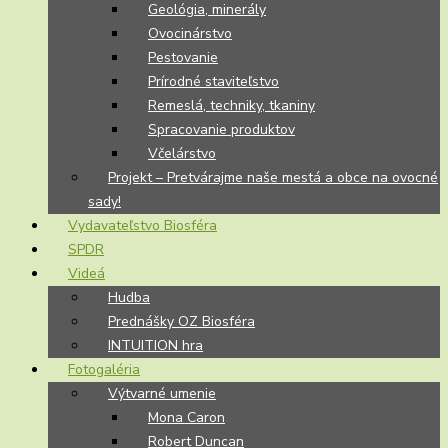
Geológia, minerály
Ovocinárstvo
Pestovanie
Prírodné staviteľstvo
Remeslá, techniky, tkaniny
Spracovanie produktov
Včelárstvo
Projekt – Pretvárajme naše mestá a obce na ovocné
sady!
Vydavateľstvo Biosféra
SPDR
Videá
Hudba
Prednášky OZ Biosféra
INTUITION hra
Fotogaléria
Výtvarné umenie
Mona Caron
Robert Duncan