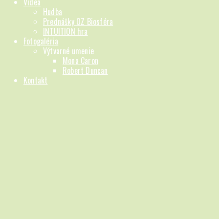
Videá
Hudba
Prednášky OZ Biosféra
INTUITION hra
Fotogaléria
Výtvarné umenie
Mona Caron
Robert Duncan
Kontakt