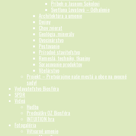
Príbeh o Jasnom Sokolovi
Svetlana Levašová – Odhalenie
Architektúra a umenie
Dejiny
Chov zvierat
Geológia, minerály
Ovocinárstvo
Pestovanie
Prírodné staviteľstvo
Remeslá, techniky, tkaniny
Spracovanie produktov
Včelárstvo
Projekt – Pretvárajme naše mestá a obce na ovocné
sady!
Vydavateľstvo Biosféra
SPDR
Videá
Hudba
Prednášky OZ Biosféra
INTUITION hra
Fotogaléria
Výtvarné umenie