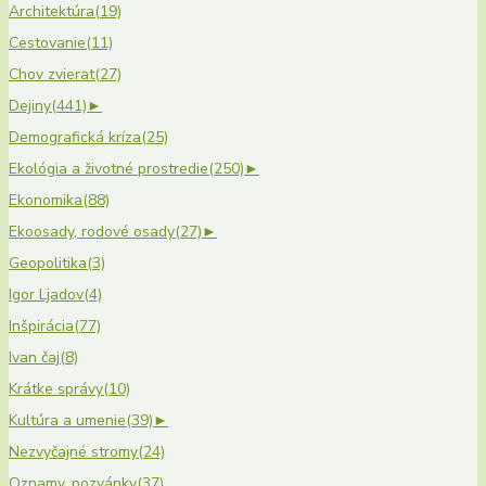
Architektúra
(19)
Cestovanie
(11)
Chov zvierat
(27)
Dejiny
(441)
►
Demografická kríza
(25)
Ekológia a životné prostredie
(250)
►
Ekonomika
(88)
Ekoosady, rodové osady
(27)
►
Geopolitika
(3)
Igor Ljadov
(4)
Inšpirácia
(77)
Ivan čaj
(8)
Krátke správy
(10)
Kultúra a umenie
(39)
►
Nezvyčajné stromy
(24)
Oznamy, pozvánky
(37)