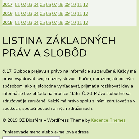
2017
:
01
02
03
04
05
06
07
08
09
10
11
12
2016
:
01
02
03
04
05
06
07
08
09
10
11
12
2015
:
01
02
03
04
05
06
07
08
09
10
11
12
LISTINA ZÁKLADNÝCH
PRÁV A SLOBÔD
čl.17. Sloboda prejavu a právo na informácie sú zaručené. Každý má
právo vyjadrovať svoje názory slovom, tlačou, obrazom, alebo iným
spôsobom, ako aj slobodne vyhľadávať, prijímať a rozširovať idey a
informácie bez ohľadu na hranice štátu. Čl.20. Právo slobodne sa
združovať je zaručené. Každý má právo spolu s inými združovať sa v
spolkoch, spoločnostiach a iných združeniach.
© 2019 OZ Biosféra – WordPress Theme by
Kadence Themes
Prihlasovacie meno alebo e-mailová adresa