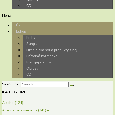
CD
Menu
Úvod
Eshop
Knihy
Šungit
Himalájska soľ a produkty z nej
Prírodná kozmetika
Rozvíjajúce hry
Obrazy
CD
Search for:
KATEGÓRIE
Alkohol
(124)
Alternatívna medicína
(245)
►