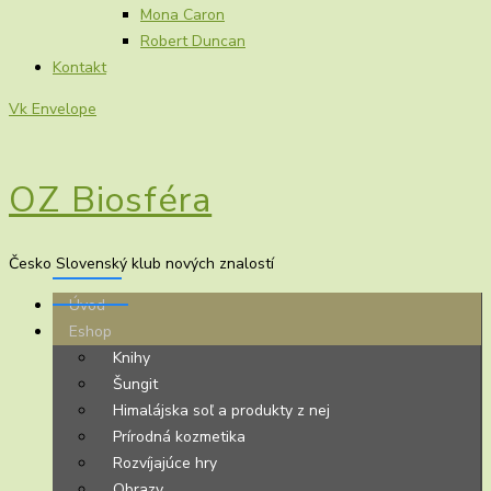
Mona Caron
Robert Duncan
Kontakt
Vk
Envelope
OZ Biosféra
Česko Slovenský klub nových znalostí
Úvod
Eshop
Knihy
Šungit
Himalájska soľ a produkty z nej
Prírodná kozmetika
Rozvíjajúce hry
Obrazy