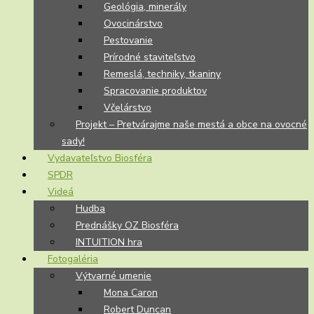
Geológia, minerály
Ovocinárstvo
Pestovanie
Prírodné staviteľstvo
Remeslá, techniky, tkaniny
Spracovanie produktov
Včelárstvo
Projekt – Pretvárajme naše mestá a obce na ovocné
sady!
Vydavateľstvo Biosféra
SPDR
Videá
Hudba
Prednášky OZ Biosféra
INTUITION hra
Fotogaléria
Výtvarné umenie
Mona Caron
Robert Duncan