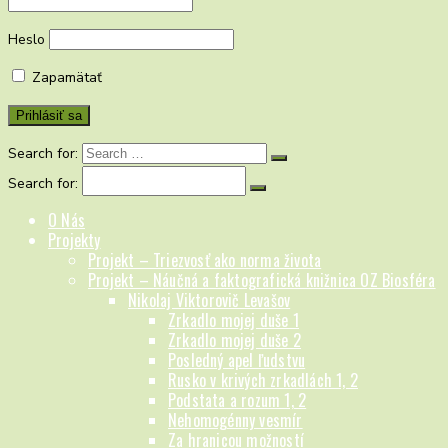
Heslo
Zapamätať
Search for:
Search for:
O Nás
Projekty
Projekt – Triezvosť ako norma života
Projekt – Náučná a faktografická knižnica OZ Biosféra
Nikolaj Viktorovič Levašov
Zrkadlo mojej duše 1
Zrkadlo mojej duše 2
Posledný apel ľudstvu
Rusko v krivých zrkadlách 1, 2
Podstata a rozum 1, 2
Nehomogénny vesmír
Za hranicou možností