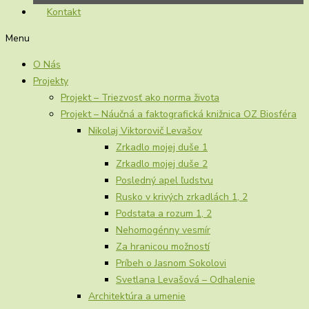
Kontakt
Menu
O Nás
Projekty
Projekt – Triezvosť ako norma života
Projekt – Náučná a faktografická knižnica OZ Biosféra
Nikolaj Viktorovič Levašov
Zrkadlo mojej duše 1
Zrkadlo mojej duše 2
Posledný apel ľudstvu
Rusko v krivých zrkadlách 1, 2
Podstata a rozum 1, 2
Nehomogénny vesmír
Za hranicou možností
Príbeh o Jasnom Sokolovi
Svetlana Levašová – Odhalenie
Architektúra a umenie