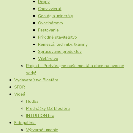
Dejiny
Chov zvierat
Geológia, minerály
Ovocinárstvo
Pestovanie
Prírodné staviteľstvo
Remeslá, techniky, tkaniny
Spracovanie produktov
Včelárstvo
Projekt – Pretvárajme naše mestá a obce na ovocné
sady!
Vydavateľstvo Biosféra
SPDR
Videá
Hudba
Prednášky OZ Biosféra
INTUITION hra
Fotogaléria
Výtvarné umenie