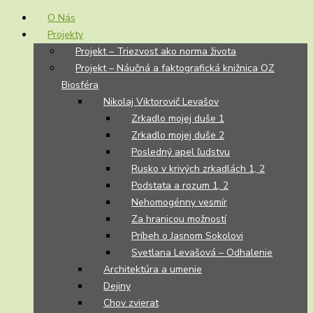
O Nás
Projekty
Projekt – Triezvosť ako norma života
Projekt – Náučná a faktografická knižnica OZ
Biosféra
Nikolaj Viktorovič Levašov
Zrkadlo mojej duše 1
Zrkadlo mojej duše 2
Posledný apel ľudstvu
Rusko v krivých zrkadlách 1, 2
Podstata a rozum 1, 2
Nehomogénny vesmír
Za hranicou možností
Príbeh o Jasnom Sokolovi
Svetlana Levašová – Odhalenie
Architektúra a umenie
Dejiny
Chov zvierat