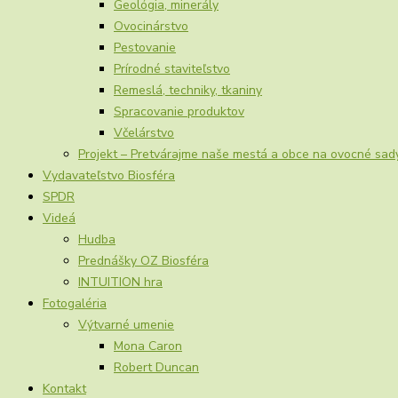
Geológia, minerály
Ovocinárstvo
Pestovanie
Prírodné staviteľstvo
Remeslá, techniky, tkaniny
Spracovanie produktov
Včelárstvo
Projekt – Pretvárajme naše mestá a obce na ovocné sad
Vydavateľstvo Biosféra
SPDR
Videá
Hudba
Prednášky OZ Biosféra
INTUITION hra
Fotogaléria
Výtvarné umenie
Mona Caron
Robert Duncan
Kontakt