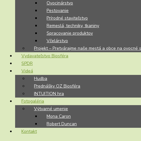
Ovocinárstvo
Pestovanie
Prírodné staviteľstvo
Remeslá, techniky, tkaniny
Spracovanie produktov
Včelárstvo
Projekt – Pretvárajme naše mestá a obce na ovocné 
Vydavateľstvo Biosféra
SPDR
Videá
Hudba
Prednášky OZ Biosféra
INTUITION hra
Fotogaléria
Výtvarné umenie
Mona Caron
Robert Duncan
Kontakt