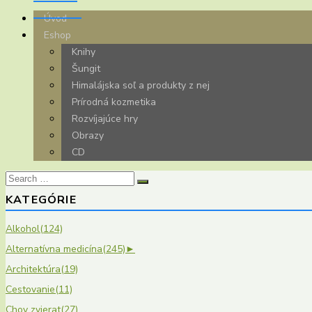
Úvod
Eshop
Knihy
Šungit
Himalájska soľ a produkty z nej
Prírodná kozmetika
Rozvíjajúce hry
Obrazy
CD
Search
for:
KATEGÓRIE
Alkohol
(124)
Alternatívna medicína
(245)
►
Architektúra
(19)
Cestovanie
(11)
Chov zvierat
(27)