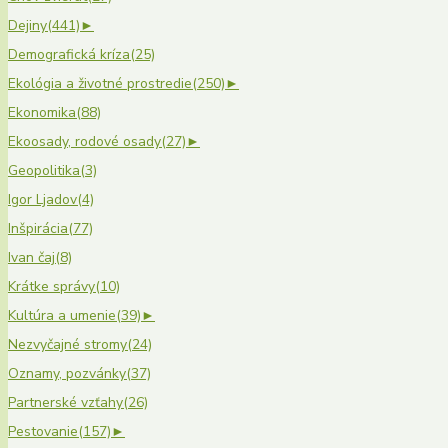
Dejiny
(441)
►
Demografická kríza
(25)
Ekológia a životné prostredie
(250)
►
Ekonomika
(88)
Ekoosady, rodové osady
(27)
►
Geopolitika
(3)
Igor Ljadov
(4)
Inšpirácia
(77)
Ivan čaj
(8)
Krátke správy
(10)
Kultúra a umenie
(39)
►
Nezvyčajné stromy
(24)
Oznamy, pozvánky
(37)
Partnerské vzťahy
(26)
Pestovanie
(157)
►