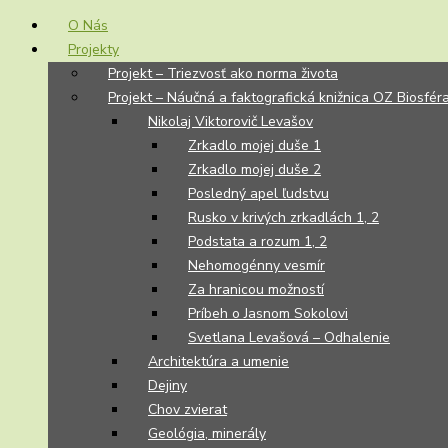
O Nás
Projekty
Projekt – Triezvosť ako norma života
Projekt – Náučná a faktografická knižnica OZ Biosfér
Nikolaj Viktorovič Levašov
Zrkadlo mojej duše 1
Zrkadlo mojej duše 2
Posledný apel ľudstvu
Rusko v krivých zrkadlách 1, 2
Podstata a rozum 1, 2
Nehomogénny vesmír
Za hranicou možností
Príbeh o Jasnom Sokolovi
Svetlana Levašová – Odhalenie
Architektúra a umenie
Dejiny
Chov zvierat
Geológia, minerály