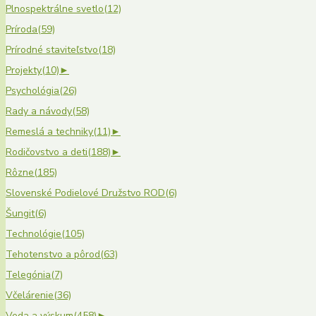
Plnospektrálne svetlo
(12)
Príroda
(59)
Prírodné staviteľstvo
(18)
Projekty
(10)
►
Psychológia
(26)
Rady a návody
(58)
Remeslá a techniky
(11)
►
Rodičovstvo a deti
(188)
►
Rôzne
(185)
Slovenské Podielové Družstvo ROD
(6)
Šungit
(6)
Technológie
(105)
Tehotenstvo a pôrod
(63)
Telegónia
(7)
Včelárenie
(36)
Veda a výskum
(458)
►