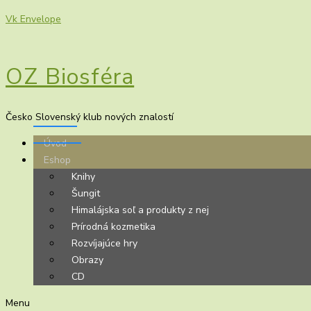
Vk
Envelope
OZ Biosféra
Česko Slovenský klub nových znalostí
Úvod
Eshop
Knihy
Šungit
Himalájska soľ a produkty z nej
Prírodná kozmetika
Rozvíjajúce hry
Obrazy
CD
Menu