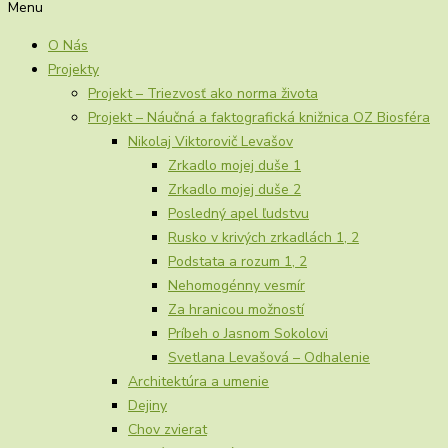
Menu
O Nás
Projekty
Projekt – Triezvosť ako norma života
Projekt – Náučná a faktografická knižnica OZ Biosféra
Nikolaj Viktorovič Levašov
Zrkadlo mojej duše 1
Zrkadlo mojej duše 2
Posledný apel ľudstvu
Rusko v krivých zrkadlách 1, 2
Podstata a rozum 1, 2
Nehomogénny vesmír
Za hranicou možností
Príbeh o Jasnom Sokolovi
Svetlana Levašová – Odhalenie
Architektúra a umenie
Dejiny
Chov zvierat